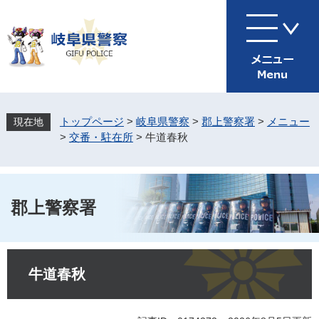
ペ
メ
ー
ニ
ジ
ュ
の
ー
先
を
頭
飛
で
ば
す
し
トップページ
>
岐阜県警察
>
郡上警察署
>
メニュー
。
て
>
交番・駐在所
>
牛道春秋
本
文
へ
郡上警察署
本
文
牛道春秋