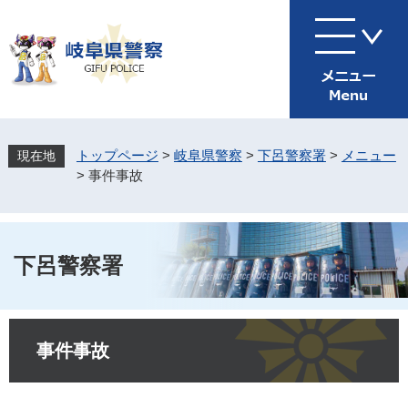
ペ
メ
ー
ニ
ジ
ュ
の
ー
先
を
頭
飛
で
ば
す
し
トップページ
>
岐阜県警察
>
下呂警察署
>
メニュー
。
て
>
事件事故
本
文
へ
下呂警察署
本
文
事件事故