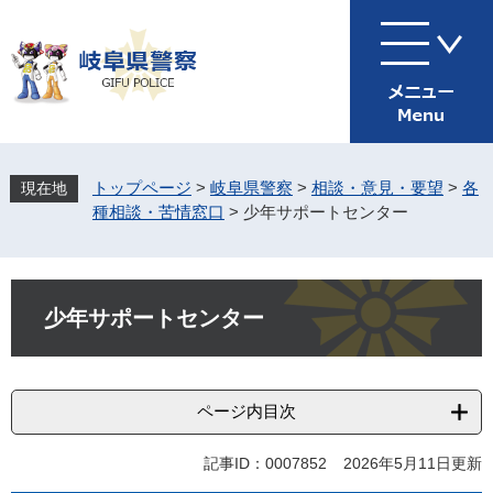
ペ
メ
ー
ニ
ジ
ュ
の
ー
先
を
頭
飛
で
ば
す
し
トップページ
>
岐阜県警察
>
相談・意見・要望
>
各
。
て
種相談・苦情窓口
>
少年サポートセンター
本
文
へ
本
文
少年サポートセンター
ページ内目次
記事ID：0007852
2026年5月11日更新