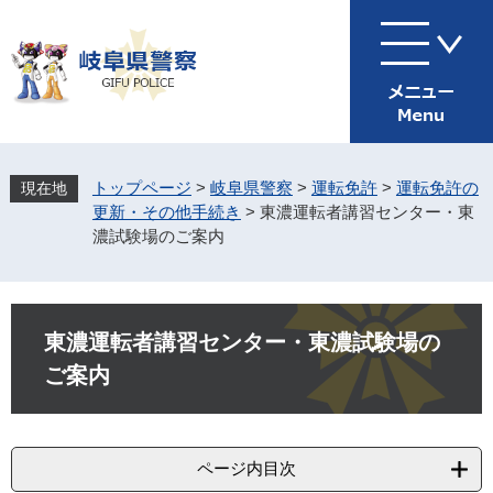
ペ
メ
ー
ニ
ジ
ュ
の
ー
先
を
頭
飛
で
ば
す
し
トップページ
>
岐阜県警察
>
運転免許
>
運転免許の
。
て
更新・その他手続き
>
東濃運転者講習センター・東
本
濃試験場のご案内
文
へ
本
文
東濃運転者講習センター・東濃試験場の
ご案内
ページ内目次