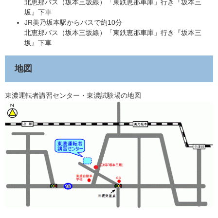
北恵那バス（坂本三坂線）「東鉄恵那車庫」行き『坂本三
坂』下車
JR美乃坂本駅からバスで約10分
北恵那バス（坂本三坂線）「東鉄恵那車庫」行き『坂本三
坂』下車
地図
東濃運転者講習センター・東濃試験場の地図