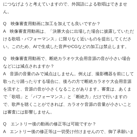
につなげようと考えていますので、外国語による歌唱はできませ
ん。
Q 映像審査用動画に加工を加えても良いですか？
​A 映像審査用動画は、「決勝大会に出場した場合に披露していただ
ける歌唱・パフォーマンス」に限りなく近いものを提出してくださ
い。このため、AIで生成した音声やCGなどの加工は禁止します。
Q 映像審査用動画で、断絶カラオケ大会用音源の音が小さい場合
などには減点されますか？
​A 音源の音量のみで減点はしません。例えば、撮影機器を前にして
歌ったり踊ったりする場合に、後ろの方で断絶カラオケ大会用音源
を流すと、音源の音が小さくなることがあります。審査は、あくま
で「歌唱」と「パフォーマンス」と「断絶力」だけで行いますの
で、歌声を聴くことができれば、カラオケ音源の音量が小さいこと
は審査には影響しません。
Q エントリー後の動画の修正等は可能ですか？
A エントリー後の修正等は一切受け付けませんので、御了承願いま