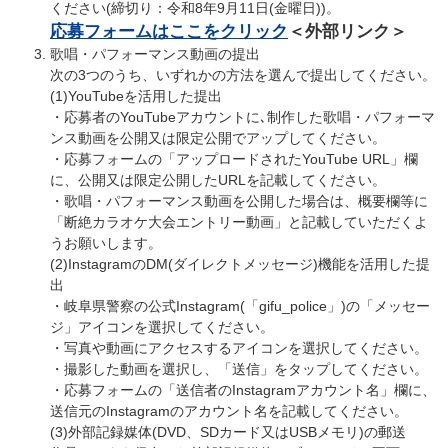
ください(締切り：令和8年9月11日(金曜日))。
応募フォームはここをクリック
＜外部リンク＞
歌唱・パフォーマンス動画の提出
​次の3つのうち、いずれかの方法を選んで提出してください。
(1)YouTubeを活用した提出
​・応募者のYouTubeアカウントに､制作した歌唱・パフォーマ
ンス動画を公開又は限定公開でアップしてください。
・応募フォームの「アップロードされたYouTube URL」欄
に、公開又は限定公開したURLを記載してください。
​・歌唱・パフォーマンス動画を公開した場合は、概要欄等に
「断絶カラオケ大会エントリー動画」と記載していただくよ
うお願いします。
​(2)InstagramのDM(ダイレクトメッセージ)機能を活用した提
出
​・岐阜県警察の公式Instagram(「gifu_police」)の「メッセー
ジ」アイコンを選択してください。
​・写真や動画にアクセスするアイコンを選択してください。
​・撮影した動画を選択し、「送信」をタップしてください。
​・応募フォームの「送信者のInstagramアカウント名」欄に、
送信元のInstagramのアカウント名を記載してください。
​(3)外部記録媒体(DVD、SDカード又はUSBメモリ)の郵送