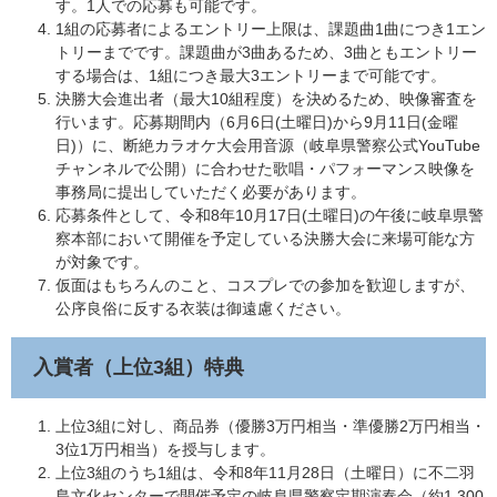
す。1人での応募も可能です。
1組の応募者によるエントリー上限は、課題曲1曲につき1エン
トリーまでです。課題曲が3曲あるため、3曲ともエントリー
する場合は、1組につき最大3エントリーまで可能です。
決勝大会進出者（最大10組程度）を決めるため、映像審査を
行います。応募期間内（6月6日(土曜日)から9月11日(金曜
日)）に、断絶カラオケ大会用音源（岐阜県警察公式YouTube
チャンネルで公開）に合わせた歌唱・パフォーマンス映像を
事務局に提出していただく必要があります。
応募条件として、令和8年10月17日(土曜日)の午後に岐阜県警
察本部において開催を予定している決勝大会に来場可能な方
が対象です。
仮面はもちろんのこと、コスプレでの参加を歓迎しますが、
公序良俗に反する衣装は御遠慮ください。
入賞者（上位3組）特典
上位3組に対し、商品券（優勝3万円相当・準優勝2万円相当・
3位1万円相当）を授与します。
​上位3組のうち1組は、令和8年11月28日（土曜日）に不二羽
島文化センターで開催予定の岐阜県警察定期演奏会（約1,300