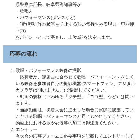
県警察本部長、岐阜県副知事等が
・歌唱力
・パフォーマンス(ダンスなど)
・”断絶魂”(詐欺被害を防止する熱い気持ちや表現力・犯罪抑
止力)
​をポイントとして審査し、上位3組を決定します。
応募の流れ
歌唱・パフォーマンス映像の撮影
​・応募者が、課題曲に合わせて歌唱・パフォーマンスをして
いる映像を参加者自身の撮影機器(スマートフォン、デジタル
カメラ等は問いません。)で撮影してください。
​・動画の規格（いわゆる「タテ型」「ヨコ型」など）は問い
ません。
​・当該動画は、決勝大会に進出した場合に実際に披露してい
ただける歌唱・パフォーマンスと同じものにしてください。
動画上における歌や衣装等の加工は御遠慮ください。
エントリー
​今大会の応募フォームに必要事項を記載してエントリーして