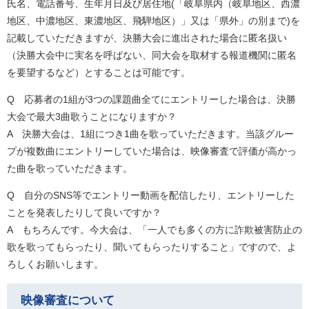
氏名、電話番号、生年月日及び居住地(「岐阜県内（岐阜地区、西濃
地区、中濃地区、東濃地区、飛騨地区）」又は「県外」の別まで)を
記載していただきますが、決勝大会に進出された場合に匿名扱い
（決勝大会中に実名を呼ばない、同大会を取材する報道機関に匿名
を要望するなど）とすることは可能です。
Q 応募者の1組が3つの課題曲全てにエントリーした場合は、決勝
大会で最大3曲歌うことになりますか？
​A 決勝大会は、1組につき1曲を歌っていただきます。当該グルー
プが複数曲にエントリーしていた場合は、映像審査で評価が高かっ
た曲を歌っていただきます。
Q 自分のSNS等でエントリー動画を配信したり、エントリーした
ことを発表したりして良いですか？
​A もちろんです。今大会は、「一人でも多くの方に詐欺被害防止の
歌を歌ってもらったり、聞いてもらったりすること」ですので、よ
ろしくお願いします。
映像審査について