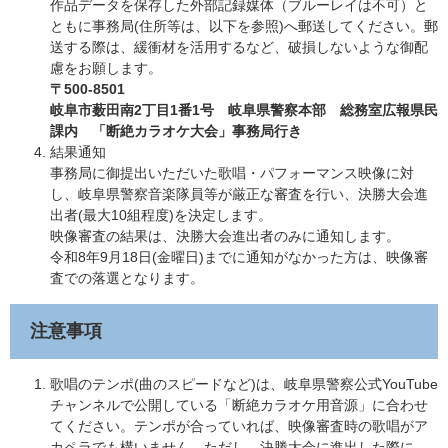
​作品データを保存した外部記録媒体（ブルーレイは不可）と
ともに事務局(住所等は、以下を参照)へ郵送してください。郵
送する際は、緩衝材を活用するなど、破損しないような御配
慮をお願します。
〒500-8501
​岐阜市薮田南2丁目1番1号 岐阜県警察本部 総務室広報県民
課内 「断絶カラオケ大会」事務局行き
結果通知
​事務局に御提出いただいた歌唱・パフォーマンス映像に対
し、岐阜県警察音楽隊員等が厳正な審査を行い、決勝大会進
出者(最大10組程度)を決定します。
映像審査の結果は、決勝大会進出者のみに通知します。
令和8年9月18日(金曜日)までに通知がなかった方は、映像審
査での落選となります。
注意事項
歌唱のテンポ(曲のスピードなど)は、岐阜県警察公式YouTube
チャンネルで公開している「断絶カラオケ用音源」に合わせ
てください。テンポが合っていれば、映像審査時の歌唱がア
カペラでも構いません。ただし、決勝大会に進出した際に