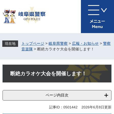
ペ
メ
ー
ニ
ジ
ュ
の
ー
先
を
頭
飛
で
ば
す
し
トップページ
>
岐阜県警察
>
広報・お知らせ
>
警察
。
て
音楽隊
>
断絶カラオケ大会を開催します！
本
文
へ
本
文
断絶カラオケ大会を開催します！
ページ内目次
記事ID：0501442
2026年6月8日更新