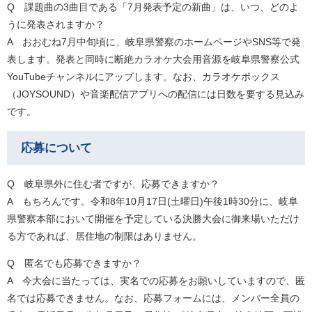
Q 課題曲の3曲目である「7月発表予定の新曲」は、いつ、どのよ
うに発表されますか？
​A おおむね7月中旬頃に、岐阜県警察のホームページやSNS等で発
表します。発表と同時に断絶カラオケ大会用音源を岐阜県警察公式
YouTubeチャンネルにアップします。なお、カラオケボックス
（JOYSOUND）や音楽配信アプリへの配信には日数を要する見込み
です。
応募について
Q 岐阜県外に住む者ですが、応募できますか？
​A もちろんです。令和8年10月17日(土曜日)午後1時30分に、岐阜
県警察本部において開催を予定している決勝大会に御来場いただけ
る方であれば、居住地の制限はありません。
Q 匿名でも応募できますか？
​A 今大会に当たっては、実名での応募をお願いしていますので、匿
名では応募できません。なお、応募フォームには、メンバー全員の