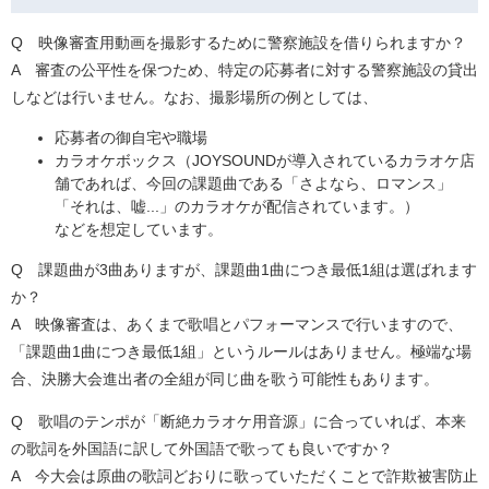
Q 映像審査用動画を撮影するために警察施設を借りられますか？
​A 審査の公平性を保つため、特定の応募者に対する警察施設の貸出
しなどは行いません。なお、撮影場所の例としては、
応募者の御自宅や職場
​カラオケボックス（JOYSOUNDが導入されているカラオケ店
舗であれば、今回の課題曲である「さよなら、ロマンス」
「それは、嘘...」のカラオケが配信されています。）
などを想定しています。​
Q 課題曲が3曲ありますが、課題曲1曲につき最低1組は選ばれます
か？
​A 映像審査は、あくまで歌唱とパフォーマンスで行いますので、
「課題曲1曲につき最低1組」というルールはありません。極端な場
合、決勝大会進出者の全組が同じ曲を歌う可能性もあります。
Q 歌唱のテンポが「断絶カラオケ用音源」に合っていれば、本来
の歌詞を外国語に訳して外国語で歌っても良いですか？
​A 今大会は原曲の歌詞どおりに歌っていただくことで詐欺被害防止