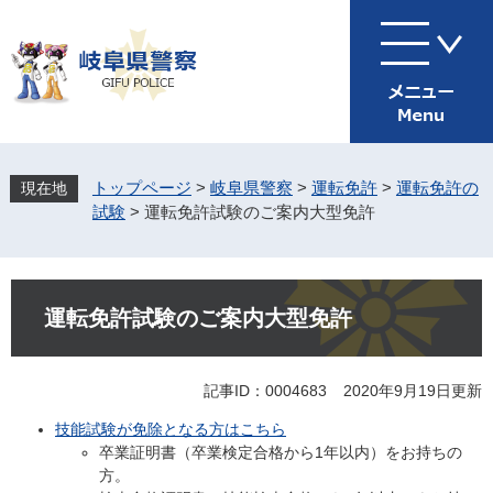
ペ
メ
ー
ニ
ジ
ュ
の
ー
先
を
頭
飛
で
ば
す
し
トップページ
>
岐阜県警察
>
運転免許
>
運転免許の
。
て
試験
>
運転免許試験のご案内大型免許
本
文
へ
本
文
運転免許試験のご案内大型免許
記事ID：0004683
2020年9月19日更新
技能試験が免除となる方はこちら
卒業証明書（卒業検定合格から1年以内）をお持ちの
方。