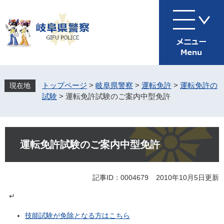
ペ
メ
ー
ニ
ジ
ュ
の
ー
先
を
頭
飛
で
ば
す
し
トップページ
>
岐阜県警察
>
運転免許
>
運転免許の
。
て
試験
>
運転免許試験のご案内中型免許
本
文
へ
本
文
運転免許試験のご案内中型免許
記事ID：0004679
2010年10月5日更新
↵
技能試験が免除となる方はこちら