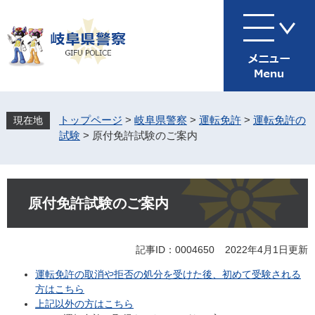
ペ
メ
ー
ニ
ジ
ュ
の
ー
先
を
頭
飛
で
ば
す
し
トップページ
>
岐阜県警察
>
運転免許
>
運転免許の
。
て
試験
>
原付免許試験のご案内
本
文
へ
本
文
原付免許試験のご案内
記事ID：0004650
2022年4月1日更新
運転免許の取消や拒否の処分を受けた後、初めて受験される
方はこちら
上記以外の方はこちら