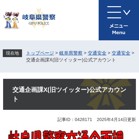
ペ
メ
ー
ニ
ジ
ュ
の
ー
先
を
頭
飛
で
ば
す
し
トップページ
>
岐阜県警察
>
交通安全
>
交通安全
>
。
て
交通企画課X(旧ツイッター)公式アカウント
本
文
へ
本
文
交通企画課X(旧ツイッター)公式アカウン
ト
記事ID：0428171
2025年4月14日更新