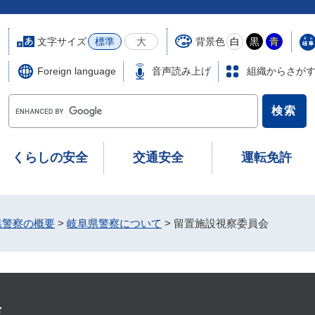
文字サイズ
背景色
標準
大
白
黒
青
Foreign language
音声読み上げ
組織からさが
G
o
o
g
くらしの安全
交通安全
運転免許
l
e
カ
ス
県警察の概要
>
岐阜県警察について
>
留置施設視察委員会
タ
ム
検
索
会