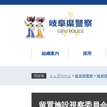
ペ
メ
ー
ニ
ジ
ュ
の
ー
先
を
頭
飛
で
ば
す
し
。
て
本
組織案内
採用
文
へ
トップページ
>
岐阜県警察
>
岐阜
本
文
留置施設視察委員