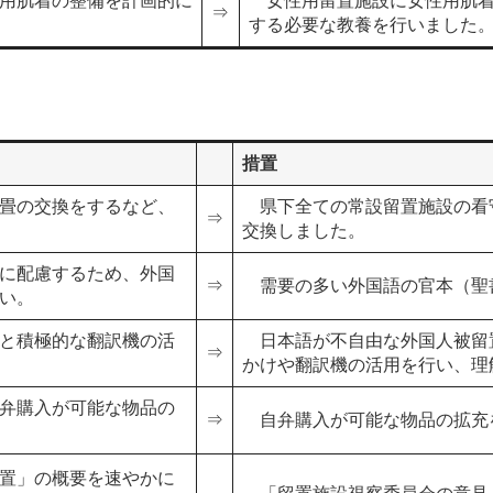
用肌着の整備を計画的に
女性用留置施設に女性用肌着
⇒
する必要な教養を行いました
措置
畳の交換をするなど、
県下全ての常設留置施設の看
⇒
交換しました。
に配慮するため、外国
⇒
需要の多い外国語の官本（聖
い。
と積極的な翻訳機の活
日本語が不自由な外国人被留
⇒
かけや翻訳機の活用を行い、理
弁購入が可能な物品の
⇒
自弁購入が可能な物品の拡充
置」の概要を速やかに