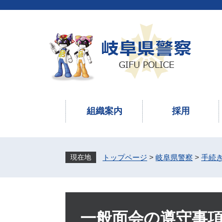
ペ
メ
ー
ニ
ジ
ュ
の
ー
先
を
頭
飛
で
ば
す
し
。
て
本
組織案内
採用
文
へ
トップページ
>
岐阜県警察
>
手続
本
文
一般面会の遵守事