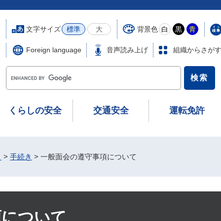
文字サイズ
背景色
標準
大
白
黒
青
Foreign language
音声読み上げ
組織からさが
G
o
o
g
くらしの安全
交通安全
運転免許
l
e
カ
ス
き
>
手続き
>
一般面会の遵守事項について
タ
ム
検
索
項について