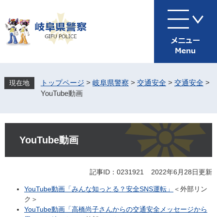
ペ
メ
ー
ニ
ジ
ュ
の
ー
先
を
頭
飛
で
ば
す
し
トップページ
>
岐阜県警察
>
交通安全
>
交通安全
>
。
て
YouTube動画
本
文
へ
本
文
YouTube動画
記事ID：0231921
2022年6月28日更新
YouTube動画「みんな知っとる？安全SNS運転」
＜外部リン
ク＞
YouTube動画「高橋尚子さんからの交通安全メッセージから