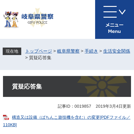
ペ
メ
ー
ニ
ジ
ュ
の
ー
先
を
頭
飛
で
ば
す
し
トップページ
>
岐阜県警察
>
手続き
>
生活安全関係
。
て
>
質疑応答集
本
文
へ
本
文
質疑応答集
記事ID：0019857
2019年3月4日更新
構造又は設備（ぱちんこ遊技機を含む）の変更[PDFファイル／
110KB]