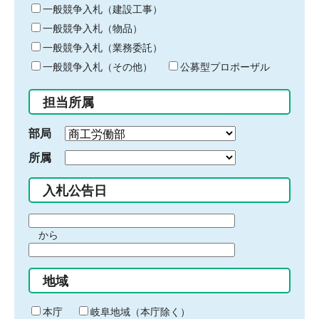
キ
一般競争入札（建設工事）
ー
一般競争入札（物品）
ワ
一般競争入札（業務委託）
ー
ド
一般競争入札（その他）
公募型プロポーザル
を
入
担当所属
力
部局
所属
入札公告日
期
から
間
期
の
間
始
地域
の
ま
終
り
わ
本庁
岐阜地域（本庁除く）