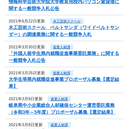
情報科学芸術大学院大学教育用校内パソコン賃貸借に
関する一般競争入札公告
2021年6月22日更新
木工芸術スクール
木工芸術スクール ベルトサンダ（ワイドベルトサン
ダー）の調達業務に関する一般競争入札
2021年3月30日更新
産業人材課
「外国人留学生県内就職促進事業委託業務」に関する
一般競争入札公告
2021年3月25日更新
産業人材課
大学生等県内就職促進事業プロポーザル募集【選定結
果】
2021年3月8日更新
産業人材課
岐阜県中小企業総合人材確保センター運営委託業務
（令和3年～5年度）プロポーザル募集【選定結果】
2021年3月8日更新
産業人材課