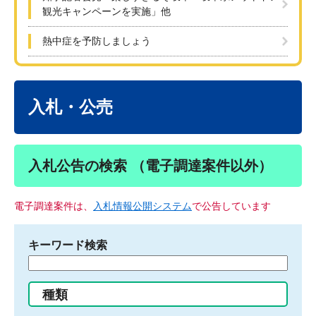
観光キャンペーンを実施」他
熱中症を予防しましょう
本
文
入札・公売
入札公告の検索 （電子調達案件以外）
電子調達案件は、
入札情報公開システム
で公告しています
キーワード検索
検
索
す
種類
る