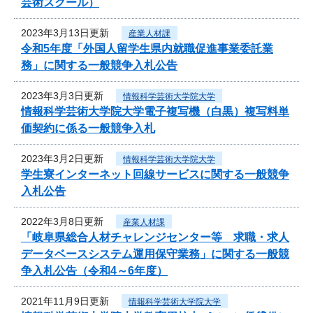
芸術スクール）
2023年3月13日更新
産業人材課
令和5年度「外国人留学生県内就職促進事業委託業
務」に関する一般競争入札公告
2023年3月3日更新
情報科学芸術大学院大学
情報科学芸術大学院大学電子複写機（白黒）複写料単
価契約に係る一般競争入札
2023年3月2日更新
情報科学芸術大学院大学
学生寮インターネット回線サービスに関する一般競争
入札公告
2022年3月8日更新
産業人材課
「岐阜県総合人材チャレンジセンター等 求職・求人
データベースシステム運用保守業務」に関する一般競
争入札公告（令和4～6年度）
2021年11月9日更新
情報科学芸術大学院大学