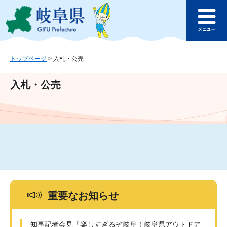
ペ
メ
このページの本文へ
ー
ニ
メ
ジ
ュ
ニ
の
ー
ュ
先
を
ー
頭
飛
トップページ
>
入札・公売
で
ば
す
し
入札・公売
。
て
本
文
へ
重要なお知らせ
知事記者会見「楽しすぎるぞ岐阜！岐阜県アウトドア