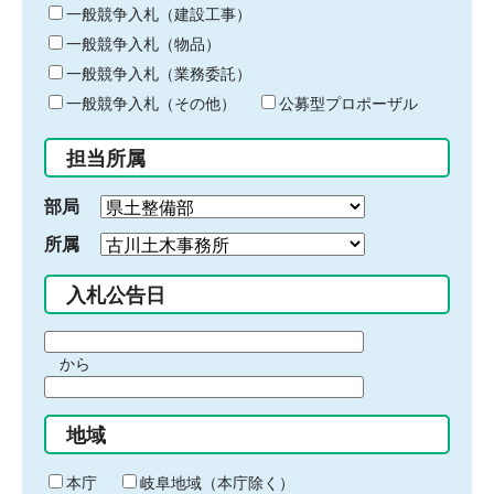
キ
一般競争入札（建設工事）
ー
一般競争入札（物品）
ワ
一般競争入札（業務委託）
ー
ド
一般競争入札（その他）
公募型プロポーザル
を
入
担当所属
力
部局
所属
入札公告日
期
から
間
期
の
間
始
地域
の
ま
終
り
わ
本庁
岐阜地域（本庁除く）