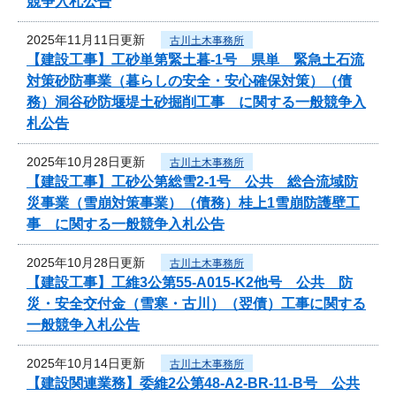
競争入札公告
2025年11月11日更新
古川土木事務所
【建設工事】工砂単第緊土暮-1号 県単 緊急土石流
対策砂防事業（暮らしの安全・安心確保対策）（債
務）洞谷砂防堰堤土砂掘削工事 に関する一般競争入
札公告
2025年10月28日更新
古川土木事務所
【建設工事】工砂公第総雪2-1号 公共 総合流域防
災事業（雪崩対策事業）（債務）桂上1雪崩防護壁工
事 に関する一般競争入札公告
2025年10月28日更新
古川土木事務所
【建設工事】工維3公第55-A015-K2他号 公共 防
災・安全交付金（雪寒・古川）（翌債）工事に関する
一般競争入札公告
2025年10月14日更新
古川土木事務所
【建設関連業務】委維2公第48-A2-BR-11-B号 公共