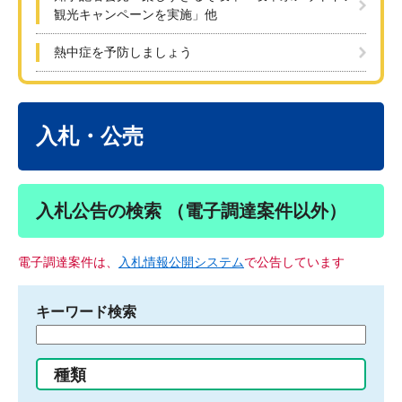
観光キャンペーンを実施」他
熱中症を予防しましょう
本
文
入札・公売
入札公告の検索 （電子調達案件以外）
電子調達案件は、
入札情報公開システム
で公告しています
キーワード検索
検
索
す
種類
る