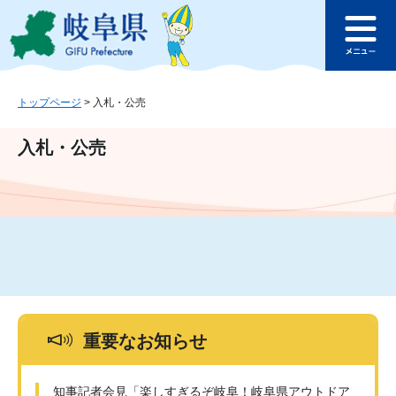
ペ
メ
このページの本文へ
ー
ニ
メ
ジ
ュ
ニ
の
ー
ュ
先
を
ー
頭
飛
トップページ
>
入札・公売
で
ば
す
し
入札・公売
。
て
本
文
へ
重要なお知らせ
知事記者会見「楽しすぎるぞ岐阜！岐阜県アウトドア