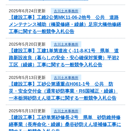
2025年6月24日更新
古川土木事務所
【建設工事】工維2公第MK11-06-2他号 公共 道路
メンテナンス補助（橋梁修繕・繰越）足宗大橋他修繕
工事に関する一般競争入札公告
2025年5月20日更新
古川土木事務所
【建設工事】工建1単第道改く-11-8-K1号 県単 道
路新設改良（暮らしの安全・安心確保対策費）平岩2
工区（繰越）工事に関する一般競争入札公告
2025年5月13日更新
古川土木事務所
【建設工事】工砂公第通重点H061-1号 公共 防
災・安全交付金（通常砂防事業・R6国補正・繰越）
一本栃洞砂防えん堤工事に関する一般競争入札公告
2025年5月13日更新
古川土木事務所
【建設工事】工砂単第砂修長‐2号 県単 砂防維持修
繕事業（長寿命化・繰越）桑谷砂防えん堤補修工事に