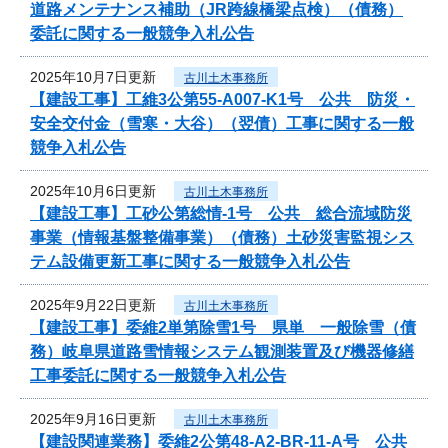
道路メンテナンス補助（JR跨線橋梁点検）（債務）
委託に関する一般競争入札公告
2025年10月7日更新
古川土木事務所
【建設工事】工維3公第55-A007-K1号 公共 防災・
安全交付金（雪寒・大谷）（翌債）工事に関する一般
競争入札公告
2025年10月6日更新
古川土木事務所
【建設工事】工砂公第総情-1号 公共 総合流域防災
事業（情報基盤整備事業）（債務）土砂災害監視シス
テム設備更新工事に関する一般競争入札公告
2025年9月22日更新
古川土木事務所
【建設工事】委維2単第除雪1号 県単 一般除雪（債
務）岐阜県道路雪情報システム観測装置及び機器修繕
工事委託に関する一般競争入札公告
2025年9月16日更新
古川土木事務所
【建設関連業務】委維2公第48-A2-BR-11-A号 公共