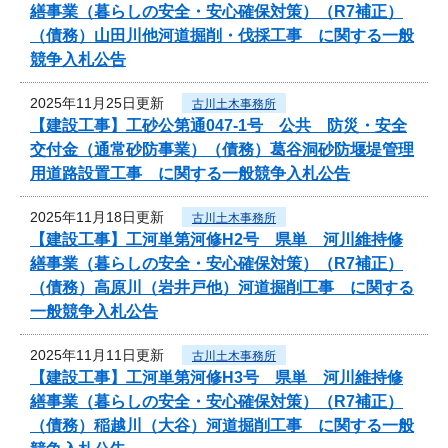
繕事業（暮らしの安全・安心確保対策）（R7補正）
（債務）山田川他河道掘削・伐採工事 に関する一般
競争入札公告
2025年11月25日更新
古川土木事務所
【建設工事】工砂公第通047-1号 公共 防災・安全
交付金（通常砂防事業）（債務）葛谷洞砂防堰堤管理
用道路設置工事 に関する一般競争入札公告
2025年11月18日更新
古川土木事務所
【建設工事】工河単第河修H2号 県単 河川維持修
繕事業（暮らしの安全・安心確保対策）（R7補正）
（債務）高原川（岩井戸他）河道掘削工事 に関する
一般競争入札公告
2025年11月11日更新
古川土木事務所
【建設工事】工河単第河修H3号 県単 河川維持修
繕事業（暮らしの安全・安心確保対策）（R7補正）
（債務）稲越川（大谷）河道掘削工事 に関する一般