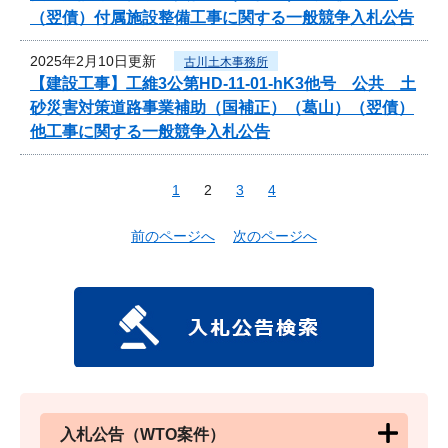
（翌債）付属施設整備工事に関する一般競争入札公告
2025年2月10日更新
古川土木事務所
【建設工事】工維3公第HD-11-01-hK3他号 公共 土
砂災害対策道路事業補助（国補正）（葛山）（翌債）
他工事に関する一般競争入札公告
1
2
3
4
前のページへ
次のページへ
入札公告（WTO案件）