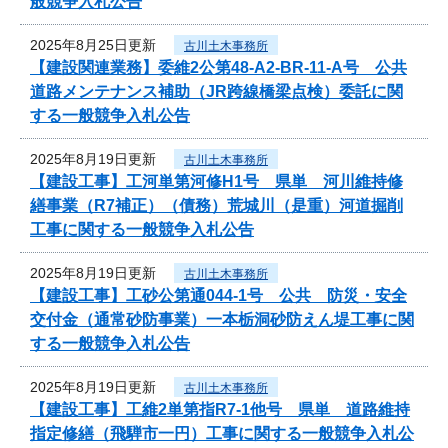
般競争入札公告
2025年8月25日更新
古川土木事務所
【建設関連業務】委維2公第48-A2-BR-11-A号 公共
道路メンテナンス補助（JR跨線橋梁点検）委託に関
する一般競争入札公告
2025年8月19日更新
古川土木事務所
【建設工事】工河単第河修H1号 県単 河川維持修
繕事業（R7補正）（債務）荒城川（是重）河道掘削
工事に関する一般競争入札公告
2025年8月19日更新
古川土木事務所
【建設工事】工砂公第通044-1号 公共 防災・安全
交付金（通常砂防事業）一本栃洞砂防えん堤工事に関
する一般競争入札公告
2025年8月19日更新
古川土木事務所
【建設工事】工維2単第指R7-1他号 県単 道路維持
指定修繕（飛騨市一円）工事に関する一般競争入札公