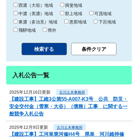
り
西濃（大垣）地域
揖斐地域
中濃（美濃）地域
郡上地域
可茂地域
東濃（多治見）地域
恵那地域
下呂地域
飛騨地域
県外
入札公告一覧
2025年12月16日更新
古川土木事務所
【建設工事】工維3公第55-A007-K3号 公共 防災・
安全交付金（雪寒・大谷）（債務）工事 に関する一
般競争入札公告
2025年12月9日更新
古川土木事務所
【建設工事】工河単第河修H4号 県単 河川維持修