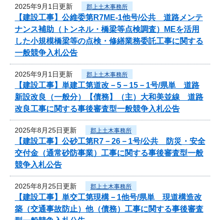
2025年9月1日更新
郡上土木事務所
【建設工事】公維委第R7ME-1他号/公共 道路メンテ
ナンス補助（トンネル・橋梁等点検調査）MEを活用
した小規模橋梁等の点検・修繕業務委託工事に関する
一般競争入札公告
2025年9月1日更新
郡上土木事務所
【建設工事】単建工第道改－5－15－1号/県単 道路
新設改良（一般分）【債務】（主）大和美並線 道路
改良工事に関する事後審査型一般競争入札公告
2025年8月25日更新
郡上土木事務所
【建設工事】公砂工第R7－26－1号/公共 防災・安全
交付金（通常砂防事業）工事に関する事後審査型一般
競争入札公告
2025年8月25日更新
郡上土木事務所
【建設工事】単交工第現構－1他号/県単 現道構造改
築（交通事故防止）他（債務）工事に関する事後審査