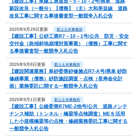
【建設工事】単建工第道改－5－10－2号/県単 道路
新設改良（一般分）【債務】（主）大和美並線 道路
改良工事に関する事後審査型一般競争入札公告
2025年9月29日更新
郡上土木事務所
【建設工事】公砂工第R7－10－1号/公共 防災・安全
交付金（急傾斜地崩壊対策事業）（債務）工事に関す
る事後審査型一般競争入札公告
2025年9月8日更新
郡上土木事務所
【建設関連業務】単砂委第砂修施点R7-A号/県単 砂防
修繕事業（債務）砂防施設調査・点検（長寿命化計
画）業務委託に関する一般競争入札公告
2025年9月1日更新
郡上土木事務所
【建設工事】公維委第R7ME-2他号/公共 道路メンテ
ナンス補助（トンネル・橋梁等点検調査）MEを活用
した小規模橋梁等の点検・修繕業務委託工事に関する
一般競争入札公告