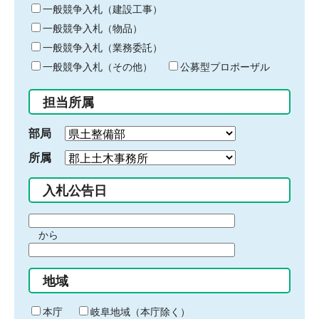
キ
一般競争入札（建設工事）
ー
一般競争入札（物品）
ワ
一般競争入札（業務委託）
ー
ド
一般競争入札（その他）
公募型プロポーザル
を
入
担当所属
力
部局
所属
入札公告日
期
から
間
期
の
間
始
地域
の
ま
終
り
わ
本庁
岐阜地域（本庁除く）