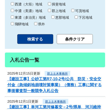
り
西濃（大垣）地域
揖斐地域
中濃（美濃）地域
郡上地域
可茂地域
東濃（多治見）地域
恵那地域
下呂地域
飛騨地域
県外
入札公告一覧
2025年12月15日更新
郡上土木事務所
【建設工事】公砂工第R7-10-2号/公共 防災・安全交
付金（急傾斜地崩壊対策事業）（債務）工事に関する
事後審査型一般競争入札公告
2025年12月1日更新
郡上土木事務所
【建設工事】単河工第河修暮安－2号/県単 河川維持