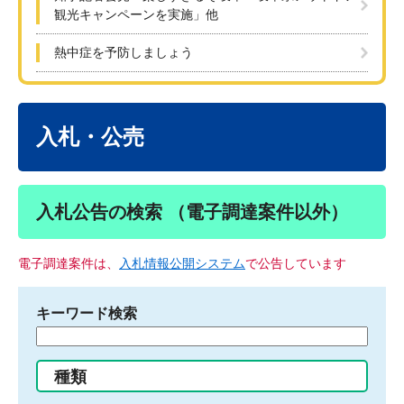
観光キャンペーンを実施」他
熱中症を予防しましょう
本
文
入札・公売
入札公告の検索 （電子調達案件以外）
電子調達案件は、
入札情報公開システム
で公告しています
キーワード検索
検
索
す
種類
る