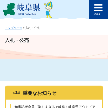
ペ
メ
このページの本文へ
ー
ニ
メ
ジ
ュ
ニ
の
ー
ュ
先
を
ー
頭
飛
トップページ
>
入札・公売
で
ば
す
し
入札・公売
。
て
本
文
へ
重要なお知らせ
知事記者会見「楽しすぎるぞ岐阜！岐阜県アウトドア