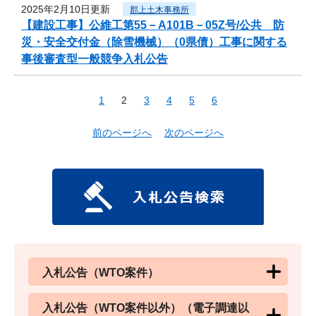
2025年2月10日更新
郡上土木事務所
【建設工事】公維工第55－A101B－05Z号/公共 防
災・安全交付金（除雪機械）（0県債）工事に関する
事後審査型一般競争入札公告
1
2
3
4
5
6
前のページへ
次のページへ
入札公告（WTO案件）
入札公告（WTO案件以外）（電子調達以