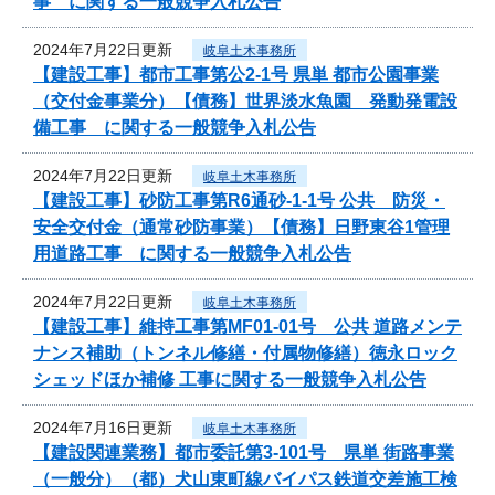
事 に関する一般競争入札公告
2024年7月22日更新
岐阜土木事務所
【建設工事】都市工事第公2-1号 県単 都市公園事業
（交付金事業分）【債務】世界淡水魚園 発動発電設
備工事 に関する一般競争入札公告
2024年7月22日更新
岐阜土木事務所
【建設工事】砂防工事第R6通砂-1-1号 公共 防災・
安全交付金（通常砂防事業）【債務】日野東谷1管理
用道路工事 に関する一般競争入札公告
2024年7月22日更新
岐阜土木事務所
【建設工事】維持工事第MF01-01号 公共 道路メンテ
ナンス補助（トンネル修繕・付属物修繕）徳永ロック
シェッドほか補修 工事に関する一般競争入札公告
2024年7月16日更新
岐阜土木事務所
【建設関連業務】都市委託第3-101号 県単 街路事業
（一般分）（都）犬山東町線バイパス鉄道交差施工検