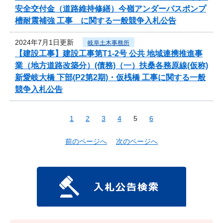
安全交付金（道路維持修繕）今嶺アンダーパスポンプ
槽耐震補強 工事 に関する一般競争入札公告
2024年7月1日更新
岐阜土木事務所
【建設工事】建設工事第T1-2号 公共 地域連携推進事
業（地方道路改築分）(債務)（一）扶桑各務原線(仮称)
新愛岐大橋 下部(P2第2期)・仮桟橋 工事に関する一般
競争入札公告
1
2
3
4
5
6
前のページへ
次のページへ