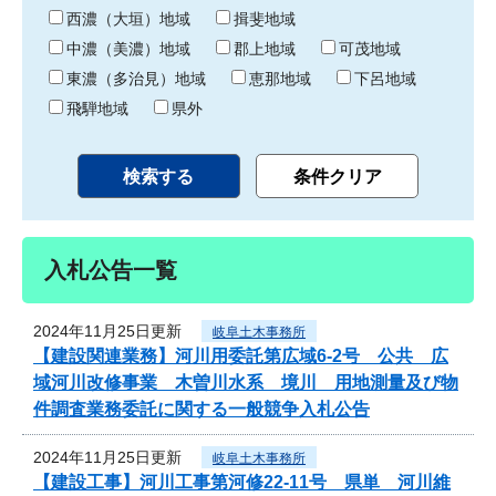
り
西濃（大垣）地域
揖斐地域
中濃（美濃）地域
郡上地域
可茂地域
東濃（多治見）地域
恵那地域
下呂地域
飛騨地域
県外
入札公告一覧
2024年11月25日更新
岐阜土木事務所
【建設関連業務】河川用委託第広域6-2号 公共 広
域河川改修事業 木曽川水系 境川 用地測量及び物
件調査業務委託に関する一般競争入札公告
2024年11月25日更新
岐阜土木事務所
【建設工事】河川工事第河修22-11号 県単 河川維