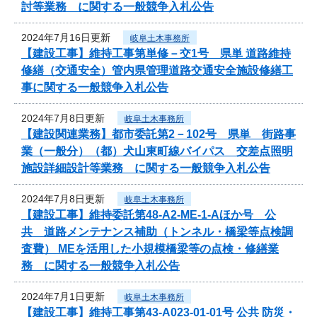
討等業務 に関する一般競争入札公告
2024年7月16日更新
岐阜土木事務所
【建設工事】維持工事第単修－交1号 県単 道路維持
修繕（交通安全）管内県管理道路交通安全施設修繕工
事に関する一般競争入札公告
2024年7月8日更新
岐阜土木事務所
【建設関連業務】都市委託第2－102号 県単 街路事
業（一般分）（都）犬山東町線バイパス 交差点照明
施設詳細設計等業務 に関する一般競争入札公告
2024年7月8日更新
岐阜土木事務所
【建設工事】維持委託第48-A2-ME-1-Aほか号 公
共 道路メンテナンス補助（トンネル・橋梁等点検調
査費） MEを活用した小規模橋梁等の点検・修繕業
務 に関する一般競争入札公告
2024年7月1日更新
岐阜土木事務所
【建設工事】維持工事第43-A023-01-01号 公共 防災・