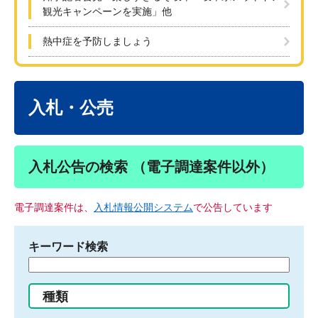
観光キャンペーンを実施」他
熱中症を予防しましょう
本
文
入札・公売
入札公告の検索 （電子調達案件以外）
電子調達案件は、
入札情報公開システム
で公告しています
キーワード検索
検
索
す
種類
る