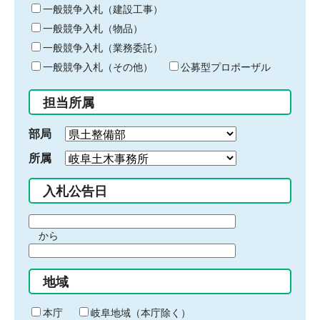
キ
一般競争入札（建設工事）
ー
一般競争入札（物品）
ワ
一般競争入札（業務委託）
ー
ド
一般競争入札（その他）
公募型プロポーザル
を
入
担当所属
力
部局
所属
入札公告日
期
から
間
期
の
間
始
地域
の
ま
終
り
わ
本庁
岐阜地域（本庁除く）