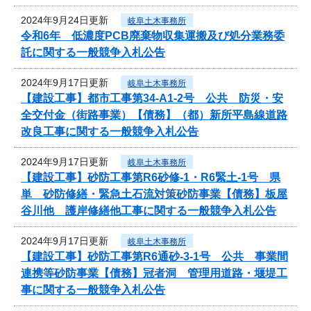
2024年9月24日更新
岐阜土木事務所
令和6年 低濃度PCB廃棄物収集運搬及び処分業務委
託に関する一般競争入札公告
2024年9月17日更新
岐阜土木事務所
【建設工事】都市工事第34-A1-2号 公共 防災・安
全交付金（街路事業）【債務】（都）新所平島線道路
改良工事に関する一般競争入札公告
2024年9月17日更新
岐阜土木事務所
【建設工事】砂防工事第R6砂修-1・R6緊土-1号 県
単 砂防修繕・緊急土石流対策砂防事業【債務】板屋
谷川他 護岸修繕他工事に関する一般競争入札公告
2024年9月17日更新
岐阜土木事務所
【建設工事】砂防工事第R6通砂-3-1号 公共 事業間
連携等砂防事業【債務】冠者洞 管理用道路・堰堤工
事に関する一般競争入札公告