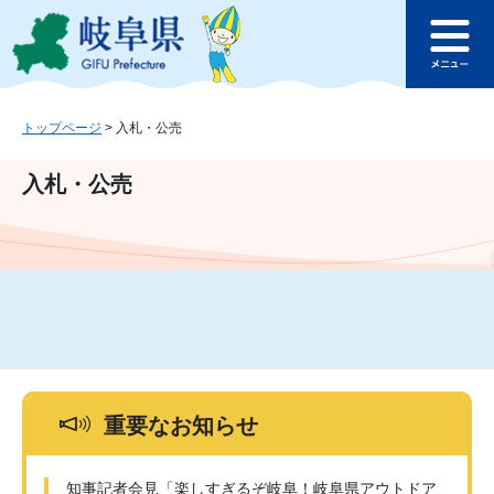
ペ
メ
このページの本文へ
ー
ニ
メ
ジ
ュ
ニ
の
ー
ュ
先
を
ー
頭
飛
トップページ
>
入札・公売
で
ば
す
し
入札・公売
。
て
本
文
へ
重要なお知らせ
知事記者会見「楽しすぎるぞ岐阜！岐阜県アウトドア