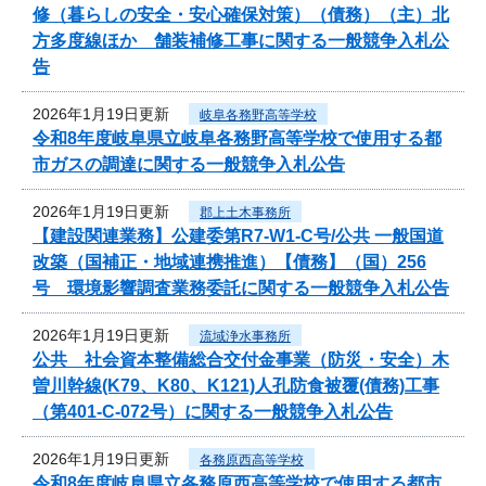
修（暮らしの安全・安心確保対策）（債務）（主）北
方多度線ほか 舗装補修工事に関する一般競争入札公
告
2026年1月19日更新
岐阜各務野高等学校
令和8年度岐阜県立岐阜各務野高等学校で使用する都
市ガスの調達に関する一般競争入札公告
2026年1月19日更新
郡上土木事務所
【建設関連業務】公建委第R7-W1-C号/公共 一般国道
改築（国補正・地域連携推進）【債務】（国）256
号 環境影響調査業務委託に関する一般競争入札公告
2026年1月19日更新
流域浄水事務所
公共 社会資本整備総合交付金事業（防災・安全）木
曽川幹線(K79、K80、K121)人孔防食被覆(債務)工事
（第401-C-072号）に関する一般競争入札公告
2026年1月19日更新
各務原西高等学校
令和8年度岐阜県立各務原西高等学校で使用する都市