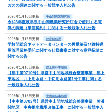
ガスの調達に関する一般競争入札公告
2026年1月16日更新
中山間農業研究所
令和8年度岐阜県中山間農業研究所庁舎で使用する電
気の調達（単価契約）に関する一般競争入札公告
2026年1月16日更新
教育財務課
学校間総合ネットデータセンターの再構築及び維持運
用管理業務委託に関する仕様書案に対する意見招請に
関する公告
2026年1月16日更新
郡上農林事務所
【郡中第0710号】県営中山間地域総合整備事業 郡上
東地区 井上用水路・中切用水路第1号工事に関する
一般競争入札公告
2026年1月16日更新
中濃農林事務所
【中中第0703号】県営中山間地域総合整備事業 美濃
関地区 中央揚水機場改修工事 に関する一般競争入