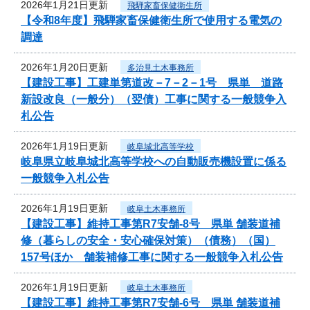
2026年1月21日更新
飛騨家畜保健衛生所
【令和8年度】飛騨家畜保健衛生所で使用する電気の
調達
2026年1月20日更新
多治見土木事務所
【建設工事】工建単第道改－7－2－1号 県単 道路
新設改良（一般分）（翌債）工事に関する一般競争入
札公告
2026年1月19日更新
岐阜城北高等学校
岐阜県立岐阜城北高等学校への自動販売機設置に係る
一般競争入札公告
2026年1月19日更新
岐阜土木事務所
【建設工事】維持工事第R7安舗-8号 県単 舗装道補
修（暮らしの安全・安心確保対策）（債務）（国）
157号ほか 舗装補修工事に関する一般競争入札公告
2026年1月19日更新
岐阜土木事務所
【建設工事】維持工事第R7安舗-6号 県単 舗装道補