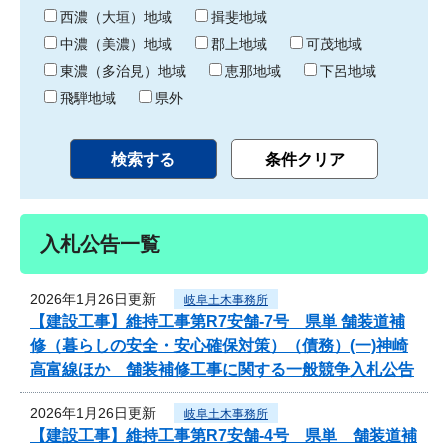
り
西濃（大垣）地域
揖斐地域
中濃（美濃）地域
郡上地域
可茂地域
東濃（多治見）地域
恵那地域
下呂地域
飛騨地域
県外
入札公告一覧
2026年1月26日更新
岐阜土木事務所
【建設工事】維持工事第R7安舗-7号 県単 舗装道補
修（暮らしの安全・安心確保対策）（債務）(一)神崎
高富線ほか 舗装補修工事に関する一般競争入札公告
2026年1月26日更新
岐阜土木事務所
【建設工事】維持工事第R7安舗-4号 県単 舗装道補