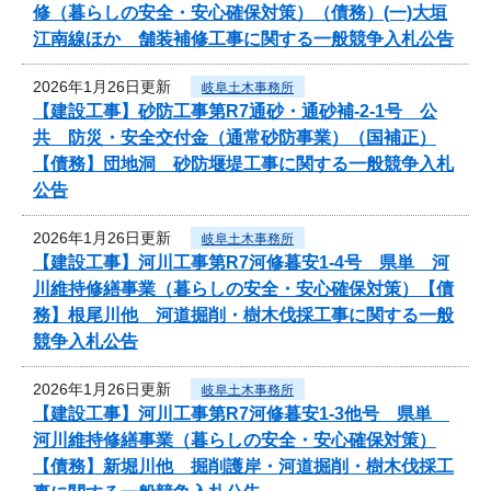
修（暮らしの安全・安心確保対策）（債務）(一)大垣
江南線ほか 舗装補修工事に関する一般競争入札公告
2026年1月26日更新
岐阜土木事務所
【建設工事】砂防工事第R7通砂・通砂補-2-1号 公
共 防災・安全交付金（通常砂防事業）（国補正）
【債務】団地洞 砂防堰堤工事に関する一般競争入札
公告
2026年1月26日更新
岐阜土木事務所
【建設工事】河川工事第R7河修暮安1-4号 県単 河
川維持修繕事業（暮らしの安全・安心確保対策）【債
務】根尾川他 河道掘削・樹木伐採工事に関する一般
競争入札公告
2026年1月26日更新
岐阜土木事務所
【建設工事】河川工事第R7河修暮安1-3他号 県単
河川維持修繕事業（暮らしの安全・安心確保対策）
【債務】新堀川他 掘削護岸・河道掘削・樹木伐採工