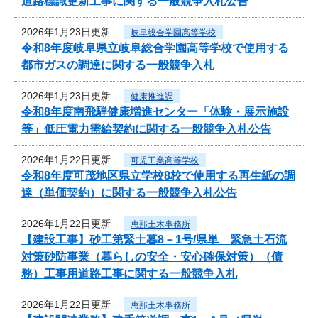
道路標識更新工事に関する一般競争入札公告
2026年1月23日更新
岐阜総合学園高等学校
令和8年度岐阜県立岐阜総合学園高等学校で使用する
都市ガスの調達に関する一般競争入札
2026年1月23日更新
健康推進課
令和8年度南飛騨健康増進センター「体験・展示施設
等」低圧電力需給契約に関する一般競争入札公告
2026年1月22日更新
可児工業高等学校
令和8年度可茂地区県立学校8校で使用する再生紙の調
達（単価契約）に関する一般競争入札公告
2026年1月22日更新
恵那土木事務所
【建設工事】砂工第緊土暮8－1号/県単 緊急土石流
対策砂防事業（暮らしの安全・安心確保対策）（債
務）工事用道路工事に関する一般競争入札
2026年1月22日更新
恵那土木事務所