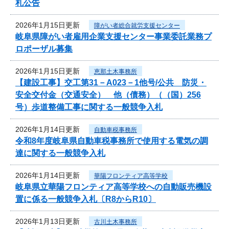
札公告
2026年1月15日更新
障がい者総合就労支援センター
岐阜県障がい者雇用企業支援センター事業委託業務プ
ロポーザル募集
2026年1月15日更新
恵那土木事務所
【建設工事】交工第31－A023－1他号/公共 防災・
安全交付金（交通安全） 他（債務）（（国）256
号）歩道整備工事に関する一般競争入札
2026年1月14日更新
自動車税事務所
令和8年度岐阜県自動車税事務所で使用する電気の調
達に関する一般競争入札
2026年1月14日更新
華陽フロンティア高等学校
岐阜県立華陽フロンティア高等学校への自動販売機設
置に係る一般競争入札〔R8からR10〕
2026年1月13日更新
古川土木事務所