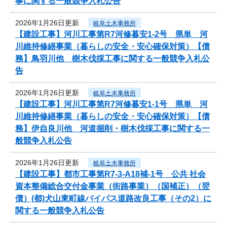
事に関する一般競争入札公告
2026年1月26日更新
岐阜土木事務所
【建設工事】河川工事第R7河修暮安1-2号 県単 河
川維持修繕事業（暮らしの安全・安心確保対策）【債
務】鳥羽川他 樹木伐採工事に関する一般競争入札公
告
2026年1月26日更新
岐阜土木事務所
【建設工事】河川工事第R7河修暮安1-1号 県単 河
川維持修繕事業（暮らしの安全・安心確保対策）【債
務】伊自良川他 河道掘削・樹木伐採工事に関する一
般競争入札公告
2026年1月26日更新
岐阜土木事務所
【建設工事】都市工事第R7-3-A18補-1号 公共 社会
資本整備総合交付金事業（街路事業）（国補正）（翌
債）(都)犬山東町線バイパス道路改良工事（その2）に
関する一般競争入札公告