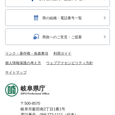
県の組織・電話番号一覧
県政へのご意見・ご提案
リンク・著作権・免責事項
利用ガイド
個人情報保護の考え方
ウェブアクセシビリティ方針
サイトマップ
岐阜県庁
GIFU Prefectural Office
〒500-8570
岐阜市薮田南2丁目1番1号
電話番号 058-272-1111（代表）