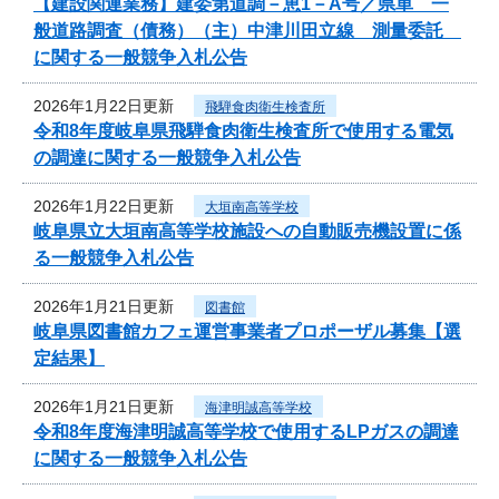
【建設関連業務】建委第道調－恵1－A号／県単 一
般道路調査（債務）（主）中津川田立線 測量委託
に関する一般競争入札公告
2026年1月22日更新
飛騨食肉衛生検査所
令和8年度岐阜県飛騨食肉衛生検査所で使用する電気
の調達に関する一般競争入札公告
2026年1月22日更新
大垣南高等学校
岐阜県立大垣南高等学校施設への自動販売機設置に係
る一般競争入札公告
2026年1月21日更新
図書館
岐阜県図書館カフェ運営事業者プロポーザル募集【選
定結果】
2026年1月21日更新
海津明誠高等学校
令和8年度海津明誠高等学校で使用するLPガスの調達
に関する一般競争入札公告