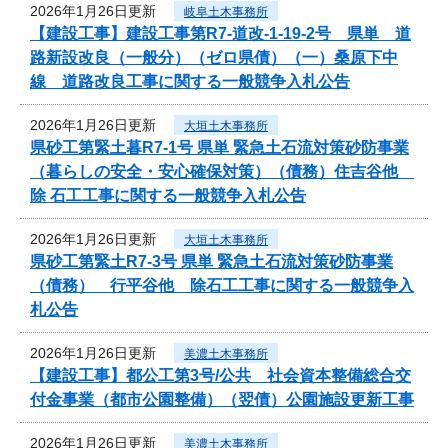
2026年1月26日更新
岐阜土木事務所
【建設工事】建設工事第R7-道改-1-19-2号 県単 道
路新設改良（一般分）（ゼロ県債）（一）桑原下中
線 道路改良工事に関する一般競争入札公告
2026年1月26日更新
大垣土木事務所
県砂工第緊土暮R7-1号 県単 緊急土石流対策砂防事業
（暮らしの安全・安心確保対策）（債務）住吉谷他
除 石工工事に関する一般競争入札公告
2026年1月26日更新
大垣土木事務所
県砂工第緊土R7-3号 県単 緊急土石流対策砂防事業
（債務） 行平谷他 除石工工事に関する一般競争入
札公告
2026年1月26日更新
美濃土木事務所
【建設工事】都公工第3号/公共 社会資本整備総合交
付金事業（都市公園整備）（翌債）公園施設更新工事
2026年1月26日更新
美濃土木事務所