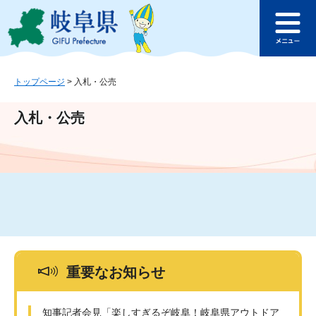
ペ
メ
このページの本文へ
ー
ニ
メ
ジ
ュ
ニ
の
ー
ュ
先
を
ー
頭
飛
トップページ
>
入札・公売
で
ば
す
し
入札・公売
。
て
本
文
へ
重要なお知らせ
知事記者会見「楽しすぎるぞ岐阜！岐阜県アウトドア