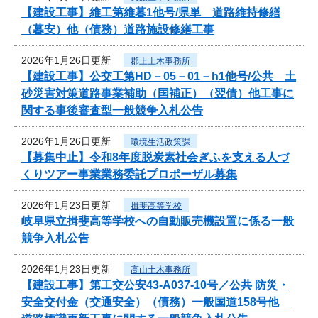
【建設工事】維工第維暮1他号/県単 道路維持修繕
（暮安）他（債務）道路施設修繕工事
2026年1月26日更新
郡上土木事務所
【建設工事】公交工第HD－05－01－h1他号/公共 土
砂災害対策道路事業補助（国補正）（翌債）他工事に
関する事後審査型一般競争入札公告
2026年1月26日更新
環境生活政策課
【募集中止】令和8年度脱炭素社会ぎふを支える人づ
くりツアー事業業務委託プロポーザル募集
2026年1月23日更新
揖斐高等学校
岐阜県立揖斐高等学校への自動販売機設置に係る一般
競争入札公告
2026年1月23日更新
高山土木事務所
【建設工事】第工交公安43-A037-10号／公共 防災・
安全交付金（交通安全）（債務）一般国道158号他