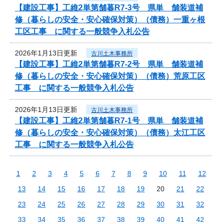
【建設工事】工維2単第舗暮R7-3号 県単 舗装道補
修（暮らしの安全・安心確保対策）（債務）一重ヶ根
工区工事 に関する一般競争入札公告
2026年1月13日更新
古川土木事務所
【建設工事】工維2単第舗暮R7-2号 県単 舗装道補
修（暮らしの安全・安心確保対策）（債務）荒原工区
工事 に関する一般競争入札公告
2026年1月13日更新
古川土木事務所
【建設工事】工維2単第舗暮R7-1号 県単 舗装道補
修（暮らしの安全・安心確保対策）（債務）太江工区
工事 に関する一般競争入札公告
1
2
3
4
5
6
7
8
9
10
11
12
13
14
15
16
17
18
19
20
21
22
23
24
25
26
27
28
29
30
31
32
33
34
35
36
37
38
39
40
41
42