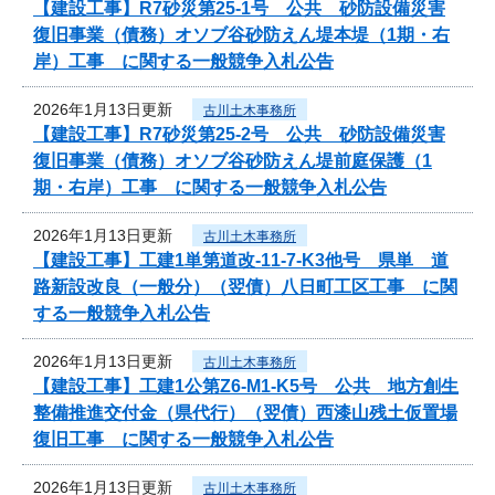
【建設工事】R7砂災第25-1号 公共 砂防設備災害
復旧事業（債務）オソブ谷砂防えん堤本堤（1期・右
岸）工事 に関する一般競争入札公告
2026年1月13日更新
古川土木事務所
【建設工事】R7砂災第25-2号 公共 砂防設備災害
復旧事業（債務）オソブ谷砂防えん堤前庭保護（1
期・右岸）工事 に関する一般競争入札公告
2026年1月13日更新
古川土木事務所
【建設工事】工建1単第道改-11-7-K3他号 県単 道
路新設改良（一般分）（翌債）八日町工区工事 に関
する一般競争入札公告
2026年1月13日更新
古川土木事務所
【建設工事】工建1公第Z6-M1-K5号 公共 地方創生
整備推進交付金（県代行）（翌債）西漆山残土仮置場
復旧工事 に関する一般競争入札公告
2026年1月13日更新
古川土木事務所