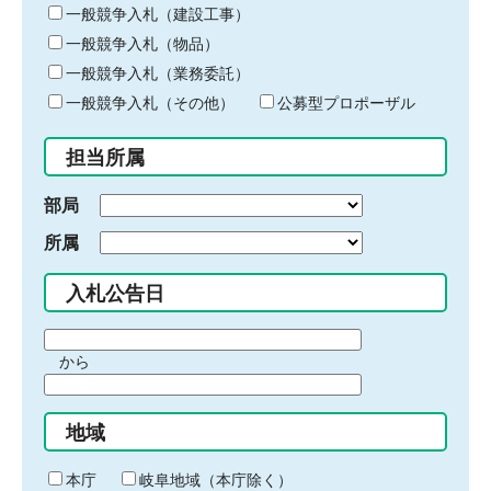
キ
一般競争入札（建設工事）
ー
一般競争入札（物品）
ワ
一般競争入札（業務委託）
ー
ド
一般競争入札（その他）
公募型プロポーザル
を
入
担当所属
力
部局
所属
入札公告日
期
から
間
期
の
間
始
地域
の
ま
終
り
わ
本庁
岐阜地域（本庁除く）