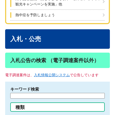
観光キャンペーンを実施」他
熱中症を予防しましょう
本
文
入札・公売
入札公告の検索 （電子調達案件以外）
電子調達案件は、
入札情報公開システム
で公告しています
キーワード検索
検
索
す
種類
る