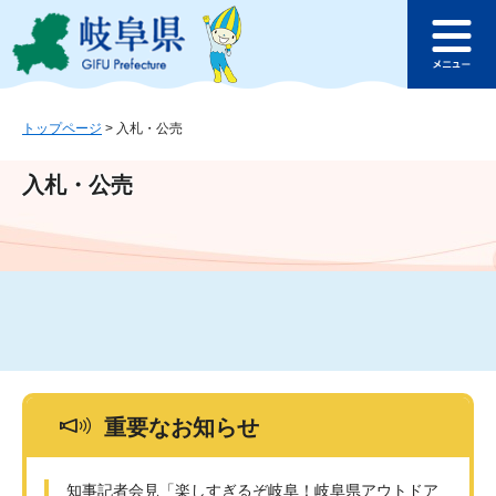
ペ
メ
このページの本文へ
ー
ニ
メ
ジ
ュ
ニ
の
ー
ュ
先
を
ー
頭
飛
トップページ
>
入札・公売
で
ば
す
し
入札・公売
。
て
本
文
へ
重要なお知らせ
知事記者会見「楽しすぎるぞ岐阜！岐阜県アウトドア