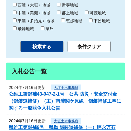
り
西濃（大垣）地域
揖斐地域
中濃（美濃）地域
郡上地域
可茂地域
東濃（多治見）地域
恵那地域
下呂地域
飛騨地域
県外
入札公告一覧
2024年7月16日更新
大垣土木事務所
公維工第舗補43-047-2-1号 公共 防災・安全交付金
（舗装道補修）（主）南濃関ケ原線 舗装補修工事に
関する一般競争入札公告
2024年7月16日更新
大垣土木事務所
県維工第舗補9号 県単 舗装道補修（一）脛永万石