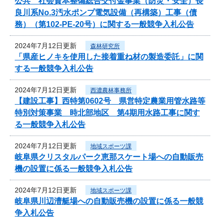
公共 社会資本整備総合交付金事業（防災・安全）長
良川系No.3汚水ポンプ電気設備（再構築）工事（債
務）（第102-PE-20号）に関する一般競争入札公告
2024年7月12日更新
森林研究所
「県産ヒノキを使用した接着重ね材の製造委託」に関
する一般競争入札公告
2024年7月12日更新
西濃農林事務所
【建設工事】西特第0602号 県営特定農業用管水路等
特別対策事業 時北部地区 第4期用水路工事に関す
る一般競争入札公告
2024年7月12日更新
地域スポーツ課
岐阜県クリスタルパーク恵那スケート場への自動販売
機の設置に係る一般競争入札公告
2024年7月12日更新
地域スポーツ課
岐阜県川辺漕艇場への自動販売機の設置に係る一般競
争入札公告