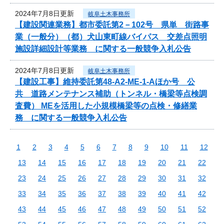
2024年7月8日更新
岐阜土木事務所
【建設関連業務】都市委託第2－102号 県単 街路事
業（一般分）（都）犬山東町線バイパス 交差点照明
施設詳細設計等業務 に関する一般競争入札公告
2024年7月8日更新
岐阜土木事務所
【建設工事】維持委託第48-A2-ME-1-Aほか号 公
共 道路メンテナンス補助（トンネル・橋梁等点検調
査費） MEを活用した小規模橋梁等の点検・修繕業
務 に関する一般競争入札公告
1
2
3
4
5
6
7
8
9
10
11
12
13
14
15
16
17
18
19
20
21
22
23
24
25
26
27
28
29
30
31
32
33
34
35
36
37
38
39
40
41
42
43
44
45
46
47
48
49
50
51
52