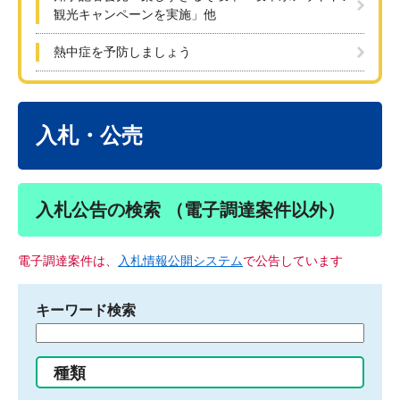
観光キャンペーンを実施」他
熱中症を予防しましょう
本
文
入札・公売
入札公告の検索 （電子調達案件以外）
電子調達案件は、
入札情報公開システム
で公告しています
キーワード検索
検
索
す
種類
る