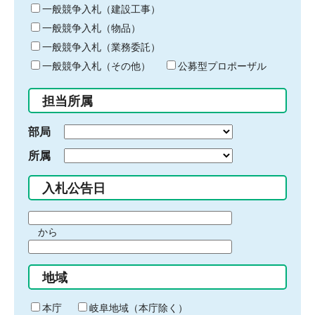
キ
一般競争入札（建設工事）
ー
一般競争入札（物品）
ワ
一般競争入札（業務委託）
ー
ド
一般競争入札（その他）
公募型プロポーザル
を
入
担当所属
力
部局
所属
入札公告日
期
から
間
期
の
間
始
地域
の
ま
終
り
わ
本庁
岐阜地域（本庁除く）