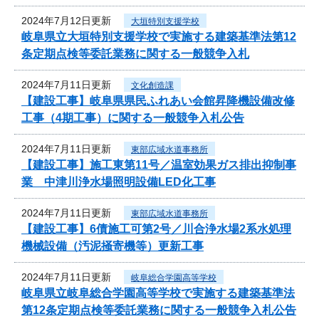
2024年7月12日更新
大垣特別支援学校
岐阜県立大垣特別支援学校で実施する建築基準法第12
条定期点検等委託業務に関する一般競争入札
2024年7月11日更新
文化創造課
【建設工事】岐阜県県民ふれあい会館昇降機設備改修
工事（4期工事）に関する一般競争入札公告
2024年7月11日更新
東部広域水道事務所
【建設工事】施工東第11号／温室効果ガス排出抑制事
業 中津川浄水場照明設備LED化工事
2024年7月11日更新
東部広域水道事務所
【建設工事】6債施工可第2号／川合浄水場2系水処理
機械設備（汚泥掻寄機等）更新工事
2024年7月11日更新
岐阜総合学園高等学校
岐阜県立岐阜総合学園高等学校で実施する建築基準法
第12条定期点検等委託業務に関する一般競争入札公告