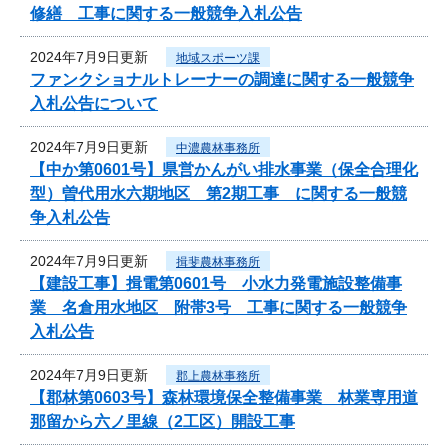
修繕 工事に関する一般競争入札公告
2024年7月9日更新
地域スポーツ課
ファンクショナルトレーナーの調達に関する一般競争
入札公告について
2024年7月9日更新
中濃農林事務所
【中か第0601号】県営かんがい排水事業（保全合理化
型）曽代用水六期地区 第2期工事 に関する一般競
争入札公告
2024年7月9日更新
揖斐農林事務所
【建設工事】揖電第0601号 小水力発電施設整備事
業 名倉用水地区 附帯3号 工事に関する一般競争
入札公告
2024年7月9日更新
郡上農林事務所
【郡林第0603号】森林環境保全整備事業 林業専用道
那留から六ノ里線（2工区）開設工事