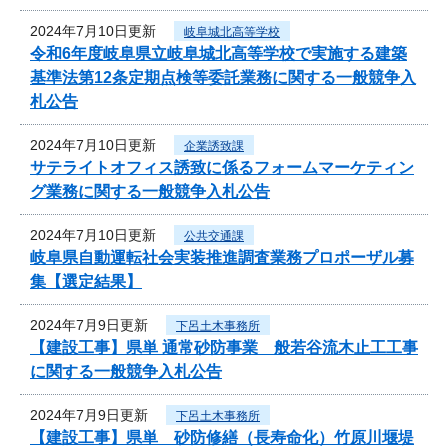
2024年7月10日更新
岐阜城北高等学校
令和6年度岐阜県立岐阜城北高等学校で実施する建築
基準法第12条定期点検等委託業務に関する一般競争入
札公告
2024年7月10日更新
企業誘致課
サテライトオフィス誘致に係るフォームマーケティン
グ業務に関する一般競争入札公告
2024年7月10日更新
公共交通課
岐阜県自動運転社会実装推進調査業務プロポーザル募
集【選定結果】
2024年7月9日更新
下呂土木事務所
【建設工事】県単 通常砂防事業 般若谷流木止工工事
に関する一般競争入札公告
2024年7月9日更新
下呂土木事務所
【建設工事】県単 砂防修繕（長寿命化）竹原川堰堤