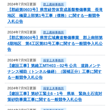
2024年7月9日更新
郡上農林事務所
【郡経第0603号】県営経営体育成基盤整備事業 長滝
地区 橋梁上部第1号工事（債務）に関する一般競争
入札公告
2024年7月9日更新
郡上農林事務所
【郡広第0604号】県営広域農道整備事業 郡上南部第
4期地区 第4工区第83号工事に関する一般競争入札公
告
2024年7月9日更新
揖斐土木事務所
【建設工事】第維工MTH03－02号 公共 道路メンテ
ナンス補助（トンネル修繕）（国補正分）工事に関す
る一般競争入札公告
2024年7月9日更新
揖斐土木事務所
【建設工事】第砂工緊土6－1号 県単 緊急土石流対
策砂防事業工事に関する一般競争入札公告