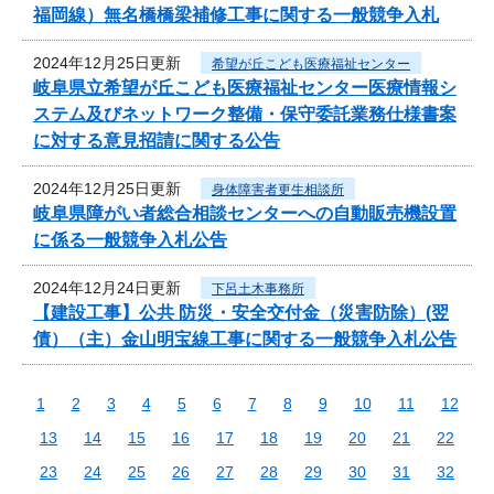
福岡線）無名橋橋梁補修工事に関する一般競争入札
2024年12月25日更新
希望が丘こども医療福祉センター
岐阜県立希望が丘こども医療福祉センター医療情報シ
ステム及びネットワーク整備・保守委託業務仕様書案
に対する意見招請に関する公告
2024年12月25日更新
身体障害者更生相談所
岐阜県障がい者総合相談センターへの自動販売機設置
に係る一般競争入札公告
2024年12月24日更新
下呂土木事務所
【建設工事】公共 防災・安全交付金（災害防除）(翌
債）（主）金山明宝線工事に関する一般競争入札公告
1
2
3
4
5
6
7
8
9
10
11
12
13
14
15
16
17
18
19
20
21
22
23
24
25
26
27
28
29
30
31
32