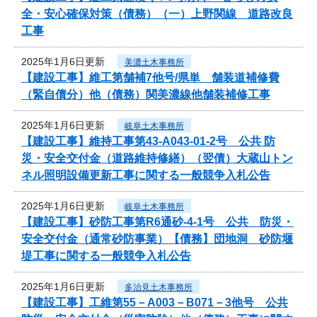
全・安心確保対策（債務）（一）上野関線 道路改良
工事
2025年1月6日更新
美濃土木事務所
【建設工事】維工第舗補7他号/県単 舗装道補修費
（緊自債分）他（債務）関美濃線他舗装補修工事
2025年1月6日更新
岐阜土木事務所
【建設工事】維持工事第43-A043-01-2号 公共 防
災・安全交付金（道路維持修繕）（翌債）大蔵山トン
ネル照明設備更新工事に関する一般競争入札公告
2025年1月6日更新
岐阜土木事務所
【建設工事】砂防工事第R6通砂-4-1号 公共 防災・
安全交付金（通常砂防事業）【債務】団地洞 砂防堰
堤工事に関する一般競争入札公告
2025年1月6日更新
多治見土木事務所
【建設工事】工維第55－A003－B071－3他号 公共