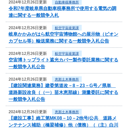
2024年12月26日更新
自動車税事務所
令和7年度岐阜県自動車税事務所で使用する電気の調
達に関する一般競争入札
2024年12月26日更新
航空宇宙産業課
岐阜かかみがはら航空宇宙博物館への展示物（ビオン
カプセル等）輸送業務に関する一般競争入札公告
2024年12月26日更新
航空宇宙産業課
空宙博トップライト遮光カバー製作委託業務に関する
一般競争入札公告
2024年12月26日更新
恵那土木事務所
【建設関連業務】建委第道改－8－23－G号／県単
道路新設改良（（一）苗木恵那線）測量委託に関する
一般競争入札公告
2024年12月26日更新
恵那土木事務所
【建設工事】維工第MK08－10－2他号/公共 道路メ
ンテナンス補助（橋梁補修）他（債務）（（主）白川