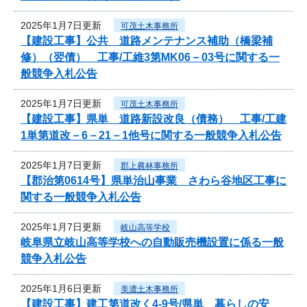
2025年1月7日更新
可茂土木事務所
【建設工事】公共 道路メンテナンス補助（橋梁補
修）（翌債） 工事/工維3第MK06－03号に関する一
般競争入札公告
2025年1月7日更新
可茂土木事務所
【建設工事】県単 道路新設改良（債務） 工事/工建
1単第道改－6－21－1他号に関する一般競争入札公告
2025年1月7日更新
郡上農林事務所
【郡治第0614号】県単治山事業 さわら谷地区工事に
関する一般競争入札公告
2025年1月7日更新
岐山高等学校
岐阜県立岐山高等学校への自動販売機設置に係る一般
競争入札公告
2025年1月6日更新
美濃土木事務所
【建設工事】建工第道改く4-9号/県単 暮らしの安