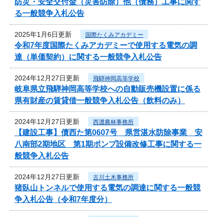
防災・安全交付金（災害防除）他（債務）工事に関す
る一般競争入札公告
2025年1月6日更新
国際たくみアカデミー
令和7年度国際たくみアカデミーで使用する電気の調
達（単価契約）に関する一般競争入札公告
2024年12月27日更新
飛騨神岡高等学校
岐阜県立飛騨神岡高等学校への自動販売機設置に係る
県有財産の賃貸借一般競争入札公告（飲料のみ）
2024年12月27日更新
西濃農林事務所
【建設工事】債西た第0607号 県営湛水防除事業 安
八南部2期地区 第1期ポンプ設備改修工事に関する一
般競争入札公告
2024年12月27日更新
古川土木事務所
猪臥山トンネルで使用する電気の調達に関する一般競
争入札公告（令和7年度分）