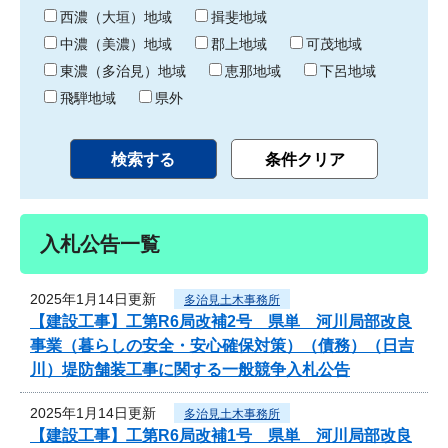
り
西濃（大垣）地域
揖斐地域
中濃（美濃）地域
郡上地域
可茂地域
東濃（多治見）地域
恵那地域
下呂地域
飛騨地域
県外
入札公告一覧
2025年1月14日更新
多治見土木事務所
【建設工事】工第R6局改補2号 県単 河川局部改良
事業（暮らしの安全・安心確保対策）（債務）（日吉
川）堤防舗装工事に関する一般競争入札公告
2025年1月14日更新
多治見土木事務所
【建設工事】工第R6局改補1号 県単 河川局部改良