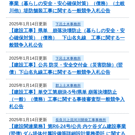
事業（暮らしの安全・安心確保対策）（債務）（土岐
川他）堤防舗装工事に関する一般競争入札公告
2025年1月14日更新
下呂土木事務所
【建設工事】県単 崩落決壊防止（暮らしの安全・安
心確保対策）（債務） 下山名丸線 工事に関する一
般競争入札公告
2025年1月14日更新
下呂土木事務所
【建設工事】公共 防災・安全交付金（災害防除）(翌
債）下山名丸線工事に関する一般競争入札公告
2025年1月14日更新
郡上土木事務所
【建設工事】単交工第崩決-5号/県単 崩落決壊防止
（一般）（債務）工事に関する事後審査型一般競争入
札公告
2025年1月14日更新
長良川上流河川開発工事事務所
【建設関連業務】第R6-24号/公共 内ケ谷ダム建設事業
(翌債) ダム堤体付属設備等詳細設計業務委託 に関する