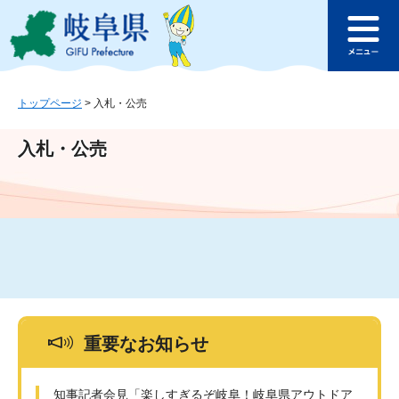
ペ
メ
このページの本文へ
ー
ニ
メ
ジ
ュ
ニ
の
ー
ュ
先
を
ー
頭
飛
トップページ
>
入札・公売
で
ば
す
し
入札・公売
。
て
本
文
へ
重要なお知らせ
知事記者会見「楽しすぎるぞ岐阜！岐阜県アウトドア