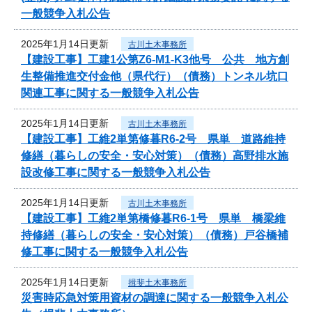
一般競争入札公告
2025年1月14日更新
古川土木事務所
【建設工事】工建1公第Z6-M1-K3他号 公共 地方創
生整備推進交付金他（県代行）（債務）トンネル坑口
関連工事に関する一般競争入札公告
2025年1月14日更新
古川土木事務所
【建設工事】工維2単第修暮R6-2号 県単 道路維持
修繕（暮らしの安全・安心対策）（債務）高野排水施
設改修工事に関する一般競争入札公告
2025年1月14日更新
古川土木事務所
【建設工事】工維2単第橋修暮R6-1号 県単 橋梁維
持修繕（暮らしの安全・安心対策）（債務）戸谷橋補
修工事に関する一般競争入札公告
2025年1月14日更新
揖斐土木事務所
災害時応急対策用資材の調達に関する一般競争入札公