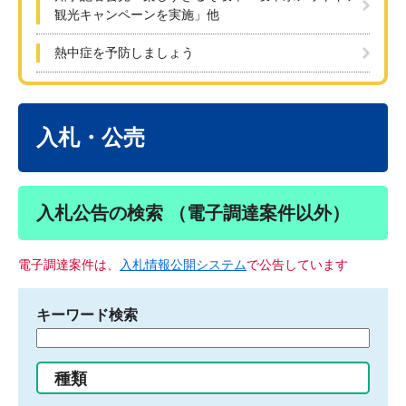
観光キャンペーンを実施」他
熱中症を予防しましょう
本
文
入札・公売
入札公告の検索 （電子調達案件以外）
電子調達案件は、
入札情報公開システム
で公告しています
キーワード検索
検
索
す
種類
る