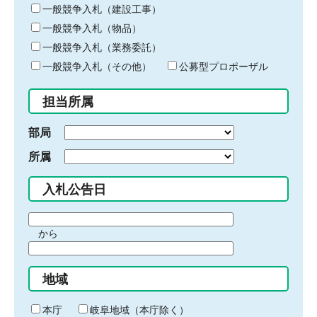
キ
一般競争入札（建設工事）
ー
一般競争入札（物品）
ワ
一般競争入札（業務委託）
ー
ド
一般競争入札（その他）
公募型プロポーザル
を
入
担当所属
力
部局
所属
入札公告日
期
から
間
期
の
間
始
地域
の
ま
終
り
わ
本庁
岐阜地域（本庁除く）