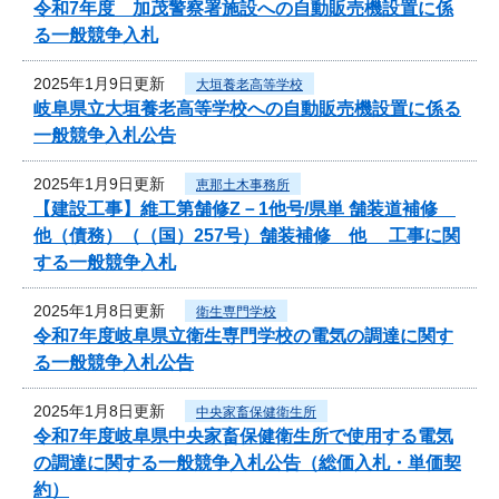
令和7年度 加茂警察署施設への自動販売機設置に係
る一般競争入札
2025年1月9日更新
大垣養老高等学校
岐阜県立大垣養老高等学校への自動販売機設置に係る
一般競争入札公告
2025年1月9日更新
恵那土木事務所
【建設工事】維工第舗修Z－1他号/県単 舗装道補修
他（債務）（（国）257号）舗装補修 他 工事に関
する一般競争入札
2025年1月8日更新
衛生専門学校
令和7年度岐阜県立衛生専門学校の電気の調達に関す
る一般競争入札公告
2025年1月8日更新
中央家畜保健衛生所
令和7年度岐阜県中央家畜保健衛生所で使用する電気
の調達に関する一般競争入札公告（総価入札・単価契
約）