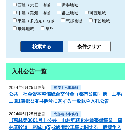
り
西濃（大垣）地域
揖斐地域
中濃（美濃）地域
郡上地域
可茂地域
東濃（多治見）地域
恵那地域
下呂地域
飛騨地域
県外
入札公告一覧
2024年6月25日更新
可茂土木事務所
公共 社会資本整備総合交付金（都市公園）他 工事/
工園1第都公花-4他号に関する一般競争入札公告
2024年6月25日更新
恵那農林事務所
【恵林第0601号】公共 山村強靭化林道整備事業 森
林基幹道 尾城山(5)-2線開設工事に関する一般競争入