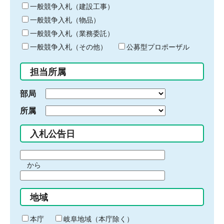
キ
一般競争入札（建設工事）
ー
一般競争入札（物品）
ワ
一般競争入札（業務委託）
ー
ド
一般競争入札（その他）
公募型プロポーザル
を
入
担当所属
力
部局
所属
入札公告日
期
から
間
期
の
間
始
地域
の
ま
終
り
わ
本庁
岐阜地域（本庁除く）