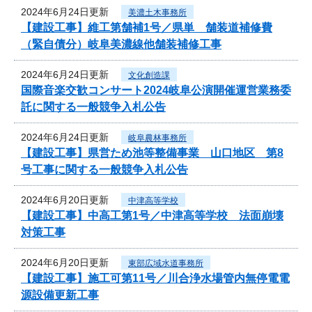
2024年6月24日更新
美濃土木事務所
【建設工事】維工第舗補1号／県単 舗装道補修費
（緊自債分）岐阜美濃線他舗装補修工事
2024年6月24日更新
文化創造課
国際音楽交歓コンサート2024岐阜公演開催運営業務委
託に関する一般競争入札公告
2024年6月24日更新
岐阜農林事務所
【建設工事】県営ため池等整備事業 山口地区 第8
号工事に関する一般競争入札公告
2024年6月20日更新
中津高等学校
【建設工事】中高工第1号／中津高等学校 法面崩壊
対策工事
2024年6月20日更新
東部広域水道事務所
【建設工事】施工可第11号／川合浄水場管内無停電電
源設備更新工事