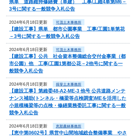
県単 道路維持修繕費（単建） 工事/工維4単第M6－
3号に関する一般競争入札公告
2024年6月18日更新
可茂土木事務所
【建設工事】県単 都市公園事業 工事/工園1単第花
－3号に関する一般競争入札公告
2024年6月18日更新
可茂土木事務所
【建設工事】公共 社会資本整備総合交付金事業（都
市公園）他 工事/工園1第都公花－2他号に関する一
般競争入札公告
2024年6月18日更新
揖斐土木事務所
【建設工事】第維委48-A2-ME-3 他号 公共道路メンテ
ナンス補助(トンネル・橋梁等点検調査)MEを活用した
小規模橋梁等の点検・修繕業務委託工事に関する一般
競争入札公告
2024年6月18日更新
恵那農林事務所
【恵中第0602号】県営中山間地域総合整備事業 やさ