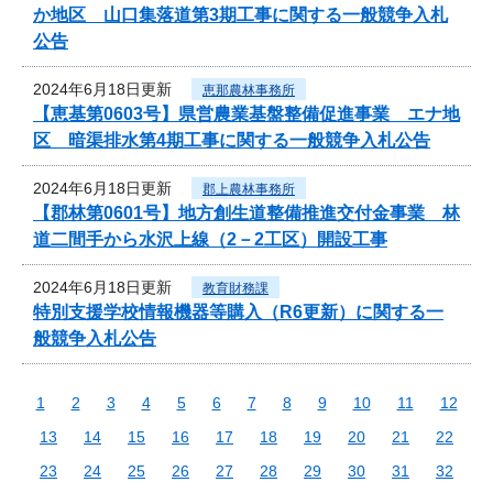
か地区 山口集落道第3期工事に関する一般競争入札
公告
2024年6月18日更新
恵那農林事務所
【恵基第0603号】県営農業基盤整備促進事業 エナ地
区 暗渠排水第4期工事に関する一般競争入札公告
2024年6月18日更新
郡上農林事務所
【郡林第0601号】地方創生道整備推進交付金事業 林
道二間手から水沢上線（2－2工区）開設工事
2024年6月18日更新
教育財務課
特別支援学校情報機器等購入（R6更新）に関する一
般競争入札公告
1
2
3
4
5
6
7
8
9
10
11
12
13
14
15
16
17
18
19
20
21
22
23
24
25
26
27
28
29
30
31
32