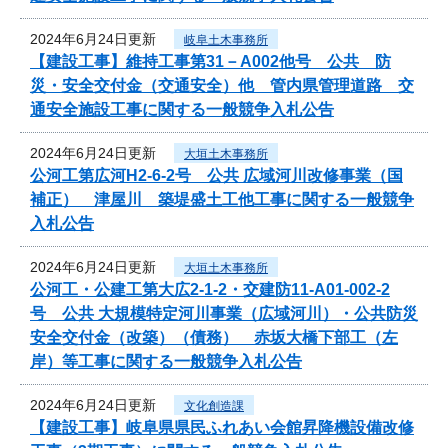
2024年6月24日更新
岐阜土木事務所
【建設工事】維持工事第31－A002他号 公共 防
災・安全交付金（交通安全）他 管内県管理道路 交
通安全施設工事に関する一般競争入札公告
2024年6月24日更新
大垣土木事務所
公河工第広河H2-6-2号 公共 広域河川改修事業（国
補正） 津屋川 築堤盛土工他工事に関する一般競争
入札公告
2024年6月24日更新
大垣土木事務所
公河工・公建工第大広2-1-2・交建防11-A01-002-2
号 公共 大規模特定河川事業（広域河川）・公共防災
安全交付金（改築）（債務） 赤坂大橋下部工（左
岸）等工事に関する一般競争入札公告
2024年6月24日更新
文化創造課
【建設工事】岐阜県県民ふれあい会館昇降機設備改修