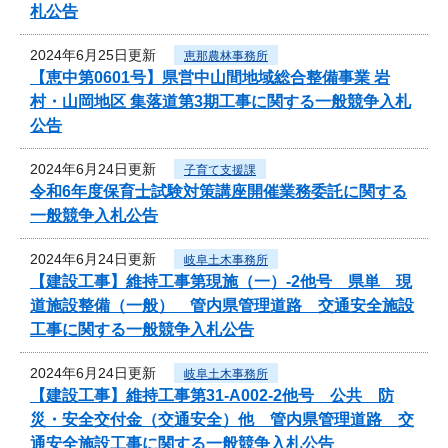
札公告
2024年6月25日更新
恵那農林事務所
【恵中第0601号】県営中山間地域総合整備事業 岩
村・山岡地区 集落道第3期工事に関する一般競争入札
公告
2024年6月24日更新
子育て支援課
令和6年度保育士試験対策講座開催業務委託に関する
一般競争入札公告
2024年6月24日更新
岐阜土木事務所
【建設工事】維持工事第現施（一）-2他号 県単 現
道施設整備（一般） 管内県管理道路 交通安全施設
工事に関する一般競争入札公告
2024年6月24日更新
岐阜土木事務所
【建設工事】維持工事第31-A002-2他号 公共 防
災・安全交付金（交通安全）他 管内県管理道路 交
通安全施設工事に関する一般競争入札公告