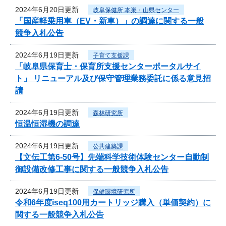
2024年6月20日更新
岐阜保健所 本巣・山県センター
「国産軽乗用車（EV・新車）」の調達に関する一般
競争入札公告
2024年6月19日更新
子育て支援課
「岐阜県保育士・保育所支援センターポータルサイ
ト」 リニューアル及び保守管理業務委託に係る意見招
請
2024年6月19日更新
森林研究所
恒温恒湿機の調達
2024年6月19日更新
公共建築課
【文伝工第6-50号】先端科学技術体験センター自動制
御設備改修工事に関する一般競争入札公告
2024年6月19日更新
保健環境研究所
令和6年度iseq100用カートリッジ購入（単価契約）に
関する一般競争入札公告