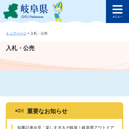
ペ
メ
このページの本文へ
ー
ニ
メ
ジ
ュ
ニ
の
ー
ュ
先
を
ー
頭
飛
トップページ
>
入札・公売
で
ば
す
し
入札・公売
。
て
本
文
へ
重要なお知らせ
知事記者会見「楽しすぎるぞ岐阜！岐阜県アウトドア