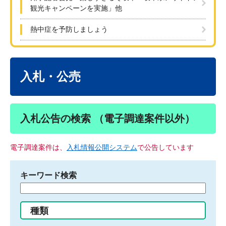
観光キャンペーンを実施」他
熱中症を予防しましょう
本
文
入札・公売
入札公告の検索 （電子調達案件以外）
電子調達案件は、
入札情報公開システム
で公告しています
キーワード検索
検
索
す
種類
る