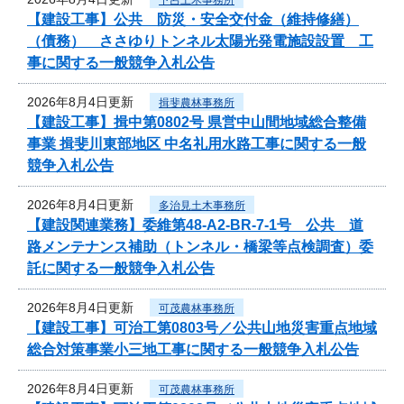
【建設工事】公共 防災・安全交付金（維持修繕）
（債務） ささゆりトンネル太陽光発電施設設置 工
事に関する一般競争入札公告
2026年8月4日更新
揖斐農林事務所
【建設工事】揖中第0802号 県営中山間地域総合整備
事業 揖斐川東部地区 中名礼用水路工事に関する一般
競争入札公告
2026年8月4日更新
多治見土木事務所
【建設関連業務】委維第48-A2-BR-7-1号 公共 道
路メンテナンス補助（トンネル・橋梁等点検調査）委
託に関する一般競争入札公告
2026年8月4日更新
可茂農林事務所
【建設工事】可治工第0803号／公共山地災害重点地域
総合対策事業小三地工事に関する一般競争入札公告
2026年8月4日更新
可茂農林事務所