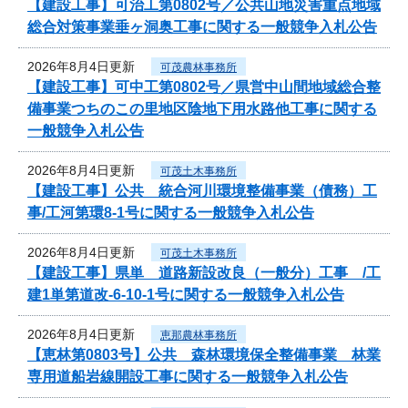
【建設工事】可治工第0802号／公共山地災害重点地域
総合対策事業垂ヶ洞奥工事に関する一般競争入札公告
2026年8月4日更新
可茂農林事務所
【建設工事】可中工第0802号／県営中山間地域総合整
備事業つちのこの里地区陰地下用水路他工事に関する
一般競争入札公告
2026年8月4日更新
可茂土木事務所
【建設工事】公共 統合河川環境整備事業（債務）工
事/工河第環8-1号に関する一般競争入札公告
2026年8月4日更新
可茂土木事務所
【建設工事】県単 道路新設改良（一般分）工事 /工
建1単第道改-6-10-1号に関する一般競争入札公告
2026年8月4日更新
恵那農林事務所
【恵林第0803号】公共 森林環境保全整備事業 林業
専用道船岩線開設工事に関する一般競争入札公告