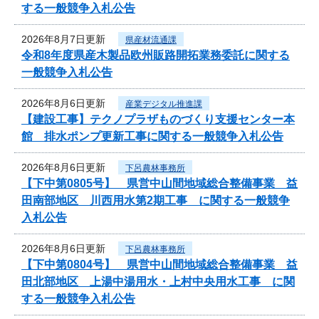
する一般競争入札公告
2026年8月7日更新
県産材流通課
令和8年度県産木製品欧州販路開拓業務委託に関する
一般競争入札公告
2026年8月6日更新
産業デジタル推進課
【建設工事】テクノプラザものづくり支援センター本
館 排水ポンプ更新工事に関する一般競争入札公告
2026年8月6日更新
下呂農林事務所
【下中第0805号】 県営中山間地域総合整備事業 益
田南部地区 川西用水第2期工事 に関する一般競争
入札公告
2026年8月6日更新
下呂農林事務所
【下中第0804号】 県営中山間地域総合整備事業 益
田北部地区 上湯中湯用水・上村中央用水工事 に関
する一般競争入札公告