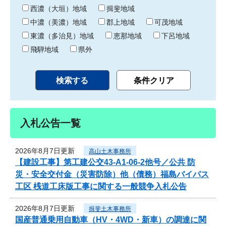
り
西濃（大垣）地域
揖斐地域
中濃（美濃）地域
郡上地域
可茂地域
東濃（多治見）地域
恵那地域
下呂地域
飛騨地域
県外
入札公告一覧
2026年8月7日更新
高山土木事務所
【建設工事】第工建公交43-A1-06-2他号／公共 防
災・安全交付金（災害防除）他（債務）福島バイパス
工区 桟道工床版工事に関する一般競争入札公告
2026年8月7日更新
揖斐土木事務所
国産普通乗用自動車（HV・4WD・新車）の調達に関