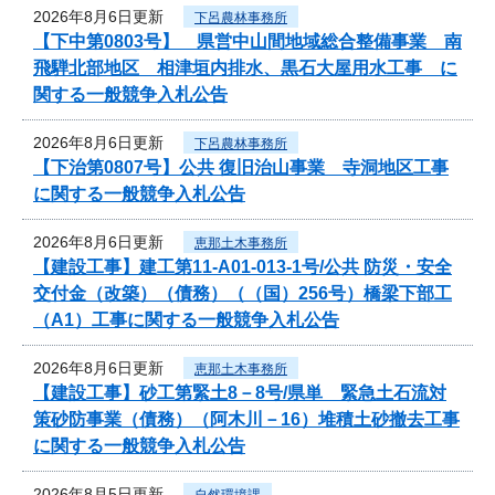
2026年8月6日更新
下呂農林事務所
【下中第0803号】 県営中山間地域総合整備事業 南
飛騨北部地区 相津垣内排水、黒石大屋用水工事 に
関する一般競争入札公告
2026年8月6日更新
下呂農林事務所
【下治第0807号】公共 復旧治山事業 寺洞地区工事
に関する一般競争入札公告
2026年8月6日更新
恵那土木事務所
【建設工事】建工第11-A01-013-1号/公共 防災・安全
交付金（改築）（債務）（（国）256号）橋梁下部工
（A1）工事に関する一般競争入札公告
2026年8月6日更新
恵那土木事務所
【建設工事】砂工第緊土8－8号/県単 緊急土石流対
策砂防事業（債務）（阿木川－16）堆積土砂撤去工事
に関する一般競争入札公告
2026年8月5日更新
自然環境課