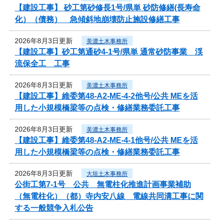
【建設工事】 砂工第砂修長1号/県単 砂防修繕(長寿命
化）（債務） 急傾斜地崩壊防止施設修繕工事
2026年8月3日更新
美濃土木事務所
【建設工事】砂工第通砂4-1号/県単 通常砂防事業 渓
流保全工 工事
2026年8月3日更新
美濃土木事務所
【建設工事】維委第48-A2-ME-4-2他号/公共 MEを活
用した小規模橋梁等の点検・修繕業務委託工事
2026年8月3日更新
美濃土木事務所
【建設工事】維委第48-A2-ME-4-1他号/公共 MEを活
用した小規模橋梁等の点検・修繕業務委託工事
2026年8月3日更新
大垣土木事務所
公街工第7-1号 公共 無電柱化推進計画事業補助
（無電柱化）（都）寺内安八線 電線共同溝工事に関
する一般競争入札公告