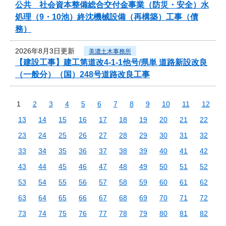
公共 社会資本整備総合交付金事業（防災・安全）水
処理（9・10池）終沈機械設備（再構築）工事（債
務）
2026年8月3日更新
美濃土木事務所
【建設工事】建工第道改4-1-1他号/県単 道路新設改良
（一般分）（国）248号道路改良工事
1
2
3
4
5
6
7
8
9
10
11
12
13
14
15
16
17
18
19
20
21
22
23
24
25
26
27
28
29
30
31
32
33
34
35
36
37
38
39
40
41
42
43
44
45
46
47
48
49
50
51
52
53
54
55
56
57
58
59
60
61
62
63
64
65
66
67
68
69
70
71
72
73
74
75
76
77
78
79
80
81
82