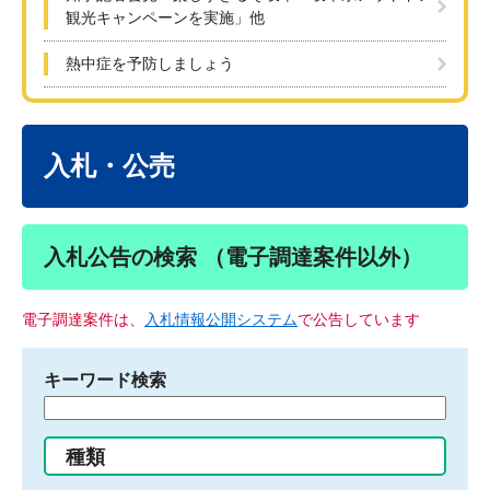
観光キャンペーンを実施」他
熱中症を予防しましょう
本
文
入札・公売
入札公告の検索 （電子調達案件以外）
電子調達案件は、
入札情報公開システム
で公告しています
キーワード検索
検
索
す
種類
る