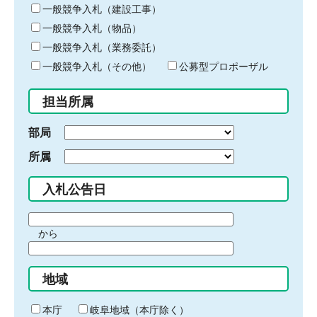
キ
一般競争入札（建設工事）
ー
一般競争入札（物品）
ワ
一般競争入札（業務委託）
ー
ド
一般競争入札（その他）
公募型プロポーザル
を
入
担当所属
力
部局
所属
入札公告日
期
から
間
期
の
間
始
地域
の
ま
終
り
わ
本庁
岐阜地域（本庁除く）