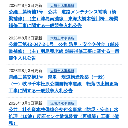
2026年8月3日更新
大垣土木事務所
公維工第橋補1号 公共 道路メンテナンス補助（橋
梁補修）（主）津島南濃線 東海大橋木曽川橋 橋梁
補修工事に関する一般競争入札公告
2026年8月3日更新
大垣土木事務所
公維工第43-047-2-1号 公共 防災・安全交付金（舗装
道補修）（主）羽島養老線 舗装補修工事に関する一般
競争入札公告
2026年8月3日更新
大垣土木事務所
県維工第交構1号 県単 現道構造改築（一般）
（一）岐阜千本松原公園自転車道線 転落防止柵更新
工事に関する一般競争入札公告
2026年8月3日更新
流域浄水事務所
公共 社会資本整備総合交付金事業（防災・安全）水
処理（10池）反応タンク散気装置（再構築）工事（債
務）