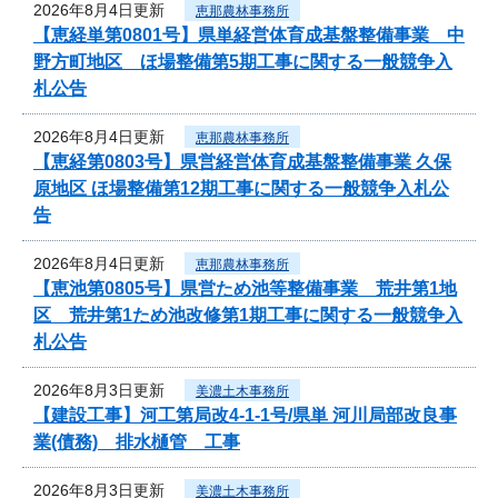
2026年8月4日更新
恵那農林事務所
【恵経単第0801号】県単経営体育成基盤整備事業 中
野方町地区 ほ場整備第5期工事に関する一般競争入
札公告
2026年8月4日更新
恵那農林事務所
【恵経第0803号】県営経営体育成基盤整備事業 久保
原地区 ほ場整備第12期工事に関する一般競争入札公
告
2026年8月4日更新
恵那農林事務所
【恵池第0805号】県営ため池等整備事業 荒井第1地
区 荒井第1ため池改修第1期工事に関する一般競争入
札公告
2026年8月3日更新
美濃土木事務所
【建設工事】河工第局改4-1-1号/県単 河川局部改良事
業(債務) 排水樋管 工事
2026年8月3日更新
美濃土木事務所