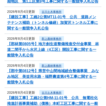
期地区 第1工区第9号工事に関する一般競争入札公告
2026年8月4日更新
古川土木事務所
【建設工事】工維2公第MT11-01号 公共 道路メン
テナンス補助（トンネル修繕）加賀沢トンネル工事に
関する一般競争入札公告
2026年8月4日更新
郡上農林事務所
【郡林第0805号】地方創生道整備推進交付金事業 林
道二間手から水沢上線（4工区）開設工事に関する一
般競争入札公告
2026年8月4日更新
郡上農林事務所
【郡中第0812号】県営中山間地域総合整備事業 みな
み地区 美並用水路・福野農道第4号工事に関する一
般競争入札公告
2026年8月4日更新
古川土木事務所
【建設工事】工維2公第HM-11-01号 公共 無電柱化
推進計画事業補助（債務）本町工区工事に関する一般