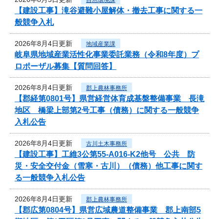
【建設工事】滝谷避難小屋解体・撤去工事に関する一
般競争入札
2026年8月4日更新
地域産業課
岐阜県地域産業活性化事業委託業務（令和8年度）プ
ロポーザル募集【質問回答】
2026年8月4日更新
郡上農林事務所
【郡経第0801号】県営経営体育成基盤整備事業 長滝
地区 橋梁上部第2号工事（債務）に関する一般競争
入札公告
2026年8月4日更新
古川土木事務所
【建設工事】工維3公第55-A016-K2他号 公共 防
災・安全交付金（雪寒・古川）（債務）他工事に関す
る一般競争入札公告
2026年8月4日更新
郡上農林事務所
【郡広第0804号】県営広域農道整備事業 郡上南部5