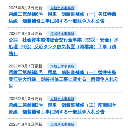
2026年8月3日更新
大垣土木事務所
県維工第舗補6号 県単 舗装道補修（一）美江寺西
結線 舗装補修工事に関する一般競争入札公告
2026年8月3日更新
流域浄水事務所
公共 社会資本整備総合交付金事業（防災・安全）水
処理（9池）反応タンク散気装置（再構築）工事（債
務）
2026年8月3日更新
大垣土木事務所
県維工第舗補5号 県単 舗装道補修（一）曽井中島
美江寺大垣線 舗装補修工事に関する一般競争入札公
告
2026年8月3日更新
大垣土木事務所
県維工第舗補2号 県単 舗装道補修（主）南濃関ケ
原線 舗装補修工事に関する一般競争入札公告
2026年8月3日更新
流域浄水事務所