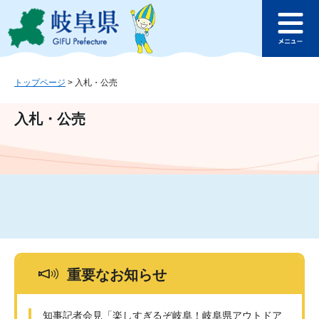
ペ
メ
このページの本文へ
ー
ニ
メ
ジ
ュ
ニ
の
ー
ュ
先
を
ー
頭
飛
トップページ
>
入札・公売
で
ば
す
し
入札・公売
。
て
本
文
へ
重要なお知らせ
知事記者会見「楽しすぎるぞ岐阜！岐阜県アウトドア