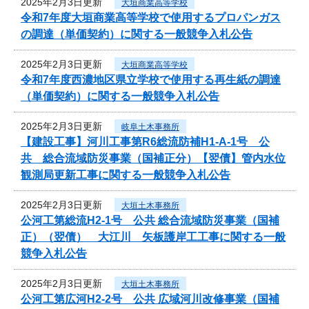
2025年2月3日更新
大垣商業高等学校
令和7年度大垣商業高等学校で使用するプロパンガス
の調達（単価契約）に関する一般競争入札公告
2025年2月3日更新
大垣商業高等学校
令和7年度西濃地区県立学校で使用する再生紙の調達
（単価契約）に関する一般競争入札公告
2025年2月3日更新
岐阜土木事務所
【建設工事】河川工事第R6総流防補H1-A-1号 公
共 総合流域防災事業（国補正分）【翌債】管内水位
観測局更新工事に関する一般競争入札公告
2025年2月3日更新
大垣土木事務所
公河工第総流H2-1号 公共 総合流域防災事業（国補
正）（翌債） 大江川 矢板護岸工工事に関する一般
競争入札公告
2025年2月3日更新
大垣土木事務所
公河工第広河H2-2号 公共 広域河川改修事業（国補