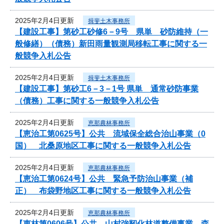
2025年2月4日更新
揖斐土木事務所
【建設工事】第砂工砂修6－9号 県単 砂防維持（一
般修繕）（債務）新田雨量観測局移転工事に関する一
般競争入札公告
2025年2月4日更新
揖斐土木事務所
【建設工事】第砂工6－3－1号 県単 通常砂防事業
（債務）工事に関する一般競争入札公告
2025年2月4日更新
恵那農林事務所
【恵治工第0625号】公共 流域保全総合治山事業（0
国） 北桑原地区工事に関する一般競争入札公告
2025年2月4日更新
恵那農林事務所
【恵治工第0624号】公共 緊急予防治山事業（補
正） 布袋野地区工事に関する一般競争入札公告
2025年2月4日更新
恵那農林事務所
【恵林第0606号】公共 山村強靭化林道整備事業 森