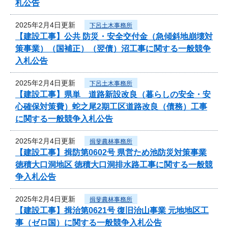
札公告
2025年2月4日更新
下呂土木事務所
【建設工事】公共 防災・安全交付金（急傾斜地崩壊対
策事業）（国補正）（翌債）沼工事に関する一般競争
入札公告
2025年2月4日更新
下呂土木事務所
【建設工事】県単 道路新設改良（暮らしの安全・安
心確保対策費）蛇之尾2期工区道路改良（債務）工事
に関する一般競争入札公告
2025年2月4日更新
揖斐農林事務所
【建設工事】揖防第0602号 県営ため池防災対策事業
徳積大口洞地区 徳積大口洞排水路工事に関する一般競
争入札公告
2025年2月4日更新
揖斐農林事務所
【建設工事】揖治第0621号 復旧治山事業 元地地区工
事（ゼロ国）に関する一般競争入札公告