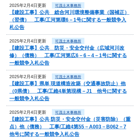
2025年2月4日更新
可茂土木事務所
【建設工事】公共 総合河川環境整備事業（国補正）
（翌債） 工事/工河第環6－1号に関する一般競争入
札公告
2025年2月4日更新
可茂土木事務所
【建設工事】公共 防災・安全交付金（広域河川改
修）（債務） 工事/工河第広6－6－4－1号に関する
一般競争入札公告
2025年2月4日更新
可茂土木事務所
【建設工事】県単 現道構造改築（交通事故防止）他
（0県債） 工事/工維4単第現構－J1 他号に関する
一般競争入札公告
2025年2月4日更新
可茂土木事務所
【建設工事】公共 防災・安全交付金（災害防除）（重
点）他（債務） 工事/工維4第55－A003－B062－7
他号に関する一般競争入札公告