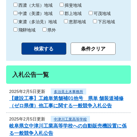
り
西濃（大垣）地域
揖斐地域
中濃（美濃）地域
郡上地域
可茂地域
東濃（多治見）地域
恵那地域
下呂地域
飛騨地域
県外
入札公告一覧
2025年2月5日更新
多治見土木事務所
【建設工事】工維単第舗補01他号 県単 舗装道補修
（ゼロ県債）他工事に関する一般競争入札公告
2025年2月5日更新
中津川工業高等学校
岐阜県立中津川工業高等学校への自動販売機設置に係
る一般競争入札公告