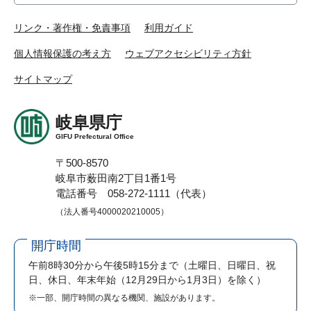
リンク・著作権・免責事項
利用ガイド
個人情報保護の考え方
ウェブアクセシビリティ方針
サイトマップ
岐阜県庁
GIFU Prefectural Office
〒500-8570
岐阜市薮田南2丁目1番1号
電話番号 058-272-1111（代表）
（法人番号4000020210005）
開庁時間
午前8時30分から午後5時15分まで
（土曜日、日曜日、祝
日、休日、年末年始（12月29日から1月3日）を除く）
※一部、開庁時間の異なる機関、施設があります。