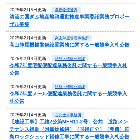
2025年2月5日更新
農産物流通課
清流の国ぎふ地産地消運動推進事業委託業務プロポー
ザル募集
2025年2月4日更新
高山陣屋管理事務所
高山陣屋機械警備設置業務に関する一般競争入札公告
2025年2月4日更新
法務・情報公開課
令和7年度宅配便配達業務委託に関する一般競争入札
公告
2025年2月4日更新
法務・情報公開課
令和7年度メール便配達業務委託に関する一般競争入
札公告
2025年2月4日更新
古川土木事務所
【建設工事】工維2公第MFH11-2号 公共 道路メン
テナンス補助（附属物修繕）（国補正分）（翌債）笹
島ロックシェッド補修工事に関する一般競争入札公告