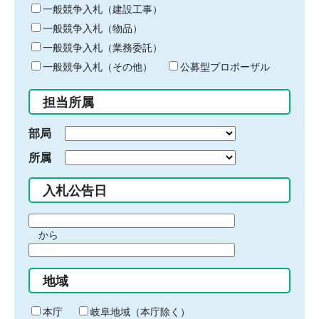
キ
一般競争入札（建設工事）
ー
一般競争入札（物品）
ワ
一般競争入札（業務委託）
ー
ド
一般競争入札（その他）
公募型プロポーザル
を
入
担当所属
力
部局
所属
入札公告日
期
から
間
期
の
間
始
地域
の
ま
終
り
わ
本庁
岐阜地域（本庁除く）