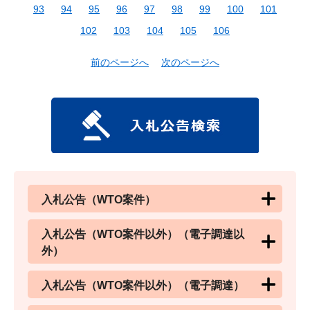
93
94
95
96
97
98
99
100
101
102
103
104
105
106
前のページへ
次のページへ
入札公告（WTO案件）
入札公告（WTO案件以外）（電子調達以
外）
入札公告（WTO案件以外）（電子調達）