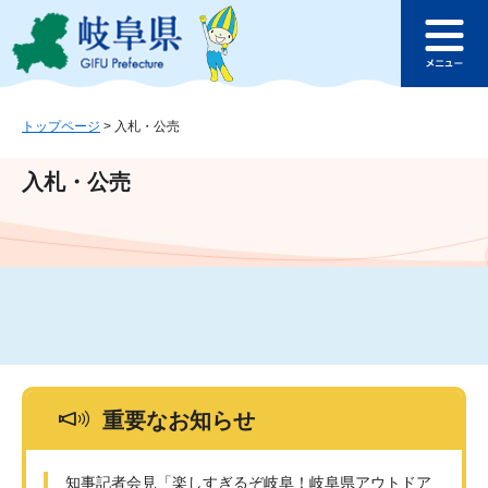
ペ
メ
このページの本文へ
ー
ニ
メ
ジ
ュ
ニ
の
ー
ュ
先
を
ー
頭
飛
トップページ
>
入札・公売
で
ば
す
し
入札・公売
。
て
本
文
へ
重要なお知らせ
知事記者会見「楽しすぎるぞ岐阜！岐阜県アウトドア