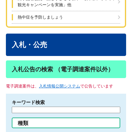
観光キャンペーンを実施」他
熱中症を予防しましょう
本
文
入札・公売
入札公告の検索 （電子調達案件以外）
電子調達案件は、
入札情報公開システム
で公告しています
キーワード検索
検
索
す
種類
る