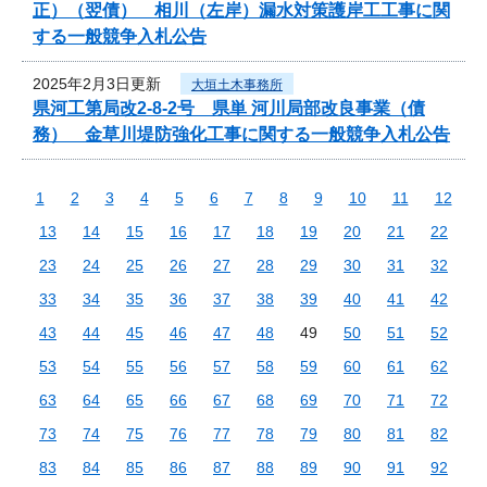
正）（翌債） 相川（左岸）漏水対策護岸工工事に関
する一般競争入札公告
2025年2月3日更新
大垣土木事務所
県河工第局改2-8-2号 県単 河川局部改良事業（債
務） 金草川堤防強化工事に関する一般競争入札公告
1
2
3
4
5
6
7
8
9
10
11
12
13
14
15
16
17
18
19
20
21
22
23
24
25
26
27
28
29
30
31
32
33
34
35
36
37
38
39
40
41
42
43
44
45
46
47
48
49
50
51
52
53
54
55
56
57
58
59
60
61
62
63
64
65
66
67
68
69
70
71
72
73
74
75
76
77
78
79
80
81
82
83
84
85
86
87
88
89
90
91
92