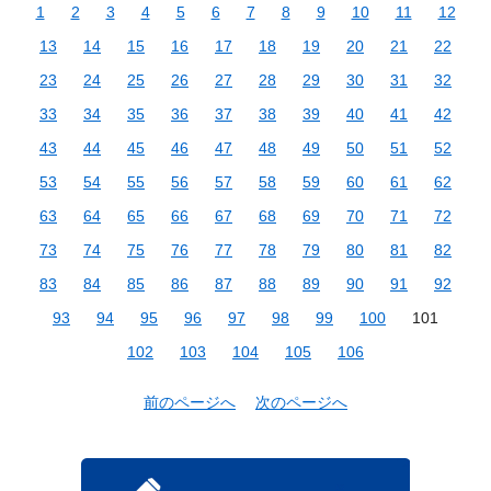
1
2
3
4
5
6
7
8
9
10
11
12
13
14
15
16
17
18
19
20
21
22
23
24
25
26
27
28
29
30
31
32
33
34
35
36
37
38
39
40
41
42
43
44
45
46
47
48
49
50
51
52
53
54
55
56
57
58
59
60
61
62
63
64
65
66
67
68
69
70
71
72
73
74
75
76
77
78
79
80
81
82
83
84
85
86
87
88
89
90
91
92
93
94
95
96
97
98
99
100
101
102
103
104
105
106
前のページへ
次のページへ