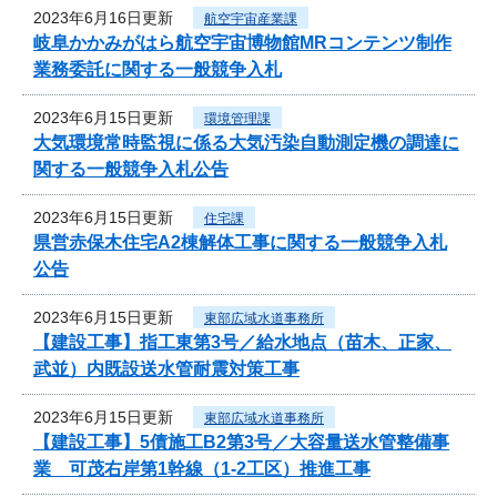
2023年6月16日更新
航空宇宙産業課
岐阜かかみがはら航空宇宙博物館MRコンテンツ制作
業務委託に関する一般競争入札
2023年6月15日更新
環境管理課
大気環境常時監視に係る大気汚染自動測定機の調達に
関する一般競争入札公告
2023年6月15日更新
住宅課
県営赤保木住宅A2棟解体工事に関する一般競争入札
公告
2023年6月15日更新
東部広域水道事務所
【建設工事】指工東第3号／給水地点（苗木、正家、
武並）内既設送水管耐震対策工事
2023年6月15日更新
東部広域水道事務所
【建設工事】5債施工B2第3号／大容量送水管整備事
業 可茂右岸第1幹線（1-2工区）推進工事