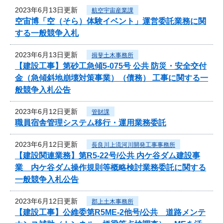
2023年6月13日更新
航空宇宙産業課
空宙博「空（そら）体験イベント」運営委託業務に関
する一般競争入札
2023年6月13日更新
揖斐土木事務所
【建設工事】第砂工急傾5-075号 公共 防災・安全交付
金（急傾斜地崩壊対策事業）（債務） 工事に関する一
般競争入札公告
2023年6月12日更新
管財課
職員宿舎管理システム移行・運用業務委託
2023年6月12日更新
長良川上流河川開発工事事務所
【建設関連業務】第R5-22号/公共 内ケ谷ダム建設事
業 内ケ谷ダム操作規則等概略検討業務委託に関する
一般競争入札公告
2023年6月12日更新
郡上土木事務所
【建設工事】公維委第R5ME-2他号/公共 道路メンテ