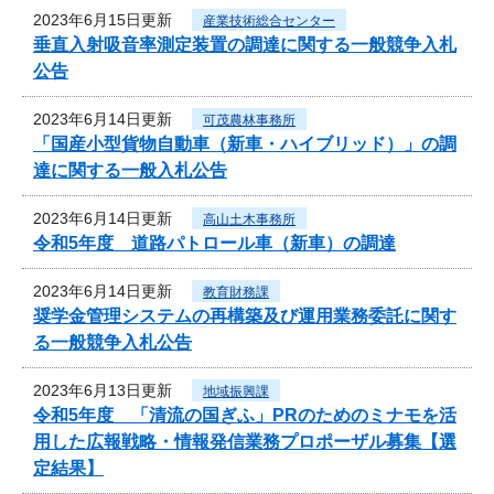
2023年6月15日更新
産業技術総合センター
垂直入射吸音率測定装置の調達に関する一般競争入札
公告
2023年6月14日更新
可茂農林事務所
「国産小型貨物自動車（新車・ハイブリッド）」の調
達に関する一般入札公告
2023年6月14日更新
高山土木事務所
令和5年度 道路パトロール車（新車）の調達
2023年6月14日更新
教育財務課
奨学金管理システムの再構築及び運用業務委託に関す
る一般競争入札公告
2023年6月13日更新
地域振興課
令和5年度 「清流の国ぎふ」PRのためのミナモを活
用した広報戦略・情報発信業務プロポーザル募集【選
定結果】