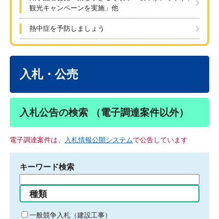
観光キャンペーンを実施」他
熱中症を予防しましょう
本
文
入札・公売
入札公告の検索 （電子調達案件以外）
電子調達案件は、
入札情報公開システム
で公告しています
キーワード検索
検
索
種類
す
る
一般競争入札（建設工事）