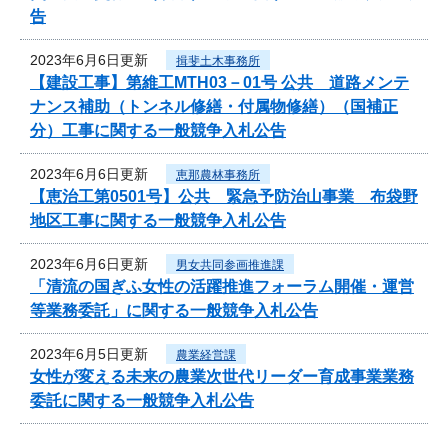
告
2023年6月6日更新
揖斐土木事務所
【建設工事】第維工MTH03－01号 公共 道路メンテ
ナンス補助（トンネル修繕・付属物修繕）（国補正
分）工事に関する一般競争入札公告
2023年6月6日更新
恵那農林事務所
【恵治工第0501号】公共 緊急予防治山事業 布袋野
地区工事に関する一般競争入札公告
2023年6月6日更新
男女共同参画推進課
「清流の国ぎふ女性の活躍推進フォーラム開催・運営
等業務委託」に関する一般競争入札公告
2023年6月5日更新
農業経営課
女性が変える未来の農業次世代リーダー育成事業業務
委託に関する一般競争入札公告