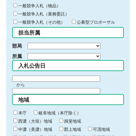
キ
一般競争入札（物品）
ー
ワ
一般競争入札（業務委託）
ー
一般競争入札（その他）
公募型プロポーザル
ド
担当所属
を
入
力
部局
所属
入札公告日
期
から
間
期
の
間
始
地域
の
ま
終
り
本庁
岐阜地域（本庁除く）
わ
西濃（大垣）地域
揖斐地域
り
中濃（美濃）地域
郡上地域
可茂地域