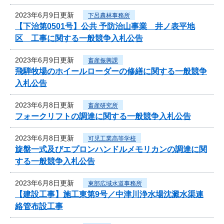
2023年6月9日更新
下呂農林事務所
【下治第0501号】公共 予防治山事業 井ノ表平地
区 工事に関する一般競争入札公告
2023年6月9日更新
畜産振興課
飛騨牧場のホイールローダーの修繕に関する一般競争
入札公告
2023年6月8日更新
畜産研究所
フォークリフトの調達に関する一般競争入札公告
2023年6月8日更新
可児工業高等学校
旋盤一式及びエプロンハンドルメモリカンの調達に関
する一般競争入札公告
2023年6月8日更新
東部広域水道事務所
【建設工事】施工東第9号／中津川浄水場沈澱水渠連
絡管布設工事