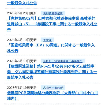
一般競争入札公告
2023年6月20日更新
恵那農林事務所
【恵林第0502号】山村強靭化林道整備事業 森林基幹
道尾城山（5）－2線開設工事に関する一般競争入札公
告
2023年6月19日更新
管財課
「国産軽乗用車（EV）の調達」に関する一般競争入
札公告
2023年6月19日更新
長良川上流河川開発工事事務所
【建設関連業務】第R5-21号/公共 内ケ谷ダム建設事
業 ダム周辺環境整備計画等設計業務委託に関する一
般競争入札公告
2023年6月19日更新
高山土木事務所
低濃度PCB廃棄物処分業務委託（大野郡白川村小白川
地内）