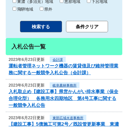
東濃（多治見）地域
恵那地域
下呂地域
飛騨地域
県外
入札公告一覧
2023年6月23日更新
会計課
運転者管理ネットワーク機器の賃貸借及び維持管理業
務に関する一般競争入札公告（会計課）
2023年6月23日更新
岐阜農林事務所
入札取止め【建設工事】県営かんがい排水事業（保全
合理化型） 各務用水四期地区 第4号工事に関する
一般競争入札公告
2023年6月22日更新
東部広域水道事務所
【建設工事】5債施工可第2号／既設管更新事業 東濃