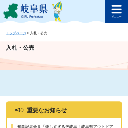
ペ
メ
このページの本文へ
ー
ニ
メ
ジ
ュ
ニ
の
ー
ュ
先
を
ー
頭
飛
トップページ
>
入札・公売
で
ば
す
し
入札・公売
。
て
本
文
へ
重要なお知らせ
知事記者会見「楽しすぎるぞ岐阜！岐阜県アウトドア