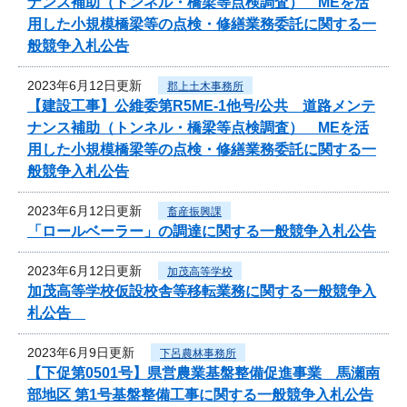
ナンス補助（トンネル・橋梁等点検調査） MEを活
用した小規模橋梁等の点検・修繕業務委託に関する一
般競争入札公告
2023年6月12日更新
郡上土木事務所
【建設工事】公維委第R5ME-1他号/公共 道路メンテ
ナンス補助（トンネル・橋梁等点検調査） MEを活
用した小規模橋梁等の点検・修繕業務委託に関する一
般競争入札公告
2023年6月12日更新
畜産振興課
「ロールベーラー」の調達に関する一般競争入札公告
2023年6月12日更新
加茂高等学校
加茂高等学校仮設校舎等移転業務に関する一般競争入
札公告
2023年6月9日更新
下呂農林事務所
【下促第0501号】県営農業基盤整備促進事業 馬瀬南
部地区 第1号基盤整備工事に関する一般競争入札公告