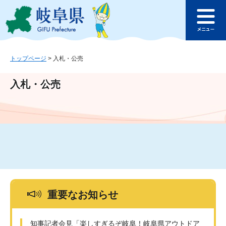
ペ
メ
このページの本文へ
ー
ニ
メ
ジ
ュ
ニ
の
ー
ュ
先
を
ー
頭
飛
トップページ
>
入札・公売
で
ば
す
し
入札・公売
。
て
本
文
へ
重要なお知らせ
知事記者会見「楽しすぎるぞ岐阜！岐阜県アウトドア