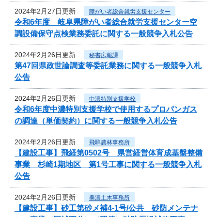
2024年2月27日更新
障がい者総合就労支援センター
令和6年度 岐阜県障がい者総合就労支援センター空
調設備保守点検業務委託に関する一般競争入札公告
2024年2月26日更新
秘書広報課
第47回県政世論調査等委託業務に関する一般競争入札
公告
2024年2月26日更新
中濃特別支援学校
令和6年度中濃特別支援学校で使用するプロパンガス
の調達（単価契約）に関する一般競争入札公告
2024年2月26日更新
飛騨農林事務所
【建設工事】飛経第0502号 県営経営体育成基盤整備
事業 杉崎1期地区 第1号工事に関する一般競争入札
公告
2024年2月26日更新
美濃土木事務所
【建設工事】砂工第砂メ補4-1号/公共 砂防メンテナ