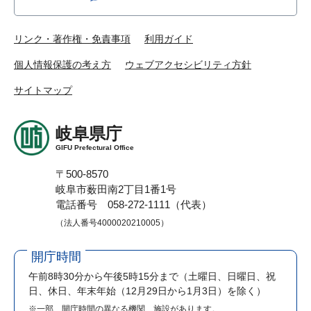
リンク・著作権・免責事項
利用ガイド
個人情報保護の考え方
ウェブアクセシビリティ方針
サイトマップ
岐阜県庁
GIFU Prefectural Office
〒500-8570
岐阜市薮田南2丁目1番1号
電話番号 058-272-1111（代表）
（法人番号4000020210005）
開庁時間
午前8時30分から午後5時15分まで
（土曜日、日曜日、祝
日、休日、年末年始（12月29日から1月3日）を除く）
※一部、開庁時間の異なる機関、施設があります。