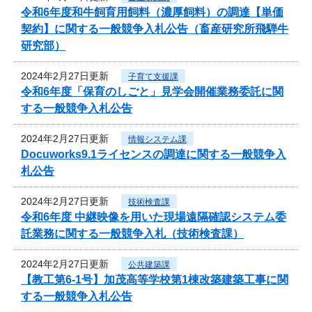
令和6年度和牛飼育用飼料（濃厚飼料）の調達【単価
契約】に関する一般競争入札公告（畜産研究所飛騨牛
研究部）
2024年2月27日更新
子育て支援課
令和6年度「保育のしごと」見学会開催業務委託に関
する一般競争入札公告
2024年2月27日更新
情報システム課
Docuworks9.1ライセンスの調達に関する一般競争入
札公告
2024年2月27日更新
技術検査課
令和6年度 中継映像を用いた現場遠隔確認システム委
託業務に関する一般競争入札（技術検査課）
2024年2月27日更新
公共建築課
【教工第6-1号】加茂高等学校第1棟改築建築工事に関
する一般競争入札公告