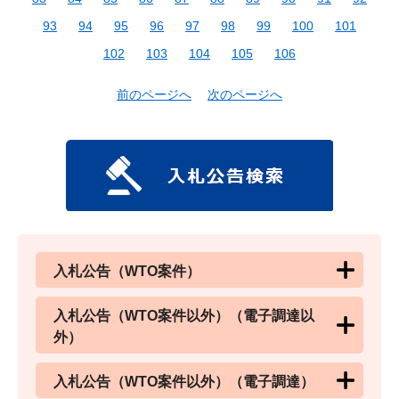
93
94
95
96
97
98
99
100
101
102
103
104
105
106
前のページへ
次のページへ
入札公告（WTO案件）
入札公告（WTO案件以外）（電子調達以
外）
入札公告（WTO案件以外）（電子調達）