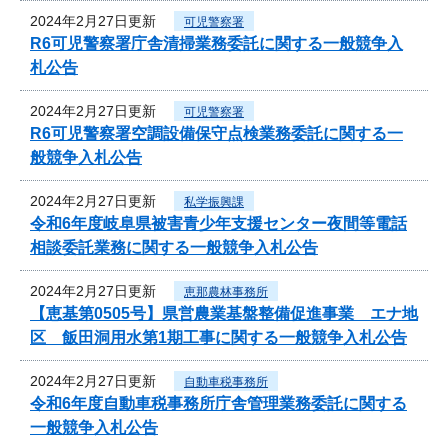
2024年2月27日更新
可児警察署
R6可児警察署庁舎清掃業務委託に関する一般競争入
札公告
2024年2月27日更新
可児警察署
R6可児警察署空調設備保守点検業務委託に関する一
般競争入札公告
2024年2月27日更新
私学振興課
令和6年度岐阜県被害青少年支援センター夜間等電話
相談委託業務に関する一般競争入札公告
2024年2月27日更新
恵那農林事務所
【恵基第0505号】県営農業基盤整備促進事業 エナ地
区 飯田洞用水第1期工事に関する一般競争入札公告
2024年2月27日更新
自動車税事務所
令和6年度自動車税事務所庁舎管理業務委託に関する
一般競争入札公告