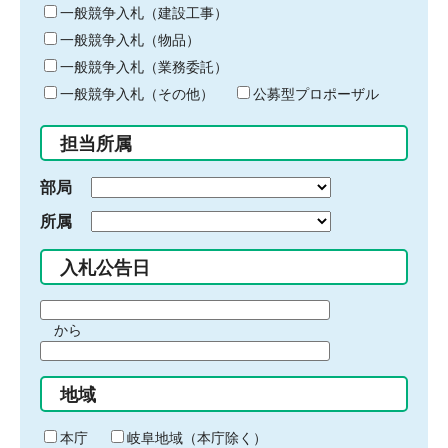
キ
一般競争入札（建設工事）
ー
一般競争入札（物品）
ワ
一般競争入札（業務委託）
ー
ド
一般競争入札（その他）
公募型プロポーザル
を
入
担当所属
力
部局
所属
入札公告日
期
から
間
期
の
間
始
地域
の
ま
終
り
わ
本庁
岐阜地域（本庁除く）