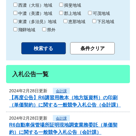
り
西濃（大垣）地域
揖斐地域
中濃（美濃）地域
郡上地域
可茂地域
東濃（多治見）地域
恵那地域
下呂地域
飛騨地域
県外
入札公告一覧
2024年2月28日更新
会計課
【再度公告】R6講習用教本（地方版資料）の印刷
（単価契約）に関する一般競争入札公告（会計課）
2024年2月28日更新
会計課
R6自動車保管場所証明現地調査業務委託（単価契
約）に関する一般競争入札公告（会計課）