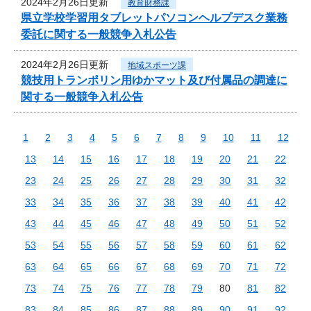
2024年2月26日更新
教育財務課
県立学校学習用タブレットパソコンヘルプデスク業務
委託に関する一般競争入札公告
2024年2月26日更新
地域スポーツ課
競技用トランポリン用ゆかマット及び付属品の調達に
関する一般競争入札公告
1
2
3
4
5
6
7
8
9
10
11
12
13
14
15
16
17
18
19
20
21
22
23
24
25
26
27
28
29
30
31
32
33
34
35
36
37
38
39
40
41
42
43
44
45
46
47
48
49
50
51
52
53
54
55
56
57
58
59
60
61
62
63
64
65
66
67
68
69
70
71
72
73
74
75
76
77
78
79
80
81
82
83
84
85
86
87
88
89
90
91
92