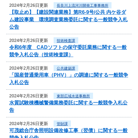
2024年2月26日更新
長良川上流河川開発工事事務所
【取止め】【建設関連業務】第R6-9号/公共 内ケ谷ダ
ム建設事業 環境調査業務委託に関する一般競争入札
公告
2024年2月26日更新
技術検査課
令和6年度 CADソフトの保守委託業務に関する一般
競争入札公告（技術検査課）
2024年2月26日更新
公共建築課
「国産普通乗用車（PHV）」の調達に関する一般競争
入札公告
2024年2月26日更新
東部広域水道事務所
水質試験棟機械警備業務委託に関する一般競争入札公
告
2024年2月26日更新
管財課
可茂総合庁舎照明設備改修工事（翌債）に関する一般
競争入札公告