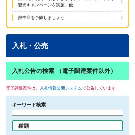
観光キャンペーンを実施」他
熱中症を予防しましょう
本
文
入札・公売
入札公告の検索 （電子調達案件以外）
電子調達案件は、
入札情報公開システム
で公告しています
キーワード検索
検
索
す
種類
る