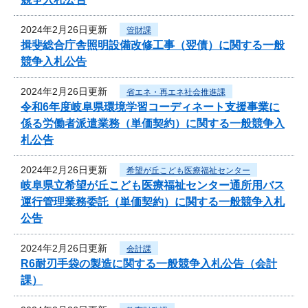
2024年2月26日更新
管財課
揖斐総合庁舎照明設備改修工事（翌債）に関する一般
競争入札公告
2024年2月26日更新
省エネ・再エネ社会推進課
令和6年度岐阜県環境学習コーディネート支援事業に
係る労働者派遣業務（単価契約）に関する一般競争入
札公告
2024年2月26日更新
希望が丘こども医療福祉センター
岐阜県立希望が丘こども医療福祉センター通所用バス
運行管理業務委託（単価契約）に関する一般競争入札
公告
2024年2月26日更新
会計課
R6耐刃手袋の製造に関する一般競争入札公告（会計
課）