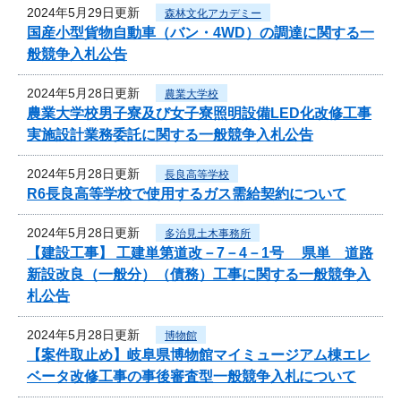
2024年5月29日更新
森林文化アカデミー
国産小型貨物自動車（バン・4WD）の調達に関する一
般競争入札公告
2024年5月28日更新
農業大学校
農業大学校男子寮及び女子寮照明設備LED化改修工事
実施設計業務委託に関する一般競争入札公告
2024年5月28日更新
長良高等学校
R6長良高等学校で使用するガス需給契約について
2024年5月28日更新
多治見土木事務所
【建設工事】 工建単第道改－7－4－1号 県単 道路
新設改良（一般分）（債務）工事に関する一般競争入
札公告
2024年5月28日更新
博物館
【案件取止め】岐阜県博物館マイミュージアム棟エレ
ベータ改修工事の事後審査型一般競争入札について