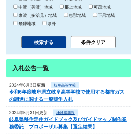
中濃（美濃）地域
郡上地域
可茂地域
東濃（多治見）地域
恵那地域
下呂地域
飛騨地域
県外
入札公告一覧
2024年6月3日更新
岐阜高等学校
令和6年度岐阜県立岐阜高等学校で使用する都市ガス
の調達に関する一般競争入札
2024年5月31日更新
地域振興課
岐阜県移住定住ガイドブック及びガイドマップ制作業
務委託 プロポーザル募集【選定結果】