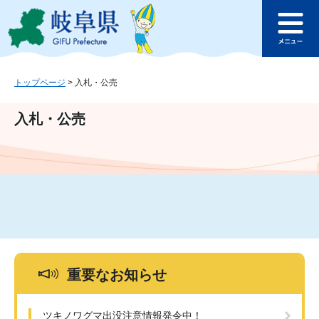
ペ
メ
このページの本文へ
ー
ニ
メ
ジ
ュ
ニ
の
ー
ュ
先
を
ー
頭
飛
トップページ
>
入札・公売
で
ば
す
し
入札・公売
。
て
本
文
へ
重要なお知らせ
ツキノワグマ出没注意情報発令中！