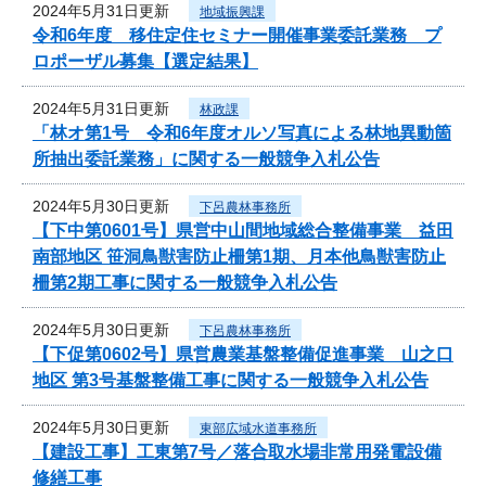
2024年5月31日更新
地域振興課
令和6年度 移住定住セミナー開催事業委託業務 プ
ロポーザル募集【選定結果】
2024年5月31日更新
林政課
「林オ第1号 令和6年度オルソ写真による林地異動箇
所抽出委託業務」に関する一般競争入札公告
2024年5月30日更新
下呂農林事務所
【下中第0601号】県営中山間地域総合整備事業 益田
南部地区 笹洞鳥獣害防止柵第1期、月本他鳥獣害防止
柵第2期工事に関する一般競争入札公告
2024年5月30日更新
下呂農林事務所
【下促第0602号】県営農業基盤整備促進事業 山之口
地区 第3号基盤整備工事に関する一般競争入札公告
2024年5月30日更新
東部広域水道事務所
【建設工事】工東第7号／落合取水場非常用発電設備
修繕工事