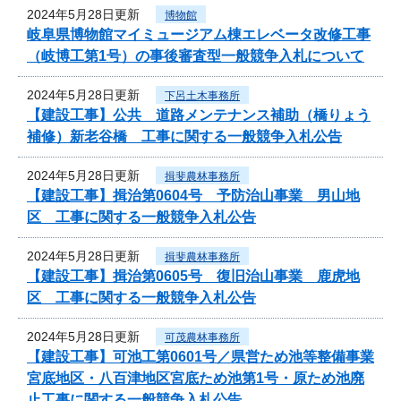
2024年5月28日更新
博物館
岐阜県博物館マイミュージアム棟エレベータ改修工事
（岐博工第1号）の事後審査型一般競争入札について
2024年5月28日更新
下呂土木事務所
【建設工事】公共 道路メンテナンス補助（橋りょう
補修）新老谷橋 工事に関する一般競争入札公告
2024年5月28日更新
揖斐農林事務所
【建設工事】揖治第0604号 予防治山事業 男山地
区 工事に関する一般競争入札公告
2024年5月28日更新
揖斐農林事務所
【建設工事】揖治第0605号 復旧治山事業 鹿虎地
区 工事に関する一般競争入札公告
2024年5月28日更新
可茂農林事務所
【建設工事】可池工第0601号／県営ため池等整備事業
宮底地区・八百津地区宮底ため池第1号・原ため池廃
止工事に関する一般競争入札公告