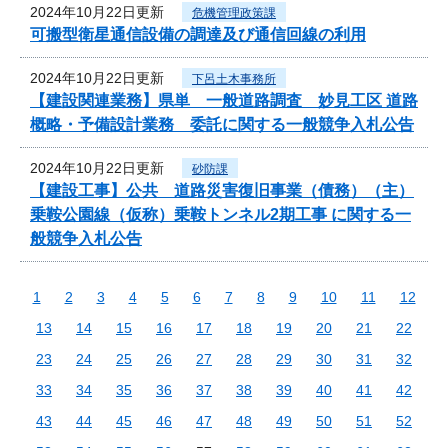
2024年10月22日更新
危機管理政策課
可搬型衛星通信設備の調達及び通信回線の利用
2024年10月22日更新
下呂土木事務所
【建設関連業務】県単 一般道路調査 妙見工区 道路
概略・予備設計業務 委託に関する一般競争入札公告
2024年10月22日更新
砂防課
【建設工事】公共 道路災害復旧事業（債務）（主）
乗鞍公園線（仮称）乗鞍トンネル2期工事 に関する一
般競争入札公告
1
2
3
4
5
6
7
8
9
10
11
12
13
14
15
16
17
18
19
20
21
22
23
24
25
26
27
28
29
30
31
32
33
34
35
36
37
38
39
40
41
42
43
44
45
46
47
48
49
50
51
52