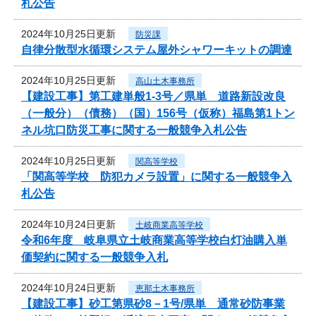
札公告
2024年10月25日更新
防災課
自律分散型水循環システム屋外シャワーキットの調達
2024年10月25日更新
高山土木事務所
【建設工事】第工建単般1-3号／県単 道路新設改良
（一般分）（債務）（国）156号（仮称）福島第1トン
ネル坑口防災工事に関する一般競争入札公告
2024年10月25日更新
関高等学校
「関高等学校 防犯カメラ設置」に関する一般競争入
札公告
2024年10月24日更新
土岐商業高等学校
令和6年度 岐阜県立土岐商業高等学校白灯油購入単
価契約に関する一般競争入札
2024年10月24日更新
恵那土木事務所
【建設工事】砂工第県砂8－1号/県単 通常砂防事業