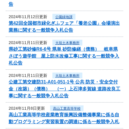
告
2024年11月12日更新
公園緑地課
第42回全国都市緑化ぎふフェア「養老公園」会場演出
業務に関する一般競争入札公告
2024年11月11日更新
大垣土木事務所
県砂工第砂修R6-6号 県単 砂防修繕（債務） 岐阜県
さぼう遊学館 屋上防水改修工事に関する一般競争入
札公告
2024年11月11日更新
大垣土木事務所
公建工第交建防31-A01-051-1号 公共 防災・安全交付
金（改築）（債務） （一）上石津多賀線 道路改良工
事に関する一般競争入札公告
2024年11月8日更新
高山工業高等学校
高山工業高等学校産業教育振興設備整備事業に係る自
動プログラミング実習装置の調達に係る一般競争入札