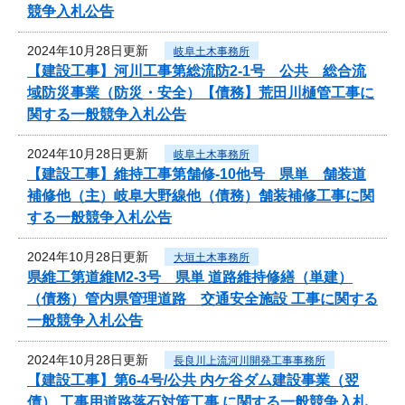
競争入札公告
2024年10月28日更新
岐阜土木事務所
【建設工事】河川工事第総流防2-1号 公共 総合流
域防災事業（防災・安全）【債務】荒田川樋管工事に
関する一般競争入札公告
2024年10月28日更新
岐阜土木事務所
【建設工事】維持工事第舗修-10他号 県単 舗装道
補修他（主）岐阜大野線他（債務）舗装補修工事に関
する一般競争入札公告
2024年10月28日更新
大垣土木事務所
県維工第道維M2-3号 県単 道路維持修繕（単建）
（債務）管内県管理道路 交通安全施設 工事に関する
一般競争入札公告
2024年10月28日更新
長良川上流河川開発工事事務所
【建設工事】第6-4号/公共 内ケ谷ダム建設事業（翌
債） 工事用道路落石対策工事 に関する一般競争入札