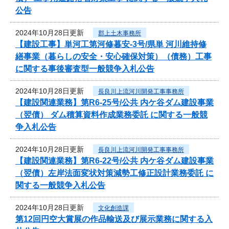
公告
2024年10月28日更新
郡上土木事務所
【建設工事】単河工第河修暮安-3号/県単 河川維持修
繕事業（暮らしの安全・安心確保対策）（債務）工事
に関する事後審査型一般競争入札公告
2024年10月28日更新
長良川上流河川開発工事事務所
【建設関連業務】第R6-25号/公共 内ケ谷ダム建設事業
（翌債） ダム積算資料作成業務委託 に関する一般競
争入札公告
2024年10月28日更新
長良川上流河川開発工事事務所
【建設関連業務】第R6-22号/公共 内ケ谷ダム建設事業
（翌債）左岸法面変状対策減勢工修正設計業務委託 に
関する一般競争入札公告
2024年10月28日更新
文化創造課
第12回円空大賞展の作品輸送及び展示業務に関する入