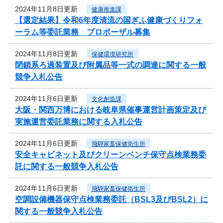
2024年11月8日更新
健康推進課
【選定結果】令和6年度清流の国ぎふ健康づくりフォ
ーラム等委託業務 プロポーザル募集
2024年11月8日更新
保健環境研究所
閉鎖系ろ過装置及び附属品等一式の調達に関する一般
競争入札公告
2024年11月6日更新
文化創造課
大阪・関西万博における岐阜県催事運営計画策定及び
実施運営委託業務に関する入札公告
2024年11月6日更新
飛騨家畜保健衛生所
安全キャビネット及びクリーンベンチ保守点検業務委
託に関する一般競争入札公告
2024年11月6日更新
飛騨家畜保健衛生所
空調設備機器保守点検業務委託（BSL3及びBSL2）に
関する一般競争入札公告