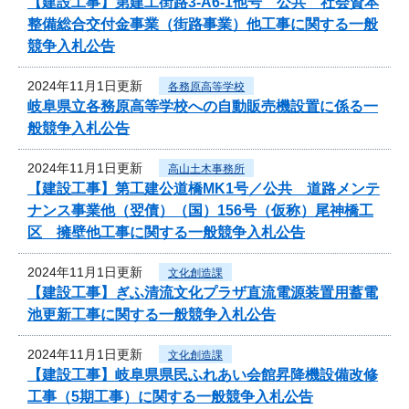
【建設工事】第建工街路3-A6-1他号 公共 社会資本
整備総合交付金事業（街路事業）他工事に関する一般
競争入札公告
2024年11月1日更新
各務原高等学校
岐阜県立各務原高等学校への自動販売機設置に係る一
般競争入札公告
2024年11月1日更新
高山土木事務所
【建設工事】第工建公道橋MK1号／公共 道路メンテ
ナンス事業他（翌債）（国）156号（仮称）尾神橋工
区 擁壁他工事に関する一般競争入札公告
2024年11月1日更新
文化創造課
【建設工事】ぎふ清流文化プラザ直流電源装置用蓄電
池更新工事に関する一般競争入札公告
2024年11月1日更新
文化創造課
【建設工事】岐阜県県民ふれあい会館昇降機設備改修
工事（5期工事）に関する一般競争入札公告