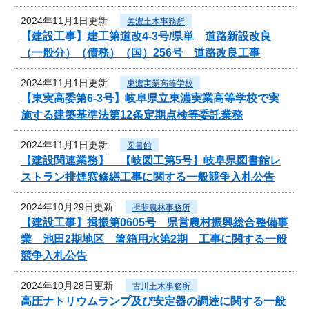
2024年11月1日更新
美濃土木事務所
【建設工事】建工第道改4-3号/県単 道路新設改良
（一般分）（債務）（国）256号 道路改良工事
2024年11月1日更新
東濃実業高等学校
【東実高委第6-3号】岐阜県立東濃実業高等学校で実
施する建築基準法第12条定期点検等委託業務
2024年11月1日更新
図書館
【建設関連業務】 【岐図工第5号】岐阜県図書館レ
ストラン排煙窓修繕工事に関する一般競争入札公告
2024年10月29日更新
揖斐農林事務所
【建設工事】揖振第0605号 県営農村振興総合整備事
業 池田2期地区 箸箱用水第2期 工事に関する一般
競争入札公告
2024年10月28日更新
古川土木事務所
高圧ナトリウムランプ及び安定器の調達に関する一般