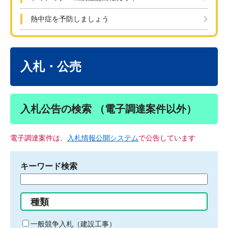
熱中症を予防しましょう
本
文
入札・公売
入札公告の検索 （電子調達案件以外）
電子調達案件は、
入札情報公開システム
で公告しています
キーワード検索
検
索
す
種類
る
キ
一般競争入札（建設工事）