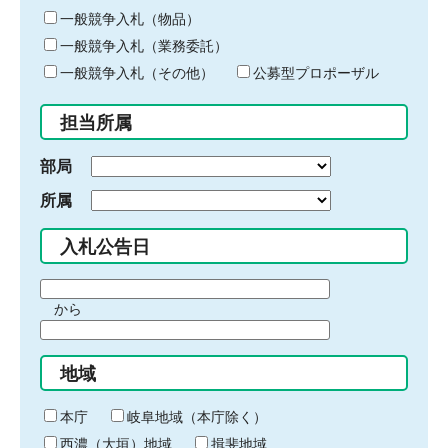
ー
一般競争入札（物品）
ワ
一般競争入札（業務委託）
ー
ド
一般競争入札（その他）
公募型プロポーザル
を
入
担当所属
力
部局
所属
入札公告日
期
から
間
期
の
間
始
地域
の
ま
終
り
わ
本庁
岐阜地域（本庁除く）
り
西濃（大垣）地域
揖斐地域