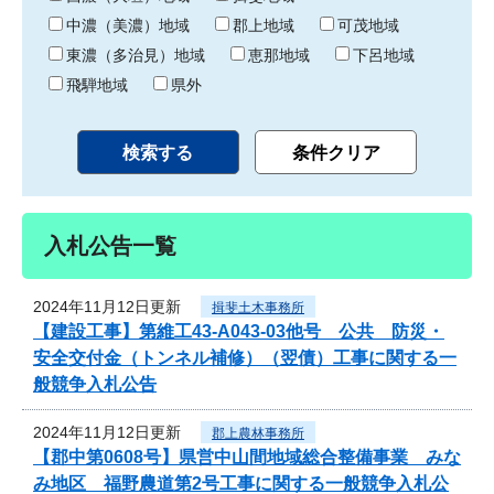
中濃（美濃）地域
郡上地域
可茂地域
東濃（多治見）地域
恵那地域
下呂地域
飛騨地域
県外
入札公告一覧
2024年11月12日更新
揖斐土木事務所
【建設工事】第維工43-A043-03他号 公共 防災・
安全交付金（トンネル補修）（翌債）工事に関する一
般競争入札公告
2024年11月12日更新
郡上農林事務所
【郡中第0608号】県営中山間地域総合整備事業 みな
み地区 福野農道第2号工事に関する一般競争入札公