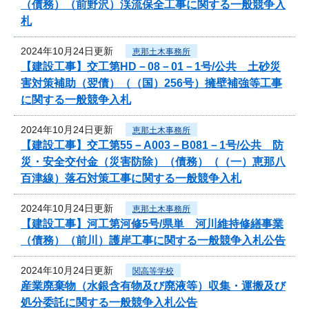
（債務）（前野沢）渓流保全工事に関する一般競争入
札
2024年10月24日更新
恵那土木事務所
【建設工事】交工第HD－08－01－1号/公共 土砂災
害対策補助（翌債）（（国）256号）擁壁補強等工事
に関する一般競争入札
2024年10月24日更新
恵那土木事務所
【建設工事】交工第55－A003－B081－1号/公共 防
災・安全交付金（災害防除）（債務）（（一）恵那八
百津線）落石対策工事に関する一般競争入札
2024年10月24日更新
恵那土木事務所
【建設工事】河工第河修5号/県単 河川維持修繕事業
（債務）（前川）護岸工事に関する一般競争入札公告
2024年10月24日更新
関高等学校
産業廃棄物（水銀含有物及び廃液等）収集・運搬及び
処分委託に関する一般競争入札公告