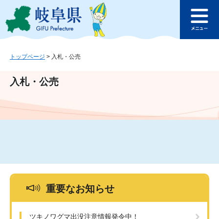
ペ
メ
このページの本文へ
ー
ニ
メ
ジ
ュ
ニ
の
ー
ュ
先
を
ー
頭
飛
トップページ
>
入札・公売
で
ば
す
し
入札・公売
。
て
本
文
へ
重要なお知らせ
ツキノワグマ出没注意情報発令中！