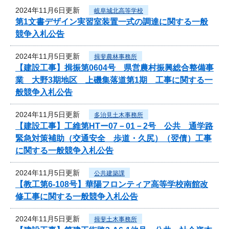
2024年11月6日更新
岐阜城北高等学校
第1文書デザイン実習室装置一式の調達に関する一般
競争入札公告
2024年11月5日更新
揖斐農林事務所
【建設工事】揖振第0604号 県営農村振興総合整備事
業 大野3期地区 上磯集落道第1期 工事に関する一
般競争入札公告
2024年11月5日更新
多治見土木事務所
【建設工事】工維第HTー07－01－2号 公共 通学路
緊急対策補助（交通安全 歩道・久尻）（翌債）工事
に関する一般競争入札公告
2024年11月5日更新
公共建築課
【教工第6-108号】華陽フロンティア高等学校南館改
修工事に関する一般競争入札公告
2024年11月5日更新
揖斐土木事務所