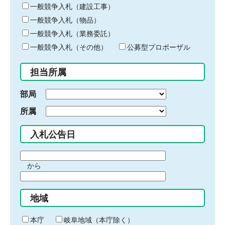
キ
一般競争入札（建設工事）
ー
一般競争入札（物品）
ワ
一般競争入札（業務委託）
ー
ド
一般競争入札（その他）
公募型プロポーザル
を
入
担当所属
力
部局
所属
入札公告日
期
から
間
期
の
間
始
地域
の
ま
終
り
わ
本庁
岐阜地域（本庁除く）