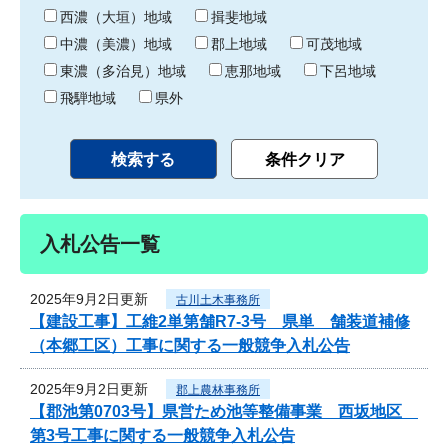
り
西濃（大垣）地域
揖斐地域
中濃（美濃）地域
郡上地域
可茂地域
東濃（多治見）地域
恵那地域
下呂地域
飛騨地域
県外
入札公告一覧
2025年9月2日更新
古川土木事務所
【建設工事】工維2単第舗R7-3号 県単 舗装道補修
（本郷工区）工事に関する一般競争入札公告
2025年9月2日更新
郡上農林事務所
【郡池第0703号】県営ため池等整備事業 西坂地区
第3号工事に関する一般競争入札公告