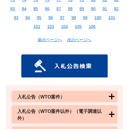
83
84
85
86
87
88
89
90
91
92
93
94
95
96
97
98
99
100
101
102
103
104
105
106
前のページへ
次のページへ
入札公告（WTO案件）
入札公告（WTO案件以外）（電子調達以
外）