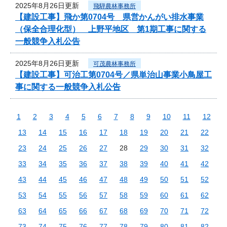
2025年8月26日更新
飛騨農林事務所
【建設工事】飛か第0704号 県営かんがい排水事業
（保全合理化型） 上野平地区 第1期工事に関する
一般競争入札公告
2025年8月26日更新
可茂農林事務所
【建設工事】可治工第0704号／県単治山事業小鳥屋工
事に関する一般競争入札公告
1
2
3
4
5
6
7
8
9
10
11
12
13
14
15
16
17
18
19
20
21
22
23
24
25
26
27
28
29
30
31
32
33
34
35
36
37
38
39
40
41
42
43
44
45
46
47
48
49
50
51
52
53
54
55
56
57
58
59
60
61
62
63
64
65
66
67
68
69
70
71
72
73
74
75
76
77
78
79
80
81
82