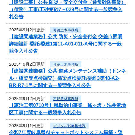
【建設工事】公共 防災・安全交付金（通常砂防事業）
（債務）工事/工砂第砂7－029号に関する一般競争入
札公告
2025年9月2日更新
可茂土木事務所
【建設関連業務】公共 防災・安全交付金 交差点照明
詳細設計 委託/委建1第11-A01-011-A号に関する一般
競争入札公告
2025年9月2日更新
可茂土木事務所
【建設関連業務】公共 道路メンテナンス補助（トンネ
ル・橋梁等点検調査）橋梁点検委託/委維3第48-A2-
BR-R7-1号に関する一般競争入札公告
2025年9月2日更新
恵那農林事務所
【恵治工第0710号】県単治山事業 條ヶ坂・洗井沢地
区工事に関する一般競争入札公告
2025年9月1日更新
デジタル戦略推進課
令和7年度岐阜県AIチャットボットシステム構築・運