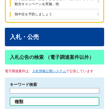
観光キャンペーンを実施」他
熱中症を予防しましょう
本
文
入札・公売
入札公告の検索 （電子調達案件以外）
電子調達案件は、
入札情報公開システム
で公告しています
キーワード検索
検
索
す
種類
る