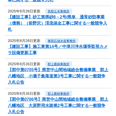
2025年8月28日更新
恵那土木事務所
【建設工事】砂工第県砂8－2号/県単 通常砂防事業
（債務）（前野沢）渓流保全工事に関する一般競争入
札
2025年8月28日更新
東部広域水道事務所
【建設工事】施工東第14号／中津川浄水場等監視カメ
ラ設備更新工事
2025年8月26日更新
郡上農林事務所
【郡中第0705号】県営中山間地域総合整備事業 郡上
八幡地区 小瀬子集落道第3号工事に関する一般競争
入札公告
2025年8月26日更新
郡上農林事務所
【郡中第0706号】県営中山間地域総合整備事業 郡上
八幡地区 大原野用水路第2号工事に関する一般競争
入札公告