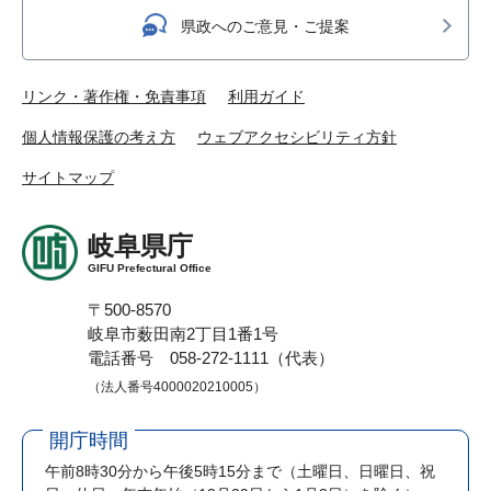
県政へのご意見・ご提案
リンク・著作権・免責事項
利用ガイド
個人情報保護の考え方
ウェブアクセシビリティ方針
サイトマップ
岐阜県庁
GIFU Prefectural Office
〒500-8570
岐阜市薮田南2丁目1番1号
電話番号 058-272-1111（代表）
（法人番号4000020210005）
開庁時間
午前8時30分から午後5時15分まで
（土曜日、日曜日、祝