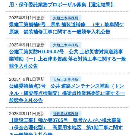
用・保守委託業務プロポーザル募集【選定結果】
2025年9月1日更新
大垣土木事務所
県維工第舗補9号 県単 舗装道補修 （主）岐阜関ケ
原線 舗装補修工事に関する一般競争入札公告
2025年9月1日更新
大垣土木事務所
公維工第災防HD-06-02号 公共 土砂災害対策道路事
業補助（一）上石津多賀線 落石対策工事に関する一般
競争入札公告
2025年9月1日更新
大垣土木事務所
公維委第橋点3号 公共 道路メンテナンス補助（トン
ネル・橋梁等点検調査）橋梁点検業務委託に関する一
般競争入札公告
2025年9月1日更新
飛騨農林事務所
【建設工事】飛か第0705号 県営かんがい排水事業
（保全合理化型） 高原用水地区 第1期工事に関す
る一般競争入札公告