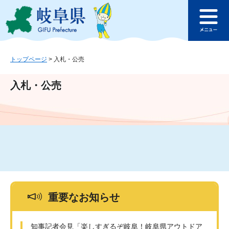
ペ
メ
このページの本文へ
ー
ニ
メ
ジ
ュ
ニ
の
ー
ュ
先
を
ー
頭
飛
トップページ
>
入札・公売
で
ば
す
し
入札・公売
。
て
本
文
へ
重要なお知らせ
知事記者会見「楽しすぎるぞ岐阜！岐阜県アウトドア