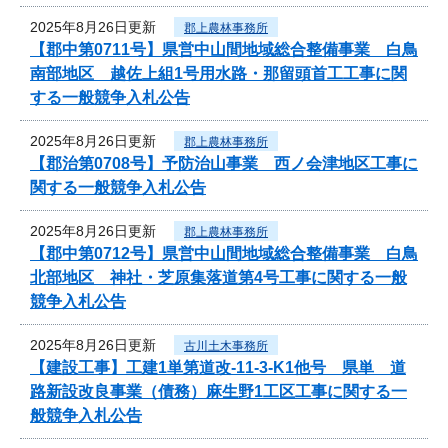
2025年8月26日更新
郡上農林事務所
【郡中第0711号】県営中山間地域総合整備事業 白鳥
南部地区 越佐上組1号用水路・那留頭首工工事に関
する一般競争入札公告
2025年8月26日更新
郡上農林事務所
【郡治第0708号】予防治山事業 西ノ会津地区工事に
関する一般競争入札公告
2025年8月26日更新
郡上農林事務所
【郡中第0712号】県営中山間地域総合整備事業 白鳥
北部地区 神社・芝原集落道第4号工事に関する一般
競争入札公告
2025年8月26日更新
古川土木事務所
【建設工事】工建1単第道改-11-3-K1他号 県単 道
路新設改良事業（債務）麻生野1工区工事に関する一
般競争入札公告