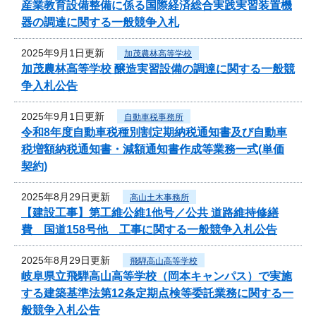
産業教育設備整備に係る国際経済総合実践実習装置機
器の調達に関する一般競争入札
2025年9月1日更新
加茂農林高等学校
加茂農林高等学校 醸造実習設備の調達に関する一般競
争入札公告
2025年9月1日更新
自動車税事務所
令和8年度自動車税種別割定期納税通知書及び自動車
税増額納税通知書・減額通知書作成等業務一式(単価
契約)
2025年8月29日更新
高山土木事務所
【建設工事】第工維公維1他号／公共 道路維持修繕
費 国道158号他 工事に関する一般競争入札公告
2025年8月29日更新
飛騨高山高等学校
岐阜県立飛騨高山高等学校（岡本キャンパス）で実施
する建築基準法第12条定期点検等委託業務に関する一
般競争入札公告