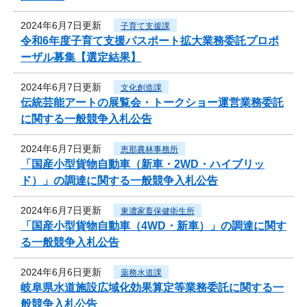
2024年6月7日更新
子育て支援課
令和6年度子育て支援パスポート拡大業務委託プロポ
ーザル募集【選定結果】
2024年6月7日更新
文化創造課
伝統芸能アートの展覧会・トークショー運営業務委託
に関する一般競争入札公告
2024年6月7日更新
恵那農林事務所
「国産小型貨物自動車（新車・2WD・ハイブリッ
ド）」の調達に関する一般競争入札公告
2024年6月7日更新
東濃家畜保健衛生所
「国産小型貨物自動車（4WD・新車）」の調達に関す
る一般競争入札公告
2024年6月6日更新
薬務水道課
岐阜県水道施設広域化効果算定等業務委託に関する一
般競争入札公告