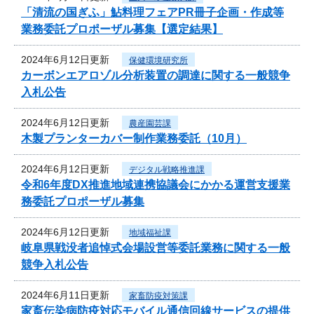
「清流の国ぎふ」鮎料理フェアPR冊子企画・作成等
業務委託プロポーザル募集【選定結果】
2024年6月12日更新
保健環境研究所
カーボンエアロゾル分析装置の調達に関する一般競争
入札公告
2024年6月12日更新
農産園芸課
木製プランターカバー制作業務委託（10月）
2024年6月12日更新
デジタル戦略推進課
令和6年度DX推進地域連携協議会にかかる運営支援業
務委託プロポーザル募集
2024年6月12日更新
地域福祉課
岐阜県戦没者追悼式会場設営等委託業務に関する一般
競争入札公告
2024年6月11日更新
家畜防疫対策課
家畜伝染病防疫対応モバイル通信回線サービスの提供