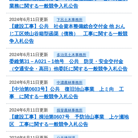
業務に関する一般競争入札公告
2024年6月11日更新
下呂土木事務所
【建設工事】公共 社会資本整備総合交付金 他 おん
じ工区焼山谷箱型函渠（債務） 工事に関する一般競
争入札公告
2024年6月11日更新
多治見土木事務所
委維第31－A021－1他号 公共 防災・安全交付金
（交通安全・高田）他委託に関する一般競争入札公告
2024年6月11日更新
中濃農林事務所
【中治第0603号】公共 復旧治山事業 上ミ向 工
事 に関する一般競争入札公告
2024年6月11日更新
揖斐農林事務所
【建設工事】揖治第0607号 予防治山事業 上ケ瀬地
区 工事に関する一般競争入札公告
2024年6月11日更新
公共建築課