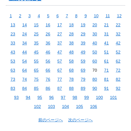
1
2
3
4
5
6
7
8
9
10
11
12
13
14
15
16
17
18
19
20
21
22
23
24
25
26
27
28
29
30
31
32
33
34
35
36
37
38
39
40
41
42
43
44
45
46
47
48
49
50
51
52
53
54
55
56
57
58
59
60
61
62
63
64
65
66
67
68
69
70
71
72
73
74
75
76
77
78
79
80
81
82
83
84
85
86
87
88
89
90
91
92
93
94
95
96
97
98
99
100
101
102
103
104
105
106
前のページへ
次のページへ