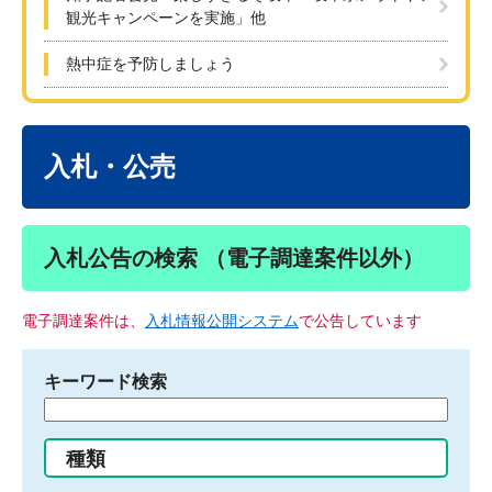
観光キャンペーンを実施」他
熱中症を予防しましょう
本
文
入札・公売
入札公告の検索 （電子調達案件以外）
電子調達案件は、
入札情報公開システム
で公告しています
キーワード検索
検
索
す
種類
る