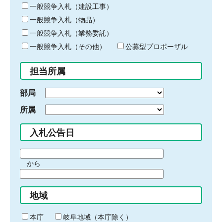
キ
一般競争入札（建設工事）
ー
一般競争入札（物品）
ワ
一般競争入札（業務委託）
ー
ド
一般競争入札（その他）
公募型プロポーザル
を
入
担当所属
力
部局
所属
入札公告日
期
から
間
期
の
間
始
地域
の
ま
終
り
わ
本庁
岐阜地域（本庁除く）