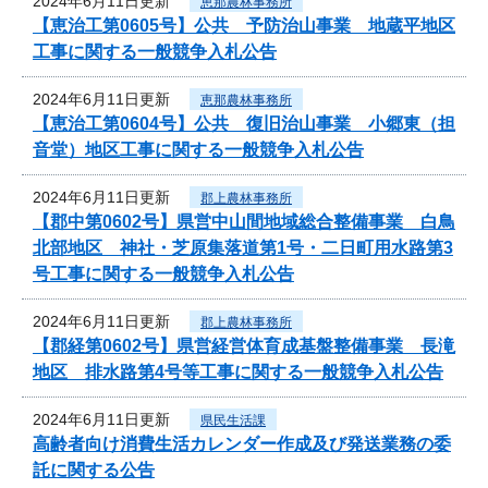
2024年6月11日更新
恵那農林事務所
【恵治工第0605号】公共 予防治山事業 地蔵平地区
工事に関する一般競争入札公告
2024年6月11日更新
恵那農林事務所
【恵治工第0604号】公共 復旧治山事業 小郷東（担
音堂）地区工事に関する一般競争入札公告
2024年6月11日更新
郡上農林事務所
【郡中第0602号】県営中山間地域総合整備事業 白鳥
北部地区 神社・芝原集落道第1号・二日町用水路第3
号工事に関する一般競争入札公告
2024年6月11日更新
郡上農林事務所
【郡経第0602号】県営経営体育成基盤整備事業 長滝
地区 排水路第4号等工事に関する一般競争入札公告
2024年6月11日更新
県民生活課
高齢者向け消費生活カレンダー作成及び発送業務の委
託に関する公告