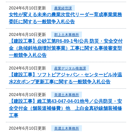
2024年6月10日更新
農業経営課
女性が変える未来の農業次世代リーダー育成事業業務
委託に関する一般競争入札公告
2024年6月10日更新
郡上土木事務所
【建設工事】公砂工第R6-89-1号/公共 防災・安全交付
金（急傾斜地崩壊対策事業）工事に関する事後審査型
一般競争入札公告
2024年6月10日更新
産業デジタル推進課
【建設工事】ソフトピアジャパン・センタービル冷温
水2次ポンプ更新工事に関する一般競争入札公告
2024年6月10日更新
美濃土木事務所
【建設工事】維工第43-047-04-01他号／公共防災・安
全交付金（舗装道補修費）他 上白金真砂線舗装補修
工事
2024年6月10日更新
美濃土木事務所