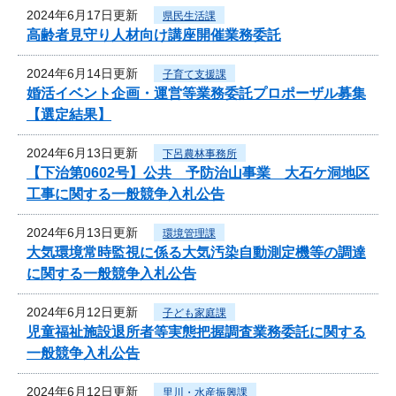
2024年6月17日更新
県民生活課
高齢者見守り人材向け講座開催業務委託
2024年6月14日更新
子育て支援課
婚活イベント企画・運営等業務委託プロポーザル募集
【選定結果】
2024年6月13日更新
下呂農林事務所
【下治第0602号】公共 予防治山事業 大石ケ洞地区
工事に関する一般競争入札公告
2024年6月13日更新
環境管理課
大気環境常時監視に係る大気汚染自動測定機等の調達
に関する一般競争入札公告
2024年6月12日更新
子ども家庭課
児童福祉施設退所者等実態把握調査業務委託に関する
一般競争入札公告
2024年6月12日更新
里川・水産振興課