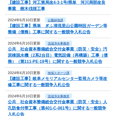
【建設工事】河工第局改4-3-1号/県単 河川局部改良
事業 樹木伐採工事
2024年6月10日更新
公園緑地課
【建設工事】県単 ぎふ清流里山公園特設ガーデン等
整備（債務）工事に関する一般競争入札公告
2024年6月10日更新
流域浄水事務所
公共 社会資本整備総合交付金事業（防災・安全）汚
泥棟脱水機（2系2台目）電気設備（再構築）工事（債
務）（第111-PE-19号）に関する一般競争入札公告
2024年6月10日更新
地域スポーツ課
【建設工事】岐阜メモリアルセンター監視カメラ等改
修工事に関する一般競争入札公告
2024年6月10日更新
流域浄水事務所
公共 社会資本整備総合交付金事業（防災・安全）人
孔防食付帯工事（第401-C-061号）に関する一般競争
入札公告