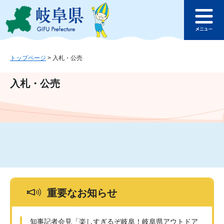
ペ
メ
このページの本文へ
ー
ニ
メ
ジ
ュ
ニ
の
ー
ュ
先
を
ー
頭
飛
トップページ
>
入札・公売
で
ば
す
し
入札・公売
。
て
本
文
へ
重要なお知らせ
知事記者会見「楽しすぎるぞ岐阜！岐阜県アウトドア