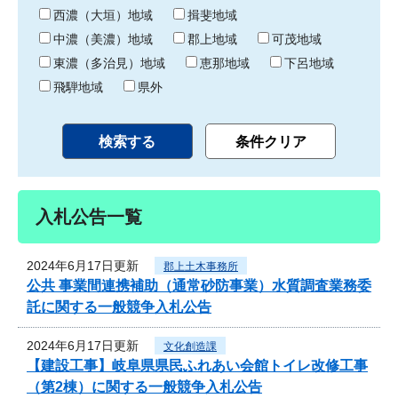
り
西濃（大垣）地域
揖斐地域
中濃（美濃）地域
郡上地域
可茂地域
東濃（多治見）地域
恵那地域
下呂地域
飛騨地域
県外
入札公告一覧
2024年6月17日更新
郡上土木事務所
公共 事業間連携補助（通常砂防事業）水質調査業務委
託に関する一般競争入札公告
2024年6月17日更新
文化創造課
【建設工事】岐阜県県民ふれあい会館トイレ改修工事
（第2棟）に関する一般競争入札公告