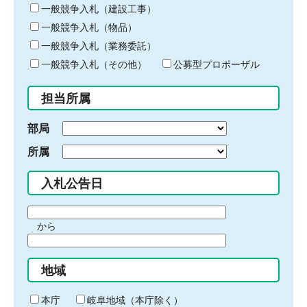
キ
一般競争入札（建設工事）
ー
一般競争入札（物品）
ワ
一般競争入札（業務委託）
ー
ド
一般競争入札（その他）
公募型プロポーザル
を
入
担当所属
力
部局
所属
入札公告日
期
から
間
期
の
間
始
地域
の
ま
終
り
わ
本庁
岐阜地域（本庁除く）