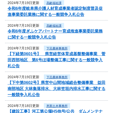
2024年7月19日更新
高齢福祉課
令和6年度岐阜県介護人材育成事業者認定制度普及促
進事業委託業務に関する一般競争入札公告
2024年7月19日更新
高齢福祉課
令和6年度ぎふケアパートナー育成推進事業委託業務
に関する一般競争入札公告
2024年7月19日更新
下呂農林事務所
【下経第0601号】 県営経営体育成基盤整備事業 菅
田西部地区 第6号ほ場整備工事に関する一般競争入
札公告
2024年7月19日更新
下呂農林事務所
【下中第0602号】県営中山間地域総合整備事業 益田
南部地区 大林集落排水、大林笠垣内排水工事に関する
一般競争入札公告
2024年7月18日更新
恵那土木事務所
【建設工事】河工第公堰H5他号/公共 ダムメンテナ