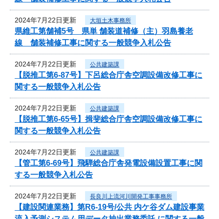
2024年7月22日更新
大垣土木事務所
県維工第舗補5号 県単 舗装道補修（主）羽島養老
線 舗装補修工事に関する一般競争入札公告
2024年7月22日更新
公共建築課
【脱推工第6-87号】下呂総合庁舎空調設備改修工事に
関する一般競争入札公告
2024年7月22日更新
公共建築課
【脱推工第6-65号】揖斐総合庁舎空調設備改修工事に
関する一般競争入札公告
2024年7月22日更新
公共建築課
【管工第6-69号】飛騨総合庁舎発電設備設置工事に関
する一般競争入札公告
2024年7月22日更新
長良川上流河川開発工事事務所
【建設関連業務】第R6-19号/公共 内ケ谷ダム建設事業
流入予測システム用データ抽出業務委託 に関する一般