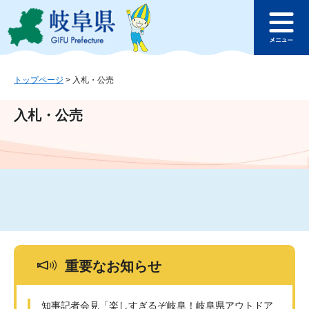
ペ
メ
このページの本文へ
ー
ニ
メ
ジ
ュ
ニ
の
ー
ュ
先
を
ー
頭
飛
トップページ
>
入札・公売
で
ば
す
し
入札・公売
。
て
本
文
へ
重要なお知らせ
知事記者会見「楽しすぎるぞ岐阜！岐阜県アウトドア