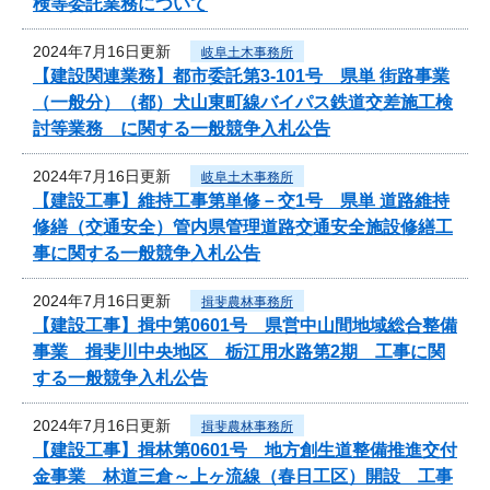
検等委託業務について
2024年7月16日更新
岐阜土木事務所
【建設関連業務】都市委託第3-101号 県単 街路事業
（一般分）（都）犬山東町線バイパス鉄道交差施工検
討等業務 に関する一般競争入札公告
2024年7月16日更新
岐阜土木事務所
【建設工事】維持工事第単修－交1号 県単 道路維持
修繕（交通安全）管内県管理道路交通安全施設修繕工
事に関する一般競争入札公告
2024年7月16日更新
揖斐農林事務所
【建設工事】揖中第0601号 県営中山間地域総合整備
事業 揖斐川中央地区 栃江用水路第2期 工事に関
する一般競争入札公告
2024年7月16日更新
揖斐農林事務所
【建設工事】揖林第0601号 地方創生道整備推進交付
金事業 林道三倉～上ヶ流線（春日工区）開設 工事