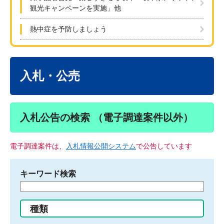
観光キャンペーンを実施」他
熱中症を予防しましょう
本
文
入札・公売
入札公告の検索 （電子調達案件以外）
電子調達案件は、
入札情報公開システム
で公告しています
キーワード検索
検
索
す
種類
る