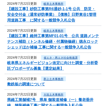
2024年7月22日更新
岐阜土木事務所
【建設工事】砂防工事第R6通砂-1-1号 公共 防災・
安全交付金（通常砂防事業）【債務】日野東谷1管理
用道路工事 に関する一般競争入札公告
2024年7月22日更新
岐阜土木事務所
【建設工事】維持工事第MF01-01号 公共 道路メンテ
ナンス補助（トンネル修繕・付属物修繕）徳永ロック
シェッドほか補修 工事に関する一般競争入札公告
2024年7月22日更新
省エネ・再エネ社会推進課
岐阜県エネルギービジョン改定に向けた調査・分析委
託プロポーザル募集【選定結果】
2024年7月22日更新
郡上土木事務所
敷鉄板の調達について
2024年7月22日更新
大垣土木事務所
県維工第舗補7号 県単 舗装道補修（一）養老垂井
線 舗装補修工事に関する一般競争入札公告