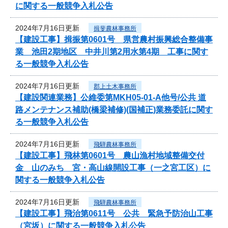
に関する一般競争入札公告
2024年7月16日更新
揖斐農林事務所
【建設工事】揖振第0601号 県営農村振興総合整備事
業 池田2期地区 中井川第2用水第4期 工事に関す
る一般競争入札公告
2024年7月16日更新
郡上土木事務所
【建設関連業務】公維委第MKH05-01-A他号/公共 道
路メンテナンス補助(橋梁補修)(国補正)業務委託に関す
る一般競争入札公告
2024年7月16日更新
飛騨農林事務所
【建設工事】飛林第0601号 農山漁村地域整備交付
金 山のみち 宮・高山線開設工事（一之宮工区）に
関する一般競争入札公告
2024年7月16日更新
飛騨農林事務所
【建設工事】飛治第0611号 公共 緊急予防治山工事
（宮坂）に関する一般競争入札公告