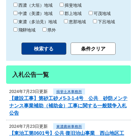
り
西濃（大垣）地域
揖斐地域
中濃（美濃）地域
郡上地域
可茂地域
東濃（多治見）地域
恵那地域
下呂地域
飛騨地域
県外
入札公告一覧
2024年7月23日更新
揖斐土木事務所
【建設工事】第砂工砂メ5-3-1-4号 公共 砂防メンテ
ナンス事業補助（補助金）工事に関する一般競争入札
公告
2024年7月23日更新
東濃農林事務所
【東治工第0601号】公共 復旧治山事業 西山地区工