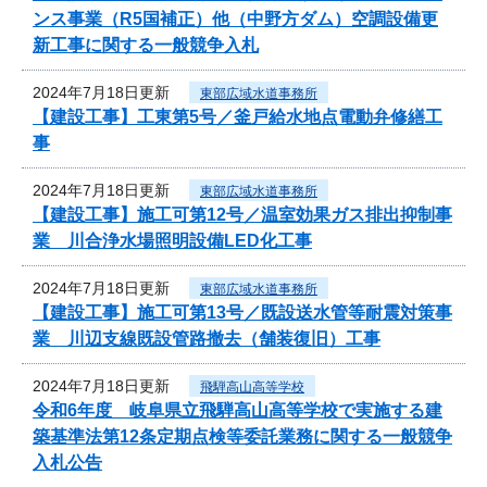
ンス事業（R5国補正）他（中野方ダム）空調設備更
新工事に関する一般競争入札
2024年7月18日更新
東部広域水道事務所
【建設工事】工東第5号／釜戸給水地点電動弁修繕工
事
2024年7月18日更新
東部広域水道事務所
【建設工事】施工可第12号／温室効果ガス排出抑制事
業 川合浄水場照明設備LED化工事
2024年7月18日更新
東部広域水道事務所
【建設工事】施工可第13号／既設送水管等耐震対策事
業 川辺支線既設管路撤去（舗装復旧）工事
2024年7月18日更新
飛騨高山高等学校
令和6年度 岐阜県立飛騨高山高等学校で実施する建
築基準法第12条定期点検等委託業務に関する一般競争
入札公告