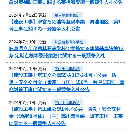
急対策補助工事に関する事後審査型一般競争入札公告
2024年7月22日更新
岐阜農林事務所
【建設工事】県営ため池等整備事業 奥池地区 第1
号工事に関する一般競争入札公告
2024年7月19日更新
加茂農林高等学校
岐阜県立加茂農林高等学校で実施する建築基準法第12
条 定期点検等委託業務に関する一般競争入札
2024年7月19日更新
高山土木事務所
【建設工事】第工交公雪55-A017-2-1号／公共 防
災・安全交付金（雪寒）（国）156号 牧戸1工区 雪
崩対策工事に関する一般競争入札公告
2024年7月19日更新
高山土木事務所
【建設工事】第工維公舗1号／公共 防災・安全交付
金（舗装道補修）（主）高山清見線 坂下工区 工事
に関する一般競争入札公告