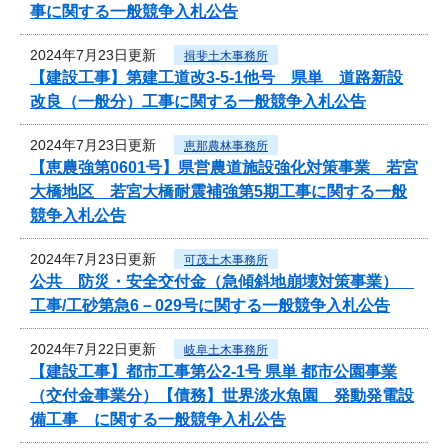
事に関する一般競争入札公告
2024年7月23日更新
揖斐土木事務所
【建設工事】第建工道改3-5-1他号 県単 道路新設
改良（一般分）工事に関する一般競争入札公告
2024年7月23日更新
恵那農林事務所
【恵農強第0601号】県営農道施設強化対策事業 若宮
大橋地区 若宮大橋耐震補強第5期工事に関する一般
競争入札公告
2024年7月23日更新
可茂土木事務所
公共 防災・安全交付金（急傾斜地崩壊対策事業）
工事/工砂第急6－029号に関する一般競争入札公告
2024年7月22日更新
岐阜土木事務所
【建設工事】都市工事第公2-1号 県単 都市公園事業
（交付金事業分）【債務】世界淡水魚園 発動発電設
備工事 に関する一般競争入札公告