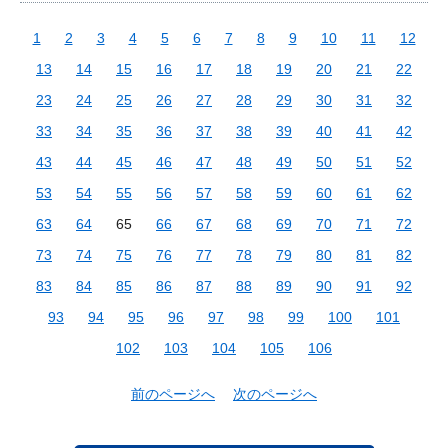
1
2
3
4
5
6
7
8
9
10
11
12
13
14
15
16
17
18
19
20
21
22
23
24
25
26
27
28
29
30
31
32
33
34
35
36
37
38
39
40
41
42
43
44
45
46
47
48
49
50
51
52
53
54
55
56
57
58
59
60
61
62
63
64
65
66
67
68
69
70
71
72
73
74
75
76
77
78
79
80
81
82
83
84
85
86
87
88
89
90
91
92
93
94
95
96
97
98
99
100
101
102
103
104
105
106
前のページへ
次のページへ