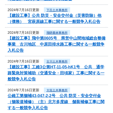
2024年7月16日更新
下呂土木事務所
【建設工事】公共 防災・安全交付金（災害防除）他
（債務） 宮萩原線工事に関する一般競争入札公告
2024年7月16日更新
飛騨農林事務所
【建設工事】飛中第0605号 県営中山間地域総合整備
事業 古川地区 中原田排水路工事に関する一般競争
入札公告
2024年7月16日更新
古川土木事務所
【建設工事】工維3公第HT-11-05-hK1号 公共 通学
路緊急対策補助（交通安全・田頃家）工事に関する一
般競争入札公告
2024年7月16日更新
大垣土木事務所
公維工第舗補43-047-2-2号 公共 防災・安全交付金
（舗装道補修）（主）北方多度線 舗装補修工事に関
する一般競争入札公告