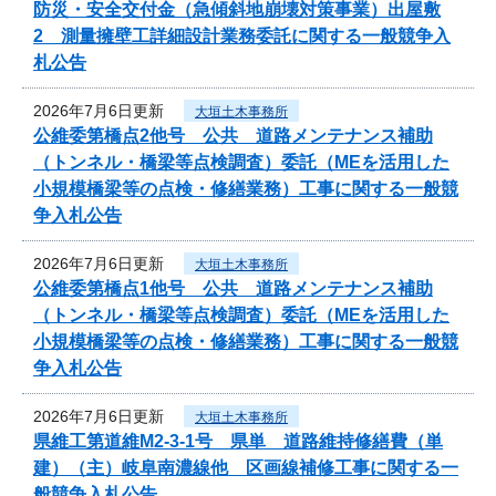
防災・安全交付金（急傾斜地崩壊対策事業）出屋敷
2 測量擁壁工詳細設計業務委託に関する一般競争入
札公告
2026年7月6日更新
大垣土木事務所
公維委第橋点2他号 公共 道路メンテナンス補助
（トンネル・橋梁等点検調査）委託（MEを活用した
小規模橋梁等の点検・修繕業務）工事に関する一般競
争入札公告
2026年7月6日更新
大垣土木事務所
公維委第橋点1他号 公共 道路メンテナンス補助
（トンネル・橋梁等点検調査）委託（MEを活用した
小規模橋梁等の点検・修繕業務）工事に関する一般競
争入札公告
2026年7月6日更新
大垣土木事務所
県維工第道維M2-3-1号 県単 道路維持修繕費（単
建）（主）岐阜南濃線他 区画線補修工事に関する一
般競争入札公告