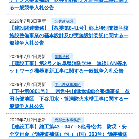
テナンス事業補助 秋神川砂防えん堤補修工事に関す
る一般競争入札公告
2026年7月3日更新
公共建築課
【建設関連業務】【教委第8-41号】郡上特別支援学校
施設整備事業の基本設計及び実施設計委託に関する一
般競争入札公告
2026年7月2日更新
消防学校
【建設工事】第2号／岐阜県消防学校 無線LAN等ネ
ットワーク機器更新工事に関する一般競争入札公告
2026年7月2日更新
下呂農林事務所
【下中第0801号】 県営中山間地域総合整備事業 益
田南部地区 下谷用水・笹洞防火水槽工事に関する一
般競争入札公告
2026年7月2日更新
恵那土木事務所
【建設工事】維工第43－047－8他号/公共 防災・安
全交付金（舗装道補修）他（（国）363号）舗装補修