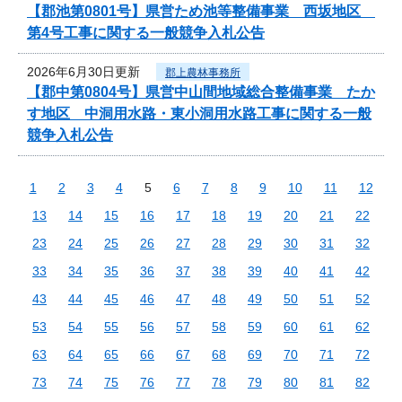
【郡池第0801号】県営ため池等整備事業 西坂地区
第4号工事に関する一般競争入札公告
2026年6月30日更新
郡上農林事務所
【郡中第0804号】県営中山間地域総合整備事業 たか
す地区 中洞用水路・東小洞用水路工事に関する一般
競争入札公告
1
2
3
4
5
6
7
8
9
10
11
12
13
14
15
16
17
18
19
20
21
22
23
24
25
26
27
28
29
30
31
32
33
34
35
36
37
38
39
40
41
42
43
44
45
46
47
48
49
50
51
52
53
54
55
56
57
58
59
60
61
62
63
64
65
66
67
68
69
70
71
72
73
74
75
76
77
78
79
80
81
82