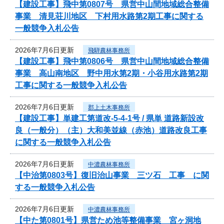
【建設工事】飛中第0807号 県営中山間地域総合整備
事業 清見荘川地区 下村用水路第2期工事に関する
一般競争入札公告
2026年7月6日更新
飛騨農林事務所
【建設工事】飛中第0806号 県営中山間地域総合整備
事業 高山南地区 野中用水第2期・小谷用水路第2期
工事に関する一般競争入札公告
2026年7月6日更新
郡上土木事務所
【建設工事】単建工第道改-5-4-1号 / 県単 道路新設改
良（一般分）（主）大和美並線（赤池）道路改良工事
に関する一般競争入札公告
2026年7月6日更新
中濃農林事務所
【中治第0803号】復旧治山事業 三ツ石 工事 に関
する一般競争入札公告
2026年7月6日更新
中濃農林事務所
【中た第0801号】県営ため池等整備事業 宮ヶ洞地