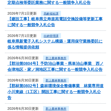
定期点検等委託業務に関する一般競争入札公告
2026年7月1日更新
高齢福祉課
【建設工事】岐阜県立寿楽苑電話交換設備等更新工事
に関する一般競争入札公告
2026年7月1日更新
出納管理課
岐阜県新電子入札システム構築・運用保守業務委託に
係る情報提供依頼
2026年6月30日更新
郡上農林事務所
【郡治第0804号】予防治山事業・県単治山事業 西ノ
会津地区・家ノ洞地区工事に関する一般競争入札公告
2026年6月30日更新
郡上農林事務所
【郡林第0802号】森林環境保全整備事業 林業専用道
小川東線（1工区）開設工事に関する一般競争入札公
告
2026年6月30日更新
郡上農林事務所