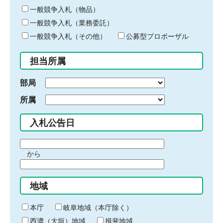
ー
一般競争入札（物品）
ワ
一般競争入札（業務委託）
ー
ド
一般競争入札（その他）
公募型プロポーザル
を
入
担当所属
力
部局
所属
入札公告日
期
から
間
期
の
間
始
地域
の
ま
終
り
わ
本庁
岐阜地域（本庁除く）
り
西濃（大垣）地域
揖斐地域