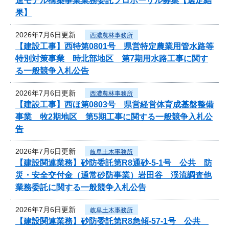
進モデル構築事業業務委託プロポーザル募集【選定結
果】
2026年7月6日更新
西濃農林事務所
【建設工事】西特第0801号 県営特定農業用管水路等
特別対策事業 時北部地区 第7期用水路工事に関す
る一般競争入札公告
2026年7月6日更新
西濃農林事務所
【建設工事】西ほ第0803号 県営経営体育成基盤整備
事業 牧2期地区 第5期工事に関する一般競争入札公
告
2026年7月6日更新
岐阜土木事務所
【建設関連業務】砂防委託第R8通砂-5-1号 公共 防
災・安全交付金（通常砂防事業）岩田谷 渓流調査他
業務委託に関する一般競争入札公告
2026年7月6日更新
岐阜土木事務所
【建設関連業務】砂防委託第R8急傾-57-1号 公共