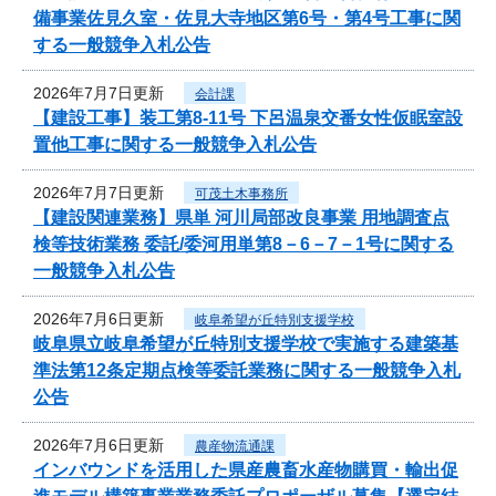
備事業佐見久室・佐見大寺地区第6号・第4号工事に関
する一般競争入札公告
2026年7月7日更新
会計課
【建設工事】装工第8-11号 下呂温泉交番女性仮眠室設
置他工事に関する一般競争入札公告
2026年7月7日更新
可茂土木事務所
【建設関連業務】県単 河川局部改良事業 用地調査点
検等技術業務 委託/委河用単第8－6－7－1号に関する
一般競争入札公告
2026年7月6日更新
岐阜希望が丘特別支援学校
岐阜県立岐阜希望が丘特別支援学校で実施する建築基
準法第12条定期点検等委託業務に関する一般競争入札
公告
2026年7月6日更新
農産物流通課
インバウンドを活用した県産農畜水産物購買・輸出促