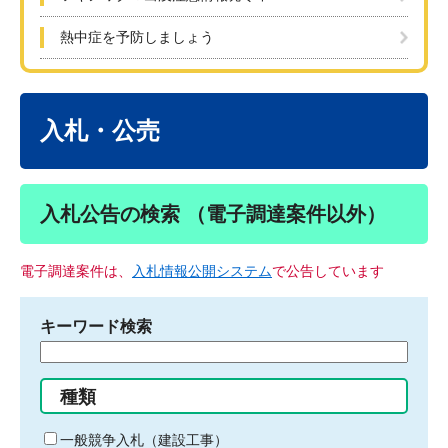
熱中症を予防しましょう
本
文
入札・公売
入札公告の検索 （電子調達案件以外）
電子調達案件は、
入札情報公開システム
で公告しています
キーワード検索
検
索
す
種類
る
キ
一般競争入札（建設工事）