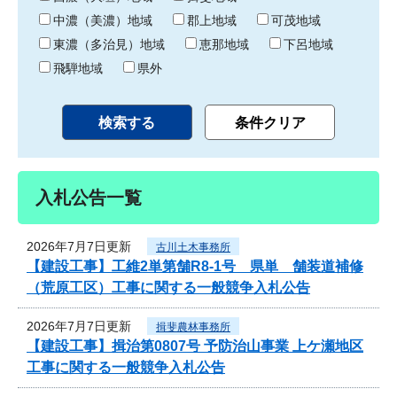
中濃（美濃）地域
郡上地域
可茂地域
東濃（多治見）地域
恵那地域
下呂地域
飛騨地域
県外
入札公告一覧
2026年7月7日更新
古川土木事務所
【建設工事】工維2単第舗R8-1号 県単 舗装道補修
（荒原工区）工事に関する一般競争入札公告
2026年7月7日更新
揖斐農林事務所
【建設工事】揖治第0807号 予防治山事業 上ケ瀬地区
工事に関する一般競争入札公告