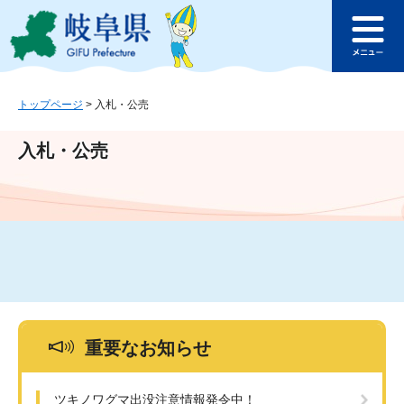
ペ
メ
このページの本文へ
ー
ニ
メ
ジ
ュ
ニ
の
ー
ュ
先
を
ー
頭
飛
トップページ
>
入札・公売
で
ば
す
し
入札・公売
。
て
本
文
へ
重要なお知らせ
ツキノワグマ出没注意情報発令中！