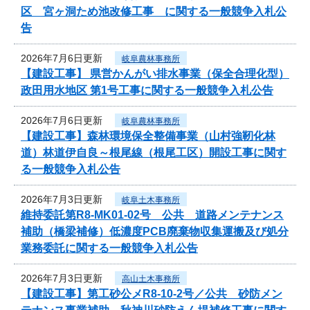
区 宮ヶ洞ため池改修工事 に関する一般競争入札公
告
2026年7月6日更新
岐阜農林事務所
【建設工事】 県営かんがい排水事業（保全合理化型）
政田用水地区 第1号工事に関する一般競争入札公告
2026年7月6日更新
岐阜農林事務所
【建設工事】森林環境保全整備事業（山村強靭化林
道）林道伊自良～根尾線（根尾工区）開設工事に関す
る一般競争入札公告
2026年7月3日更新
岐阜土木事務所
維持委託第R8-MK01-02号 公共 道路メンテナンス
補助（橋梁補修）低濃度PCB廃棄物収集運搬及び処分
業務委託に関する一般競争入札公告
2026年7月3日更新
高山土木事務所
【建設工事】第工砂公メR8-10-2号／公共 砂防メン