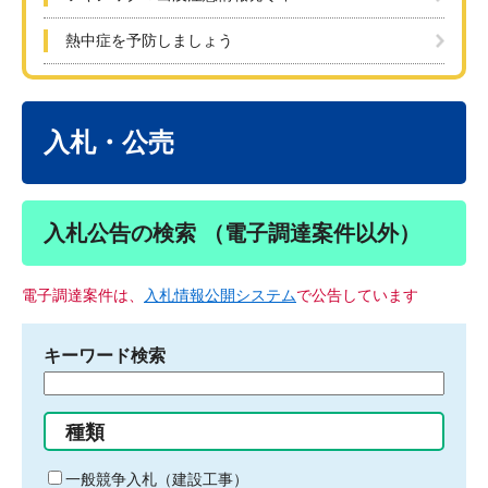
熱中症を予防しましょう
本
文
入札・公売
入札公告の検索 （電子調達案件以外）
電子調達案件は、
入札情報公開システム
で公告しています
キーワード検索
検
索
す
種類
る
キ
一般競争入札（建設工事）