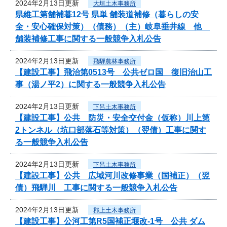
2024年2月13日更新
大垣土木事務所
県維工第舗補暮12号 県単 舗装道補修（暮らしの安
全・安心確保対策）（債務）（主）岐阜垂井線 他
舗装補修工事に関する一般競争入札公告
2024年2月13日更新
飛騨農林事務所
【建設工事】飛治第0513号 公共ゼロ国 復旧治山工
事（湯ノ平2）に関する一般競争入札公告
2024年2月13日更新
下呂土木事務所
【建設工事】公共 防災・安全交付金（仮称）川上第
2トンネル（坑口部落石等対策）（翌債）工事に関す
る一般競争入札公告
2024年2月13日更新
下呂土木事務所
【建設工事】公共 広域河川改修事業（国補正）（翌
債）飛騨川 工事に関する一般競争入札公告
2024年2月13日更新
郡上土木事務所
【建設工事】公河工第R5国補正堰改-1号 公共 ダム