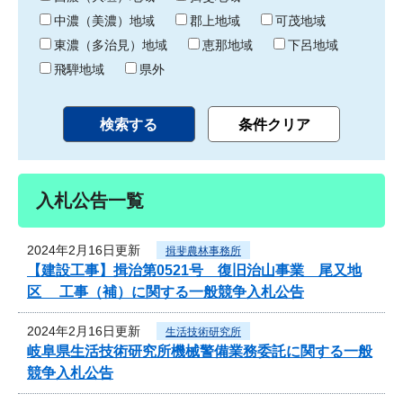
中濃（美濃）地域
郡上地域
可茂地域
東濃（多治見）地域
恵那地域
下呂地域
飛騨地域
県外
入札公告一覧
2024年2月16日更新
揖斐農林事務所
【建設工事】揖治第0521号 復旧治山事業 尾又地
区 工事（補）に関する一般競争入札公告
2024年2月16日更新
生活技術研究所
岐阜県生活技術研究所機械警備業務委託に関する一般
競争入札公告