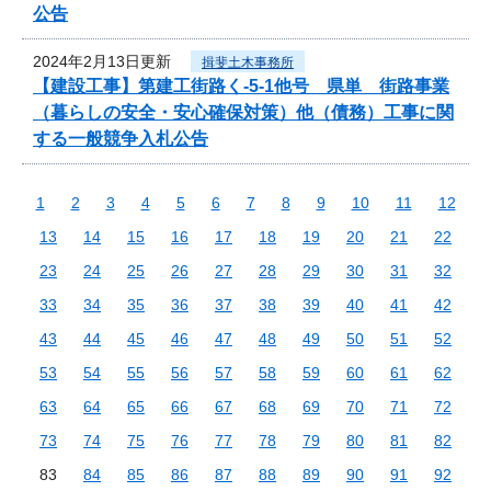
公告
2024年2月13日更新
揖斐土木事務所
【建設工事】第建工街路く-5-1他号 県単 街路事業
（暮らしの安全・安心確保対策）他（債務）工事に関
する一般競争入札公告
1
2
3
4
5
6
7
8
9
10
11
12
13
14
15
16
17
18
19
20
21
22
23
24
25
26
27
28
29
30
31
32
33
34
35
36
37
38
39
40
41
42
43
44
45
46
47
48
49
50
51
52
53
54
55
56
57
58
59
60
61
62
63
64
65
66
67
68
69
70
71
72
73
74
75
76
77
78
79
80
81
82
83
84
85
86
87
88
89
90
91
92