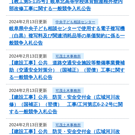
【教工第5-135号】岐阜北高等学校体育館屋根外壁内
部改修工事に関する一般競争入札公告
2024年2月13日更新
中央子ども相談センター
岐阜県中央子ども相談センターで使用する電子複写機
（白黒）複写料及び関連消耗品等の単価契約に係る一
般競争入札公告
2024年2月13日更新
可茂土木事務所
【建設工事】公共 道路交通安全施設等整備事業費補
助（交通安全対策分）（国補正）（翌債）工事に関す
る一般競争入札公告
2024年2月13日更新
可茂土木事務所
【建設工事】公共 防災・安全交付金（広域河川改
修）（国補正）（翌債） 工事/工河第広6-2-2号に関
する一般競争入札公告
2024年2月13日更新
可茂土木事務所
【建設工事】公共 防災・安全交付金（広域河川改