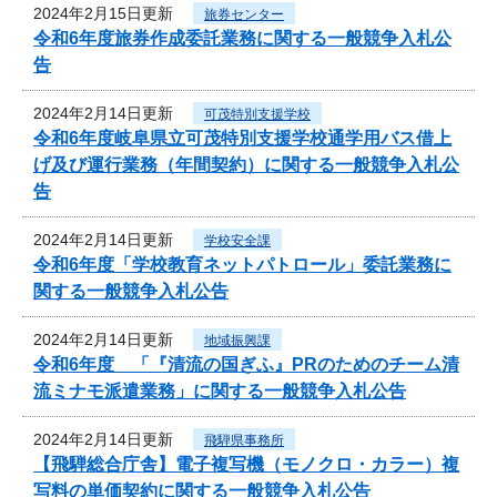
2024年2月15日更新
旅券センター
令和6年度旅券作成委託業務に関する一般競争入札公
告
2024年2月14日更新
可茂特別支援学校
令和6年度岐阜県立可茂特別支援学校通学用バス借上
げ及び運行業務（年間契約）に関する一般競争入札公
告
2024年2月14日更新
学校安全課
令和6年度「学校教育ネットパトロール」委託業務に
関する一般競争入札公告
2024年2月14日更新
地域振興課
令和6年度 「『清流の国ぎふ』PRのためのチーム清
流ミナモ派遣業務」に関する一般競争入札公告
2024年2月14日更新
飛騨県事務所
【飛騨総合庁舎】電子複写機（モノクロ・カラー）複
写料の単価契約に関する一般競争入札公告