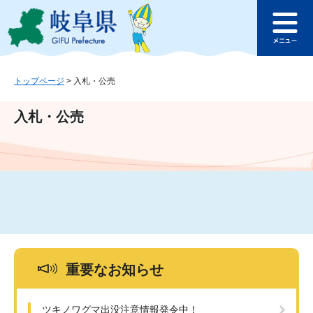
ペ
メ
このページの本文へ
ー
ニ
メ
ジ
ュ
ニ
の
ー
ュ
先
を
ー
頭
飛
トップページ
>
入札・公売
で
ば
す
し
入札・公売
。
て
本
文
へ
重要なお知らせ
ツキノワグマ出没注意情報発令中！