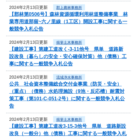
2024年2月13日更新
郡上農林事務所
【郡林第0506号】森林資源循環利用林道整備事業 林
業専用道那留~六ノ里線（1工区）開設工事に関する一
般競争入札公告
2024年2月13日更新
揖斐土木事務所
【建設工事】第建工道改く-3-11他号 県単 道路新
設改良（暮らしの安全・安心確保対策）他（債務）工
事に関する一般競争入札公告
2024年2月13日更新
流域浄水事務所
公共 社会資本整備総合交付金事業（防災・安全）
（重点）（債務）水処理施設（9池・反応槽）耐震対
策工事（第101-C-051-2号）に関する一般競争入札公
告
2024年2月13日更新
揖斐土木事務所
【建設工事】第建工道改3-15-3他号 県単 道路新設
改良（一般分）他（債務）工事に関する一般競争入札