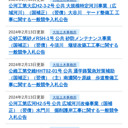
公河工第大広H2-3-2号 公共 大規模特定河川事業（広
域河川）（国補正）（翌債）大谷川 ヤード整備工 工
事に関する一般競争入札公告
2024年2月13日更新
大垣土木事務所
公砂工第砂メR5H-1号 公共 砂防メンテナンス事業
（国補正）（翌債）今須川 堰堤改築工工事に関する
一般競争入札公告
2024年2月13日更新
大垣土木事務所
公維工第交維HHT02-01号 公共 通学路緊急対策補助
（国補正）（翌債）（主）南濃関ケ原線 歩道整備工
事に関する一般競争入札公告
2024年2月13日更新
大垣土木事務所
公河工第広河H2-5号 公共 広域河川改修事業（国補
正）（翌債）水門川 掘削護岸工事に関する一般競争
入札公告