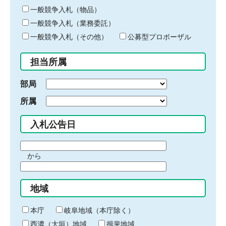
ー
一般競争入札（物品）
ワ
一般競争入札（業務委託）
ー
ド
一般競争入札（その他）
公募型プロポーザル
を
入
担当所属
力
部局
所属
入札公告日
期
から
間
期
の
間
始
地域
の
ま
終
り
わ
本庁
岐阜地域（本庁除く）
り
西濃（大垣）地域
揖斐地域