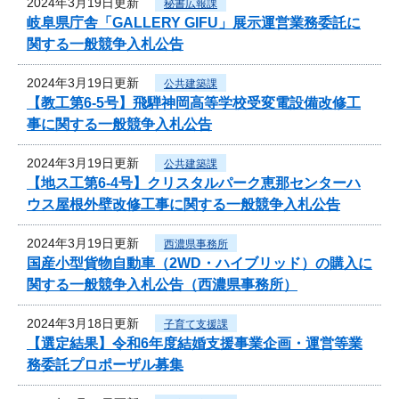
2024年3月19日更新
秘書広報課
岐阜県庁舎「GALLERY GIFU」展示運営業務委託に
関する一般競争入札公告
2024年3月19日更新
公共建築課
【教工第6-5号】飛騨神岡高等学校受変電設備改修工
事に関する一般競争入札公告
2024年3月19日更新
公共建築課
【地ス工第6-4号】クリスタルパーク恵那センターハ
ウス屋根外壁改修工事に関する一般競争入札公告
2024年3月19日更新
西濃県事務所
国産小型貨物自動車（2WD・ハイブリッド）の購入に
関する一般競争入札公告（西濃県事務所）
2024年3月18日更新
子育て支援課
【選定結果】令和6年度結婚支援事業企画・運営等業
務委託プロポーザル募集