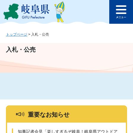
ペ
メ
このページの本文へ
ー
ニ
メ
ジ
ュ
ニ
の
ー
ュ
先
を
ー
頭
飛
トップページ
>
入札・公売
で
ば
す
し
入札・公売
。
て
本
文
へ
重要なお知らせ
知事記者会見「楽しすぎるぞ岐阜！岐阜県アウトドア