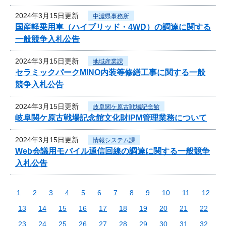
2024年3月15日更新
中濃県事務所
国産軽乗用車（ハイブリッド・4WD）の調達に関する
一般競争入札公告
2024年3月15日更新
地域産業課
セラミックパークMINO内装等修繕工事に関する一般
競争入札公告
2024年3月15日更新
岐阜関ケ原古戦場記念館
岐阜関ケ原古戦場記念館文化財IPM管理業務について
2024年3月15日更新
情報システム課
Web会議用モバイル通信回線の調達に関する一般競争
入札公告
1
2
3
4
5
6
7
8
9
10
11
12
13
14
15
16
17
18
19
20
21
22
23
24
25
26
27
28
29
30
31
32