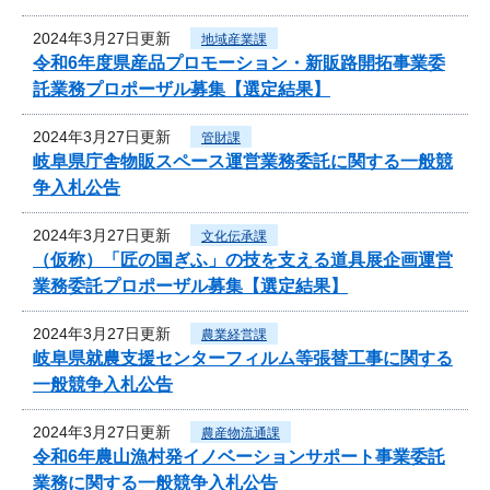
2024年3月27日更新
地域産業課
令和6年度県産品プロモーション・新販路開拓事業委
託業務プロポーザル募集【選定結果】
2024年3月27日更新
管財課
岐阜県庁舎物販スペース運営業務委託に関する一般競
争入札公告
2024年3月27日更新
文化伝承課
（仮称）「匠の国ぎふ」の技を支える道具展企画運営
業務委託プロポーザル募集【選定結果】
2024年3月27日更新
農業経営課
岐阜県就農支援センターフィルム等張替工事に関する
一般競争入札公告
2024年3月27日更新
農産物流通課
令和6年農山漁村発イノベーションサポート事業委託
業務に関する一般競争入札公告