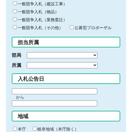
キ
一般競争入札（建設工事）
ー
一般競争入札（物品）
ワ
一般競争入札（業務委託）
ー
ド
一般競争入札（その他）
公募型プロポーザル
を
入
担当所属
力
部局
所属
入札公告日
期
から
間
期
の
間
始
地域
の
ま
終
り
わ
本庁
岐阜地域（本庁除く）