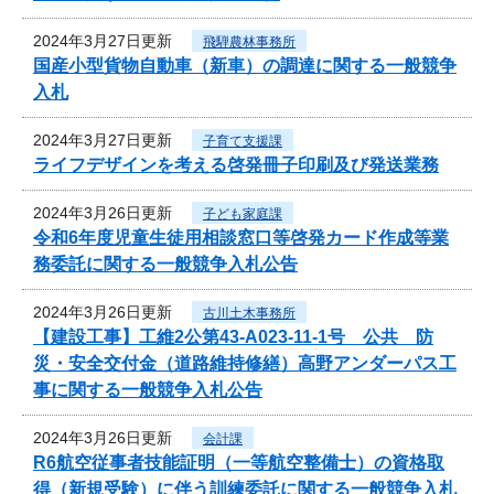
2024年3月27日更新
飛騨農林事務所
国産小型貨物自動車（新車）の調達に関する一般競争
入札
2024年3月27日更新
子育て支援課
ライフデザインを考える啓発冊子印刷及び発送業務
2024年3月26日更新
子ども家庭課
令和6年度児童生徒用相談窓口等啓発カード作成等業
務委託に関する一般競争入札公告
2024年3月26日更新
古川土木事務所
【建設工事】工維2公第43-A023-11-1号 公共 防
災・安全交付金（道路維持修繕）高野アンダーパス工
事に関する一般競争入札公告
2024年3月26日更新
会計課
R6航空従事者技能証明（一等航空整備士）の資格取
得（新規受験）に伴う訓練委託に関する一般競争入札