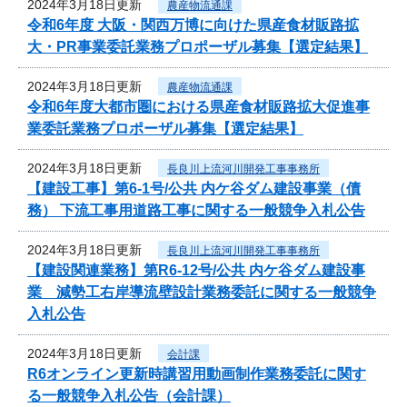
2024年3月18日更新
農産物流通課
令和6年度 大阪・関西万博に向けた県産食材販路拡
大・PR事業委託業務プロポーザル募集【選定結果】
2024年3月18日更新
農産物流通課
令和6年度大都市圏における県産食材販路拡大促進事
業委託業務プロポーザル募集【選定結果】
2024年3月18日更新
長良川上流河川開発工事事務所
【建設工事】第6-1号/公共 内ケ谷ダム建設事業（債
務） 下流工事用道路工事に関する一般競争入札公告
2024年3月18日更新
長良川上流河川開発工事事務所
【建設関連業務】第R6-12号/公共 内ケ谷ダム建設事
業 減勢工右岸導流壁設計業務委託に関する一般競争
入札公告
2024年3月18日更新
会計課
R6オンライン更新時講習用動画制作業務委託に関す
る一般競争入札公告（会計課）