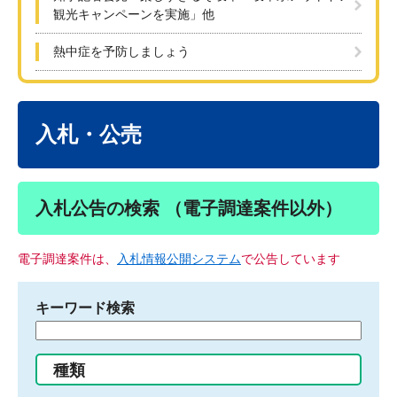
観光キャンペーンを実施」他
熱中症を予防しましょう
本
文
入札・公売
入札公告の検索 （電子調達案件以外）
電子調達案件は、
入札情報公開システム
で公告しています
キーワード検索
検
索
す
種類
る