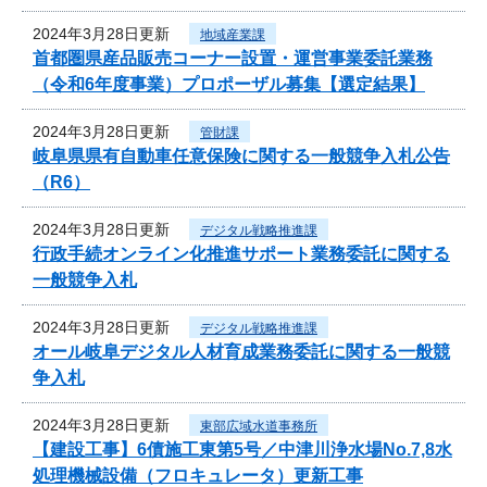
2024年3月28日更新
地域産業課
首都圏県産品販売コーナー設置・運営事業委託業務
（令和6年度事業）プロポーザル募集【選定結果】
2024年3月28日更新
管財課
岐阜県県有自動車任意保険に関する一般競争入札公告
（R6）
2024年3月28日更新
デジタル戦略推進課
行政手続オンライン化推進サポート業務委託に関する
一般競争入札
2024年3月28日更新
デジタル戦略推進課
オール岐阜デジタル人材育成業務委託に関する一般競
争入札
2024年3月28日更新
東部広域水道事務所
【建設工事】6債施工東第5号／中津川浄水場No.7,8水
処理機械設備（フロキュレータ）更新工事