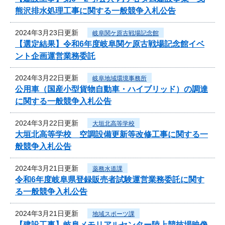
熊沢排水処理工事に関する一般競争入札公告
2024年3月23日更新
岐阜関ケ原古戦場記念館
【選定結果】令和6年度岐阜関ケ原古戦場記念館イベ
ント企画運営業務委託
2024年3月22日更新
岐阜地域環境事務所
公用車（国産小型貨物自動車・ハイブリッド）の調達
に関する一般競争入札公告
2024年3月22日更新
大垣北高等学校
大垣北高等学校 空調設備更新等改修工事に関する一
般競争入札公告
2024年3月21日更新
薬務水道課
令和6年度岐阜県登録販売者試験運営業務委託に関す
る一般競争入札公告
2024年3月21日更新
地域スポーツ課
【建設工事】岐阜メモリアルセンター陸上競技場映像