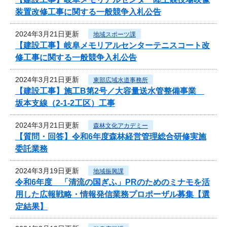
装置改修工事に関する一般競争入札公告
2024年3月21日更新
地域スポーツ課
【建設工事】岐阜メモリアルセンターテニスコート改
修工事に関する一般競争入札公告
2024年3月21日更新
東部広域水道事務所
【建設工事】施工B第2号／大容量送水管整備事業
坂本支線（2-1-2工区）工事
2024年3月21日更新
森林文化アカデミー
【質問・回答】令和6年度森林経営管理総合研修実施
委託業務
2024年3月19日更新
地域振興課
令和6年度 「清流の国ぎふ」PRのためのミナモを活
用した広報戦略・情報発信業務プロポーザル募集【選
定結果】