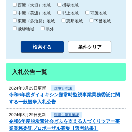
り
西濃（大垣）地域
揖斐地域
中濃（美濃）地域
郡上地域
可茂地域
東濃（多治見）地域
恵那地域
下呂地域
飛騨地域
県外
入札公告一覧
2024年3月29日更新
環境管理課
令和6年度ダイオキシン類常時監視事業業務委託に関
する一般競争入札公告
2024年3月29日更新
環境生活政策課
令和6年度脱炭素社会ぎふを支える人づくりツアー事
業業務委託プロポーザル募集【選考結果】