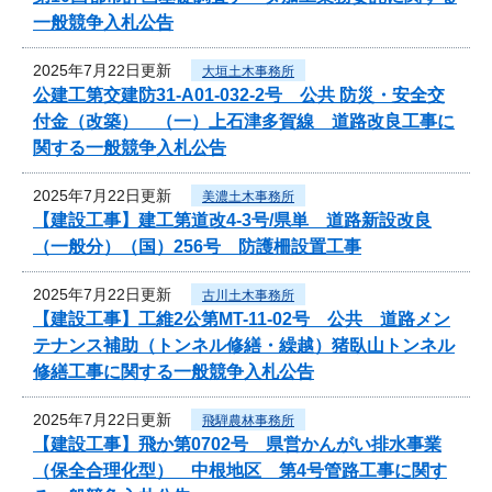
一般競争入札公告
2025年7月22日更新
大垣土木事務所
公建工第交建防31-A01-032-2号 公共 防災・安全交
付金（改築） （一）上石津多賀線 道路改良工事に
関する一般競争入札公告
2025年7月22日更新
美濃土木事務所
【建設工事】建工第道改4-3号/県単 道路新設改良
（一般分）（国）256号 防護柵設置工事
2025年7月22日更新
古川土木事務所
【建設工事】工維2公第MT-11-02号 公共 道路メン
テナンス補助（トンネル修繕・繰越）猪臥山トンネル
修繕工事に関する一般競争入札公告
2025年7月22日更新
飛騨農林事務所
【建設工事】飛か第0702号 県営かんがい排水事業
（保全合理化型） 中根地区 第4号管路工事に関す