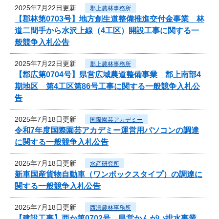
2025年7月22日更新
郡上農林事務所
【郡林第0703号】地方創生道整備推進交付金事業 林
道二間手から水沢上線（4工区）開設工事に関する一
般競争入札公告
2025年7月22日更新
郡上農林事務所
【郡広第0704号】県営広域農道整備事業 郡上南部4
期地区 第4工区第86号工事に関する一般競争入札公
告
2025年7月18日更新
国際園芸アカデミー
令和7年度国際園芸アカデミー運営用パソコンの調達
に関する一般競争入札公告
2025年7月18日更新
水産研究所
新車国産貨物自動車（ワンボックスタイプ）の調達に
関する一般競争入札公告
2025年7月18日更新
西濃農林事務所
【建設工事】西か第0702号 県営かんがい排水事業