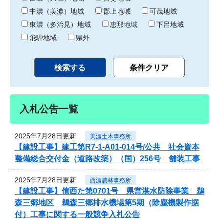
中濃（美濃）地域
郡上地域
可茂地域
東濃（多治見）地域
恵那地域
下呂地域
飛騨地域
県外
入札公告一覧
2025年7月28日更新
美濃土木事務所
【建設工事】建工第R7-1-A01-014号/公共 社会資本
整備総合交付金（道路改築）（国）256号 舗装工事
2025年7月28日更新
西濃農林事務所
【建設工事】債西た第0701号 県営湛水防除事業 鵜
森三郷地区 鵜森三郷排水機場第5期（除塵機製作据
付）工事に関する一般競争入札公告