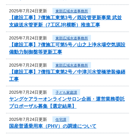
2025年7月24日更新
東部広域水道事務所
【建設工事】7債施工東第3号／既設管更新事業 武並
支線送水管更新（7工区JR横断）推進工事
2025年7月24日更新
東部広域水道事務所
【建設工事】7債施工可第5号／山之上浄水場空気源設
備動力制御盤等更新工事
2025年7月24日更新
東部広域水道事務所
【建設工事】7債指工東第2号／中津川水管橋塗装修繕
工事
2025年7月24日更新
子ども家庭課
ヤングケアラーオンラインサロン企画・運営業務委託
プロポーザル募集【選定結果】
2025年7月24日更新
住宅課
国産普通乗用車（PHV）の調達について