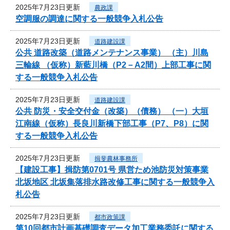
2025年7月23日更新
農政課
空調服の調達に関する一般競争入札公告
2025年7月23日更新
道路建設課
公共 道路改築（道路メンテナンス事業） （主）川島
三輪線 （仮称）新藍川橋（P2－A2間）上部工事に関
する一般競争入札公告
2025年7月23日更新
道路建設課
公共 防災・安全交付金（改築）（債務） （一）大垣
江南線（仮称）長良川新橋下部工事（P7、P8）に関
する一般競争入札公告
2025年7月23日更新
揖斐農林事務所
【建設工事】揖防第0701号 県営ため池防災対策事業
北坂地区 北坂集落排水路改修工事に関する一般競争入
札公告
2025年7月23日更新
都市政策課
第10回都市計画基礎調査データ加工業務委託に関する