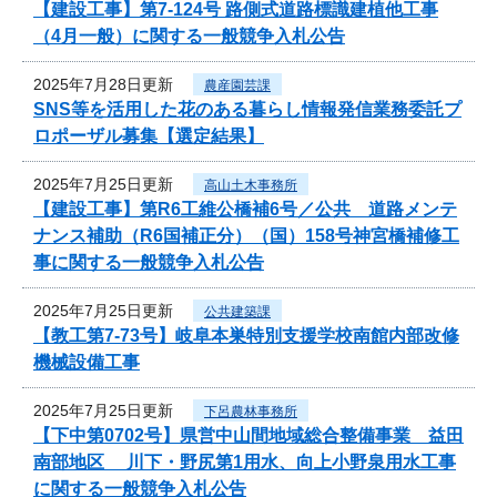
【建設工事】第7-124号 路側式道路標識建植他工事
（4月一般）に関する一般競争入札公告
2025年7月28日更新
農産園芸課
SNS等を活用した花のある暮らし情報発信業務委託プ
ロポーザル募集【選定結果】
2025年7月25日更新
高山土木事務所
【建設工事】第R6工維公橋補6号／公共 道路メンテ
ナンス補助（R6国補正分）（国）158号神宮橋補修工
事に関する一般競争入札公告
2025年7月25日更新
公共建築課
【教工第7-73号】岐阜本巣特別支援学校南館内部改修
機械設備工事
2025年7月25日更新
下呂農林事務所
【下中第0702号】県営中山間地域総合整備事業 益田
南部地区 川下・野尻第1用水、向上小野泉用水工事
に関する一般競争入札公告