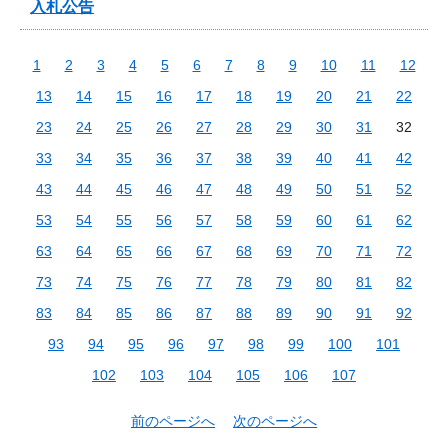
入札公告
1
2
3
4
5
6
7
8
9
10
11
12
13
14
15
16
17
18
19
20
21
22
23
24
25
26
27
28
29
30
31
32
33
34
35
36
37
38
39
40
41
42
43
44
45
46
47
48
49
50
51
52
53
54
55
56
57
58
59
60
61
62
63
64
65
66
67
68
69
70
71
72
73
74
75
76
77
78
79
80
81
82
83
84
85
86
87
88
89
90
91
92
93
94
95
96
97
98
99
100
101
102
103
104
105
106
107
前のページへ
次のページへ