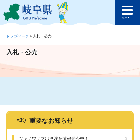
ペ
メ
このページの本文へ
ー
ニ
メ
ジ
ュ
ニ
の
ー
ュ
先
を
ー
頭
飛
トップページ
>
入札・公売
で
ば
す
し
入札・公売
。
て
本
文
へ
重要なお知らせ
ツキノワグマ出没注意情報発令中！