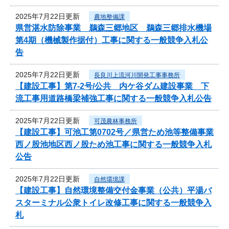
2025年7月22日更新
農地整備課
県営湛水防除事業 鵜森三郷地区 鵜森三郷排水機場
第4期（機械製作据付）工事に関する一般競争入札公
告
2025年7月22日更新
長良川上流河川開発工事事務所
【建設工事】第7-2号/公共 内ケ谷ダム建設事業 下
流工事用道路橋梁補強工事に関する一般競争入札公告
2025年7月22日更新
可茂農林事務所
【建設工事】可池工第0702号／県営ため池等整備事業
西ノ股池地区西ノ股ため池工事に関する一般競争入札
公告
2025年7月22日更新
自然環境課
【建設工事】自然環境整備交付金事業（公共）平湯バ
スターミナル公衆トイレ改修工事に関する一般競争入
札