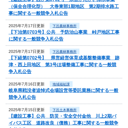
（保全合理化型） 大巻東部1期地区 第2期排水路工
事に関する一般競争入札公告
2025年7月17日更新
下呂農林事務所
【下治第0703号】公共 予防治山事業 峠戸地区工事
に関する一般競争入札公告
2025年7月17日更新
下呂農林事務所
【下経第0702号】 県営経営体育成基盤整備事業 跡
津・西上田地区 第3号ほ場整備工事に関する一般競
争入札公告
2025年7月16日更新
地域福祉課
岐阜県戦没者追悼式会場設営等委託業務に関する一般
競争入札公告
2025年7月15日更新
下呂土木事務所
【建設工事】公共 防災・安全交付金他 川上2期バ
イパス工区 道路改良（債務）工事に関する一般競争