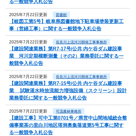
る一般競争入札公告
2025年7月22日更新
図書館
【岐図工第5号】岐阜県図書館地下駐車場塗装更新工
事（営繕工事）に関する一般競争入札公告
2025年7月22日更新
長良川上流河川開発工事事務所
【建設関連業務】第R7-17号/公共 内ケ谷ダム建設事
業 河川定期横断測量（その2）業務委託に関する一
般競争入札公告
2025年7月22日更新
長良川上流河川開発工事事務所
【建設関連業務】第R7-15号/公共 内ケ谷ダム建設事
業 試験湛水時放流能力増強設備（スクリーン）設計
業務委託に関する一般競争入札公告
2025年7月22日更新
可茂農林事務所
【建設工事】可中工第0701号／県営中山間地域総合整
備事業茶の里白川地区塔洞奥集落道第5号工事に関す
る一般競争入札公告