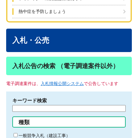
熱中症を予防しましょう
本
文
入札・公売
入札公告の検索 （電子調達案件以外）
電子調達案件は、
入札情報公開システム
で公告しています
キーワード検索
検
索
す
種類
る
キ
一般競争入札（建設工事）