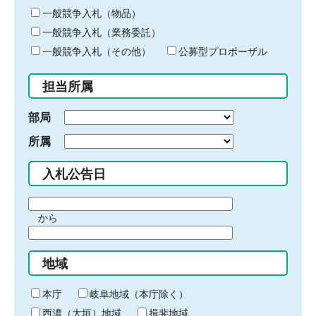
ー
一般競争入札（物品）
ワ
一般競争入札（業務委託）
ー
ド
一般競争入札（その他）
公募型プロポーザル
を
入
担当所属
力
部局
所属
入札公告日
期
から
間
期
の
間
始
地域
の
ま
終
り
わ
本庁
岐阜地域（本庁除く）
り
西濃（大垣）地域
揖斐地域