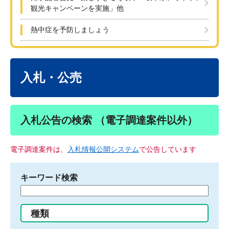
観光キャンペーンを実施」他
熱中症を予防しましょう
本
文
入札・公売
入札公告の検索 （電子調達案件以外）
電子調達案件は、
入札情報公開システム
で公告しています
キーワード検索
検
索
す
種類
る