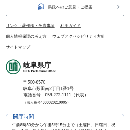
県政へのご意見・ご提案
リンク・著作権・免責事項
利用ガイド
個人情報保護の考え方
ウェブアクセシビリティ方針
サイトマップ
岐阜県庁
GIFU Prefectural Office
〒500-8570
岐阜市薮田南2丁目1番1号
電話番号 058-272-1111（代表）
（法人番号4000020210005）
開庁時間
午前8時30分から午後5時15分まで
（土曜日、日曜日、祝