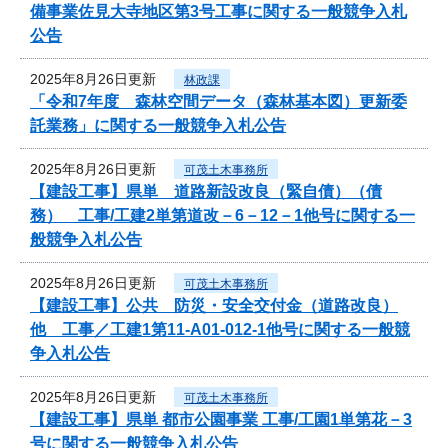
備事業佐見大寺地区第3号工事に関する一般競争入札
公告
2025年8月26日更新
林政課
「令和7年度 森林空間データ（森林基本図）更新委
託業務」に関する一般競争入札公告
2025年8月26日更新
可茂土木事務所
【建設工事】県単 道路新設改良（緊自債）（債
務） 工事/工建2単第道改－6－12－1他号に関する一
般競争入札公告
2025年8月26日更新
可茂土木事務所
【建設工事】公共 防災・安全交付金（道路改良）
他 工事／工建1第11-A01-012-1他号に関する一般競
争入札公告
2025年8月26日更新
可茂土木事務所
【建設工事】県単 都市公園事業 工事/工園1単第花－3
号に関する一般競争入札公告