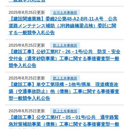
2025年8月25日更新
古川土木事務所
【建設関連業務】委維2公第48-A2-BR-11-A号 公共
道路メンテナンス補助（JR跨線橋梁点検）委託に関
する一般競争入札公告
2025年8月25日更新
郡上土木事務所
【建設工事】公砂工第R7－26－1号/公共 防災・安全
交付金（通常砂防事業）工事に関する事後審査型一般
競争入札公告
2025年8月25日更新
郡上土木事務所
【建設工事】単交工第現構－1他号/県単 現道構造改
築（交通事故防止）他（債務）工事に関する事後審査
型一般競争入札公告
2025年8月25日更新
郡上土木事務所
【建設工事】公交工第HT－05－01号/公共 通学路緊
急対策補助事業（債務）工事に関する事後審査型一般