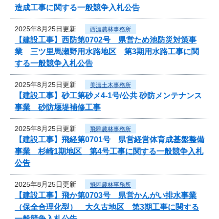
造成工事に関する一般競争入札公告
2025年8月25日更新
西濃農林事務所
【建設工事】西防第0702号 県営ため池防災対策事
業 三ツ里馬瀬野用水路地区 第3期用水路工事に関
する一般競争入札公告
2025年8月25日更新
美濃土木事務所
【建設工事】砂工第砂メ4-1号/公共 砂防メンテナンス
事業 砂防堰堤補修工事
2025年8月25日更新
飛騨農林事務所
【建設工事】飛経第0701号 県営経営体育成基盤整備
事業 杉崎1期地区 第4号工事に関する一般競争入札
公告
2025年8月25日更新
飛騨農林事務所
【建設工事】飛か第0703号 県営かんがい排水事業
（保全合理化型） 大久古地区 第3期工事に関する
一般競争入札公告