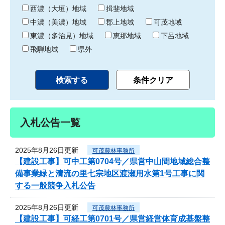
り
西濃（大垣）地域
揖斐地域
中濃（美濃）地域
郡上地域
可茂地域
東濃（多治見）地域
恵那地域
下呂地域
飛騨地域
県外
入札公告一覧
2025年8月26日更新
可茂農林事務所
【建設工事】可中工第0704号／県営中山間地域総合整
備事業緑と清流の里七宗地区渡瀬用水第1号工事に関
する一般競争入札公告
2025年8月26日更新
可茂農林事務所
【建設工事】可経工第0701号／県営経営体育成基盤整