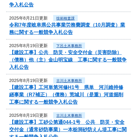
争入札公告
2025年8月21日更新
技術検査課
令和7年度岐阜県公共事業労務費調査（10月調査）業
務に関する一般競争入札公告
2025年8月19日更新
下呂土木事務所
【建設工事】公共 防災・安全交付金（災害防除）
（債務）他（主）金山明宝線 工事に関する一般競争
入札公告
2025年8月19日更新
古川土木事務所
【建設工事】工河単第河修H1号 県単 河川維持修
繕事業（R7補正）（債務）荒城川（是重）河道掘削
工事に関する一般競争入札公告
2025年8月19日更新
古川土木事務所
【建設工事】工砂公第通044-1号 公共 防災・安全
交付金（通常砂防事業）一本栃洞砂防えん堤工事に関
する一般競争入札公告