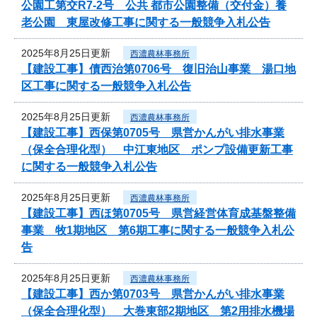
公園工第交R7-2号 公共 都市公園整備（交付金）養
老公園 東屋改修工事に関する一般競争入札公告
2025年8月25日更新
西濃農林事務所
【建設工事】債西治第0706号 復旧治山事業 湯口地
区工事に関する一般競争入札公告
2025年8月25日更新
西濃農林事務所
【建設工事】西保第0705号 県営かんがい排水事業
（保全合理化型） 中江東地区 ポンプ設備更新工事
に関する一般競争入札公告
2025年8月25日更新
西濃農林事務所
【建設工事】西ほ第0705号 県営経営体育成基盤整備
事業 牧1期地区 第6期工事に関する一般競争入札公
告
2025年8月25日更新
西濃農林事務所
【建設工事】西か第0703号 県営かんがい排水事業
（保全合理化型） 大巻東部2期地区 第2用排水機場