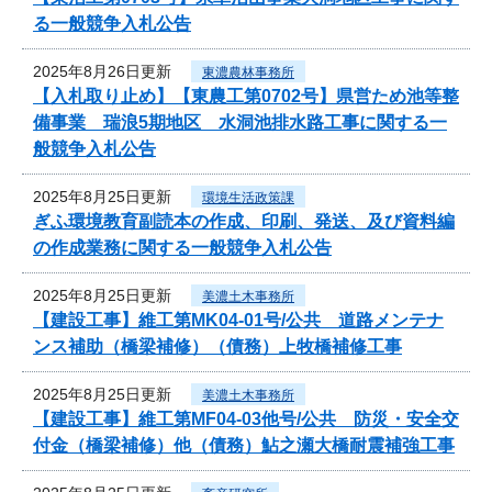
る一般競争入札公告
2025年8月26日更新
東濃農林事務所
【入札取り止め】【東農工第0702号】県営ため池等整
備事業 瑞浪5期地区 水洞池排水路工事に関する一
般競争入札公告
2025年8月25日更新
環境生活政策課
ぎふ環境教育副読本の作成、印刷、発送、及び資料編
の作成業務に関する一般競争入札公告
2025年8月25日更新
美濃土木事務所
【建設工事】維工第MK04-01号/公共 道路メンテナ
ンス補助（橋梁補修）（債務）上牧橋補修工事
2025年8月25日更新
美濃土木事務所
【建設工事】維工第MF04-03他号/公共 防災・安全交
付金（橋梁補修）他（債務）鮎之瀬大橋耐震補強工事