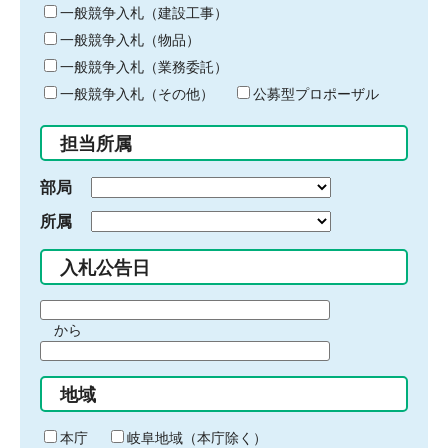
キ
一般競争入札（建設工事）
ー
一般競争入札（物品）
ワ
一般競争入札（業務委託）
ー
ド
一般競争入札（その他）
公募型プロポーザル
を
入
担当所属
力
部局
所属
入札公告日
期
から
間
期
の
間
始
地域
の
ま
終
り
わ
本庁
岐阜地域（本庁除く）