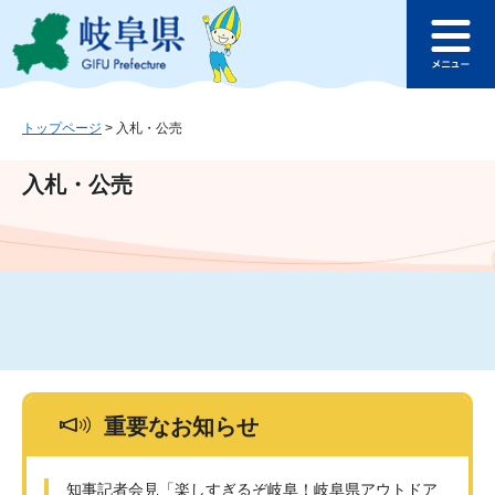
ペ
メ
このページの本文へ
ー
ニ
メ
ジ
ュ
ニ
の
ー
ュ
先
を
ー
頭
飛
トップページ
>
入札・公売
で
ば
す
し
入札・公売
。
て
本
文
へ
重要なお知らせ
知事記者会見「楽しすぎるぞ岐阜！岐阜県アウトドア