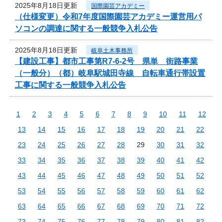
2025年8月18日更新
国際園芸アカデミー
（仕様変更）令和7年度国際園芸アカデミー運営用パ
ソコンの調達に関する一般競争入札公告
2025年8月18日更新
岐阜土木事務所
【建設工事】都市工事第R7-6-2号 県単 街路事業
（一般分）（都）岐阜駅城田寺線 自転車通行帯設置
工事に関する一般競争入札公告
1
2
3
4
5
6
7
8
9
10
11
12
13
14
15
16
17
18
19
20
21
22
23
24
25
26
27
28
29
30
31
32
33
34
35
36
37
38
39
40
41
42
43
44
45
46
47
48
49
50
51
52
53
54
55
56
57
58
59
60
61
62
63
64
65
66
67
68
69
70
71
72
73
74
75
76
77
78
79
80
81
82