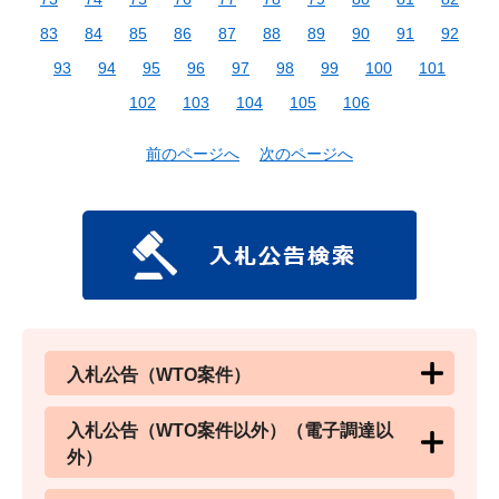
83
84
85
86
87
88
89
90
91
92
93
94
95
96
97
98
99
100
101
102
103
104
105
106
前のページへ
次のページへ
入札公告（WTO案件）
入札公告（WTO案件以外）（電子調達以
外）