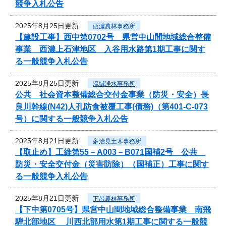
競争入札公告
2025年8月25日更新
西濃農林事務所
【建設工事】西中第0702号 県営中山間地域総合整備
事業 西濃上石津地区 入谷用水路第1期工事に関す
る一般競争入札公告
2025年8月25日更新
流域浄水事務所
公共 社会資本整備総合交付金事業（防災・安全）長
良川幹線(N42)人孔防食被覆工事(債務)（第401-C-073
号）に関する一般競争入札公告
2025年8月21日更新
多治見土木事務所
【取止め】工維第55－A003－B071国補2号 公共
防災・安全交付金（災害防除）（国補正）工事に関す
る一般競争入札公告
2025年8月21日更新
下呂農林事務所
【下中第0705号】県営中山間地域総合整備事業 南飛
騨北部地区 川西北部用水第1期工事に関する一般競