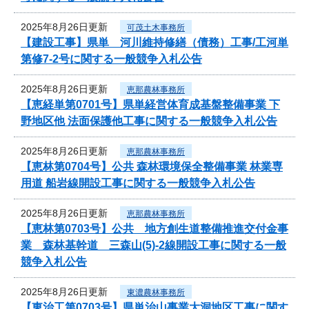
2025年8月26日更新
可茂土木事務所
【建設工事】県単 河川維持修繕（債務）工事/工河単
第修7-2号に関する一般競争入札公告
2025年8月26日更新
恵那農林事務所
【恵経単第0701号】県単経営体育成基盤整備事業 下
野地区他 法面保護他工事に関する一般競争入札公告
2025年8月26日更新
恵那農林事務所
【恵林第0704号】公共 森林環境保全整備事業 林業専
用道 船岩線開設工事に関する一般競争入札公告
2025年8月26日更新
恵那農林事務所
【恵林第0703号】公共 地方創生道整備推進交付金事
業 森林基幹道 三森山(5)-2線開設工事に関する一般
競争入札公告
2025年8月26日更新
東濃農林事務所
【東治工第0703号】県単治山事業大洞地区工事に関す