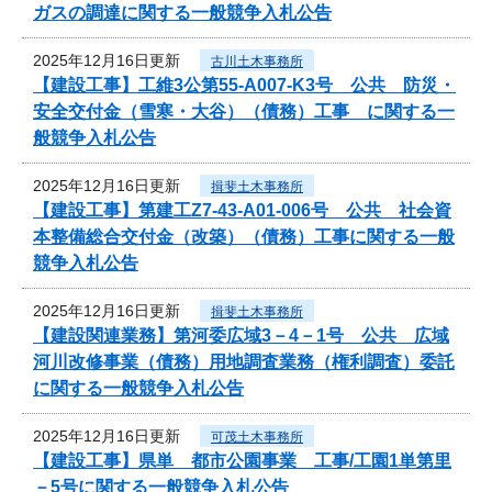
ガスの調達に関する一般競争入札公告
2025年12月16日更新
古川土木事務所
【建設工事】工維3公第55-A007-K3号 公共 防災・
安全交付金（雪寒・大谷）（債務）工事 に関する一
般競争入札公告
2025年12月16日更新
揖斐土木事務所
【建設工事】第建工Z7-43-A01-006号 公共 社会資
本整備総合交付金（改築）（債務）工事に関する一般
競争入札公告
2025年12月16日更新
揖斐土木事務所
【建設関連業務】第河委広域3－4－1号 公共 広域
河川改修事業（債務）用地調査業務（権利調査）委託
に関する一般競争入札公告
2025年12月16日更新
可茂土木事務所
【建設工事】県単 都市公園事業 工事/工園1単第里
－5号に関する一般競争入札公告