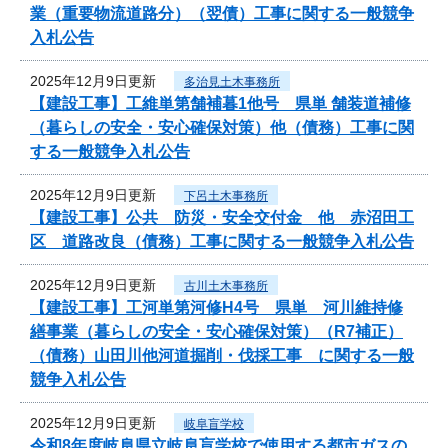
業（重要物流道路分）（翌債）工事に関する一般競争
入札公告
2025年12月9日更新
多治見土木事務所
【建設工事】工維単第舗補暮1他号 県単 舗装道補修
（暮らしの安全・安心確保対策）他（債務）工事に関
する一般競争入札公告
2025年12月9日更新
下呂土木事務所
【建設工事】公共 防災・安全交付金 他 赤沼田工
区 道路改良（債務）工事に関する一般競争入札公告
2025年12月9日更新
古川土木事務所
【建設工事】工河単第河修H4号 県単 河川維持修
繕事業（暮らしの安全・安心確保対策）（R7補正）
（債務）山田川他河道掘削・伐採工事 に関する一般
競争入札公告
2025年12月9日更新
岐阜盲学校
令和8年度岐阜県立岐阜盲学校で使用する都市ガスの