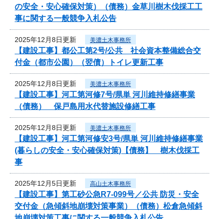
の安全・安心確保対策）（債務）金草川樹木伐採工工
事に関する一般競争入札公告
2025年12月8日更新
美濃土木事務所
【建設工事】都公工第2号/公共 社会資本整備総合交
付金（都市公園）（翌債）トイレ更新工事
2025年12月8日更新
美濃土木事務所
【建設工事】河工第河修7号/県単 河川維持修繕事業
（債務） 保戸島用水代替施設修繕工事
2025年12月8日更新
美濃土木事務所
【建設工事】河工第河修安3号/県単 河川維持修繕事業
(暮らしの安全・安心確保対策)【債務】 樹木伐採工
事
2025年12月5日更新
高山土木事務所
【建設工事】第工砂公急R7-099号／公共 防災・安全
交付金（急傾斜地崩壊対策事業）（債務）松倉急傾斜
地崩壊対策工事に関する一般競争入札公告