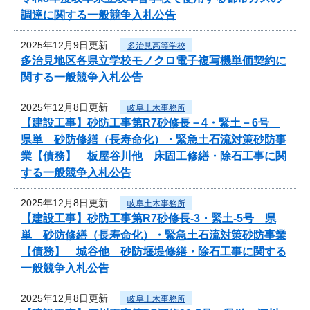
調達に関する一般競争入札公告
2025年12月9日更新
多治見高等学校
多治見地区各県立学校モノクロ電子複写機単価契約に
関する一般競争入札公告
2025年12月8日更新
岐阜土木事務所
【建設工事】砂防工事第R7砂修長－4・緊土－6号
県単 砂防修繕（長寿命化）・緊急土石流対策砂防事
業【債務】 板屋谷川他 床固工修繕・除石工事に関
する一般競争入札公告
2025年12月8日更新
岐阜土木事務所
【建設工事】砂防工事第R7砂修長-3・緊土-5号 県
単 砂防修繕（長寿命化）・緊急土石流対策砂防事業
【債務】 城谷他 砂防堰堤修繕・除石工事に関する
一般競争入札公告
2025年12月8日更新
岐阜土木事務所