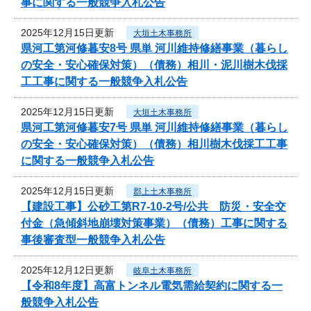
事に関する一般競争入札公告
2025年12月15日更新
大垣土木事務所
県河工第河修暮安8号 県単 河川維持修繕事業（暮らし
の安全・安心確保対策）（債務）相川・泥川樹木伐採
工工事に関する一般競争入札公告
2025年12月15日更新
大垣土木事務所
県河工第河修暮安7号 県単 河川維持修繕事業（暮らし
の安全・安心確保対策）（債務）相川樹木伐採工工事
に関する一般競争入札公告
2025年12月15日更新
郡上土木事務所
【建設工事】公砂工第R7-10-2号/公共 防災・安全交
付金（急傾斜地崩壊対策事業）（債務）工事に関する
事後審査型一般競争入札公告
2025年12月12日更新
岐阜土木事務所
【令和8年度】高富トンネル電気需給契約に関する一
般競争入札公告