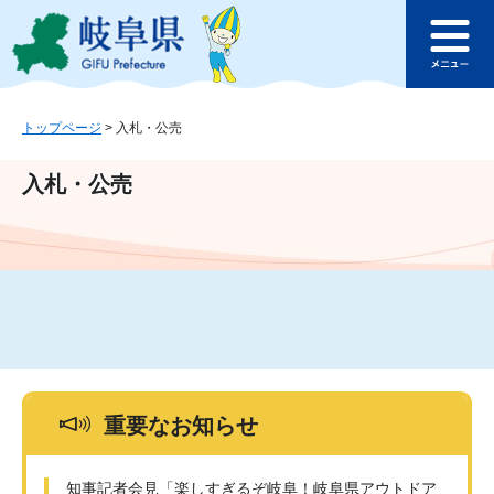
ペ
メ
このページの本文へ
ー
ニ
メ
ジ
ュ
ニ
の
ー
ュ
先
を
ー
頭
飛
トップページ
>
入札・公売
で
ば
す
し
入札・公売
。
て
本
文
へ
重要なお知らせ
知事記者会見「楽しすぎるぞ岐阜！岐阜県アウトドア