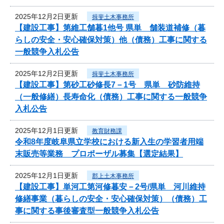
2025年12月2日更新
揖斐土木事務所
【建設工事】第維工舗暮1他号 県単 舗装道補修（暮
らしの安全・安心確保対策）他（債務）工事に関する
一般競争入札公告
2025年12月2日更新
揖斐土木事務所
【建設工事】第砂工砂修長7－1号 県単 砂防維持
（一般修繕）長寿命化（債務）工事に関する一般競争
入札公告
2025年12月1日更新
教育財務課
令和8年度岐阜県立学校における新入生の学習者用端
末販売等業務 プロポーザル募集【選定結果】
2025年12月1日更新
郡上土木事務所
【建設工事】単河工第河修暮安－2号/県単 河川維持
修繕事業（暮らしの安全・安心確保対策）（債務）工
事に関する事後審査型一般競争入札公告