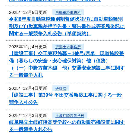
2025年12月5日更新
自動車税事務所
令和8年度自動車税種別割督促状並びに自動車税種別
割及び自動車税差押予告書・警告書作成等業務委託に
関する一般競争入札公告（単価契約）
2025年12月4日更新
恵那土木事務所
【建設工事】交工第現施暮－1他号/県単 現道施設整
備（暮らしの安全・安心確保対策）他（債務）
（（一）中野方苗木線 他）交通安全施設工事に関す
る一般競争入札
2025年12月4日更新
会計課
【建設工事】第39号 平田交番新築工事に関する一般
競争入札公告
2025年12月3日更新
土岐紅陵高等学校
岐阜県立土岐紅陵高等学校への自動販売機設置に関す
る一般競争入札公告