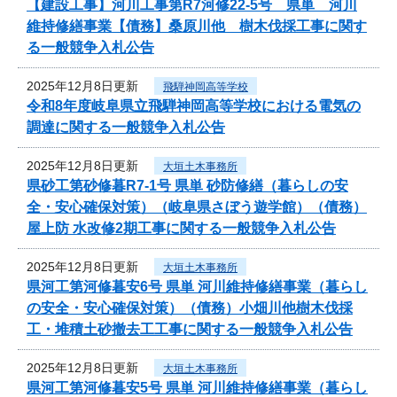
【建設工事】河川工事第R7河修22-5号 県単 河川
維持修繕事業【債務】桑原川他 樹木伐採工事に関す
る一般競争入札公告
2025年12月8日更新
飛騨神岡高等学校
令和8年度岐阜県立飛騨神岡高等学校における電気の
調達に関する一般競争入札公告
2025年12月8日更新
大垣土木事務所
県砂工第砂修暮R7-1号 県単 砂防修繕（暮らしの安
全・安心確保対策）（岐阜県さぼう遊学館）（債務）
屋上防 水改修2期工事に関する一般競争入札公告
2025年12月8日更新
大垣土木事務所
県河工第河修暮安6号 県単 河川維持修繕事業（暮らし
の安全・安心確保対策）（債務）小畑川他樹木伐採
工・堆積土砂撤去工工事に関する一般競争入札公告
2025年12月8日更新
大垣土木事務所
県河工第河修暮安5号 県単 河川維持修繕事業（暮らし