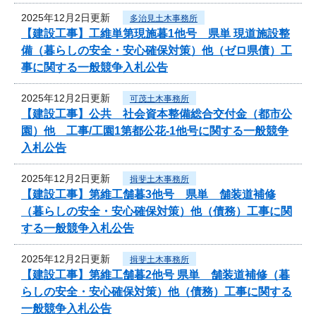
2025年12月2日更新
多治見土木事務所
【建設工事】工維単第現施暮1他号 県単 現道施設整
備（暮らしの安全・安心確保対策）他（ゼロ県債）工
事に関する一般競争入札公告
2025年12月2日更新
可茂土木事務所
【建設工事】公共 社会資本整備総合交付金（都市公
園）他 工事/工園1第都公花-1他号に関する一般競争
入札公告
2025年12月2日更新
揖斐土木事務所
【建設工事】第維工舗暮3他号 県単 舗装道補修
（暮らしの安全・安心確保対策）他（債務）工事に関
する一般競争入札公告
2025年12月2日更新
揖斐土木事務所
【建設工事】第維工舗暮2他号 県単 舗装道補修（暮
らしの安全・安心確保対策）他（債務）工事に関する
一般競争入札公告