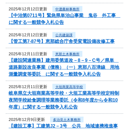
2025年12月12日更新
中濃農林事務所
【中治第0711号】緊急県単治山事業 鬼谷 外工事
に関する一般競争入札公告
2025年12月12日更新
公共建築課
【管工第7-87号】恵那総合庁舎受変電設備改修工事
2025年12月11日更新
恵那土木事務所
【建設関連業務】建用委第道改－8－9－C号／県単
道路新設改良事業（債務）（一）恵那八百津線 用地
測量調査等委託 に関する一般競争入札公告
2025年12月11日更新
大垣商業高等学校
岐阜県立大垣商業高等学校・大垣工業高等学校定時制
夜間学校給食調理等業務委託（令和8年度から令和10
年度）に関する一般競争入札公告
2025年12月9日更新
多治見土木事務所
【建設工事】工建第J2－3号 公共 地域連携推進事