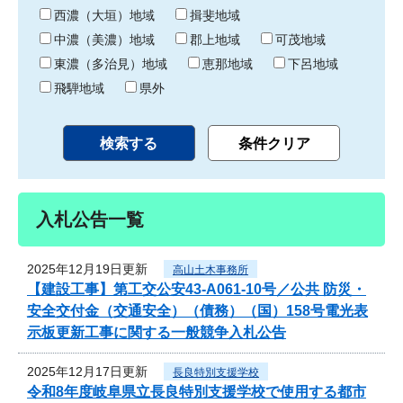
り
西濃（大垣）地域
揖斐地域
中濃（美濃）地域
郡上地域
可茂地域
東濃（多治見）地域
恵那地域
下呂地域
飛騨地域
県外
入札公告一覧
2025年12月19日更新
高山土木事務所
【建設工事】第工交公安43-A061-10号／公共 防災・
安全交付金（交通安全）（債務）（国）158号電光表
示板更新工事に関する一般競争入札公告
2025年12月17日更新
長良特別支援学校
令和8年度岐阜県立長良特別支援学校で使用する都市