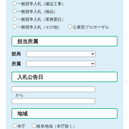
キ
一般競争入札（建設工事）
ー
一般競争入札（物品）
ワ
一般競争入札（業務委託）
ー
ド
一般競争入札（その他）
公募型プロポーザル
を
入
担当所属
力
部局
所属
入札公告日
期
から
間
期
の
間
始
地域
の
ま
終
り
わ
本庁
岐阜地域（本庁除く）