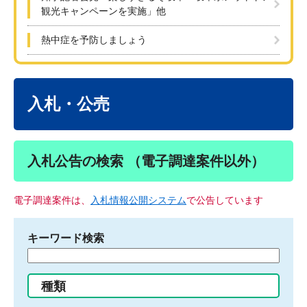
観光キャンペーンを実施」他
熱中症を予防しましょう
本
文
入札・公売
入札公告の検索 （電子調達案件以外）
電子調達案件は、
入札情報公開システム
で公告しています
キーワード検索
検
索
す
種類
る