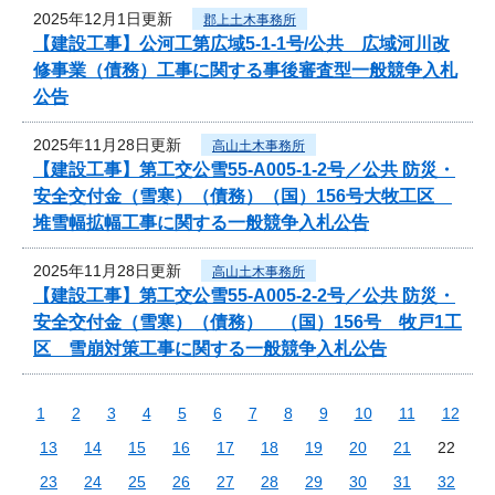
2025年12月1日更新
郡上土木事務所
【建設工事】公河工第広域5-1-1号/公共 広域河川改
修事業（債務）工事に関する事後審査型一般競争入札
公告
2025年11月28日更新
高山土木事務所
【建設工事】第工交公雪55-A005-1-2号／公共 防災・
安全交付金（雪寒）（債務）（国）156号大牧工区
堆雪幅拡幅工事に関する一般競争入札公告
2025年11月28日更新
高山土木事務所
【建設工事】第工交公雪55-A005-2-2号／公共 防災・
安全交付金（雪寒）（債務） （国）156号 牧戸1工
区 雪崩対策工事に関する一般競争入札公告
1
2
3
4
5
6
7
8
9
10
11
12
13
14
15
16
17
18
19
20
21
22
23
24
25
26
27
28
29
30
31
32