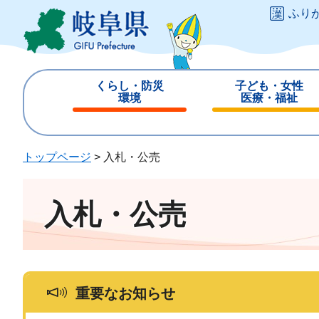
ペ
メ
ふり
ー
ニ
ジ
ュ
の
ー
先
を
くらし・防災
子ども・女性
頭
飛
環境
医療・福祉
で
ば
閉
閉
す
し
じ
じ
。
て
る
る
トップページ
>
入札・公売
本
文
へ
入札・公売
重要なお知らせ