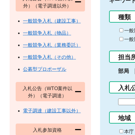
キーワー
外）（電子調達以外）
種類
一般競争入札（建設工事）
一般
一般競争入札（物品）
一般
一般競争入札（業務委託）
担当
一般競争入札（その他）
公募型プロポーザル
部局
入札
入札公告（WTO案件以
外）（電子調達）
期
間
電子調達（建設工事以外）
の
地域
始
入札参加資格
ま
本庁