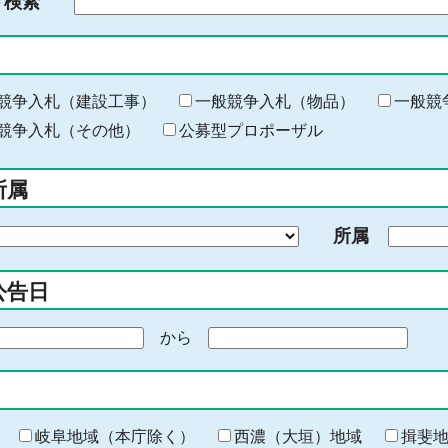
ド検索
検
索
す
る
キ
競争入札（建設工事）
一般競争入札（物品）
一般競
ー
競争入札（その他）
公募型プロポーザル
ワ
ー
所属
ド
を
所属
入
力
公告日
から
期
間
の
終
わ
岐阜地域（本庁除く）
西濃（大垣）地域
揖斐