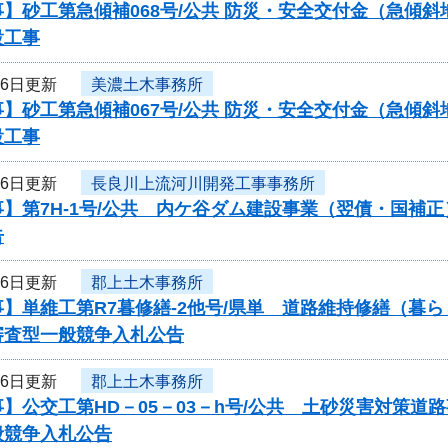
】砂工第急傾補068号/公共 防災・安全交付金（急傾斜
設工事
16日更新
美濃土木事務所
】砂工第急傾補067号/公共 防災・安全交付金（急傾斜
設工事
16日更新
長良川上流河川開発工事事務所
】第7H-1号/公共 内ケ谷ダム建設事業（翌債・国補
告
16日更新
郡上土木事務所
】単維工第R7暮修繕-2他号/県単 道路維持修繕（暮
審査型一般競争入札公告
16日更新
郡上土木事務所
】公交工第HD－05－03－h号/公共 土砂災害対策
般競争入札公告