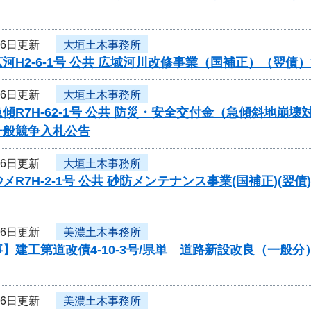
16日更新
大垣土木事務所
河H2-6-1号 公共 広域河川改修事業（国補正）（翌
16日更新
大垣土木事務所
傾R7H-62-1号 公共 防災・安全交付金（急傾斜地
一般競争入札公告
16日更新
大垣土木事務所
メR7H-2-1号 公共 砂防メンテナンス事業(国補正)
16日更新
美濃土木事務所
】建工第道改債4-10-3号/県単 道路新設改良（一般
16日更新
美濃土木事務所