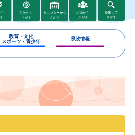
検索して
から
目的から
カレンダーから
組織から
さがす
す
さがす
さがす
さがす
教育・文化
県政情報
スポーツ・青少年
閉
閉
じ
じ
る
る