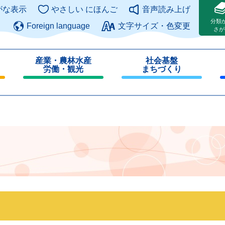
このページの本文へ
がな表示
やさしい にほんご
音声読み上げ
分類
Foreign language
文字サイズ・色変更
さが
産業・農林水産
社会基盤
労働・観光
まちづくり
閉
閉
じ
じ
る
る