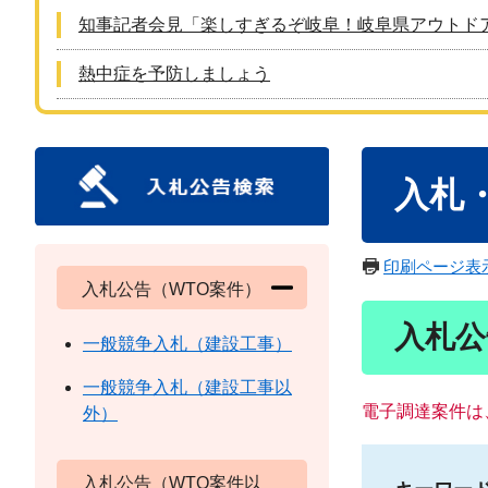
知事記者会見「楽しすぎるぞ岐阜！岐阜県アウトド
熱中症を予防しましょう
本
入札
文
印刷ページ表
入札公告（WTO案件）
入札公
一般競争入札（建設工事）
一般競争入札（建設工事以
電子調達案件は
外）
入札公告（WTO案件以