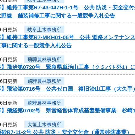
】維持工事第R7-43-047H-1-1号 公共 防災・安
大野線 舗装補修工事に関する一般競争入札公告
16日更新
岐阜土木事務所
】維持工事第R7-MKH01-06号 公共 道路メンテ
工事に関する一般競争入札公告
16日更新
飛騨農林事務所
】飛治第0720号 緊急県単治山工事（クミバト外1）
16日更新
飛騨農林事務所
事】飛治第0716号 公共ゼロ国 復旧治山工事（大久
16日更新
飛騨農林事務所
】飛経第0702号 県営経営体育成基盤整備事業 杉崎
16日更新
大垣土木事務所
砂R7-11-2号 公共 防災・安全交付金（通常砂防事