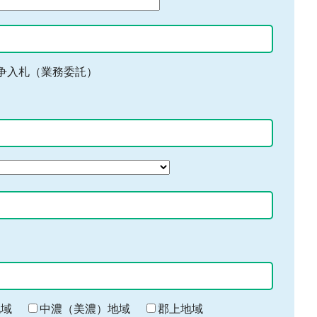
争入札（業務委託）
地域
中濃（美濃）地域
郡上地域