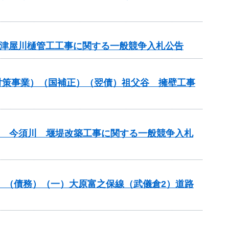
債）津屋川樋管工工事に関する一般競争入札公告
崩壊対策事業）（国補正）（翌債）祖父谷 擁壁工事
(翌債) 今須川 堰堤改築工事に関する一般競争入札
分）（債務）（一）大原富之保線（武儀倉2）道路