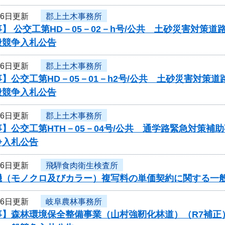
16日更新
郡上土木事務所
】 公交工第HD－05－02－h号/公共 土砂災害対策
般競争入札公告
16日更新
郡上土木事務所
】公交工第HD－05－01－h2号/公共 土砂災害対
般競争入札公告
16日更新
郡上土木事務所
】公交工第HTH－05－04号/公共 通学路緊急対策
争入札公告
16日更新
飛騨食肉衛生検査所
機（モノクロ及びカラー）複写料の単価契約に関する一
16日更新
岐阜農林事務所
事】森林環境保全整備事業（山村強靭化林道）（R7補正