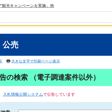
ア観光キャンペーンを実施」他
・公売
示
大きな文字で印刷ページ表示
告の検索 （電子調達案件以外）
、
入札情報公開システム
で公告しています