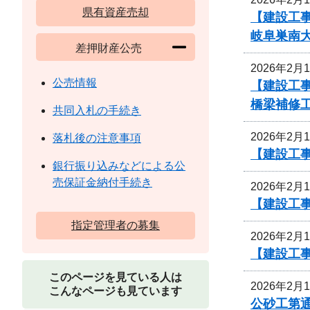
県有資産売却
【建設工事
岐阜巣南
差押財産公売
2026年2月
公売情報
【建設工事
橋梁補修
共同入札の手続き
2026年2月
落札後の注意事項
【建設工事
銀行振り込みなどによる公
売保証金納付手続き
2026年2月
【建設工
指定管理者の募集
2026年2月
【建設工事
このページを見ている人は
2026年2月
こんなページも見ています
公砂工第通