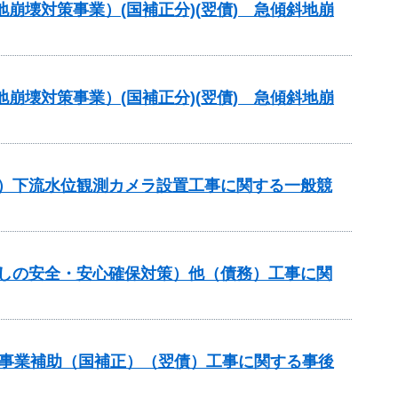
地崩壊対策事業）(国補正分)(翌債) 急傾斜地崩
地崩壊対策事業）(国補正分)(翌債) 急傾斜地崩
正）下流水位観測カメラ設置工事に関する一般競
らしの安全・安心確保対策）他（債務）工事に関
道路事業補助（国補正）（翌債）工事に関する事後