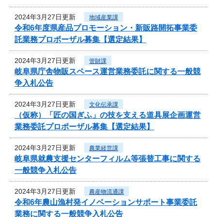
2024年3月27日更新
地域産業課
令和6年度県産品プロモーション・新販路開拓事業委
託業務プロポーザル募集【選定結果】
2024年3月27日更新
管財課
岐阜県庁舎物販スペース運営業務委託に関する一般競
争入札公告
2024年3月27日更新
文化伝承課
（仮称）「匠の国ぎふ」の技を支える道具展企画運営
業務委託プロポーザル募集【選定結果】
2024年3月27日更新
農業経営課
岐阜県就農支援センターフィルム等張替工事に関する
一般競争入札公告
2024年3月27日更新
農産物流通課
令和6年農山漁村発イノベーションサポート事業委託
業務に関する一般競争入札公告