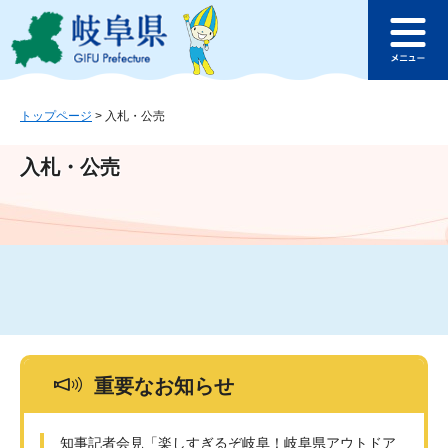
ペ
メ
このページの本文へ
ー
ニ
メ
ジ
ュ
ニ
の
ー
ュ
先
を
ー
頭
飛
トップページ
>
入札・公売
で
ば
す
し
入札・公売
。
て
本
文
へ
重要なお知らせ
知事記者会見「楽しすぎるぞ岐阜！岐阜県アウトドア