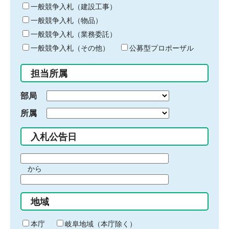
キ
一般競争入札（建設工事）
ー
一般競争入札（物品）
ワ
一般競争入札（業務委託）
ー
ド
一般競争入札（その他）
公募型プロポーザル
を
入
担当所属
力
部局
所属
入札公告日
期
から
間
期
の
間
始
地域
の
ま
終
り
わ
本庁
岐阜地域（本庁除く）