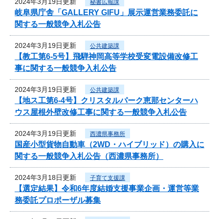
2024年3月19日更新
秘書広報課
岐阜県庁舎「GALLERY GIFU」展示運営業務委託に
関する一般競争入札公告
2024年3月19日更新
公共建築課
【教工第6-5号】飛騨神岡高等学校受変電設備改修工
事に関する一般競争入札公告
2024年3月19日更新
公共建築課
【地ス工第6-4号】クリスタルパーク恵那センターハ
ウス屋根外壁改修工事に関する一般競争入札公告
2024年3月19日更新
西濃県事務所
国産小型貨物自動車（2WD・ハイブリッド）の購入に
関する一般競争入札公告（西濃県事務所）
2024年3月18日更新
子育て支援課
【選定結果】令和6年度結婚支援事業企画・運営等業
務委託プロポーザル募集