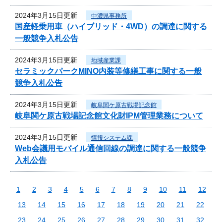
2024年3月15日更新
中濃県事務所
国産軽乗用車（ハイブリッド・4WD）の調達に関する
一般競争入札公告
2024年3月15日更新
地域産業課
セラミックパークMINO内装等修繕工事に関する一般
競争入札公告
2024年3月15日更新
岐阜関ケ原古戦場記念館
岐阜関ケ原古戦場記念館文化財IPM管理業務について
2024年3月15日更新
情報システム課
Web会議用モバイル通信回線の調達に関する一般競争
入札公告
1
2
3
4
5
6
7
8
9
10
11
12
13
14
15
16
17
18
19
20
21
22
23
24
25
26
27
28
29
30
31
32