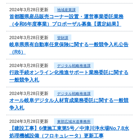
2024年3月28日更新
地域産業課
首都圏県産品販売コーナー設置・運営事業委託業務
（令和6年度事業）プロポーザル募集【選定結果】
2024年3月28日更新
管財課
岐阜県県有自動車任意保険に関する一般競争入札公告
（R6）
2024年3月28日更新
デジタル戦略推進課
行政手続オンライン化推進サポート業務委託に関する
一般競争入札
2024年3月28日更新
デジタル戦略推進課
オール岐阜デジタル人材育成業務委託に関する一般競
争入札
2024年3月28日更新
東部広域水道事務所
【建設工事】6債施工東第5号／中津川浄水場No.7,8水
処理機械設備（フロキュレータ）更新工事