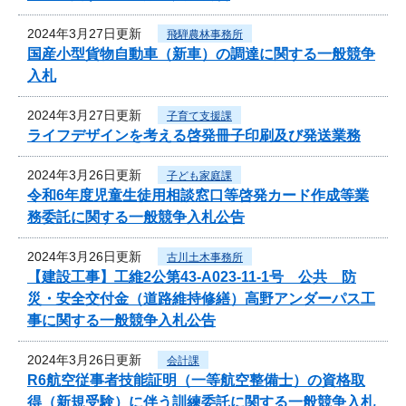
2024年3月27日更新
飛騨農林事務所
国産小型貨物自動車（新車）の調達に関する一般競争
入札
2024年3月27日更新
子育て支援課
ライフデザインを考える啓発冊子印刷及び発送業務
2024年3月26日更新
子ども家庭課
令和6年度児童生徒用相談窓口等啓発カード作成等業
務委託に関する一般競争入札公告
2024年3月26日更新
古川土木事務所
【建設工事】工維2公第43-A023-11-1号 公共 防
災・安全交付金（道路維持修繕）高野アンダーパス工
事に関する一般競争入札公告
2024年3月26日更新
会計課
R6航空従事者技能証明（一等航空整備士）の資格取
得（新規受験）に伴う訓練委託に関する一般競争入札