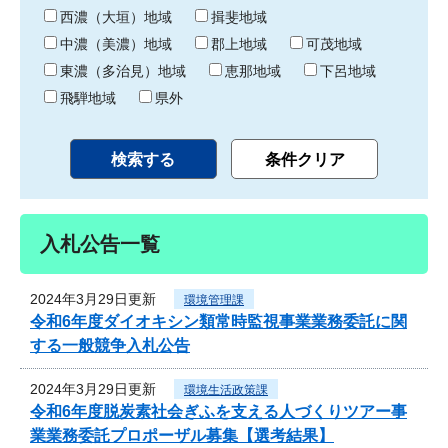
り
西濃（大垣）地域
揖斐地域
中濃（美濃）地域
郡上地域
可茂地域
東濃（多治見）地域
恵那地域
下呂地域
飛騨地域
県外
入札公告一覧
2024年3月29日更新
環境管理課
令和6年度ダイオキシン類常時監視事業業務委託に関
する一般競争入札公告
2024年3月29日更新
環境生活政策課
令和6年度脱炭素社会ぎふを支える人づくりツアー事
業業務委託プロポーザル募集【選考結果】