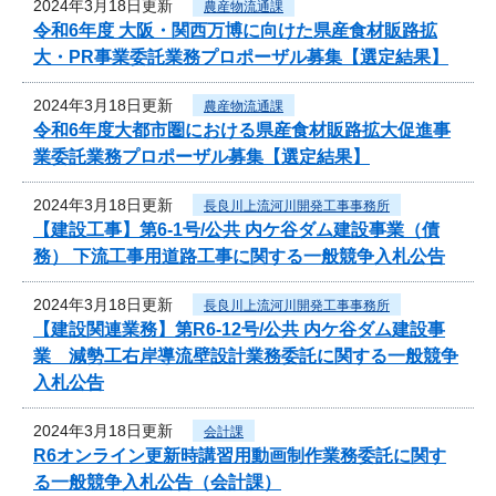
2024年3月18日更新
農産物流通課
令和6年度 大阪・関西万博に向けた県産食材販路拡
大・PR事業委託業務プロポーザル募集【選定結果】
2024年3月18日更新
農産物流通課
令和6年度大都市圏における県産食材販路拡大促進事
業委託業務プロポーザル募集【選定結果】
2024年3月18日更新
長良川上流河川開発工事事務所
【建設工事】第6-1号/公共 内ケ谷ダム建設事業（債
務） 下流工事用道路工事に関する一般競争入札公告
2024年3月18日更新
長良川上流河川開発工事事務所
【建設関連業務】第R6-12号/公共 内ケ谷ダム建設事
業 減勢工右岸導流壁設計業務委託に関する一般競争
入札公告
2024年3月18日更新
会計課
R6オンライン更新時講習用動画制作業務委託に関す
る一般競争入札公告（会計課）