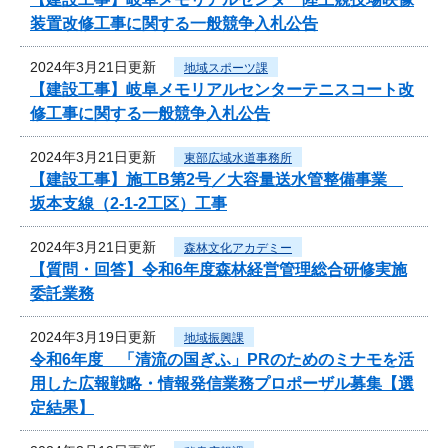
装置改修工事に関する一般競争入札公告
2024年3月21日更新
地域スポーツ課
【建設工事】岐阜メモリアルセンターテニスコート改
修工事に関する一般競争入札公告
2024年3月21日更新
東部広域水道事務所
【建設工事】施工B第2号／大容量送水管整備事業
坂本支線（2-1-2工区）工事
2024年3月21日更新
森林文化アカデミー
【質問・回答】令和6年度森林経営管理総合研修実施
委託業務
2024年3月19日更新
地域振興課
令和6年度 「清流の国ぎふ」PRのためのミナモを活
用した広報戦略・情報発信業務プロポーザル募集【選
定結果】