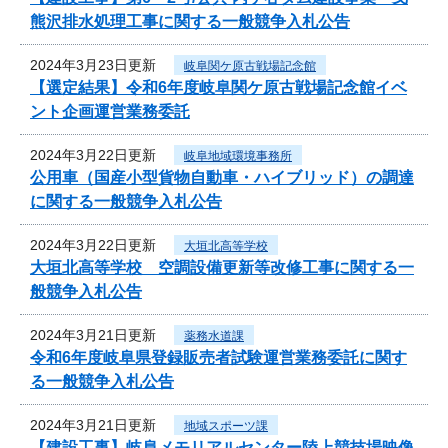
熊沢排水処理工事に関する一般競争入札公告
2024年3月23日更新
岐阜関ケ原古戦場記念館
【選定結果】令和6年度岐阜関ケ原古戦場記念館イベ
ント企画運営業務委託
2024年3月22日更新
岐阜地域環境事務所
公用車（国産小型貨物自動車・ハイブリッド）の調達
に関する一般競争入札公告
2024年3月22日更新
大垣北高等学校
大垣北高等学校 空調設備更新等改修工事に関する一
般競争入札公告
2024年3月21日更新
薬務水道課
令和6年度岐阜県登録販売者試験運営業務委託に関す
る一般競争入札公告
2024年3月21日更新
地域スポーツ課
【建設工事】岐阜メモリアルセンター陸上競技場映像