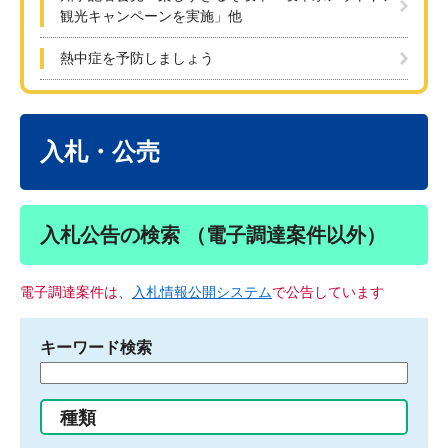
観光キャンペーンを実施」他
熱中症を予防しましょう
本
文
入札・公売
入札公告の検索 （電子調達案件以外）
電子調達案件は、
入札情報公開システム
で公告しています
キーワード検索
検
索
す
種類
る