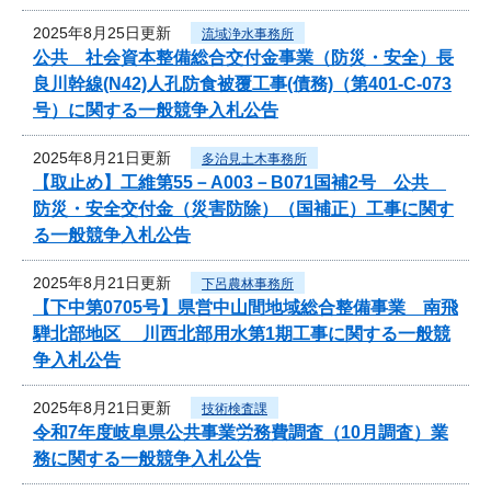
2025年8月25日更新
流域浄水事務所
公共 社会資本整備総合交付金事業（防災・安全）長
良川幹線(N42)人孔防食被覆工事(債務)（第401-C-073
号）に関する一般競争入札公告
2025年8月21日更新
多治見土木事務所
【取止め】工維第55－A003－B071国補2号 公共
防災・安全交付金（災害防除）（国補正）工事に関す
る一般競争入札公告
2025年8月21日更新
下呂農林事務所
【下中第0705号】県営中山間地域総合整備事業 南飛
騨北部地区 川西北部用水第1期工事に関する一般競
争入札公告
2025年8月21日更新
技術検査課
令和7年度岐阜県公共事業労務費調査（10月調査）業
務に関する一般競争入札公告