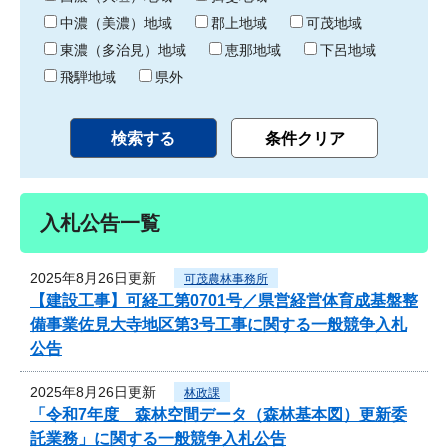
中濃（美濃）地域
郡上地域
可茂地域
東濃（多治見）地域
恵那地域
下呂地域
飛騨地域
県外
入札公告一覧
2025年8月26日更新
可茂農林事務所
【建設工事】可経工第0701号／県営経営体育成基盤整
備事業佐見大寺地区第3号工事に関する一般競争入札
公告
2025年8月26日更新
林政課
「令和7年度 森林空間データ（森林基本図）更新委
託業務」に関する一般競争入札公告