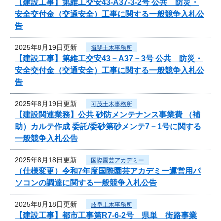
【建設工事】第維工交安43-A37-3-2号 公共 防災・
安全交付金（交通安全）工事に関する一般競争入札公
告
2025年8月19日更新
揖斐土木事務所
【建設工事】第維工交安43－A37－3号 公共 防災・
安全交付金（交通安全）工事に関する一般競争入札公
告
2025年8月19日更新
可茂土木事務所
【建設関連業務】公共 砂防メンテナンス事業費 （補
助）カルテ作成 委託/委砂第砂メンテ7－1号に関する
一般競争入札公告
2025年8月18日更新
国際園芸アカデミー
（仕様変更）令和7年度国際園芸アカデミー運営用パ
ソコンの調達に関する一般競争入札公告
2025年8月18日更新
岐阜土木事務所
【建設工事】都市工事第R7-6-2号 県単 街路事業