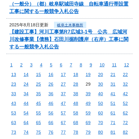
（一般分）（都）岐阜駅城田寺線 自転車通行帯設置
工事に関する一般競争入札公告
2025年8月18日更新
岐阜土木事務所
【建設工事】河川工事第R7広域3-1号 公共 広域河
川改修事業【債務】石田川掘削護岸（右岸）工事に関
する一般競争入札公告
1
2
3
4
5
6
7
8
9
10
11
12
13
14
15
16
17
18
19
20
21
22
23
24
25
26
27
28
29
30
31
32
33
34
35
36
37
38
39
40
41
42
43
44
45
46
47
48
49
50
51
52
53
54
55
56
57
58
59
60
61
62
63
64
65
66
67
68
69
70
71
72
73
74
75
76
77
78
79
80
81
82