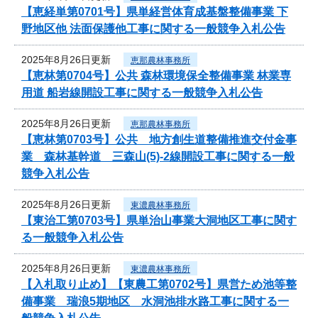
【恵経単第0701号】県単経営体育成基盤整備事業 下
野地区他 法面保護他工事に関する一般競争入札公告
2025年8月26日更新
恵那農林事務所
【恵林第0704号】公共 森林環境保全整備事業 林業専
用道 船岩線開設工事に関する一般競争入札公告
2025年8月26日更新
恵那農林事務所
【恵林第0703号】公共 地方創生道整備推進交付金事
業 森林基幹道 三森山(5)-2線開設工事に関する一般
競争入札公告
2025年8月26日更新
東濃農林事務所
【東治工第0703号】県単治山事業大洞地区工事に関す
る一般競争入札公告
2025年8月26日更新
東濃農林事務所
【入札取り止め】【東農工第0702号】県営ため池等整
備事業 瑞浪5期地区 水洞池排水路工事に関する一