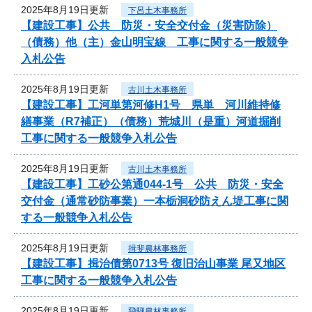
2025年8月19日更新
下呂土木事務所
【建設工事】公共 防災・安全交付金（災害防除）
（債務）他（主）金山明宝線 工事に関する一般競争
入札公告
2025年8月19日更新
古川土木事務所
【建設工事】工河単第河修H1号 県単 河川維持修
繕事業（R7補正）（債務）荒城川（是重）河道掘削
工事に関する一般競争入札公告
2025年8月19日更新
古川土木事務所
【建設工事】工砂公第通044-1号 公共 防災・安全
交付金（通常砂防事業）一本栃洞砂防えん堤工事に関
する一般競争入札公告
2025年8月19日更新
揖斐農林事務所
【建設工事】揖治債第0713号 復旧治山事業 尾又地区
工事に関する一般競争入札公告
2025年8月19日更新
飛騨農林事務所