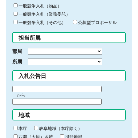
ー
一般競争入札（物品）
ワ
一般競争入札（業務委託）
ー
ド
一般競争入札（その他）
公募型プロポーザル
を
入
担当所属
力
部局
所属
入札公告日
期
から
間
期
の
間
始
地域
の
ま
終
り
わ
本庁
岐阜地域（本庁除く）
り
西濃（大垣）地域
揖斐地域