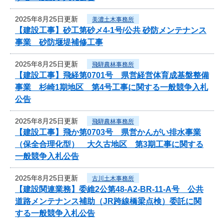
2025年8月25日更新
美濃土木事務所
【建設工事】砂工第砂メ4-1号/公共 砂防メンテナンス
事業 砂防堰堤補修工事
2025年8月25日更新
飛騨農林事務所
【建設工事】飛経第0701号 県営経営体育成基盤整備
事業 杉崎1期地区 第4号工事に関する一般競争入札
公告
2025年8月25日更新
飛騨農林事務所
【建設工事】飛か第0703号 県営かんがい排水事業
（保全合理化型） 大久古地区 第3期工事に関する
一般競争入札公告
2025年8月25日更新
古川土木事務所
【建設関連業務】委維2公第48-A2-BR-11-A号 公共
道路メンテナンス補助（JR跨線橋梁点検）委託に関
する一般競争入札公告