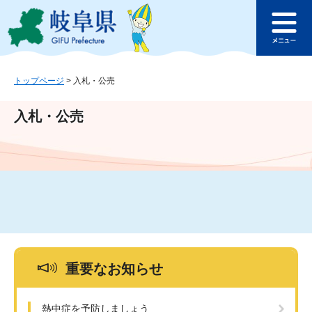
ペ
メ
このページの本文へ
ー
ニ
メ
ジ
ュ
ニ
の
ー
ュ
先
を
ー
頭
飛
トップページ
>
入札・公売
で
ば
す
し
入札・公売
。
て
本
文
へ
重要なお知らせ
熱中症を予防しましょう