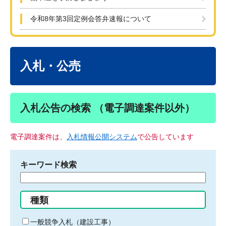
令和8年第3回定例会答弁速報について
本
文
入札・公売
入札公告の検索 （電子調達案件以外）
電子調達案件は、
入札情報公開システム
で公告しています
キーワード検索
検
索
す
種類
る
キ
一般競争入札（建設工事）