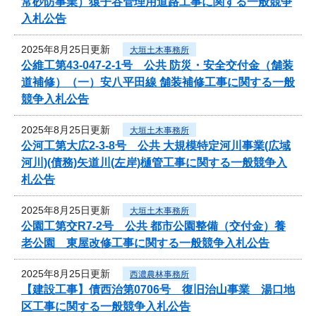
常砂防事業）猿子谷管理用道路工事に関する一般競争
入札公告
2025年8月25日更新
大垣土木事務所
公維工第43-047-2-1号 公共 防災・安全交付金（舗装
道補修）（一）安八平田線 舗装補修工事に関する一般
競争入札公告
2025年8月25日更新
大垣土木事務所
公河工第大広2-3-8号 公共 大規模特定河川事業(広域
河川)(債務)矢道川(左岸)樋管工事に関する一般競争入
札公告
2025年8月25日更新
大垣土木事務所
公園工第交R7-2号 公共 都市公園整備（交付金）養
老公園 東屋改修工事に関する一般競争入札公告
2025年8月25日更新
西濃農林事務所
【建設工事】債西治第0706号 復旧治山事業 湯口地
区工事に関する一般競争入札公告