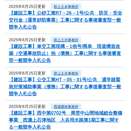
2025年8月25日更新
郡上土木事務所
【建設工事】公砂工第R7－26－1号/公共 防災・安全
交付金（通常砂防事業）工事に関する事後審査型一般
競争入札公告
2025年8月25日更新
郡上土木事務所
【建設工事】単交工第現構－1他号/県単 現道構造改
築（交通事故防止）他（債務）工事に関する事後審査
型一般競争入札公告
2025年8月25日更新
郡上土木事務所
【建設工事】公交工第HT－05－01号/公共 通学路緊
急対策補助事業（債務）工事に関する事後審査型一般
競争入札公告
2025年8月25日更新
西濃農林事務所
【建設工事】西中第0702号 県営中山間地域総合整備
事業 西濃上石津地区 入谷用水路第1期工事に関す
る一般競争入札公告