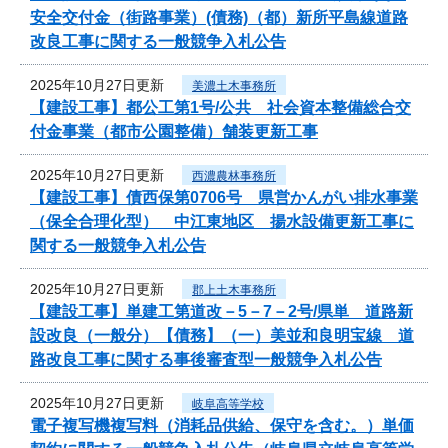
安全交付金（街路事業）(債務)（都）新所平島線道路
改良工事に関する一般競争入札公告
2025年10月27日更新
美濃土木事務所
【建設工事】都公工第1号/公共 社会資本整備総合交
付金事業（都市公園整備）舗装更新工事
2025年10月27日更新
西濃農林事務所
【建設工事】債西保第0706号 県営かんがい排水事業
（保全合理化型） 中江東地区 揚水設備更新工事に
関する一般競争入札公告
2025年10月27日更新
郡上土木事務所
【建設工事】単建工第道改－5－7－2号/県単 道路新
設改良（一般分）【債務】（一）美並和良明宝線 道
路改良工事に関する事後審査型一般競争入札公告
2025年10月27日更新
岐阜高等学校
電子複写機複写料（消耗品供給、保守を含む。）単価