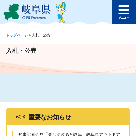
ペ
メ
このページの本文へ
ー
ニ
メ
ジ
ュ
ニ
の
ー
ュ
先
を
ー
頭
飛
トップページ
>
入札・公売
で
ば
す
し
入札・公売
。
て
本
文
へ
重要なお知らせ
知事記者会見「楽しすぎるぞ岐阜！岐阜県アウトドア