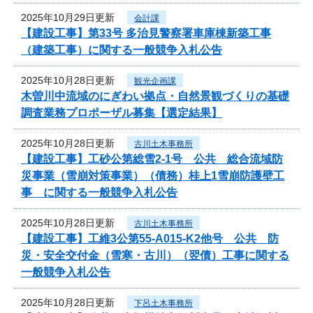
2025年10月29日更新
会計課
【建設工事】第33号 多治見警察署車庫棟新築工事
（建築工事）に関する一般競争入札公告
2025年10月28日更新
観光企画課
木曽川中流域のにぎわい拠点・自然景観づくりの基礎
調査業務プロポーザル募集【選定結果】
2025年10月28日更新
古川土木事務所
【建設工事】工砂公第総雪2-1号 公共 総合流域防
災事業（雪崩対策事業）（債務）桂上1雪崩防護壁工
事 に関する一般競争入札公告
2025年10月28日更新
古川土木事務所
【建設工事】工維3公第55-A015-K2他号 公共 防
災・安全交付金（雪寒・古川）（翌債）工事に関する
一般競争入札公告
2025年10月28日更新
下呂土木事務所