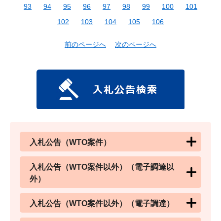
93
94
95
96
97
98
99
100
101
102
103
104
105
106
前のページへ
次のページへ
入札公告（WTO案件）
入札公告（WTO案件以外）（電子調達以
外）
入札公告（WTO案件以外）（電子調達）