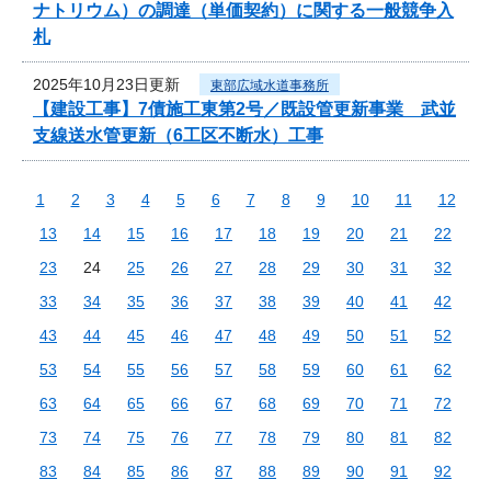
ナトリウム）の調達（単価契約）に関する一般競争入
札
2025年10月23日更新
東部広域水道事務所
【建設工事】7債施工東第2号／既設管更新事業 武並
支線送水管更新（6工区不断水）工事
1
2
3
4
5
6
7
8
9
10
11
12
13
14
15
16
17
18
19
20
21
22
23
24
25
26
27
28
29
30
31
32
33
34
35
36
37
38
39
40
41
42
43
44
45
46
47
48
49
50
51
52
53
54
55
56
57
58
59
60
61
62
63
64
65
66
67
68
69
70
71
72
73
74
75
76
77
78
79
80
81
82
83
84
85
86
87
88
89
90
91
92