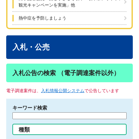
観光キャンペーンを実施」他
熱中症を予防しましょう
本
文
入札・公売
入札公告の検索 （電子調達案件以外）
電子調達案件は、
入札情報公開システム
で公告しています
キーワード検索
検
索
す
種類
る