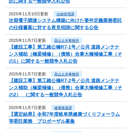
託に関する一般競争入札公告
2025年11月10日更新
出納管理課
次期電子調達システム構築に向けた要件定義業務委託
の仕様書案に対する意見招請に関する公告
2025年11月7日更新
高山土木事務所
【建設工事】第工維公橋R7-1号／公共 道路メンテナ
ンス補助（橋梁補修）（債務）合掌大橋補修工事（そ
の1）に関する一般競争入札公告
2025年11月7日更新
高山土木事務所
【建設工事】第工維公橋R7-2号／公共 道路メンテナ
ンス補助（橋梁補修）（債務）合掌大橋補修工事（そ
の2） に関する一般競争入札公告
2025年11月7日更新
健康推進課
【選定結果】令和7年度岐阜県健康づくりフォーラム
等委託業務 プロポーザル募集