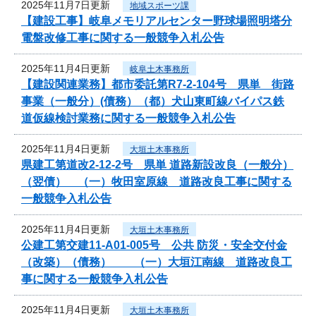
2025年11月7日更新
地域スポーツ課
【建設工事】岐阜メモリアルセンター野球場照明塔分
電盤改修工事に関する一般競争入札公告
2025年11月4日更新
岐阜土木事務所
【建設関連業務】都市委託第R7-2-104号 県単 街路
事業（一般分）(債務）（都）犬山東町線バイパス鉄
道仮線検討業務に関する一般競争入札公告
2025年11月4日更新
大垣土木事務所
県建工第道改2-12-2号 県単 道路新設改良（一般分）
（翌債） （一）牧田室原線 道路改良工事に関する
一般競争入札公告
2025年11月4日更新
大垣土木事務所
公建工第交建11-A01-005号 公共 防災・安全交付金
（改築）（債務） （一）大垣江南線 道路改良工
事に関する一般競争入札公告
2025年11月4日更新
大垣土木事務所