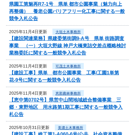
県園工第魅再R7-1号 県単 都市公園事業（魅力向上
再整備） 養老公園バリアフリー化工事に関する一般
競争入札公告
2025年11月4日更新
大垣土木事務所
【建設関連業務】県建委第街調9-A号 県単 街路調査
事業 （一）大垣大野線 神戸大橋東詰交差点概略検討
業務委託に関する一般競争入札公告
2025年11月4日更新
可茂土木事務所
【建設工事】県単 都市公園事業 工事/工園1単第
花-9号に関する一般競争入札公告
2025年11月4日更新
恵那農林事務所
【恵中第0702号】県営中山間地域総合整備事業 三
郷・東野地区 用水路第1期工事に関する一般競争入
札公告
2025年10月31日更新
美濃土木事務所
【建設工事】維工第1-A060-6号/公共 社会資本整備