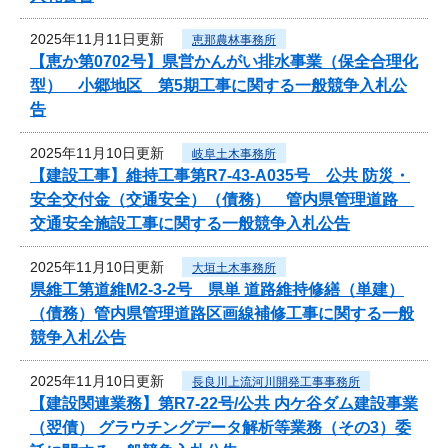
2025年11月11日更新
恵那農林事務所
【恵か第0702号】県営かんがい排水事業（保全合理化
型） 小郷地区 第5期工事に関する一般競争入札公
告
2025年11月10日更新
岐阜土木事務所
【建設工事】維持工事第R7-43-A035号 公共 防災・
安全交付金（交通安全）（債務） 管内県管理道路
交通安全施設工事に関する一般競争入札公告
2025年11月10日更新
大垣土木事務所
県維工第道維M2-3-2号 県単 道路維持修繕（単建）
（債務）管内県管理道路区画線補修工事に関する一般
競争入札公告
2025年11月10日更新
長良川上流河川開発工事事務所
【建設関連業務】第R7-22号/公共 内ケ谷ダム建設事業
（翌債） グラウチングデータ解析等業務（その3）委