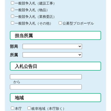
キ
一般競争入札（建設工事）
ー
一般競争入札（物品）
ワ
一般競争入札（業務委託）
ー
ド
一般競争入札（その他）
公募型プロポーザル
を
入
担当所属
力
部局
所属
入札公告日
期
から
間
期
の
間
始
地域
の
ま
終
り
わ
本庁
岐阜地域（本庁除く）