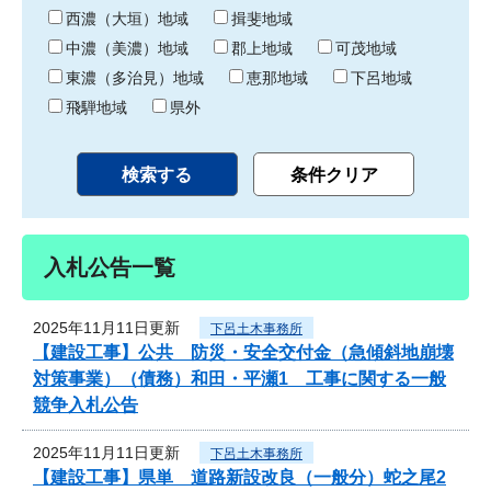
り
西濃（大垣）地域
揖斐地域
中濃（美濃）地域
郡上地域
可茂地域
東濃（多治見）地域
恵那地域
下呂地域
飛騨地域
県外
入札公告一覧
2025年11月11日更新
下呂土木事務所
【建設工事】公共 防災・安全交付金（急傾斜地崩壊
対策事業）（債務）和田・平瀬1 工事に関する一般
競争入札公告
2025年11月11日更新
下呂土木事務所
【建設工事】県単 道路新設改良（一般分）蛇之尾2