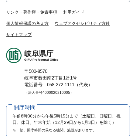
リンク・著作権・免責事項
利用ガイド
個人情報保護の考え方
ウェブアクセシビリティ方針
サイトマップ
岐阜県庁
GIFU Prefectural Office
〒500-8570
岐阜市薮田南2丁目1番1号
電話番号 058-272-1111（代表）
（法人番号4000020210005）
開庁時間
午前8時30分から午後5時15分まで
（土曜日、日曜日、祝
日、休日、年末年始（12月29日から1月3日）を除く）
※一部、開庁時間の異なる機関、施設があります。