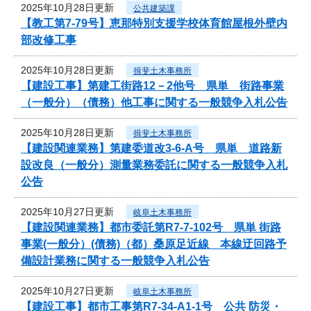
2025年10月28日更新
公共建築課
【教工第7-79号】恵那特別支援学校体育館屋根外壁内
部改修工事
2025年10月28日更新
揖斐土木事務所
【建設工事】第建工街路12－2他号 県単 街路事業
（一般分）（債務）他工事に関する一般競争入札公告
2025年10月28日更新
揖斐土木事務所
【建設関連業務】第建委道改3-6-A号 県単 道路新
設改良（一般分）測量業務委託に関する一般競争入札
公告
2025年10月27日更新
岐阜土木事務所
【建設関連業務】都市委託第R7-7-102号 県単 街路
事業(一般分）(債務)（都）桑原足近線 本線迂回路予
備設計業務に関する一般競争入札公告
2025年10月27日更新
岐阜土木事務所
【建設工事】都市工事第R7-34-A1-1号 公共 防災・