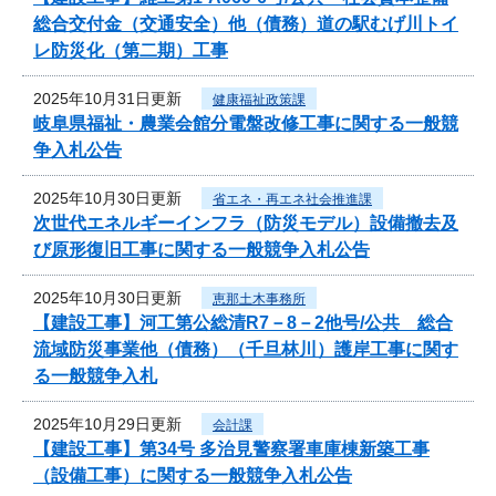
総合交付金（交通安全）他（債務）道の駅むげ川トイ
レ防災化（第二期）工事
2025年10月31日更新
健康福祉政策課
岐阜県福祉・農業会館分電盤改修工事に関する一般競
争入札公告
2025年10月30日更新
省エネ・再エネ社会推進課
次世代エネルギーインフラ（防災モデル）設備撤去及
び原形復旧工事に関する一般競争入札公告
2025年10月30日更新
恵那土木事務所
【建設工事】河工第公総清R7－8－2他号/公共 総合
流域防災事業他（債務）（千旦林川）護岸工事に関す
る一般競争入札
2025年10月29日更新
会計課
【建設工事】第34号 多治見警察署車庫棟新築工事
（設備工事）に関する一般競争入札公告