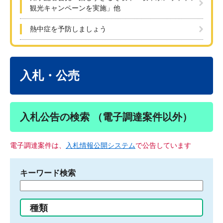
観光キャンペーンを実施」他
熱中症を予防しましょう
本
文
入札・公売
入札公告の検索 （電子調達案件以外）
電子調達案件は、
入札情報公開システム
で公告しています
キーワード検索
検
索
す
種類
る