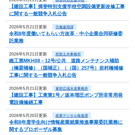
【建設工事】揖斐特別支援学校空調設備更新改修工事
に関する一般競争入札公告
2026年5月21日更新
労働雇用課
令和8年度働いてもらい方改革・中小企業合同研修委
託業務
2026年5月21日更新
恵那土木事務所
維工第MKH08－12号/公共 道路メンテナンス補助
（橋梁補修）（国補正）（（国）257号）岩村橋補修
工事に関する一般競争入札公告
2026年5月21日更新
東部広域水道事務所
【建設工事】工東第1号／坂本増圧ポンプ所非常用発
電設備修繕工事
2026年5月20日更新
産業デジタル推進課
令和8年度学生向け情報産業就業推進事業委託業務に
関するプロポーザル募集