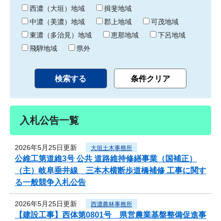
り
西濃（大垣）地域
揖斐地域
中濃（美濃）地域
郡上地域
可茂地域
東濃（多治見）地域
恵那地域
下呂地域
飛騨地域
県外
入札公告一覧
2026年5月25日更新
大垣土木事務所
公維工第道維3号 公共 道路維持修繕事業（国補正）
（主）岐阜垂井線 三本木横断歩道橋補修 工事に関す
る一般競争入札公告
2026年5月25日更新
西濃農林事務所
【建設工事】西体第0801号 県営農業基盤整備促進事