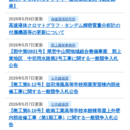
果】
2026年5月8日更新
保健環境研究所
高速液体クロマトグラフ・タンデム精密質量分析計の
付属機器等の更新について
2026年5月7日更新
郡上農林事務所
【郡中第0801号】県営中山間地域総合整備事業 郡上
東地区 中切用水路第2号工事に関する一般競争入札
公告
2026年5月7日更新
公共建築課
【教工第8-12号】益田清風高等学校商業実習棟内部改
修工事に関する一般競争入札公告
2026年5月7日更新
公共建築課
【教工第8-10号】岐南工業高等学校本館棟等屋上外壁
内部改修工事（第1期工事）に関する一般競争入札公
告