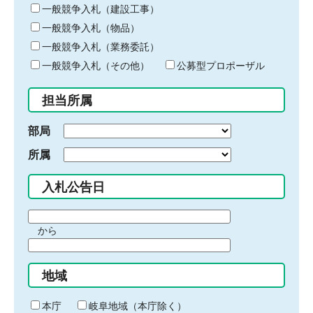
キ
一般競争入札（建設工事）
ー
一般競争入札（物品）
ワ
一般競争入札（業務委託）
ー
ド
一般競争入札（その他）
公募型プロポーザル
を
入
担当所属
力
部局
所属
入札公告日
期
から
間
期
の
間
始
地域
の
ま
終
り
わ
本庁
岐阜地域（本庁除く）