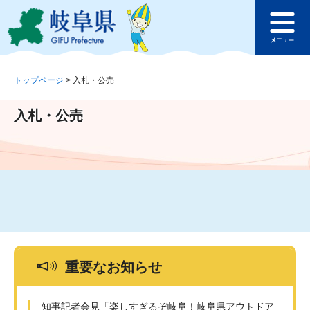
ペ
メ
このページの本文へ
ー
ニ
メ
ジ
ュ
ニ
の
ー
ュ
先
を
ー
頭
飛
トップページ
>
入札・公売
で
ば
す
し
入札・公売
。
て
本
文
へ
重要なお知らせ
知事記者会見「楽しすぎるぞ岐阜！岐阜県アウトドア