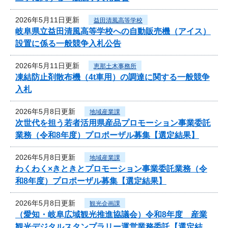
2026年5月11日更新
益田清風高等学校
岐阜県立益田清風高等学校への自動販売機（アイス）
設置に係る一般競争入札公告
2026年5月11日更新
恵那土木事務所
凍結防止剤散布機（4t車用）の調達に関する一般競争
入札
2026年5月8日更新
地域産業課
次世代を担う若者活用県産品プロモーション事業委託
業務（令和8年度）プロポーザル募集【選定結果】
2026年5月8日更新
地域産業課
わくわく×きときとプロモーション事業委託業務（令
和8年度）プロポーザル募集【選定結果】
2026年5月8日更新
観光企画課
（愛知・岐阜広域観光推進協議会）令和8年度 産業
観光デジタルスタンプラリー運営業務委託【選定結