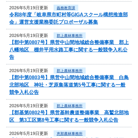
2026年5月19日更新
義務教育課
令和8年度「岐阜県市町村等GIGAスクール構想推進部
会」運営支援業務委託プロポーザル募集
2026年5月19日更新
郡上農林事務所
【郡中第0807号】県営中山間地域総合整備事業 郡上
八幡地区 棚井平用水路工事に関する一般競争入札公
告
2026年5月19日更新
郡上農林事務所
【郡中第0803号】県営中山間地域総合整備事業 白鳥
北部地区 神社・芝原集落道第5号工事に関する一般
競争入札公告
2026年5月19日更新
郡上農林事務所
【郡基第0802号】県営基幹農道整備事業 高鷲北部地
区 第3工区第8号工事に関する一般競争入札公告
2026年5月19日更新
恵那農林事務所