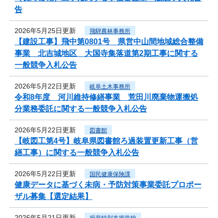
告
2026年5月25日更新
飛騨農林事務所
【建設工事】飛中第0801号 県営中山間地域総合整備
事業 北吉城地区 大国寺集落道第2期工事に関する
一般競争入札公告
2026年5月22日更新
岐阜土木事務所
令和8年度 河川維持修繕事業 荒田川廃棄物運搬処
分業務委託に関する一般競争入札公告
2026年5月22日更新
図書館
【岐図工第4号】岐阜県図書館ろ過装置更新工事（営
繕工事）に関する一般競争入札公告
2026年5月22日更新
国民健康保険課
健康データに基づく未病・予防対策事業委託プロポー
ザル募集【選定結果】
2026年5月21日更新
揖斐特別支援学校