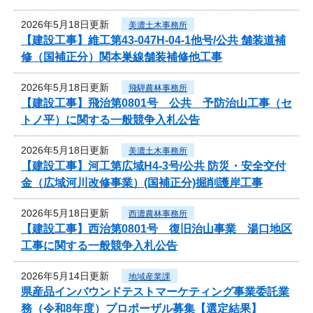
2026年5月18日更新
美濃土木事務所
【建設工事】維工第43-047H-04-1他号/公共 舗装道補
修（国補正分）関本巣線舗装補修他工事
2026年5月18日更新
飛騨農林事務所
【建設工事】飛治第0801号 公共 予防治山工事（セ
トノ平）に関する一般競争入札公告
2026年5月18日更新
美濃土木事務所
【建設工事】河工第広域H4-3号/公共 防災・安全交付
金（広域河川改修事業）(国補正分)掘削護岸工事
2026年5月18日更新
西濃農林事務所
【建設工事】西治第0801号 復旧治山事業 湯口地区
工事に関する一般競争入札公告
2026年5月14日更新
地域産業課
県産品インバウンドテストマーケティング事業委託業
務（令和8年度）プロポーザル募集【選定結果】