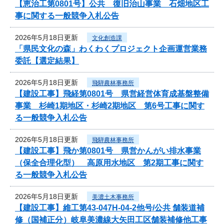
【恵治工第0801号】公共 復旧治山事業 石畑地区工
事に関する一般競争入札公告
2026年5月18日更新
文化創造課
「県民文化の森」わくわくプロジェクト企画運営業務
委託【選定結果】
2026年5月18日更新
飛騨農林事務所
【建設工事】飛経第0801号 県営経営体育成基盤整備
事業 杉崎1期地区・杉崎2期地区 第6号工事に関す
る一般競争入札公告
2026年5月18日更新
飛騨農林事務所
【建設工事】飛か第0801号 県営かんがい排水事業
（保全合理化型） 高原用水地区 第2期工事に関す
る一般競争入札公告
2026年5月18日更新
美濃土木事務所
【建設工事】維工第43-047H-04-2他号/公共 舗装道補
修（国補正分）岐阜美濃線大矢田工区舗装補修他工事