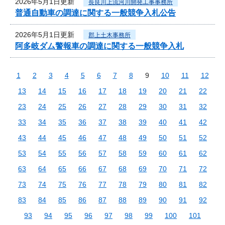
2026年5月1日更新
長良川上流河川開発工事事務所
普通自動車の調達に関する一般競争入札公告
2026年5月1日更新
郡上土木事務所
阿多岐ダム警報車の調達に関する一般競争入札
1
2
3
4
5
6
7
8
9
10
11
12
13
14
15
16
17
18
19
20
21
22
23
24
25
26
27
28
29
30
31
32
33
34
35
36
37
38
39
40
41
42
43
44
45
46
47
48
49
50
51
52
53
54
55
56
57
58
59
60
61
62
63
64
65
66
67
68
69
70
71
72
73
74
75
76
77
78
79
80
81
82
83
84
85
86
87
88
89
90
91
92
93
94
95
96
97
98
99
100
101