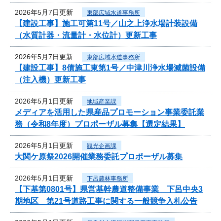
2026年5月7日更新
東部広域水道事務所
【建設工事】施工可第11号／山之上浄水場計装設備
（水質計器・流量計・水位計）更新工事
2026年5月7日更新
東部広域水道事務所
【建設工事】8債施工東第1号／中津川浄水場滅菌設備
（注入機）更新工事
2026年5月1日更新
地域産業課
メディアを活用した県産品プロモーション事業委託業
務（令和8年度）プロポーザル募集【選定結果】
2026年5月1日更新
観光企画課
大関ケ原祭2026開催業務委託プロポーザル募集
2026年5月1日更新
下呂農林事務所
【下基第0801号】県営基幹農道整備事業 下呂中央3
期地区 第21号道路工事に関する一般競争入札公告