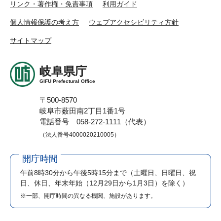
リンク・著作権・免責事項
利用ガイド
個人情報保護の考え方
ウェブアクセシビリティ方針
サイトマップ
岐阜県庁
GIFU Prefectural Office
〒500-8570
岐阜市薮田南2丁目1番1号
電話番号 058-272-1111（代表）
（法人番号4000020210005）
開庁時間
午前8時30分から午後5時15分まで
（土曜日、日曜日、祝
日、休日、年末年始（12月29日から1月3日）を除く）
※一部、開庁時間の異なる機関、施設があります。