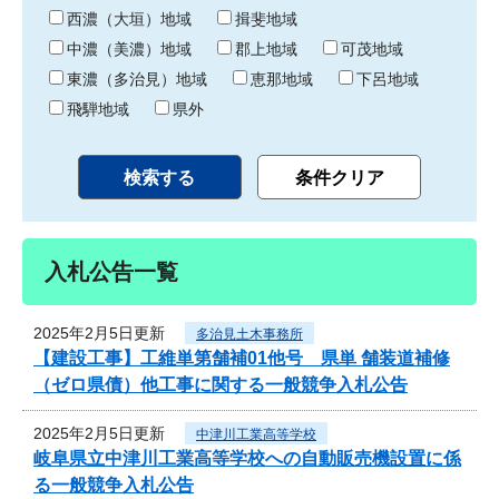
り
西濃（大垣）地域
揖斐地域
中濃（美濃）地域
郡上地域
可茂地域
東濃（多治見）地域
恵那地域
下呂地域
飛騨地域
県外
入札公告一覧
2025年2月5日更新
多治見土木事務所
【建設工事】工維単第舗補01他号 県単 舗装道補修
（ゼロ県債）他工事に関する一般競争入札公告
2025年2月5日更新
中津川工業高等学校
岐阜県立中津川工業高等学校への自動販売機設置に係
る一般競争入札公告