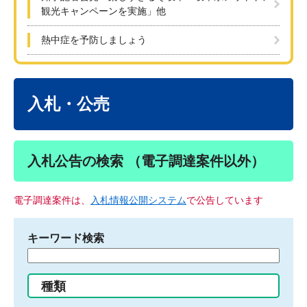
観光キャンペーンを実施」他
熱中症を予防しましょう
本
文
入札・公売
入札公告の検索 （電子調達案件以外）
電子調達案件は、
入札情報公開システム
で公告しています
キーワード検索
検
索
す
種類
る