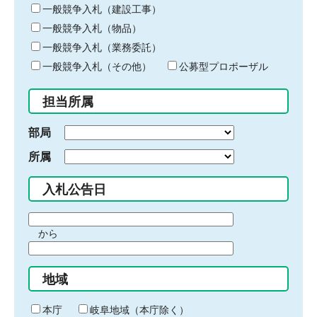
キ
一般競争入札（建設工事）
ー
一般競争入札（物品）
ワ
一般競争入札（業務委託）
ー
ド
一般競争入札（その他）
公募型プロポーザル
を
入
担当所属
力
部局
所属
入札公告日
期
から
間
期
の
間
始
地域
の
ま
終
り
わ
本庁
岐阜地域（本庁除く）