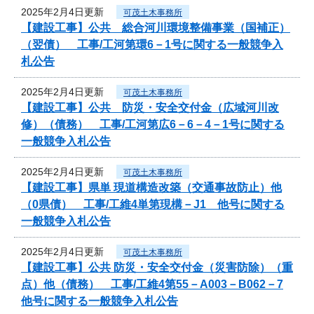
2025年2月4日更新
可茂土木事務所
【建設工事】公共 総合河川環境整備事業（国補正）
（翌債） 工事/工河第環6－1号に関する一般競争入
札公告
2025年2月4日更新
可茂土木事務所
【建設工事】公共 防災・安全交付金（広域河川改
修）（債務） 工事/工河第広6－6－4－1号に関する
一般競争入札公告
2025年2月4日更新
可茂土木事務所
【建設工事】県単 現道構造改築（交通事故防止）他
（0県債） 工事/工維4単第現構－J1 他号に関する
一般競争入札公告
2025年2月4日更新
可茂土木事務所
【建設工事】公共 防災・安全交付金（災害防除）（重
点）他（債務） 工事/工維4第55－A003－B062－7
他号に関する一般競争入札公告