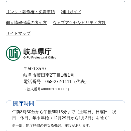
リンク・著作権・免責事項
利用ガイド
個人情報保護の考え方
ウェブアクセシビリティ方針
サイトマップ
岐阜県庁
GIFU Prefectural Office
〒500-8570
岐阜市薮田南2丁目1番1号
電話番号 058-272-1111（代表）
（法人番号4000020210005）
開庁時間
午前8時30分から午後5時15分まで
（土曜日、日曜日、祝
日、休日、年末年始（12月29日から1月3日）を除く）
※一部、開庁時間の異なる機関、施設があります。