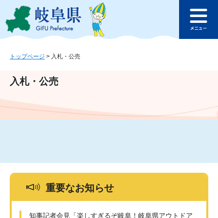
ペ
メ
このページの本文へ
ー
ニ
メ
ジ
ュ
ニ
の
ー
ュ
先
を
ー
頭
飛
トップページ
>
入札・公売
で
ば
す
し
入札・公売
。
て
本
文
へ
重要なお知らせ
知事記者会見「楽しすぎるぞ岐阜！岐阜県アウトドア