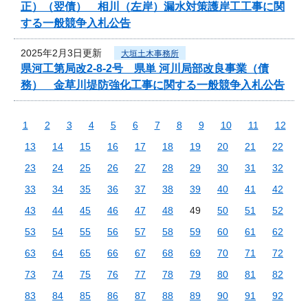
正）（翌債） 相川（左岸）漏水対策護岸工工事に関
する一般競争入札公告
2025年2月3日更新
大垣土木事務所
県河工第局改2-8-2号 県単 河川局部改良事業（債
務） 金草川堤防強化工事に関する一般競争入札公告
1
2
3
4
5
6
7
8
9
10
11
12
13
14
15
16
17
18
19
20
21
22
23
24
25
26
27
28
29
30
31
32
33
34
35
36
37
38
39
40
41
42
43
44
45
46
47
48
49
50
51
52
53
54
55
56
57
58
59
60
61
62
63
64
65
66
67
68
69
70
71
72
73
74
75
76
77
78
79
80
81
82
83
84
85
86
87
88
89
90
91
92