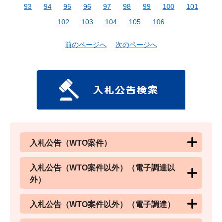
93
94
95
96
97
98
99
100
101
102
103
104
105
106
前のページへ
次のページへ
入札公告（WTO案件）
入札公告（WTO案件以外）（電子調達以
外）
入札公告（WTO案件以外）（電子調達）