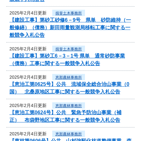
2025年2月4日更新
揖斐土木事務所
【建設工事】第砂工砂修6－9号 県単 砂防維持（一
般修繕）（債務）新田雨量観測局移転工事に関する一
般競争入札公告
2025年2月4日更新
揖斐土木事務所
【建設工事】第砂工6－3－1号 県単 通常砂防事業
（債務）工事に関する一般競争入札公告
2025年2月4日更新
恵那農林事務所
【恵治工第0625号】公共 流域保全総合治山事業（0
国） 北桑原地区工事に関する一般競争入札公告
2025年2月4日更新
恵那農林事務所
【恵治工第0624号】公共 緊急予防治山事業（補
正） 布袋野地区工事に関する一般競争入札公告
2025年2月4日更新
恵那農林事務所
【恵林第0606号】公共 山村強靭化林道整備事業 森