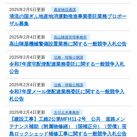
2025年2月5日更新
農産物流通課
清流の国ぎふ地産地消運動推進事業委託業務プロポー
ザル募集
2025年2月4日更新
高山陣屋管理事務所
高山陣屋機械警備設置業務に関する一般競争入札公告
2025年2月4日更新
法務・情報公開課
令和7年度宅配便配達業務委託に関する一般競争入札
公告
2025年2月4日更新
法務・情報公開課
令和7年度メール便配達業務委託に関する一般競争入
札公告
2025年2月4日更新
古川土木事務所
【建設工事】工維2公第MFH11-2号 公共 道路メン
テナンス補助（附属物修繕）（国補正分）（翌債）笹
島ロックシェッド補修工事に関する一般競争入札公告