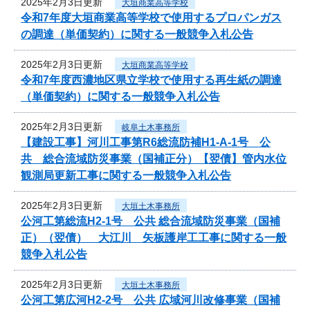
2025年2月3日更新
大垣商業高等学校
令和7年度大垣商業高等学校で使用するプロパンガス
の調達（単価契約）に関する一般競争入札公告
2025年2月3日更新
大垣商業高等学校
令和7年度西濃地区県立学校で使用する再生紙の調達
（単価契約）に関する一般競争入札公告
2025年2月3日更新
岐阜土木事務所
【建設工事】河川工事第R6総流防補H1-A-1号 公
共 総合流域防災事業（国補正分）【翌債】管内水位
観測局更新工事に関する一般競争入札公告
2025年2月3日更新
大垣土木事務所
公河工第総流H2-1号 公共 総合流域防災事業（国補
正）（翌債） 大江川 矢板護岸工工事に関する一般
競争入札公告
2025年2月3日更新
大垣土木事務所
公河工第広河H2-2号 公共 広域河川改修事業（国補