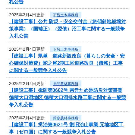
札公告
2025年2月4日更新
下呂土木事務所
【建設工事】公共 防災・安全交付金（急傾斜地崩壊対
策事業）（国補正）（翌債）沼工事に関する一般競争
入札公告
2025年2月4日更新
下呂土木事務所
【建設工事】県単 道路新設改良（暮らしの安全・安
心確保対策費）蛇之尾2期工区道路改良（債務）工事
に関する一般競争入札公告
2025年2月4日更新
揖斐農林事務所
【建設工事】揖防第0602号 県営ため池防災対策事業
徳積大口洞地区 徳積大口洞排水路工事に関する一般競
争入札公告
2025年2月4日更新
揖斐農林事務所
【建設工事】揖治第0621号 復旧治山事業 元地地区工
事（ゼロ国）に関する一般競争入札公告