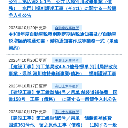
公河工第広河2-5-1号 公共 広域河川改修事業（債
務） 水門川掘削護岸工事（その1）に関する一般競
争入札公告
2025年10月20日更新
自動車税事務所
令和8年度自動車税種別割定期納税通知書及び自動車
税増額納税通知書・減額通知書作成等業務一式（単価
契約）
2025年10月20日更新
美濃土木事務所
【建設工事】河工第局改4-5-1他号/県単 河川局部改良
事業・県単 河川維持修繕事業(債務） 掘削護岸工事
2025年10月17日更新
高山土木事務所
【建設工事】第工維単舗4号／県単 舗装道補修費 国
道158号 工事（債務） に関する一般競争入札公告
2025年10月17日更新
高山土木事務所
【建設工事】第工維単舗5号／県単 舗装道補修費
国道361号他 留之原他工事（債務） に関する一般