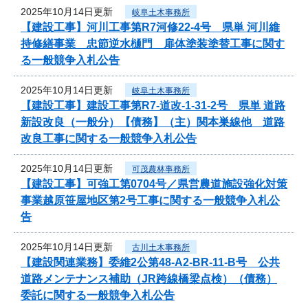
2025年10月14日更新
岐阜土木事務所
【建設工事】河川工事第R7河修22-4号 県単 河川維
持修繕事業 忠節逆水樋門 扉体塗装塗替工事に関す
る一般競争入札公告
2025年10月14日更新
岐阜土木事務所
【建設工事】建設工事第R7-道改-1-31-2号 県単 道路
新設改良（一般分）【債務】（主）関本巣線他 道路
改良工事に関する一般競争入札公告
2025年10月14日更新
可茂農林事務所
【建設工事】可強工第0704号／県営農道施設強化対策
事業越原笹屋地区第2号工事に関する一般競争入札公
告
2025年10月14日更新
古川土木事務所
【建設関連業務】委維2公第48-A2-BR-11-B号 公共
道路メンテナンス補助（JR跨線橋梁点検）（債務）
委託に関する一般競争入札公告