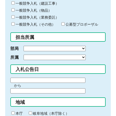
キ
一般競争入札（建設工事）
ー
一般競争入札（物品）
ワ
一般競争入札（業務委託）
ー
ド
一般競争入札（その他）
公募型プロポーザル
を
入
担当所属
力
部局
所属
入札公告日
期
から
間
期
の
間
始
地域
の
ま
終
り
わ
本庁
岐阜地域（本庁除く）