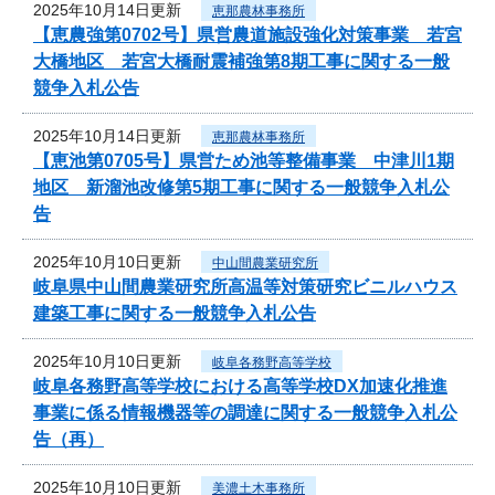
2025年10月14日更新
恵那農林事務所
【恵農強第0702号】県営農道施設強化対策事業 若宮
大橋地区 若宮大橋耐震補強第8期工事に関する一般
競争入札公告
2025年10月14日更新
恵那農林事務所
【恵池第0705号】県営ため池等整備事業 中津川1期
地区 新溜池改修第5期工事に関する一般競争入札公
告
2025年10月10日更新
中山間農業研究所
岐阜県中山間農業研究所高温等対策研究ビニルハウス
建築工事に関する一般競争入札公告
2025年10月10日更新
岐阜各務野高等学校
岐阜各務野高等学校における高等学校DX加速化推進
事業に係る情報機器等の調達に関する一般競争入札公
告（再）
2025年10月10日更新
美濃土木事務所