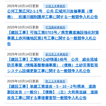
2025年10月14日更新
大垣土木事務所
公河工第広河2-1-1号 公共 広域河川改修事業（債
務） 杭瀬川掘削護岸工事に関する一般競争入札公告
2025年10月14日更新
可茂農林事務所
【建設工事】可強工第0703号／県営農道施設強化対策
事業上赤河橋地区第1号工事に関する一般競争入札公
告
2025年10月14日更新
多治見土木事務所
【建設工事】工第R7公砂情基1他号 公共 総合流域
防災事業（情報基盤整備事業）（債務）土砂災害監視
システム設備更新工事に関する一般競争入札公告
2025年10月14日更新
郡上土木事務所
【建設工事】単建工第道改－5－10－2号/県単 道路
新設改良（一般分）【債務】（主）大和美並線 道路
改良工事に関する事後審査型一般競争入札公告