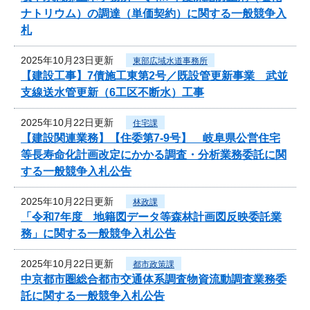
ナトリウム）の調達（単価契約）に関する一般競争入
札
2025年10月23日更新
東部広域水道事務所
【建設工事】7債施工東第2号／既設管更新事業 武並
支線送水管更新（6工区不断水）工事
2025年10月22日更新
住宅課
【建設関連業務】【住委第7-9号】 岐阜県公営住宅
等長寿命化計画改定にかかる調査・分析業務委託に関
する一般競争入札公告
2025年10月22日更新
林政課
「令和7年度 地籍図データ等森林計画図反映委託業
務」に関する一般競争入札公告
2025年10月22日更新
都市政策課
中京都市圏総合都市交通体系調査物資流動調査業務委
託に関する一般競争入札公告