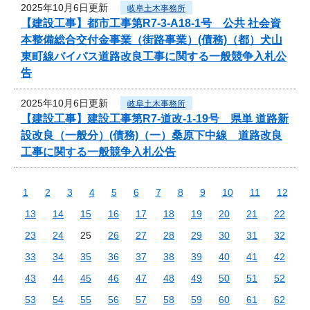
2025年10月6日更新
岐阜土木事務所
【建設工事】都市工事第R7-3-A18-1号 公共 社会資
本整備総合交付金事業（街路事業）(債務)（都）犬山
東町線バイパス道路改良工事に関する一般競争入札公
告
2025年10月6日更新
岐阜土木事務所
【建設工事】建設工事第R7-道改-1-19号 県単 道路新
設改良（一般分）(債務)（一）桑原下中線 道路改良
工事に関する一般競争入札公告
1
2
3
4
5
6
7
8
9
10
11
12
13
14
15
16
17
18
19
20
21
22
23
24
25
26
27
28
29
30
31
32
33
34
35
36
37
38
39
40
41
42
43
44
45
46
47
48
49
50
51
52
53
54
55
56
57
58
59
60
61
62