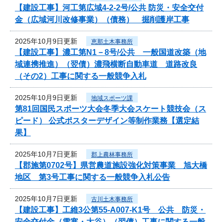
【建設工事】河工第広域4-2-2号/公共 防災・安全交付
金（広域河川改修事業）（債務） 掘削護岸工事
2025年10月9日更新
恵那土木事務所
【建設工事】濃工第N1－8号/公共 一般国道改築（地
域連携推進）（翌債）濃飛横断自動車道 道路改良
（その2）工事に関する一般競争入札
2025年10月9日更新
地域スポーツ課
第81回国民スポーツ大会冬季大会スケート競技会（ス
ピード） 公式ポスターデザイン等制作業務【選定結
果】
2025年10月7日更新
郡上農林事務所
【郡施第0702号】県営農道施設強化対策事業 旭大橋
地区 第3号工事に関する一般競争入札公告
2025年10月7日更新
古川土木事務所
【建設工事】工維3公第55-A007-K1号 公共 防災・
安全交付金（雪寒・大谷）（翌債）工事に関する一般