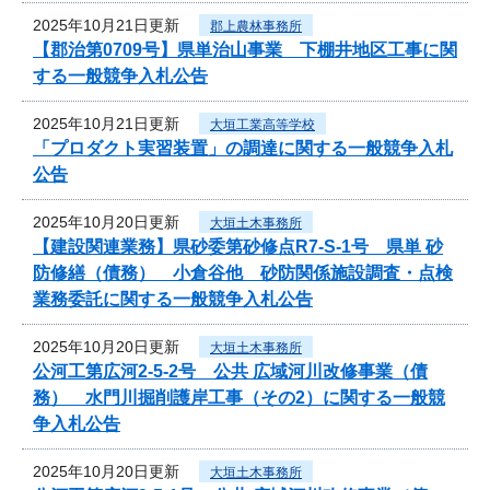
2025年10月21日更新
郡上農林事務所
【郡治第0709号】県単治山事業 下棚井地区工事に関
する一般競争入札公告
2025年10月21日更新
大垣工業高等学校
「プロダクト実習装置」の調達に関する一般競争入札
公告
2025年10月20日更新
大垣土木事務所
【建設関連業務】県砂委第砂修点R7-S-1号 県単 砂
防修繕（債務） 小倉谷他 砂防関係施設調査・点検
業務委託に関する一般競争入札公告
2025年10月20日更新
大垣土木事務所
公河工第広河2-5-2号 公共 広域河川改修事業（債
務） 水門川掘削護岸工事（その2）に関する一般競
争入札公告
2025年10月20日更新
大垣土木事務所