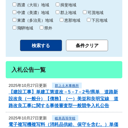
り
西濃（大垣）地域
揖斐地域
中濃（美濃）地域
郡上地域
可茂地域
東濃（多治見）地域
恵那地域
下呂地域
飛騨地域
県外
入札公告一覧
2025年10月27日更新
郡上土木事務所
【建設工事】単建工第道改－5－7－2号/県単 道路新
設改良（一般分）【債務】（一）美並和良明宝線 道
路改良工事に関する事後審査型一般競争入札公告
2025年10月27日更新
岐阜高等学校
電子複写機複写料（消耗品供給、保守を含む。）単価