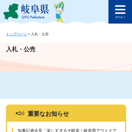
ペ
メ
このページの本文へ
ー
ニ
メ
ジ
ュ
ニ
の
ー
ュ
先
を
ー
頭
飛
トップページ
>
入札・公売
で
ば
す
し
入札・公売
。
て
本
文
へ
重要なお知らせ
知事記者会見「楽しすぎるぞ岐阜！岐阜県アウトドア