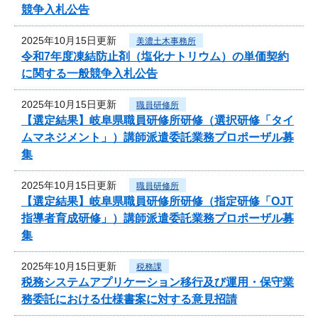
競争入札公告
2025年10月15日更新
美濃土木事務所
令和7年度凍結防止剤（塩化ナトリウム）の単価契約
に関する一般競争入札公告
2025年10月15日更新
職員研修所
【選定結果】岐阜県職員研修所研修（選択研修「タイ
ムマネジメント」）講師派遣委託業務プロポーザル募
集
2025年10月15日更新
職員研修所
【選定結果】岐阜県職員研修所研修（指定研修「OJT
指導者育成研修」）講師派遣委託業務プロポーザル募
集
2025年10月15日更新
税務課
税務システムアプリケーション移行及び運用・保守業
務委託における仕様書案に対する意見招請