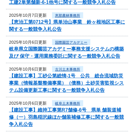
工建2単第舗新-6-1他号に関する一般競争入札公告
2025年10月7日更新
恵那農林事務所
【恵治工第0712号】県単治山事業 鈴ヶ根地区工事に
関する一般競争入札公告
2025年10月6日更新
国際園芸アカデミー
岐阜県立国際園芸アカデミー事務支援システムの構築
及び 保守・運用業務委託に関する一般競争入札公告
2025年10月6日更新
古川土木事務所
【建設工事】工砂公第総情-1号 公共 総合流域防災
事業（情報基盤整備事業）（債務）土砂災害監視シス
テム設備更新工事に関する一般競争入札公告
2025年10月6日更新
岐阜土木事務所
【建設工事】維持工事第R7舗修-6号 県単 舗装道補
修（一）羽島稲沢線ほか舗装補修工事に関する一般競
争入札公告