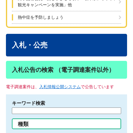
観光キャンペーンを実施」他
熱中症を予防しましょう
本
文
入札・公売
入札公告の検索 （電子調達案件以外）
電子調達案件は、
入札情報公開システム
で公告しています
キーワード検索
検
索
す
種類
る