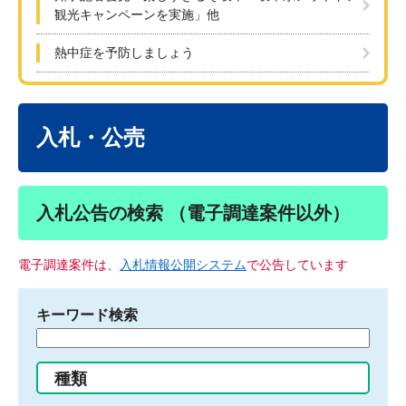
観光キャンペーンを実施」他
熱中症を予防しましょう
本
文
入札・公売
入札公告の検索 （電子調達案件以外）
電子調達案件は、
入札情報公開システム
で公告しています
キーワード検索
検
索
す
種類
る