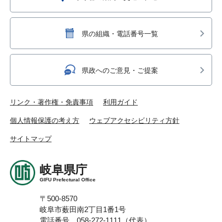
県の組織・電話番号一覧
県政へのご意見・ご提案
リンク・著作権・免責事項
利用ガイド
個人情報保護の考え方
ウェブアクセシビリティ方針
サイトマップ
岐阜県庁
GIFU Prefectural Office
〒500-8570
岐阜市薮田南2丁目1番1号
電話番号 058-272-1111（代表）