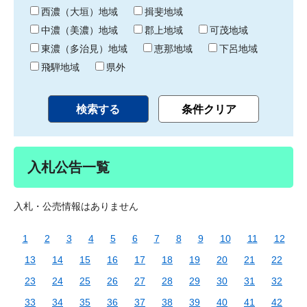
り
西濃（大垣）地域
揖斐地域
中濃（美濃）地域
郡上地域
可茂地域
東濃（多治見）地域
恵那地域
下呂地域
飛騨地域
県外
入札公告一覧
入札・公売情報はありません
1
2
3
4
5
6
7
8
9
10
11
12
13
14
15
16
17
18
19
20
21
22
23
24
25
26
27
28
29
30
31
32
33
34
35
36
37
38
39
40
41
42