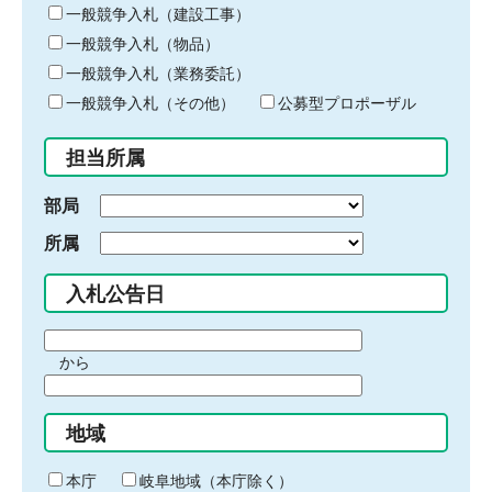
キ
一般競争入札（建設工事）
ー
一般競争入札（物品）
ワ
一般競争入札（業務委託）
ー
ド
一般競争入札（その他）
公募型プロポーザル
を
入
担当所属
力
部局
所属
入札公告日
期
から
間
期
の
間
始
地域
の
ま
終
り
わ
本庁
岐阜地域（本庁除く）