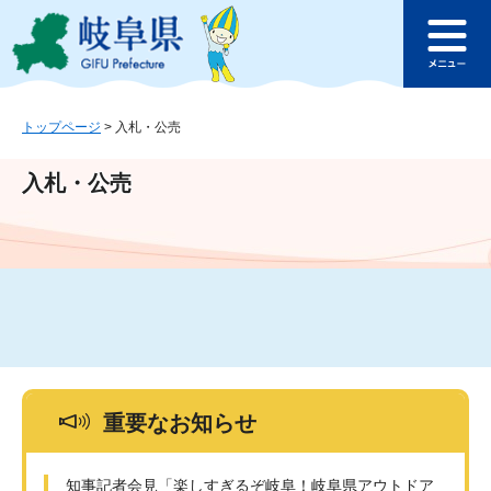
ペ
メ
このページの本文へ
ー
ニ
メ
ジ
ュ
ニ
の
ー
ュ
先
を
ー
頭
飛
トップページ
>
入札・公売
で
ば
す
し
入札・公売
。
て
本
文
へ
重要なお知らせ
知事記者会見「楽しすぎるぞ岐阜！岐阜県アウトドア