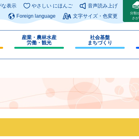
このページの本文へ
がな表示
やさしい にほんご
音声読み上げ
分類
Foreign language
文字サイズ・色変更
さが
産業・農林水産
社会基盤
労働・観光
まちづくり
閉
閉
じ
じ
る
る