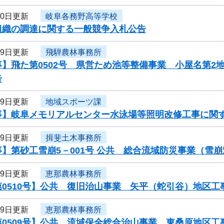
30日更新
岐阜各務野高等学校
組織の調達に関する一般競争入札公告
29日更新
飛騨農林事務所
】飛た第0502号 県営ため池等整備事業 小屋名第2
告
29日更新
地域スポーツ課
事】岐阜メモリアルセンター水泳場等照明改修工事に関
29日更新
揖斐土木事務所
】第砂工雪崩5－001号 公共 総合流域防災事業（雪
29日更新
恵那農林事務所
第0510号】公共 復旧治山事業 矢平（蛇引谷）地区
29日更新
恵那農林事務所
第0509号】公共 流域保全総合治山事業 東桑原地区