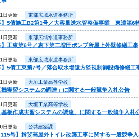
工事
31日更新
東部広域水道事務所
】5債施工B2第1号／大容量送水管整備事業 東濃第6
31日更新
東部広域水道事務所
事】工東第6号／恵下第二増圧ポンプ所屋上外壁修繕工事
31日更新
東部広域水道事務所
事】5債工東第7号／落合取水場遠方監視制御設備修繕工
31日更新
大垣工業高等学校
算機実習システムの調達」に関する一般競争入札公告
31日更新
大垣工業高等学校
ト基板作成実習システムの調達」に関する一般競争入札
30日更新
公共建築課
-115号】揖斐高屋外トイレ改築工事に関する一般競争