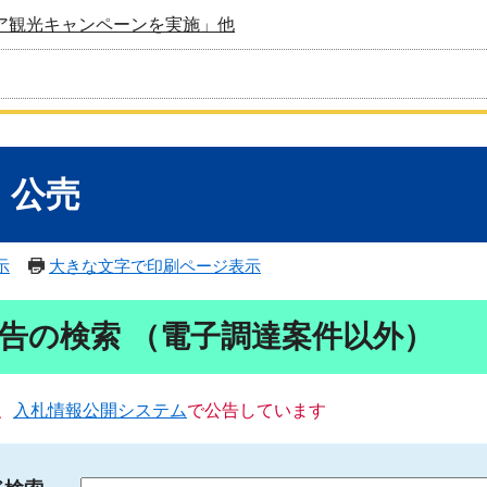
ア観光キャンペーンを実施」他
・公売
示
大きな文字で印刷ページ表示
告の検索 （電子調達案件以外）
、
入札情報公開システム
で公告しています