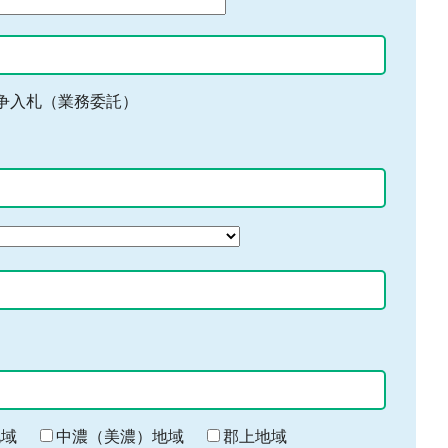
争入札（業務委託）
地域
中濃（美濃）地域
郡上地域