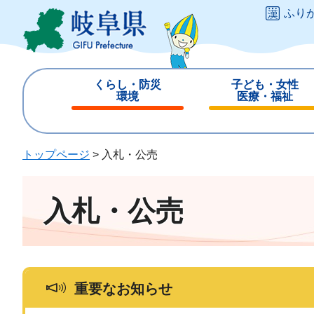
ペ
メ
ふり
ー
ニ
ジ
ュ
の
ー
先
を
くらし・防災
子ども・女性
頭
飛
環境
医療・福祉
で
ば
閉
閉
す
し
じ
じ
。
て
る
る
トップページ
>
入札・公売
本
文
へ
入札・公売
重要なお知らせ