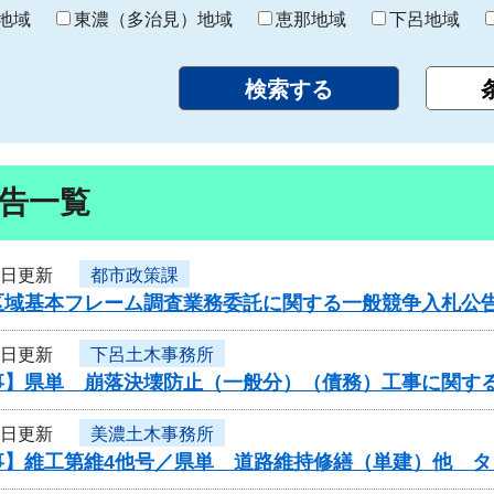
り
地域
東濃（多治見）地域
恵那地域
下呂地域
告一覧
5日更新
都市政策課
区域基本フレーム調査業務委託に関する一般競争入札公
5日更新
下呂土木事務所
事】県単 崩落決壊防止（一般分）（債務）工事に関す
4日更新
美濃土木事務所
事】維工第維4他号／県単 道路維持修繕（単建）他 タ