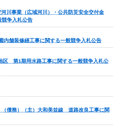
規模特定河川事業（広域河川）・公共防災安全交付金
般競争入札公告
 園内舗装修繕工事に関する一般競争入札公告
部地区 第1期用水路工事に関する一般競争入札公
分）（債務）（主）大和美並線 道路改良工事に関