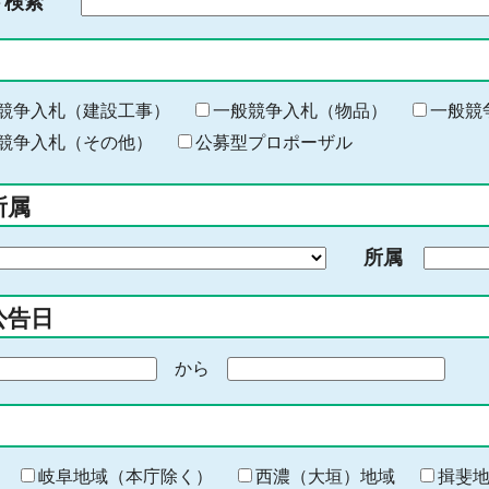
ド検索
検
索
す
る
キ
競争入札（建設工事）
一般競争入札（物品）
一般競
ー
競争入札（その他）
公募型プロポーザル
ワ
ー
所属
ド
を
所属
入
力
公告日
から
期
間
の
終
わ
岐阜地域（本庁除く）
西濃（大垣）地域
揖斐