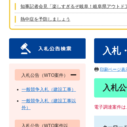
知事記者会見「楽しすぎるぞ岐阜！岐阜県アウトド
熱中症を予防しましょう
本
入札
文
印刷ページ表
入札公告（WTO案件）
入札公
一般競争入札（建設工事）
一般競争入札（建設工事以
電子調達案件は
外）
入札公告（WTO案件以