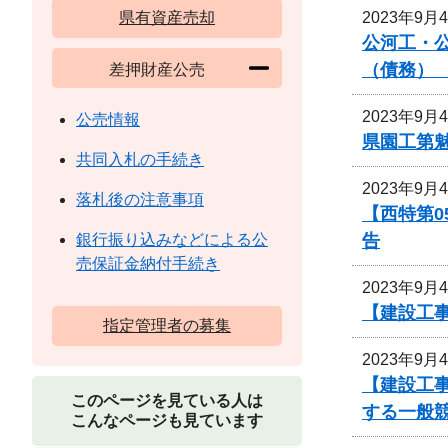
2023年9月
県有資産売却
公河工・公
（債務）
差押財産公売
2023年9月
公売情報
県園工第魅
共同入札の手続き
2023年9月
落札後の注意事項
【西特第
告
銀行振り込みなどによる公
売保証金納付手続き
2023年9月
【建設工
指定管理者の募集
2023年9月
【建設工事
このページを見ている人は
する一般
こんなページも見ています