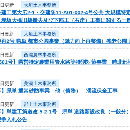
4日更新
大垣土木事務所
建工第大広2-1・交建防11-A01-002-4号公共 大
 赤坂大橋旧橋撤去及び下部工（右岸）工事に関する一
4日更新
大垣土木事務所
再2号 県単 都市公園事業（魅力向上再整備）養老公園
4日更新
西濃農林事務所
0501号】県営特定農業用管水路等特別対策事業 時北
4日更新
美濃土木事務所
事】県単 通常砂防事業 他（債務） 渓流保全工事
4日更新
郡上土木事務所
】単建工第道改-5-2-1号 県単 道路新設改良（一般
競争入札公告