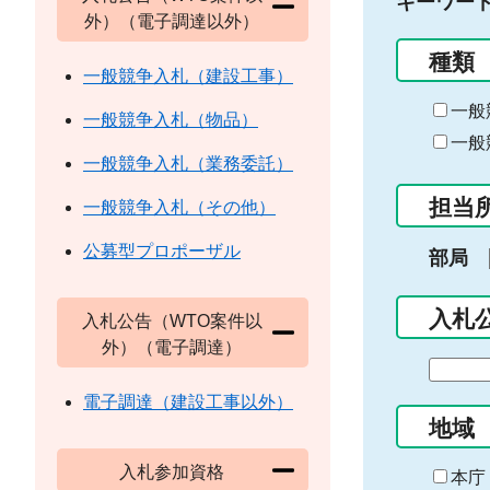
キーワー
外）（電子調達以外）
種類
一般競争入札（建設工事）
一般
一般競争入札（物品）
一般
一般競争入札（業務委託）
担当
一般競争入札（その他）
公募型プロポーザル
部局
入札
入札公告（WTO案件以
外）（電子調達）
期
間
電子調達（建設工事以外）
の
地域
始
入札参加資格
ま
本庁