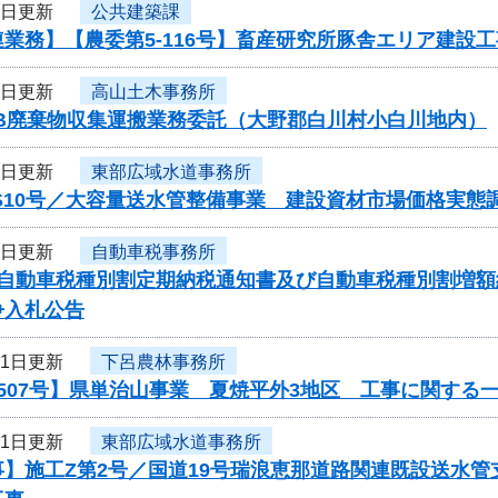
4日更新
公共建築課
業務】【農委第5-116号】畜産研究所豚舎エリア建設
4日更新
高山土木事務所
CB廃棄物収集運搬業務委託（大野郡白川村小白川地内）
1日更新
東部広域水道事務所
S10号／大容量送水管整備事業 建設資材市場価格実態
1日更新
自動車税事務所
度自動車税種別割定期納税通知書及び自動車税種別割増
争入札公告
31日更新
下呂農林事務所
507号】県単治山事業 夏焼平外3地区 工事に関する
31日更新
東部広域水道事務所
】施工Z第2号／国道19号瑞浪恵那道路関連既設送水管