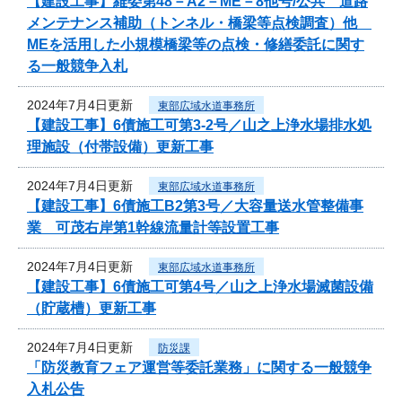
【建設工事】維委第48－A2－ME－8他号/公共 道路
メンテナンス補助（トンネル・橋梁等点検調査）他
MEを活用した小規模橋梁等の点検・修繕委託に関す
る一般競争入札
2024年7月4日更新
東部広域水道事務所
【建設工事】6債施工可第3-2号／山之上浄水場排水処
理施設（付帯設備）更新工事
2024年7月4日更新
東部広域水道事務所
【建設工事】6債施工B2第3号／大容量送水管整備事
業 可茂右岸第1幹線流量計等設置工事
2024年7月4日更新
東部広域水道事務所
【建設工事】6債施工可第4号／山之上浄水場滅菌設備
（貯蔵槽）更新工事
2024年7月4日更新
防災課
「防災教育フェア運営等委託業務」に関する一般競争
入札公告