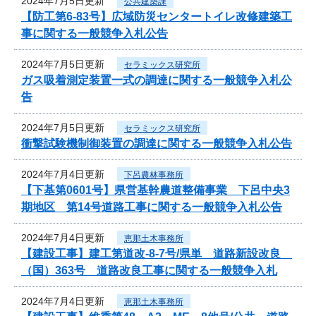
2024年7月5日更新
公共建築課
【防工第6-83号】広域防災センタートイレ改修建築工
事に関する一般競争入札公告
2024年7月5日更新
セラミックス研究所
ガス吸着測定装置一式の調達に関する一般競争入札公
告
2024年7月5日更新
セラミックス研究所
衝撃試験機制御装置の調達に関する一般競争入札公告
2024年7月4日更新
下呂農林事務所
【下基第0601号】県営基幹農道整備事業 下呂中央3
期地区 第14号道路工事に関する一般競争入札公告
2024年7月4日更新
恵那土木事務所
【建設工事】建工第道改-8-7号/県単 道路新設改良
（国）363号 道路改良工事に関する一般競争入札
2024年7月4日更新
恵那土木事務所