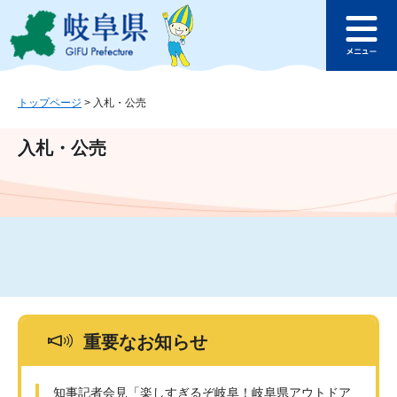
ペ
メ
このページの本文へ
ー
ニ
メ
ジ
ュ
ニ
の
ー
ュ
先
を
ー
頭
飛
トップページ
>
入札・公売
で
ば
す
し
入札・公売
。
て
本
文
へ
重要なお知らせ
知事記者会見「楽しすぎるぞ岐阜！岐阜県アウトドア