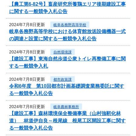
【農工第6-82号】畜産研究所養鶏エリア後期建設工事
に関する一般競争入札公告
2024年7月8日更新
岐阜各務野高等学校
岐阜各務野高等学校における体育館放送設備機器一式
の調達と設置に関する一般競争入札公告
2024年7月8日更新
自然環境課
【建設工事】東海自然歩道公衆トイレ再整備工事に関
する一般競争入札
2024年7月8日更新
都市政策課
令和6年度 第10回都市計画基礎調査業務委託に関す
る一般競争入札公告
2024年7月8日更新
岐阜農林事務所
【建設工事】森林環境保全整備事業（山村強靭化林
道） 林道伊自良～根尾線 根尾工区開設工事に関す
る一般競争入札公告