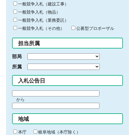
キ
一般競争入札（建設工事）
ー
一般競争入札（物品）
ワ
一般競争入札（業務委託）
ー
ド
一般競争入札（その他）
公募型プロポーザル
を
入
担当所属
力
部局
所属
入札公告日
期
から
間
期
の
間
始
地域
の
ま
終
り
わ
本庁
岐阜地域（本庁除く）