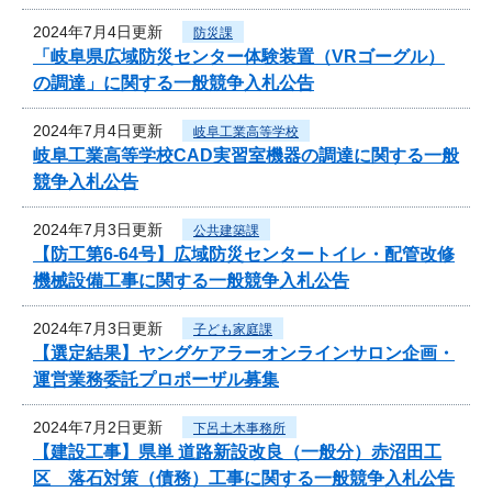
2024年7月4日更新
防災課
「岐阜県広域防災センター体験装置（VRゴーグル）
の調達」に関する一般競争入札公告
2024年7月4日更新
岐阜工業高等学校
岐阜工業高等学校CAD実習室機器の調達に関する一般
競争入札公告
2024年7月3日更新
公共建築課
【防工第6-64号】広域防災センタートイレ・配管改修
機械設備工事に関する一般競争入札公告
2024年7月3日更新
子ども家庭課
【選定結果】ヤングケアラーオンラインサロン企画・
運営業務委託プロポーザル募集
2024年7月2日更新
下呂土木事務所
【建設工事】県単 道路新設改良（一般分）赤沼田工
区 落石対策（債務）工事に関する一般競争入札公告