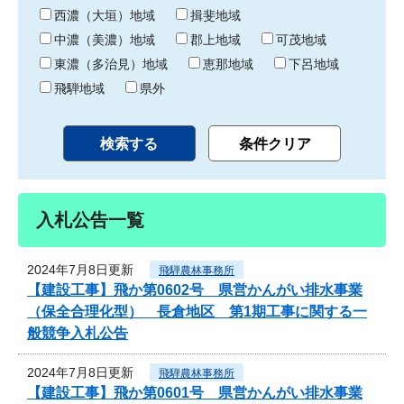
り
西濃（大垣）地域
揖斐地域
中濃（美濃）地域
郡上地域
可茂地域
東濃（多治見）地域
恵那地域
下呂地域
飛騨地域
県外
入札公告一覧
2024年7月8日更新
飛騨農林事務所
【建設工事】飛か第0602号 県営かんがい排水事業
（保全合理化型） 長倉地区 第1期工事に関する一
般競争入札公告
2024年7月8日更新
飛騨農林事務所
【建設工事】飛か第0601号 県営かんがい排水事業