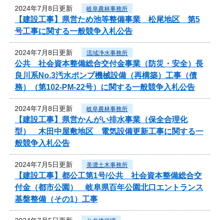
2024年7月8日更新
岐阜農林事務所
【建設工事】県営ため池等整備事業 松尾地区 第5
号工事に関する一般競争入札公告
2024年7月8日更新
流域浄水事務所
公共 社会資本整備総合交付金事業（防災・安全）長
良川系No.3汚水ポンプ機械設備（再構築）工事（債
務）（第102-PM-22号）に関する一般競争入札公告
2024年7月8日更新
岐阜農林事務所
【建設工事】県営かんがい排水事業（保全合理化
型） 木田中屋敷地区 電気設備更新工事に関する一
般競争入札公告
2024年7月5日更新
美濃土木事務所
【建設工事】都公工第1号/公共 社会資本整備総合交
付金（都市公園） 岐阜県百年公園北口エントランス
基盤整備（その1）工事