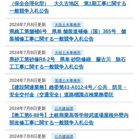
（保全合理化型） 大久古地区 第1期工事に関する
一般競争入札公告
2024年7月8日更新
大垣土木事務所
県維工第舗補6号 県単 舗装道補修（国）365号 舗
装補修工事に関する一般競争入札公告
2024年7月8日更新
大垣土木事務所
県砂工第砂修R6-2号 県単 砂防修繕 藤古川 除石
工工事に関する一般競争入札公告
2024年7月8日更新
美濃土木事務所
【建設関連業務】維委第43-A012-4号／公共 防災・
安全交付金（交通安全）道路標識点検業務委託
2024年7月8日更新
公共建築課
【教工第6-88号】土岐商業高等学校武道場屋根外壁内
部改修工事に関する一般競争入札公告
2024年7月8日更新
公共建築課