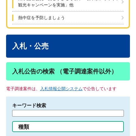
観光キャンペーンを実施」他
熱中症を予防しましょう
本
文
入札・公売
入札公告の検索 （電子調達案件以外）
電子調達案件は、
入札情報公開システム
で公告しています
キーワード検索
検
索
す
種類
る