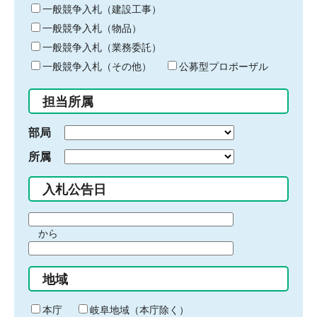
キ
一般競争入札（建設工事）
ー
一般競争入札（物品）
ワ
一般競争入札（業務委託）
ー
ド
一般競争入札（その他）
公募型プロポーザル
を
入
担当所属
力
部局
所属
入札公告日
期
から
間
期
の
間
始
地域
の
ま
終
り
わ
本庁
岐阜地域（本庁除く）