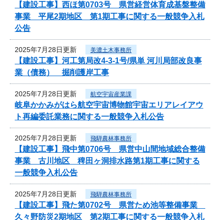
【建設工事】西ほ第0703号 県営経営体育成基盤整備
事業 平尾2期地区 第1期工事に関する一般競争入札
公告
2025年7月28日更新
美濃土木事務所
【建設工事】河工第局改4-3-1号/県単 河川局部改良事
業（債務） 掘削護岸工事
2025年7月28日更新
航空宇宙産業課
岐阜かかみがはら航空宇宙博物館宇宙エリアレイアウ
ト再編委託業務に関する一般競争入札公告
2025年7月28日更新
飛騨農林事務所
【建設工事】飛中第0706号 県営中山間地域総合整備
事業 古川地区 稗田ヶ洞排水路第1期工事に関する
一般競争入札公告
2025年7月28日更新
飛騨農林事務所
【建設工事】飛た第0702号 県営ため池等整備事業
久々野防災2期地区 第2期工事に関する一般競争入札