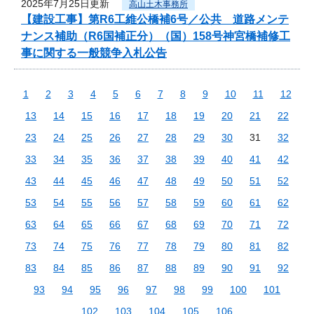
2025年7月25日更新
高山土木事務所
【建設工事】第R6工維公橋補6号／公共 道路メンテ
ナンス補助（R6国補正分）（国）158号神宮橋補修工
事に関する一般競争入札公告
1
2
3
4
5
6
7
8
9
10
11
12
13
14
15
16
17
18
19
20
21
22
23
24
25
26
27
28
29
30
31
32
33
34
35
36
37
38
39
40
41
42
43
44
45
46
47
48
49
50
51
52
53
54
55
56
57
58
59
60
61
62
63
64
65
66
67
68
69
70
71
72
73
74
75
76
77
78
79
80
81
82
83
84
85
86
87
88
89
90
91
92
93
94
95
96
97
98
99
100
101
102
103
104
105
106