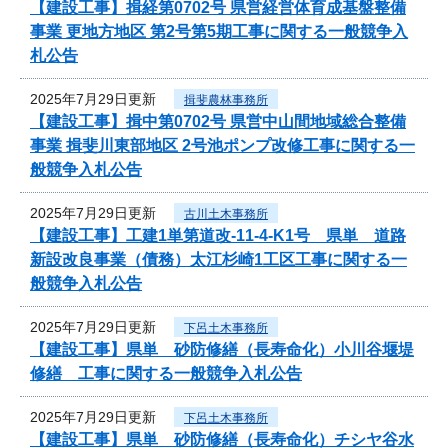
【建設工事】揖経第0702号 県営経営体育成基盤整備
事業 更地方地区 第2号第5期工事に関する一般競争入
札公告
2025年7月29日更新
揖斐農林事務所
【建設工事】揖中第0702号 県営中山間地域総合整備
事業 揖斐川東部地区 2号池ポンプ改修工事に関する一
般競争入札公告
2025年7月29日更新
古川土木事務所
【建設工事】工建1単第道改-11-4-K1号 県単 道路
新設改良事業（債務）太江杉崎1工区工事に関する一
般競争入札公告
2025年7月29日更新
下呂土木事務所
【建設工事】県単 砂防修繕（長寿命化）小川谷堰堤
修繕 工事に関する一般競争入札公告
2025年7月29日更新
下呂土木事務所
【建設工事】県単 砂防修繕（長寿命化）チシヤ谷水