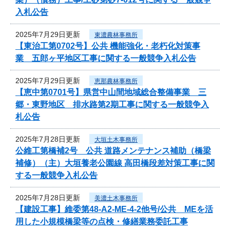
入札公告
2025年7月29日更新
東濃農林事務所
【東治工第0702号】公共 機能強化・老朽化対策事
業 五郎ヶ平地区工事に関する一般競争入札公告
2025年7月29日更新
恵那農林事務所
【恵中第0701号】県営中山間地域総合整備事業 三
郷・東野地区 排水路第2期工事に関する一般競争入
札公告
2025年7月28日更新
大垣土木事務所
公維工第橋補2号 公共 道路メンテナンス補助（橋梁
補修）（主）大垣養老公園線 高田橋段差対策工事に関
する一般競争入札公告
2025年7月28日更新
美濃土木事務所
【建設工事】維委第48-A2-ME-4-2他号/公共 MEを活
用した小規模橋梁等の点検・修繕業務委託工事