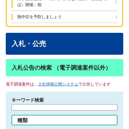
ば』開催」他
熱中症を予防しましょう
本
文
入札・公売
入札公告の検索 （電子調達案件以外）
電子調達案件は、
入札情報公開システム
で公告しています
キーワード検索
検
索
す
種類
る