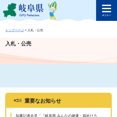
ペ
メ
このページの本文へ
ー
ニ
メ
ジ
ュ
ニ
の
ー
ュ
先
を
ー
頭
飛
トップページ
>
入札・公売
で
ば
す
し
入札・公売
。
て
本
文
へ
重要なお知らせ
知事記者会見「『岐阜県 みんなの健康・福祉ひろ