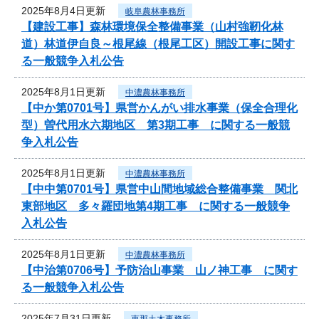
2025年8月4日更新
岐阜農林事務所
【建設工事】森林環境保全整備事業（山村強靭化林
道）林道伊自良～根尾線（根尾工区）開設工事に関す
る一般競争入札公告
2025年8月1日更新
中濃農林事務所
【中か第0701号】県営かんがい排水事業（保全合理化
型）曽代用水六期地区 第3期工事 に関する一般競
争入札公告
2025年8月1日更新
中濃農林事務所
【中中第0701号】県営中山間地域総合整備事業 関北
東部地区 多々羅団地第4期工事 に関する一般競争
入札公告
2025年8月1日更新
中濃農林事務所
【中治第0706号】予防治山事業 山ノ神工事 に関す
る一般競争入札公告
2025年7月31日更新
恵那土木事務所