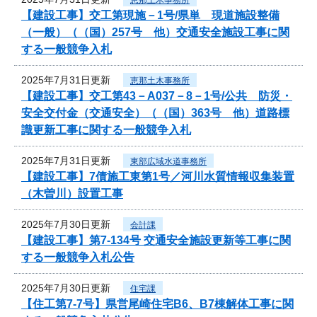
【建設工事】交工第現施－1号/県単 現道施設整備
（一般）（（国）257号 他）交通安全施設工事に関
する一般競争入札
2025年7月31日更新
恵那土木事務所
【建設工事】交工第43－A037－8－1号/公共 防災・
安全交付金（交通安全）（（国）363号 他）道路標
識更新工事に関する一般競争入札
2025年7月31日更新
東部広域水道事務所
【建設工事】7債施工東第1号／河川水質情報収集装置
（木曽川）設置工事
2025年7月30日更新
会計課
【建設工事】第7-134号 交通安全施設更新等工事に関
する一般競争入札公告
2025年7月30日更新
住宅課
【住工第7-7号】県営尾崎住宅B6、B7棟解体工事に関