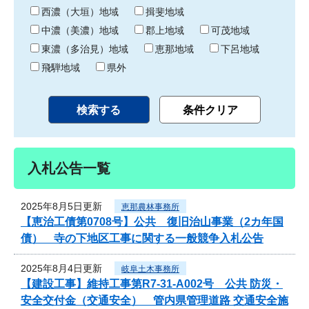
り
西濃（大垣）地域
揖斐地域
中濃（美濃）地域
郡上地域
可茂地域
東濃（多治見）地域
恵那地域
下呂地域
飛騨地域
県外
入札公告一覧
2025年8月5日更新
恵那農林事務所
【恵治工債第0708号】公共 復旧治山事業（2カ年国
債） 寺の下地区工事に関する一般競争入札公告
2025年8月4日更新
岐阜土木事務所
【建設工事】維持工事第R7-31-A002号 公共 防災・
安全交付金（交通安全） 管内県管理道路 交通安全施