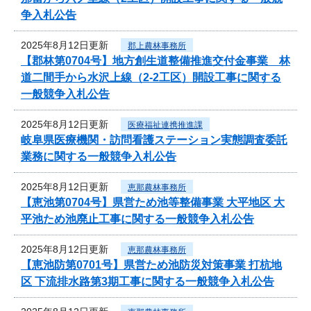
争入札公告
2025年8月12日更新
郡上農林事務所
【郡林第0704号】地方創生道整備推進交付金事業 林
道二間手から水沢上線（2-2工区）開設工事に関する
一般競争入札公告
2025年8月12日更新
医療福祉連携推進課
岐阜県医療機関・訪問看護ステーション実態調査委託
業務に関する一般競争入札公告
2025年8月12日更新
恵那農林事務所
【恵池第0704号】県営ため池等整備事業 大平地区 大
平池ため池廃止工事に関する一般競争入札公告
2025年8月12日更新
恵那農林事務所
【恵池防第0701号】県営ため池防災対策事業 打杭地
区 下流排水路第3期工事に関する一般競争入札公告