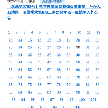
2025年8月5日更新
恵那農林事務所
【恵基第0702号】県営農業基盤整備促進事業 たかみ
ね地区 暗渠排水第6期工事に関する一般競争入札公
告
1
2
3
4
5
6
7
8
9
10
11
12
13
14
15
16
17
18
19
20
21
22
23
24
25
26
27
28
29
30
31
32
33
34
35
36
37
38
39
40
41
42
43
44
45
46
47
48
49
50
51
52
53
54
55
56
57
58
59
60
61
62
63
64
65
66
67
68
69
70
71
72
73
74
75
76
77
78
79
80
81
82
83
84
85
86
87
88
89
90
91
92
93
94
95
96
97
98
99
100
101
102
103
104
105
106