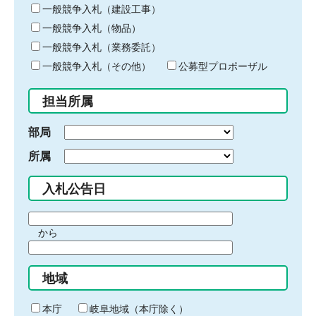
キ
一般競争入札（建設工事）
ー
一般競争入札（物品）
ワ
一般競争入札（業務委託）
ー
ド
一般競争入札（その他）
公募型プロポーザル
を
入
担当所属
力
部局
所属
入札公告日
期
から
間
期
の
間
始
地域
の
ま
終
り
わ
本庁
岐阜地域（本庁除く）