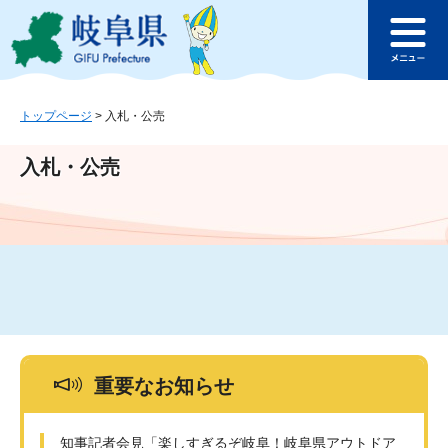
ペ
メ
このページの本文へ
ー
ニ
メ
ジ
ュ
ニ
の
ー
ュ
先
を
ー
頭
飛
トップページ
>
入札・公売
で
ば
す
し
入札・公売
。
て
本
文
へ
重要なお知らせ
知事記者会見「楽しすぎるぞ岐阜！岐阜県アウトドア