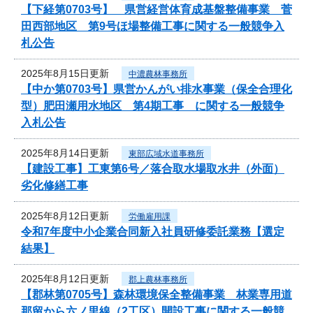
【下経第0703号】 県営経営体育成基盤整備事業 菅
田西部地区 第9号ほ場整備工事に関する一般競争入
札公告
2025年8月15日更新
中濃農林事務所
【中か第0703号】県営かんがい排水事業（保全合理化
型）肥田瀬用水地区 第4期工事 に関する一般競争
入札公告
2025年8月14日更新
東部広域水道事務所
【建設工事】工東第6号／落合取水場取水井（外面）
劣化修繕工事
2025年8月12日更新
労働雇用課
令和7年度中小企業合同新入社員研修委託業務【選定
結果】
2025年8月12日更新
郡上農林事務所
【郡林第0705号】森林環境保全整備事業 林業専用道
那留から六ノ里線（2工区）開設工事に関する一般競