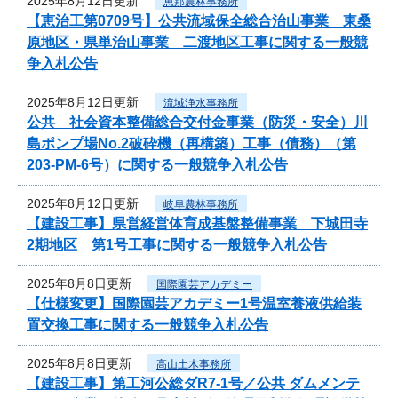
2025年8月12日更新
恵那農林事務所
【恵治工第0709号】公共流域保全総合治山事業 東桑
原地区・県単治山事業 二渡地区工事に関する一般競
争入札公告
2025年8月12日更新
流域浄水事務所
公共 社会資本整備総合交付金事業（防災・安全）川
島ポンプ場No.2破砕機（再構築）工事（債務）（第
203-PM-6号）に関する一般競争入札公告
2025年8月12日更新
岐阜農林事務所
【建設工事】県営経営体育成基盤整備事業 下城田寺
2期地区 第1号工事に関する一般競争入札公告
2025年8月8日更新
国際園芸アカデミー
【仕様変更】国際園芸アカデミー1号温室養液供給装
置交換工事に関する一般競争入札公告
2025年8月8日更新
高山土木事務所
【建設工事】第工河公総ダR7-1号／公共 ダムメンテ