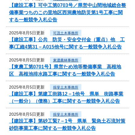
【建設工事】可中工第0703号／県営中山間地域総合整
備事業つちのこの里地区西洞農地防災第1号工事に関
する一般競争入札公告
2025年8月5日更新
可茂土木事務所
【建設工事】公共 防災・安全交付金（重点）他 工
事/工維4第31－A015他号に関する一般競争入札公告
2025年8月5日更新
東濃農林事務所
【東農工第0701号】県営ため池等整備事業 高根地
区 高根池排水路工事に関する一般競争入札公告
2025年8月5日更新
揖斐土木事務所
【建設工事】第建工街路12－1他号 県単 街路事業
（一般分）（債務）工事に関する一般競争入札公告
2025年8月5日更新
揖斐土木事務所
【建設工事】第砂工緊7－1号 県単 緊急土石流対策
砂防事業工事に関する一般競争入札公告