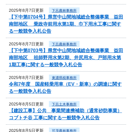
2025年8月7日更新
下呂農林事務所
【下中第0704号】県営中山間地域総合整備事業 益田
南部地区 乗政寺前用水第1期、巾下用水工事に関す
る一般競争入札公告
2025年8月7日更新
下呂農林事務所
【下中第0703号】県営中山間地域総合整備事業 益田
南部地区 祖師野用水第2期、井尻用水、戸部用水第
1期工事に関する一般競争入札公告
2025年8月7日更新
東濃県税事務所
令和7年度 国産軽乗用車（EV・新車）の調達に関す
る一般競争入札公告
2025年8月5日更新
下呂土木事務所
【建設工事】公共 事業間連携補助（通常砂防事業）
コブトチ谷 工事に関する一般競争入札公告
2025年8月5日更新
可茂農林事務所