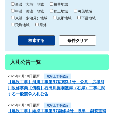
り
西濃（大垣）地域
揖斐地域
中濃（美濃）地域
郡上地域
可茂地域
東濃（多治見）地域
恵那地域
下呂地域
飛騨地域
県外
入札公告一覧
2025年8月18日更新
岐阜土木事務所
【建設工事】河川工事第R7広域3-1号 公共 広域河
川改修事業【債務】石田川掘削護岸（右岸）工事に関
する一般競争入札公告
2025年8月18日更新
岐阜土木事務所
【建設工事】維持工事第R7舗修-4号 県単 舗装道補