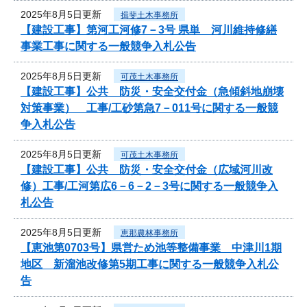
2025年8月5日更新
揖斐土木事務所
【建設工事】第河工河修7－3号 県単 河川維持修繕
事業工事に関する一般競争入札公告
2025年8月5日更新
可茂土木事務所
【建設工事】公共 防災・安全交付金（急傾斜地崩壊
対策事業） 工事/工砂第急7－011号に関する一般競
争入札公告
2025年8月5日更新
可茂土木事務所
【建設工事】公共 防災・安全交付金（広域河川改
修）工事/工河第広6－6－2－3号に関する一般競争入
札公告
2025年8月5日更新
恵那農林事務所
【恵池第0703号】県営ため池等整備事業 中津川1期
地区 新溜池改修第5期工事に関する一般競争入札公
告