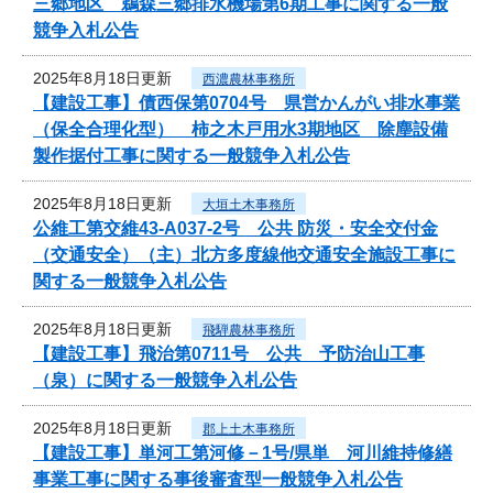
三郷地区 鵜森三郷排水機場第6期工事に関する一般
競争入札公告
2025年8月18日更新
西濃農林事務所
【建設工事】債西保第0704号 県営かんがい排水事業
（保全合理化型） 柿之木戸用水3期地区 除塵設備
製作据付工事に関する一般競争入札公告
2025年8月18日更新
大垣土木事務所
公維工第交維43-A037-2号 公共 防災・安全交付金
（交通安全）（主）北方多度線他交通安全施設工事に
関する一般競争入札公告
2025年8月18日更新
飛騨農林事務所
【建設工事】飛治第0711号 公共 予防治山工事
（泉）に関する一般競争入札公告
2025年8月18日更新
郡上土木事務所
【建設工事】単河工第河修－1号/県単 河川維持修繕
事業工事に関する事後審査型一般競争入札公告