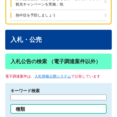
観光キャンペーンを実施」他
熱中症を予防しましょう
本
文
入札・公売
入札公告の検索 （電子調達案件以外）
電子調達案件は、
入札情報公開システム
で公告しています
キーワード検索
検
索
す
種類
る