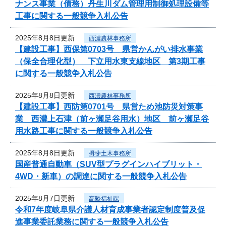
ナンス事業（債務）丹生川ダム管理用制御処理設備等
工事に関する一般競争入札公告
2025年8月8日更新
西濃農林事務所
【建設工事】西保第0703号 県営かんがい排水事業
（保全合理化型） 下立用水東支線地区 第3期工事
に関する一般競争入札公告
2025年8月8日更新
西濃農林事務所
【建設工事】西防第0701号 県営ため池防災対策事
業 西濃上石津（前ヶ瀬足谷用水）地区 前ヶ瀬足谷
用水路工事に関する一般競争入札公告
2025年8月8日更新
揖斐土木事務所
国産普通自動車（SUV型プラグインハイブリット・
4WD・新車）の調達に関する一般競争入札公告
2025年8月7日更新
高齢福祉課
令和7年度岐阜県介護人材育成事業者認定制度普及促
進事業委託業務に関する一般競争入札公告