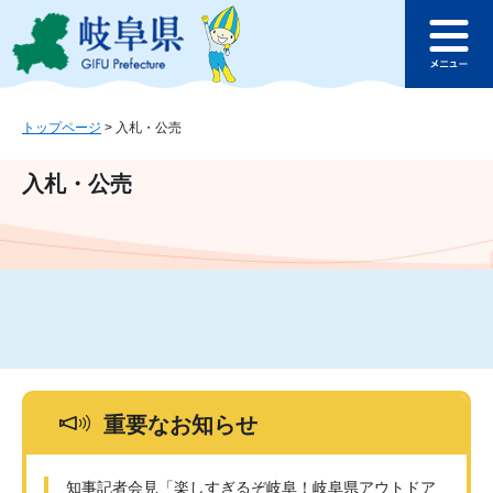
ペ
メ
このページの本文へ
ー
ニ
メ
ジ
ュ
ニ
の
ー
ュ
先
を
ー
頭
飛
トップページ
>
入札・公売
で
ば
す
し
入札・公売
。
て
本
文
へ
重要なお知らせ
知事記者会見「楽しすぎるぞ岐阜！岐阜県アウトドア