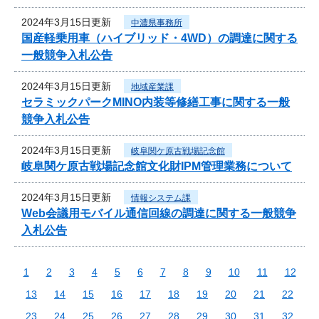
2024年3月15日更新
中濃県事務所
国産軽乗用車（ハイブリッド・4WD）の調達に関する
一般競争入札公告
2024年3月15日更新
地域産業課
セラミックパークMINO内装等修繕工事に関する一般
競争入札公告
2024年3月15日更新
岐阜関ケ原古戦場記念館
岐阜関ケ原古戦場記念館文化財IPM管理業務について
2024年3月15日更新
情報システム課
Web会議用モバイル通信回線の調達に関する一般競争
入札公告
1
2
3
4
5
6
7
8
9
10
11
12
13
14
15
16
17
18
19
20
21
22
23
24
25
26
27
28
29
30
31
32