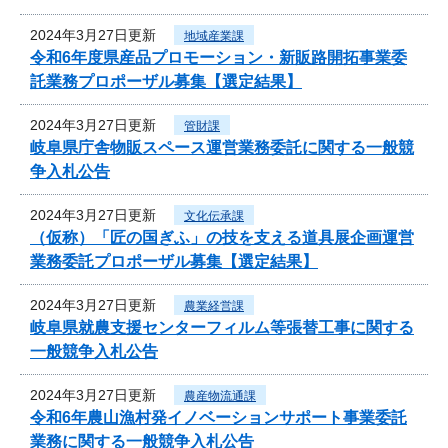
2024年3月27日更新
地域産業課
令和6年度県産品プロモーション・新販路開拓事業委
託業務プロポーザル募集【選定結果】
2024年3月27日更新
管財課
岐阜県庁舎物販スペース運営業務委託に関する一般競
争入札公告
2024年3月27日更新
文化伝承課
（仮称）「匠の国ぎふ」の技を支える道具展企画運営
業務委託プロポーザル募集【選定結果】
2024年3月27日更新
農業経営課
岐阜県就農支援センターフィルム等張替工事に関する
一般競争入札公告
2024年3月27日更新
農産物流通課
令和6年農山漁村発イノベーションサポート事業委託
業務に関する一般競争入札公告