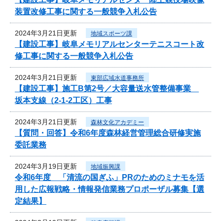
装置改修工事に関する一般競争入札公告
2024年3月21日更新
地域スポーツ課
【建設工事】岐阜メモリアルセンターテニスコート改
修工事に関する一般競争入札公告
2024年3月21日更新
東部広域水道事務所
【建設工事】施工B第2号／大容量送水管整備事業
坂本支線（2-1-2工区）工事
2024年3月21日更新
森林文化アカデミー
【質問・回答】令和6年度森林経営管理総合研修実施
委託業務
2024年3月19日更新
地域振興課
令和6年度 「清流の国ぎふ」PRのためのミナモを活
用した広報戦略・情報発信業務プロポーザル募集【選
定結果】