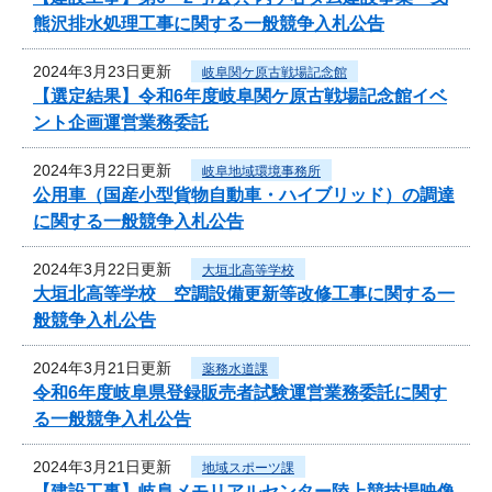
熊沢排水処理工事に関する一般競争入札公告
2024年3月23日更新
岐阜関ケ原古戦場記念館
【選定結果】令和6年度岐阜関ケ原古戦場記念館イベ
ント企画運営業務委託
2024年3月22日更新
岐阜地域環境事務所
公用車（国産小型貨物自動車・ハイブリッド）の調達
に関する一般競争入札公告
2024年3月22日更新
大垣北高等学校
大垣北高等学校 空調設備更新等改修工事に関する一
般競争入札公告
2024年3月21日更新
薬務水道課
令和6年度岐阜県登録販売者試験運営業務委託に関す
る一般競争入札公告
2024年3月21日更新
地域スポーツ課
【建設工事】岐阜メモリアルセンター陸上競技場映像