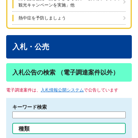
観光キャンペーンを実施」他
熱中症を予防しましょう
本
文
入札・公売
入札公告の検索 （電子調達案件以外）
電子調達案件は、
入札情報公開システム
で公告しています
キーワード検索
検
索
す
種類
る