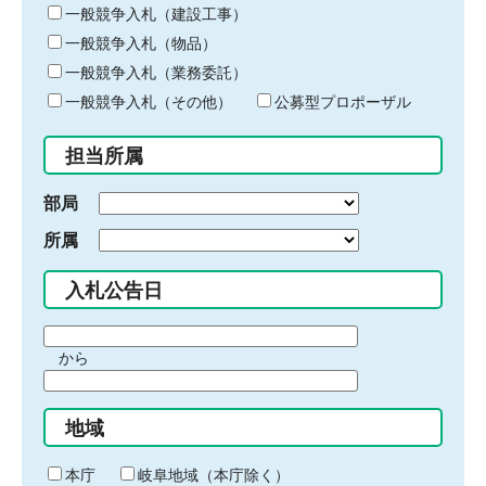
キ
一般競争入札（建設工事）
ー
一般競争入札（物品）
ワ
一般競争入札（業務委託）
ー
ド
一般競争入札（その他）
公募型プロポーザル
を
入
担当所属
力
部局
所属
入札公告日
期
から
間
期
の
間
始
地域
の
ま
終
り
わ
本庁
岐阜地域（本庁除く）