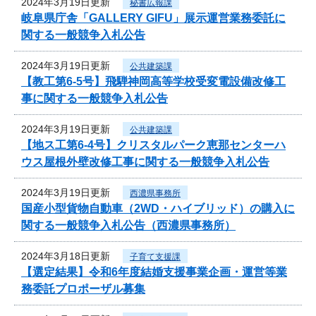
2024年3月19日更新
秘書広報課
岐阜県庁舎「GALLERY GIFU」展示運営業務委託に
関する一般競争入札公告
2024年3月19日更新
公共建築課
【教工第6-5号】飛騨神岡高等学校受変電設備改修工
事に関する一般競争入札公告
2024年3月19日更新
公共建築課
【地ス工第6-4号】クリスタルパーク恵那センターハ
ウス屋根外壁改修工事に関する一般競争入札公告
2024年3月19日更新
西濃県事務所
国産小型貨物自動車（2WD・ハイブリッド）の購入に
関する一般競争入札公告（西濃県事務所）
2024年3月18日更新
子育て支援課
【選定結果】令和6年度結婚支援事業企画・運営等業
務委託プロポーザル募集