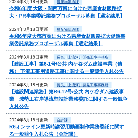
2024年3月18日更新
農産物流通課
令和6年度 大阪・関西万博に向けた県産食材販路拡
大・PR事業委託業務プロポーザル募集【選定結果】
2024年3月18日更新
農産物流通課
令和6年度大都市圏における県産食材販路拡大促進事
業委託業務プロポーザル募集【選定結果】
2024年3月18日更新
長良川上流河川開発工事事務所
【建設工事】第6-1号/公共 内ケ谷ダム建設事業（債
務） 下流工事用道路工事に関する一般競争入札公告
2024年3月18日更新
長良川上流河川開発工事事務所
【建設関連業務】第R6-12号/公共 内ケ谷ダム建設事
業 減勢工右岸導流壁設計業務委託に関する一般競争
入札公告
2024年3月18日更新
会計課
R6オンライン更新時講習用動画制作業務委託に関す
る一般競争入札公告（会計課）