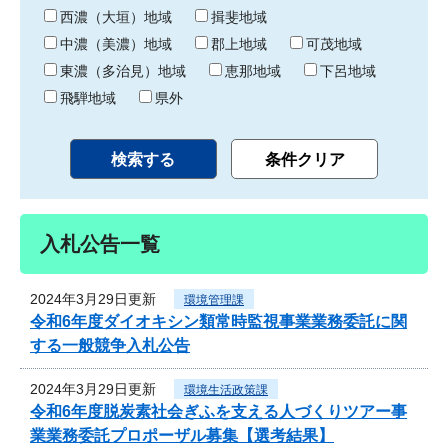
り
西濃（大垣）地域
揖斐地域
中濃（美濃）地域
郡上地域
可茂地域
東濃（多治見）地域
恵那地域
下呂地域
飛騨地域
県外
入札公告一覧
2024年3月29日更新
環境管理課
令和6年度ダイオキシン類常時監視事業業務委託に関
する一般競争入札公告
2024年3月29日更新
環境生活政策課
令和6年度脱炭素社会ぎふを支える人づくりツアー事
業業務委託プロポーザル募集【選考結果】