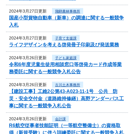
2024年3月27日更新
飛騨農林事務所
国産小型貨物自動車（新車）の調達に関する一般競争
入札
2024年3月27日更新
子育て支援課
ライフデザインを考える啓発冊子印刷及び発送業務
2024年3月26日更新
子ども家庭課
令和6年度児童生徒用相談窓口等啓発カード作成等業
務委託に関する一般競争入札公告
2024年3月26日更新
古川土木事務所
【建設工事】工維2公第43-A023-11-1号 公共 防
災・安全交付金（道路維持修繕）高野アンダーパス工
事に関する一般競争入札公告
2024年3月26日更新
会計課
R6航空従事者技能証明（一等航空整備士）の資格取
得（新規受験）に伴う訓練委託に関する一般競争入札