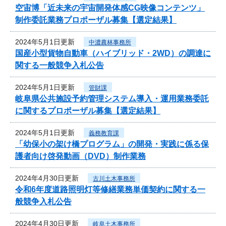
空宙博「近未来の宇宙開発体感CG映像コンテンツ」
制作委託業務プロポーザル募集【選定結果】
2024年5月1日更新
中濃農林事務所
国産小型貨物自動車（ハイブリッド・2WD）の調達に
関する一般競争入札公告
2024年5月1日更新
管財課
岐阜県公共施設予約管理システム導入・運用業務委託
に関するプロポーザル募集【選定結果】
2024年5月1日更新
義務教育課
「幼保小の架け橋プログラム」の開発・実践に係る保
護者向け啓発動画（DVD）制作業務
2024年4月30日更新
古川土木事務所
令和6年度道路照明灯等修繕業務単価契約に関する一
般競争入札公告
2024年4月30日更新
岐阜土木事務所