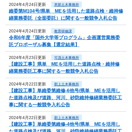
2024年4月24日更新
恵那土木事務所
維委第M104号/県単 MEを活用した道路点検・維持修
繕業務委託（全面委託）に関する一般競争入札公告
2024年4月24日更新
教育研修課
令和6年度「国外大学等プログラム」企画運営業務委
託プロポーザル募集【選定結果】
2024年4月23日更新
可茂土木事務所
【建設工事】県単 MEを活用した道路点検・維持修
繕業務委託工事に関する一般競争入札公告
2024年4月22日更新
郡上土木事務所
【建設工事】単維委第維修‐6他号/県単 MEを活用し
た道路点検及び道路、河川、砂防維持修繕業務委託工
事に関する一般競争入札公告
2024年4月22日更新
郡上土木事務所
【建設工事】単維委第維修‐4他号/県単 MEを活用し
た道路点検及び道路、河川、砂防維持修繕業務委託工