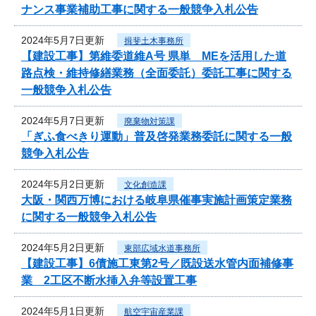
ナンス事業補助工事に関する一般競争入札公告
2024年5月7日更新
揖斐土木事務所
【建設工事】第維委道維A号 県単 MEを活用した道
路点検・維持修繕業務（全面委託）委託工事に関する
一般競争入札公告
2024年5月7日更新
廃棄物対策課
「ぎふ食べきり運動」普及啓発業務委託に関する一般
競争入札公告
2024年5月2日更新
文化創造課
大阪・関西万博における岐阜県催事実施計画策定業務
に関する一般競争入札公告
2024年5月2日更新
東部広域水道事務所
【建設工事】6債施工東第2号／既設送水管内面補修事
業 2工区不断水挿入弁等設置工事
2024年5月1日更新
航空宇宙産業課