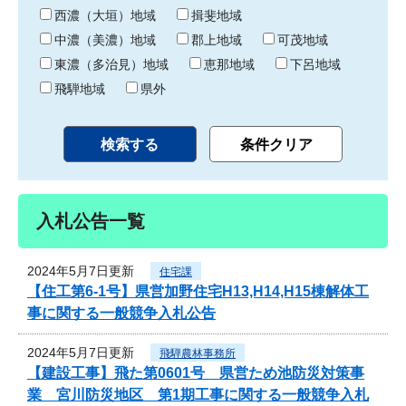
り
西濃（大垣）地域
揖斐地域
中濃（美濃）地域
郡上地域
可茂地域
東濃（多治見）地域
恵那地域
下呂地域
飛騨地域
県外
入札公告一覧
2024年5月7日更新
住宅課
【住工第6-1号】県営加野住宅H13,H14,H15棟解体工
事に関する一般競争入札公告
2024年5月7日更新
飛騨農林事務所
【建設工事】飛た第0601号 県営ため池防災対策事
業 宮川防災地区 第1期工事に関する一般競争入札