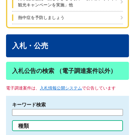
観光キャンペーンを実施」他
熱中症を予防しましょう
本
文
入札・公売
入札公告の検索 （電子調達案件以外）
電子調達案件は、
入札情報公開システム
で公告しています
キーワード検索
検
索
す
種類
る