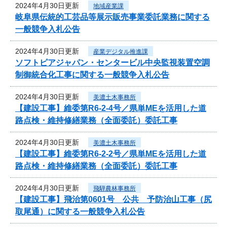
2024年4月30日更新
地域産業課
岐阜県伝統的工芸品等展示販売事業委託業務に関する
一般競争入札公告
2024年4月30日更新
産業デジタル推進課
ソフトピアジャパン・センタービル中央監視装置空調
制御統合化工事に関する一般競争入札公告
2024年4月30日更新
美濃土木事務所
【建設工事】維委第R6-2-4号／県単MEを活用した道
路点検・維持修繕業務（全面委託）委託工事
2024年4月30日更新
美濃土木事務所
【建設工事】維委第R6-2-2号／県単MEを活用した道
路点検・維持修繕業務（全面委託）委託工事
2024年4月30日更新
飛騨農林事務所
【建設工事】飛治第0601号 公共 予防治山工事（尻
取尾通）に関する一般競争入札公告