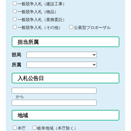
キ
一般競争入札（建設工事）
ー
一般競争入札（物品）
ワ
一般競争入札（業務委託）
ー
ド
一般競争入札（その他）
公募型プロポーザル
を
入
担当所属
力
部局
所属
入札公告日
期
から
間
期
の
間
始
地域
の
ま
終
り
わ
本庁
岐阜地域（本庁除く）