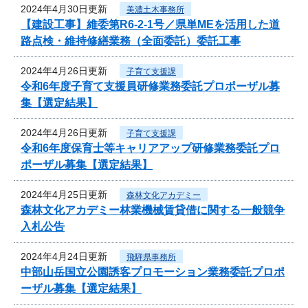
2024年4月30日更新
美濃土木事務所
【建設工事】維委第R6-2-1号／県単MEを活用した道
路点検・維持修繕業務（全面委託）委託工事
2024年4月26日更新
子育て支援課
令和6年度子育て支援員研修業務委託プロポーザル募
集【選定結果】
2024年4月26日更新
子育て支援課
令和6年度保育士等キャリアアップ研修業務委託プロ
ポーザル募集【選定結果】
2024年4月25日更新
森林文化アカデミー
森林文化アカデミー林業機械賃貸借に関する一般競争
入札公告
2024年4月24日更新
飛騨県事務所
中部山岳国立公園誘客プロモーション業務委託プロポ
ーザル募集【選定結果】