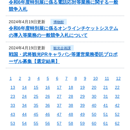
令和6年度特別展に係る電話応対等業務に関する一般
競争入札
2024年4月19日更新
博物館
令和6年度特別展に係るオンラインチケットシステム
の導入等業務の一般競争入札について
2024年4月19日更新
観光企画課
戦国・武将観光PRキャラバン等運営業務委託プロポ
ーザル募集【選定結果】
1
2
3
4
5
6
7
8
9
10
11
12
13
14
15
16
17
18
19
20
21
22
23
24
25
26
27
28
29
30
31
32
33
34
35
36
37
38
39
40
41
42
43
44
45
46
47
48
49
50
51
52
53
54
55
56
57
58
59
60
61
62