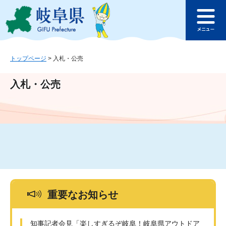
ペ
メ
このページの本文へ
ー
ニ
メ
ジ
ュ
ニ
の
ー
ュ
先
を
ー
頭
飛
トップページ
>
入札・公売
で
ば
す
し
入札・公売
。
て
本
文
へ
重要なお知らせ
知事記者会見「楽しすぎるぞ岐阜！岐阜県アウトドア