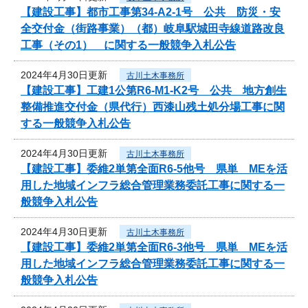
【建設工事】都市工事第34-A2-1号 公共 防災・安
全交付金（街路事業）（都）岐阜駅城田寺線道路改良
工事（その1） に関する一般競争入札公告
2024年4月30日更新
古川土木事務所
【建設工事】工建1公第R6-M1-K2号 公共 地方創生
整備推進交付金（県代行）西漆山残土処分場工事に関
する一般競争入札公告
2024年4月30日更新
古川土木事務所
【建設工事】委維2単第全面R6-5他号 県単 MEを活
用した地域インフラ総合管理業務委託工事に関する一
般競争入札公告
2024年4月30日更新
古川土木事務所
【建設工事】委維2単第全面R6-3他号 県単 MEを活
用した地域インフラ総合管理業務委託工事に関する一
般競争入札公告